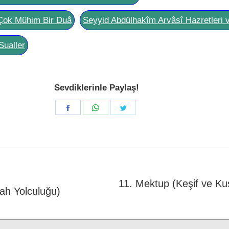
Çok Mühim Bir Duâ
Seyyid Abdülhakîm Arvâsî Hazretleri 
Sualler
Sevdiklerinle Paylaş!
Share
Share
Share
on
on
on
Facebook
WhatsApp
Twitter
11. Mektup (Keşif ve Ku
lah Yolculuğu)
Next
post: