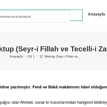
Anasayfa
tup (Seyr-i Fillah ve Tecelli-i Za
You are here:
Anasayfa
Cilt 1
12. Mektup (Seyr-i Fillah ve…
ine yazılmıştır. Fenâ ve Bekâ makâmının hâsıl olduğunu 
şağısı olan Ahmed, sunar ki kusurlarımdan hangisini bildirey