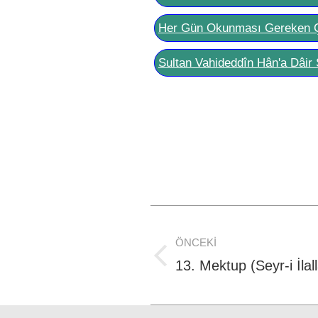
Her Gün Okunması Gereken 
Sultan Vahideddîn Hân'a Dâir 
Post
ÖNCEKI
navigation
Previous
13. Mektup (Seyr-i İlal
post: