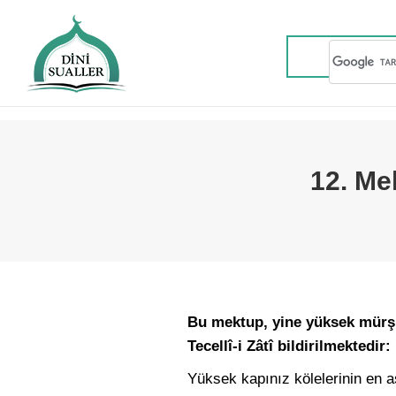
12. Mek
Bu mektup, yine yüksek mürşid
Tecellî-i Zâtî bildirilmektedir:
Yüksek kapınız kölelerinin en a