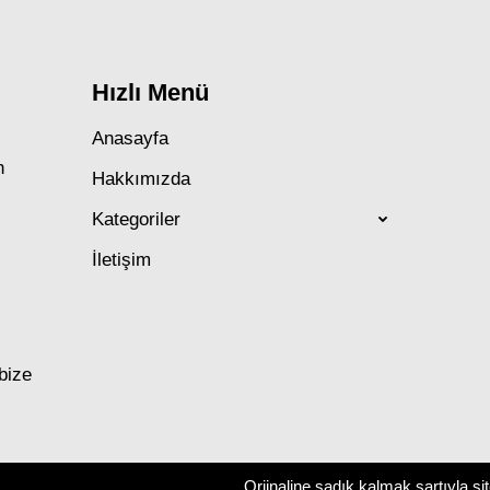
Hızlı Menü
Anasayfa
n
Hakkımızda
Kategoriler
İletişim
 bize
Orjinaline sadık kalmak şartıyla si