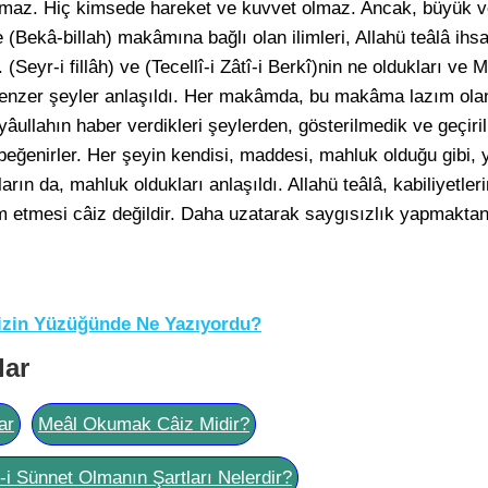
 olmaz. Hiç kimsede hareket ve kuvvet olmaz. Ancak, büyük v
ve (Bekâ-billah) makâmına bağlı olan ilimleri, Allahü teâlâ ihs
 (Seyr-i fillâh) ve (Tecellî-i Zâtî-i Berkî)nin ne oldukları v
enzer şeyler anlaşıldı. Her makâmda, bu makâma lazım olan 
yâullahın haber verdikleri şeylerden, gösterilmedik ve geçiri
beğenirler. Her şeyin kendisi, maddesi, mahluk olduğu gibi, y
arın da, mahluk oldukları anlaşıldı. Allahü teâlâ, kabiliyetlerin
m etmesi câiz değildir. Daha uzatarak saygısızlık yapmaktan
zin Yüzüğünde Ne Yazıyordu?
lar
ar
Meâl Okumak Câiz Midir?
l-i Sünnet Olmanın Şartları Nelerdir?