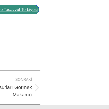
ve Tasavvuf Terbiyesi
SONRAKI
surları Görmek
Makamı)