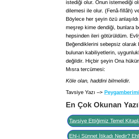
istediği olur. Onun istemediği
dilemesi ile olur. (Fenâ-fillâh) 
Böylece her şeyin özü anlaşıldı.
meşrep kime dendiği, bunlara b
hepsinden ileri götürüldüm. Evli
Beğendiklerini sebepsiz olarak 
bulunan kabiliyetlerin, uygunlukl
değildir. Hiçbir şeyin Ona hükü
Mısra tercümesi:
Köle olan, haddini bilmelidir.
Tavsiye Yazı –>
Peygamberimi
En Çok Okunan Yazı
Tavsiye Ettiğimiz Temel Kitapl
Ehl-i Sünnet İtikadı Nedir? Eh