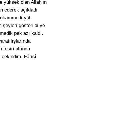
e yüksek olan Allah’ın
an ederek açıkladı.
e Muhammedi-yül-
şeyleri gösterildi ve
lmedik pek azı kaldı.
aratılışlarında
 tesiri altında
 çekindim. Fârisî