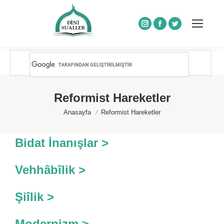
Instagram
Facebook
Twitter
Reformist Hareketler
You are here:
Anasayfa
Reformist Hareketler
Bidat İnanışlar >
Vehhâbîlik >
Şiîlik >
Modernizm >