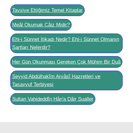
Tavsiye Ettiğimiz Temel Kitaplar
Meâl Okumak Câiz Midir?
Ehl-i Sünnet İtikadı Nedir? Ehl-i Sünnet Olmanın
Şartları Nelerdir?
Her Gün Okunması Gereken Çok Mühim Bir Duâ
Seyyid Abdülhakîm Arvâsî Hazretleri ve
Tasavvuf Terbiyesi
Sultan Vahideddîn Hân'a Dâir Sualler