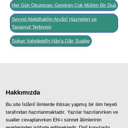
Her Gün Okunması Gereken Çok Mühim Bir Duâ
Seyyid Abdülhakîm Arvâsî Hazretleri ve
Tasavvuf Terbiyesi
Sultan Vahideddîn Hân'a Dâir Sualler
Hakkımızda
Bu site İslâmî ilimlerde ihtisas yapmış bir ilim heyeti
tarafından hazırlanmaktadır. Yazılar hazırlanırken ve
sualler cevaplanırken Ehl-i sünnet âlimlerinin
eserlerinden istifade edilmektedir. Dinî konularda