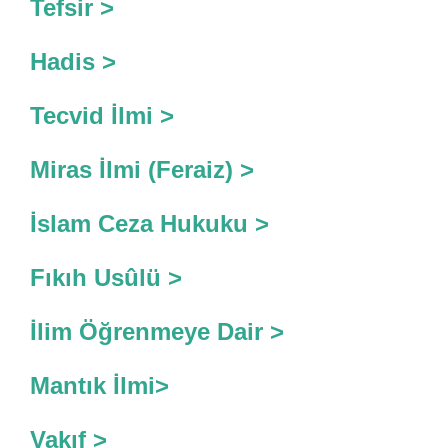
Tefsir >
Hadis >
Tecvid İlmi >
Miras İlmi (Feraiz) >
İslam Ceza Hukuku >
Fıkıh Usûlü >
İlim Öğrenmeye Dair >
Mantık İlmi>
Vakıf >