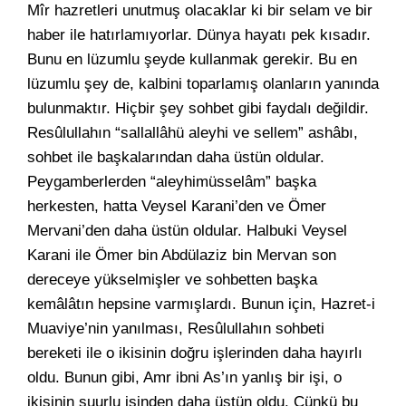
Mîr hazretleri unutmuş olacaklar ki bir selam ve bir
haber ile hatırlamıyorlar. Dünya hayatı pek kısadır.
Bunu en lüzumlu şeyde kullanmak gerekir. Bu en
lüzumlu şey de, kalbini toparlamış olanların yanında
bulunmaktır. Hiçbir şey sohbet gibi faydalı değildir.
Resûlullahın “sallallâhü aleyhi ve sellem” ashâbı,
sohbet ile başkalarından daha üstün oldular.
Peygamberlerden “aleyhimüsselâm” başka
herkesten, hatta Veysel Karani’den ve Ömer
Mervani’den daha üstün oldular. Halbuki Veysel
Karani ile Ömer bin Abdülaziz bin Mervan son
dereceye yükselmişler ve sohbetten başka
kemâlâtın hepsine varmışlardı. Bunun için, Hazret-i
Muaviye’nin yanılması, Resûlullahın sohbeti
bereketi ile o ikisinin doğru işlerinden daha hayırlı
oldu. Bunun gibi, Amr ibni As’ın yanlış bir işi, o
ikisinin şuurlu işinden daha üstün oldu. Çünkü bu