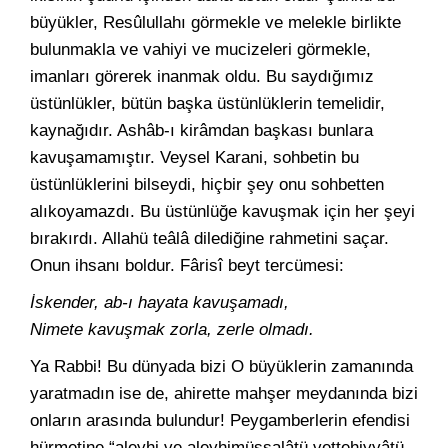
büyükler, Resûlullahı görmekle ve melekle birlikte
bulunmakla ve vahiyi ve mucizeleri görmekle,
imanları görerek inanmak oldu. Bu saydığımız
üstünlükler, bütün başka üstünlüklerin temelidir,
kaynağıdır. Ashâb-ı kirâmdan başkası bunlara
kavuşamamıştır. Veysel Karani, sohbetin bu
üstünlüklerini bilseydi, hiçbir şey onu sohbetten
alıkoyamazdı. Bu üstünlüğe kavuşmak için her şeyi
bırakırdı. Allahü teâlâ dilediğine rahmetini saçar.
Onun ihsanı boldur. Fârisî beyt tercümesi:
İskender, ab-ı hayata kavuşamadı,
Nimete kavuşmak zorla, zerle olmadı.
Ya Rabbi! Bu dünyada bizi O büyüklerin zamanında
yaratmadın ise de, ahirette mahşer meydanında bizi
onların arasında bulundur! Peygamberlerin efendisi
hürmetine “aleyhi ve aleyhimüssalâtü vettehiyyâtü