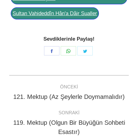
Sultan Vahideddîn Hân'a Dâir Sualler
Sevdiklerinle Paylaş!
Share
Share
Share
on
on
on
Facebook
WhatsApp
Twitter
Post
ÖNCEKI
navigation
121. Mektup (Az Şeylerle Doymamalıdır)
Previous
post:
SONRAKI
119. Mektup (Olgun Bir Büyüğün Sohbeti
Next
Esastır)
post: