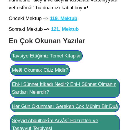
vetteslîmât” bu duamızı kabul buyur!
Önceki Mektup –>
119. Mektub
Sonraki Mektub –>
121. Mektub
En Çok Okunan Yazılar
Tavsiye Ettiğimiz Temel Kitaplar
Meâl Okumak Câiz Midir?
Ehl-i Sünnet İtikadı Nedir? Ehl-i Sünnet Olmanın
Şartları Nelerdir?
Her Gün Okunması Gereken Çok Mühim Bir Duâ
Seyyid Abdülhakîm Arvâsî Hazretleri ve
Tasavvuf Terbiyesi