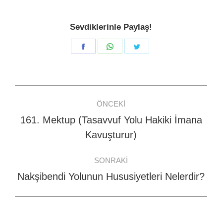
Sevdiklerinle Paylaş!
Share
Share
Share
on
on
on
Facebook
WhatsApp
Twitter
Post
ÖNCEKI
navigation
161. Mektup (Tasavvuf Yolu Hakiki İmana
Previous
Kavuşturur)
post:
SONRAKI
Nakşibendi Yolunun Hususiyetleri Nelerdir?
Next
post: