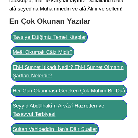
taassupla, inat ile karşılamayınız! Sallallâhü teâlâ
alâ seyedina Muhammedin ve alâ Âlihi ve sellem!
En Çok Okunan Yazılar
Tavsiye Ettiğimiz Temel Kitaplar
Meâl Okumak Câiz Midir?
Ehl-i Sünnet İtikadı Nedir? Ehl-i Sünnet Olmanın
Şartları Nelerdir?
Her Gün Okunması Gereken Çok Mühim Bir Duâ
Seyyid Abdülhakîm Arvâsî Hazretleri ve
Tasavvuf Terbiyesi
Sultan Vahideddîn Hân'a Dâir Sualler