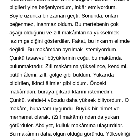
bilgileri yine beğeniyordum, inkâr etmiyordum.
Böyle uzunca bir zaman geçti. Sonunda, onları
beğenmez, inanmaz oldum. Bu mertebenin çok
aşağı olduğunu ve zıll makâmlarına yükselmek
lazım geldiğini gösterdiler. Fakat, bu inkarım elimde
değildi. Bu makâmdan ayrılmak istemiyordum.
Çünkü tasavvuf büyüklerinin çoğu, bu makâmda
bulunmaktadır. Zıll makâmına yükselince, kendimi,
bütün âlemi, zıll, gölge gibi buldum. Yukarıda
bildirilen, ikinci âlimler gibi oldum. Önceki
makâmdan, buraya çıkardıklarını istemedim.
Çünkü, vahdet-i vücudu daha yüksek biliyordum. O
makâm, buna tam uygundu. Büyük bir nimet ve
merhamet olarak, (Zıll makâmı) ndan da yukarı
götürdüler. Abdiyet, kulluk makâmına ulaştırdılar.
Bu makâmın daha olgun olduğu göründü. Yüksekliği