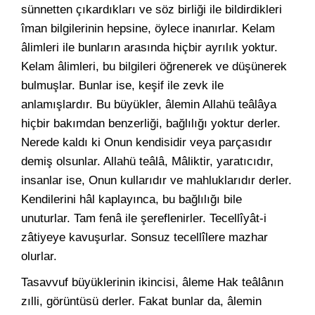
sünnetten çıkardıkları ve söz birliği ile bildirdikleri
îman bilgilerinin hepsine, öylece inanırlar. Kelam
âlimleri ile bunların arasında hiçbir ayrılık yoktur.
Kelam âlimleri, bu bilgileri öğrenerek ve düşünerek
bulmuşlar. Bunlar ise, keşif ile zevk ile
anlamışlardır. Bu büyükler, âlemin Allahü teâlâya
hiçbir bakımdan benzerliği, bağlılığı yoktur derler.
Nerede kaldı ki Onun kendisidir veya parçasıdır
demiş olsunlar. Allahü teâlâ, Mâliktir, yaratıcıdır,
insanlar ise, Onun kullarıdır ve mahluklarıdır derler.
Kendilerini hâl kaplayınca, bu bağlılığı bile
unuturlar. Tam fenâ ile şereflenirler. Tecellîyât-i
zâtiyeye kavuşurlar. Sonsuz tecellîlere mazhar
olurlar.
Tasavvuf büyüklerinin ikincisi, âleme Hak teâlânın
zılli, görüntüsü derler. Fakat bunlar da, âlemin