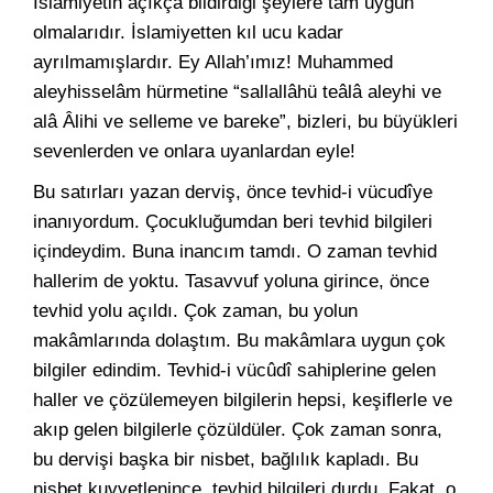
İslamiyetin açıkça bildirdiği şeylere tam uygun
olmalarıdır. İslamiyetten kıl ucu kadar
ayrılmamışlardır. Ey Allah’ımız! Muhammed
aleyhisselâm hürmetine “sallallâhü teâlâ aleyhi ve
alâ Âlihi ve selleme ve bareke”, bizleri, bu büyükleri
sevenlerden ve onlara uyanlardan eyle!
Bu satırları yazan derviş, önce tevhid-i vücudîye
inanıyordum. Çocukluğumdan beri tevhid bilgileri
içindeydim. Buna inancım tamdı. O zaman tevhid
hallerim de yoktu. Tasavvuf yoluna girince, önce
tevhid yolu açıldı. Çok zaman, bu yolun
makâmlarında dolaştım. Bu makâmlara uygun çok
bilgiler edindim. Tevhid-i vücûdî sahiplerine gelen
haller ve çözülemeyen bilgilerin hepsi, keşiflerle ve
akıp gelen bilgilerle çözüldüler. Çok zaman sonra,
bu dervişi başka bir nisbet, bağlılık kapladı. Bu
nisbet kuvvetlenince, tevhid bilgileri durdu. Fakat, o