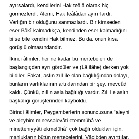
ayırsalardı, kendilerini Hak teâlâ olarak hiç
görmezlerdi. Âlemi, Hak teâlâdan ayırırlardı.
Varlığın bir olduğunu sanmazlardı. Bir kimseden
eser Bâkî kalmadıkça, kendinden eser kalmadığını
bilse bile kendini Hak bilmez. Bu da, onun kısa
görüşlü olmasındandır.
İkinci âlimler, her ne kadar bu mertebeleri de
başlangıçdan ayrı gördüler ve (Lâ ilâhe) derken yok
bildiler. Fakat, aslın zıll ile olan bağlılığından dolayı,
bunların varlıklarının artıklarından bir şey, mevcûd
kaldı. Çünkü, zıllin asla bağlılığı vardır. Zıll ile aslın
başkalığı görüşlerinden kayboldu.
Birinci âlimler, Peygamberlerin sonuncusuna “aleyhi
ve aleyhim minessalevâti etemmühâ ve
minettehıyyâti ekmelühâ” çok bağlı oldukları için,
mahlukların bütün mertebelerini, Vâcibden ayırttılar.