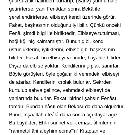
şuursuzluk halinden kurtarıp, (Sahv) şuurlu hâle
getirirlerse, yani Fenâdan sonra Bekâ ile
şereflendirirlerse, elbiseyi kendi üzerinde görür.
Fakat, başkasının olduğunu iyi bilir. Çünkü önceki
Fenâ, şimdi bilgi ile birliktedir. Elbiseye tutulması,
bağlılığı hiç kalmamıştır. Bunun gibi, kendi
üstünlüklerini, iyiliklerini, elbise gibi başkasının
bilirler. Fakat, bu elbiseyi vehmde, hayalde bilirler.
Dışarıda elbise yoktur. Kendilerini çıplak sanırlar.
Böyle görüşleri, öyle çoğalır ki vehmdeki elbiseyi
de atarlar. Kendilerini çıplak bulurlar. Sekrden
kurtulup sahva gelince, vehmdeki elbiseyi de
yanlarında bulurlar. Fakat, birinci şahsın Fenâsı
tamdır. Bundan hâsıl olan Bekası da daha olgundur.
Bunu, inşaallahü teâlâ daha sonra açıklayacağız.
Bu büyükler, Ehl-i sünnet vel-cemaat âlimlerinin
“rahmetullâhi aleyhim ecma’în” Kitaptan ve