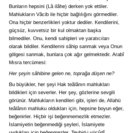
Bunların hepsini (Lâ ilâhe) derken yok ettiler.
Mahlukların Vâcib ile hiçbir bağlılığını görmediler.
Ona hiçbir benzerlikleri yoktur dediler. Kendilerini,
güçsüz, kuvvetsiz bir kul olmaktan başka
bilmediler. Onu, kendi sahipleri ve yaratıcıları
olarak bildiler. Kendilerini sâhip sanmak veya Onun
gölgesi sanmak, bunlara çok ağır gelmektedir. Arabî
Mısra tercümesi:
Her şeyin sâhibine gelen ne, toprağa düşen ne?
Bu büyükler, her şeyi Hak teâlânın mahlukları
bildikleri için severler. Her şey, gözlerine sevgili
görünür. Mahlukların kendileri gibi, işleri de, Allahü
teâlânın mahluku oldukları için, hepsine boyun eğer,
beğenirler. Hiçbir işi beğenmemezlik etmezler.
İslamiyetin beğenmediği şeyleri, İslamiyete
uydukları için beğenmezler. Tevhid-i vücûdî