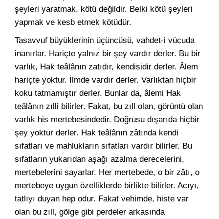
şeyleri yaratmak, kötü değildir. Belki kötü şeyleri
yapmak ve kesb etmek kötüdür.
Tasavvuf büyüklerinin üçüncüsü, vahdet-i vücuda
inanırlar. Hariçte yalnız bir şey vardır derler. Bu bir
varlık, Hak teâlânın zatıdır, kendisidir derler. Âlem
hariçte yoktur. İlmde vardır derler. Varlıktan hiçbir
koku tatmamıştır derler. Bunlar da, âlemi Hak
teâlânın zılli bilirler. Fakat, bu zıll olan, görüntü olan
varlık his mertebesindedir. Doğrusu dışarıda hiçbir
şey yoktur derler. Hak teâlânın zâtında kendi
sıfatları ve mahlukların sıfatları vardır bilirler. Bu
sıfatların yukarıdan aşağı azalma derecelerini,
mertebelerini sayarlar. Her mertebede, o bir zâtı, o
mertebeye uygun özelliklerde birlikte bilirler. Acıyı,
tatlıyı duyan hep odur. Fakat vehimde, histe var
olan bu zıll, gölge gibi perdeler arkasında