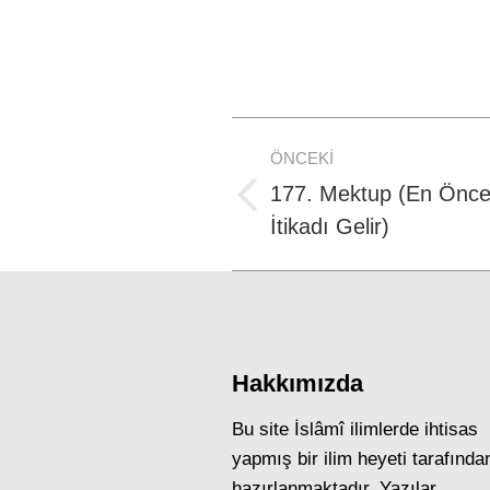
Post
ÖNCEKI
navigation
177. Mektup (En Önce
Previous
İtikadı Gelir)
post:
Hakkımızda
Bu site İslâmî ilimlerde ihtisas
yapmış bir ilim heyeti tarafında
hazırlanmaktadır. Yazılar