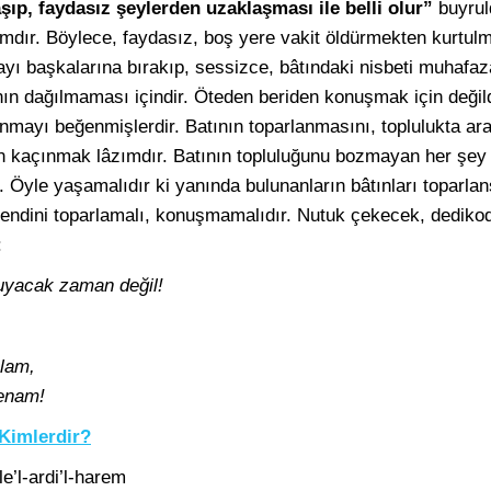
şıp, faydasız şeylerden uzaklaşması ile belli olur”
buyrul
dır. Böylece, faydasız, boş yere vakit öldürmekten kurtulm
yı başkalarına bırakıp, sessizce, bâtındaki nisbeti muhafaz
nın dağılmaması içindir. Öteden beriden konuşmak için değildi
unmayı beğenmişlerdir. Batının toparlanmasını, toplulukta ar
an kaçınmak lâzımdır. Batının topluluğunu bozmayan her şey
. Öyle yaşamalıdır ki yanında bulunanların bâtınları toparlan
 Kendini toparlamalı, konuşmamalıdır. Nutuk çekecek, dedi
:
kuyacak zaman değil!
elam,
-enam!
 Kimlerdir?
le’l-ardi’l-harem