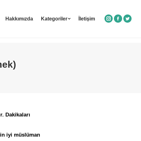
Hakkımızda
Kategoriler
İletişim
Instagram
Facebook
Twitte
mek)
. Dakikaları
in iyi müslüman