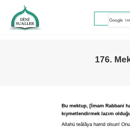
176. Mek
Bu mektup, [İmam Rabbani haz
kıymetlendirmek lazım olduğu 
Allahü teâlâya hamd olsun! Onun