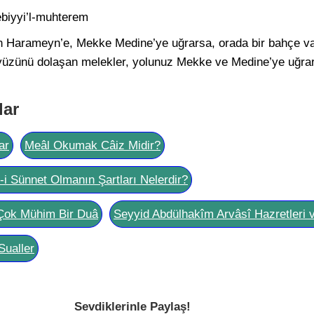
ebiyyi’l-muhterem
un Harameyn’e, Mekke Medine’ye uğrarsa, orada bir bahçe va
yüzünü dolaşan melekler, yolunuz Mekke ve Medine’ye uğrar
lar
ar
Meâl Okumak Câiz Midir?
l-i Sünnet Olmanın Şartları Nelerdir?
Çok Mühim Bir Duâ
Seyyid Abdülhakîm Arvâsî Hazretleri 
Sualler
Sevdiklerinle Paylaş!