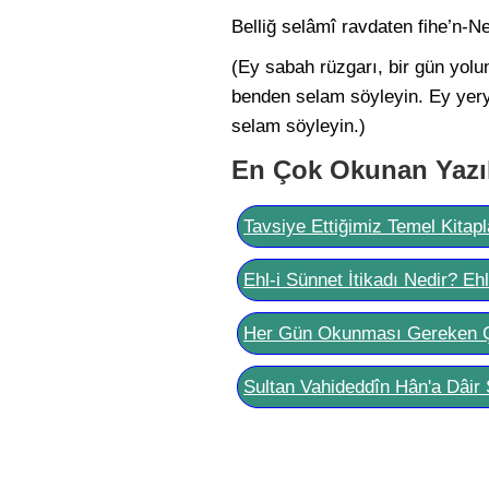
Belliğ selâmî ravdaten fihe’n-N
(Ey sabah rüzgarı, bir gün yol
benden selam söyleyin. Ey yer
selam söyleyin.)
En Çok Okunan Yazı
Tavsiye Ettiğimiz Temel Kitapl
Ehl-i Sünnet İtikadı Nedir? Eh
Her Gün Okunması Gereken 
Sultan Vahideddîn Hân'a Dâir 