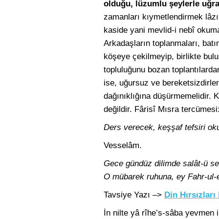
olduğu, lüzumlu şeylerle uğra
zamanları kıymetlendirmek lâzım
kaside yani mevlid-i nebî okuma
Arkadaşların toplanmaları, batı
köşeye çekilmeyip, birlikte bul
topluluğunu bozan toplantılard
ise, uğursuz ve bereketsizdirler
dağınıklığına düşürmemelidir.
değildir. Fârisî Mısra tercümesi
Ders verecek, keşşaf tefsiri o
Vesselâm.
Gece gündüz dilimde salât-ü s
O mübarek ruhuna, ey Fahr-ul
Tavsiye Yazı –>
Din Hırsızları
İn nilte yâ rîhe’s-sâba yevmen i