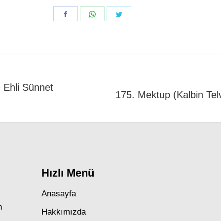
Share
Share
Share
on
on
on
Facebook
WhatsApp
Twitter
 Ehli Sünnet
Next
175. Mektup (Kalbin Telv
post:
Hızlı Menü
Anasayfa
n
Hakkımızda