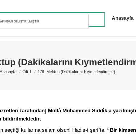
Anasayfa
tup (Dakikalarını Kıymetlendir
You are here:
Anasayfa
Cilt 1
176. Mektup (Dakikalarını Kıymetlendirmek)
retleri tarafından] Mollâ Muhammed Sıddîk’a yazılmıştır
bildirilmektedir:
 seçtiği kullarına selam olsun! Hadis-i şerifte,
“Bir kimsen