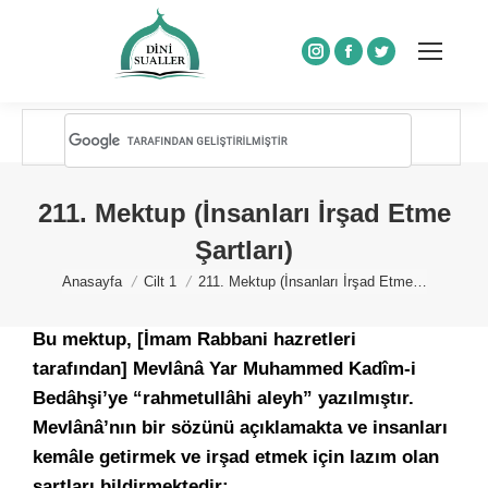
Instagram
Facebook
Twitter
211. Mektup (İnsanları İrşad Etme
Şartları)
You are here:
Anasayfa
Cilt 1
211. Mektup (İnsanları İrşad Etme…
Bu mektup, [İmam Rabbani hazretleri
tarafından] Mevlânâ Yar Muhammed Kadîm-i
Bedâhşi’ye “rahmetullâhi aleyh” yazılmıştır.
Mevlânâ’nın bir sözünü açıklamakta ve insanları
kemâle getirmek ve irşad etmek için lazım olan
şartları bildirmektedir: