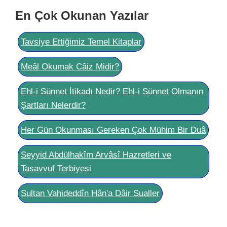
En Çok Okunan Yazılar
Tavsiye Ettiğimiz Temel Kitaplar
Meâl Okumak Câiz Midir?
Ehl-i Sünnet İtikadı Nedir? Ehl-i Sünnet Olmanın
Şartları Nelerdir?
Her Gün Okunması Gereken Çok Mühim Bir Duâ
Seyyid Abdülhakîm Arvâsî Hazretleri ve
Tasavvuf Terbiyesi
Sultan Vahideddîn Hân'a Dâir Sualler