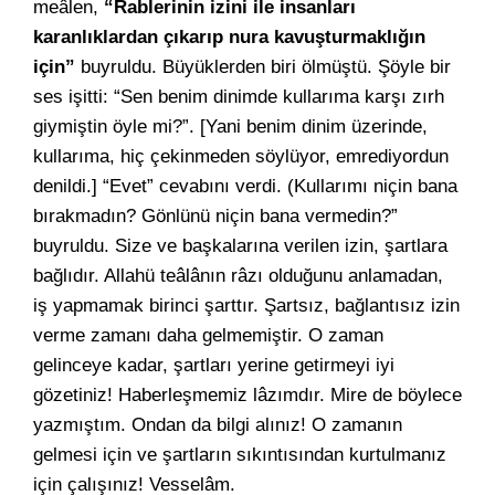
meâlen,
“Rablerinin izini ile insanları
karanlıklardan çıkarıp nura kavuşturmaklığın
için”
buyruldu. Büyüklerden biri ölmüştü. Şöyle bir
ses işitti: “Sen benim dinimde kullarıma karşı zırh
giymiştin öyle mi?”. [Yani benim dinim üzerinde,
kullarıma, hiç çekinmeden söylüyor, emrediyordun
denildi.] “Evet” cevabını verdi. (Kullarımı niçin bana
bırakmadın? Gönlünü niçin bana vermedin?”
buyruldu. Size ve başkalarına verilen izin, şartlara
bağlıdır. Allahü teâlânın râzı olduğunu anlamadan,
iş yapmamak birinci şarttır. Şartsız, bağlantısız izin
verme zamanı daha gelmemiştir. O zaman
gelinceye kadar, şartları yerine getirmeyi iyi
gözetiniz! Haberleşmemiz lâzımdır. Mire de böylece
yazmıştım. Ondan da bilgi alınız! O zamanın
gelmesi için ve şartların sıkıntısından kurtulmanız
için çalışınız! Vesselâm.