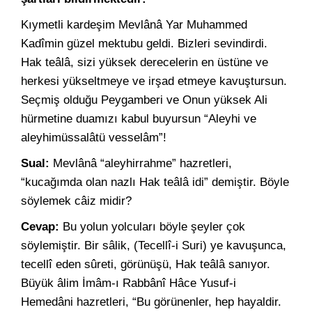
Kıymetli kardeşim Mevlânâ Yar Muhammed
Kadîmin güzel mektubu geldi. Bizleri sevindirdi.
Hak teâlâ, sizi yüksek derecelerin en üstüne ve
herkesi yükseltmeye ve irşad etmeye kavuştursun.
Seçmiş olduğu Peygamberi ve Onun yüksek Ali
hürmetine duamızı kabul buyursun “Aleyhi ve
aleyhimüssalâtü vesselâm”!
Sual:
Mevlânâ “aleyhirrahme” hazretleri,
“kucağımda olan nazlı Hak teâlâ idi” demiştir. Böyle
söylemek câiz midir?
Cevap:
Bu yolun yolcuları böyle şeyler çok
söylemiştir. Bir sâlik, (Tecellî-i Suri) ye kavuşunca,
tecellî eden sûreti, görünüşü, Hak teâlâ sanıyor.
Büyük âlim İmâm-ı Rabbânî Hâce Yusuf-i
Hemedâni hazretleri, “Bu görünenler, hep hayaldir.