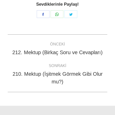
Sevdiklerinle Paylaş!
Share
Share
Share
on
on
on
Facebook
WhatsApp
Twitter
Post
ÖNCEKI
navigation
212. Mektup (Birkaç Soru ve Cevapları)
Previous
post:
SONRAKI
210. Mektup (İşitmek Görmek Gibi Olur
Next
mu?)
post: