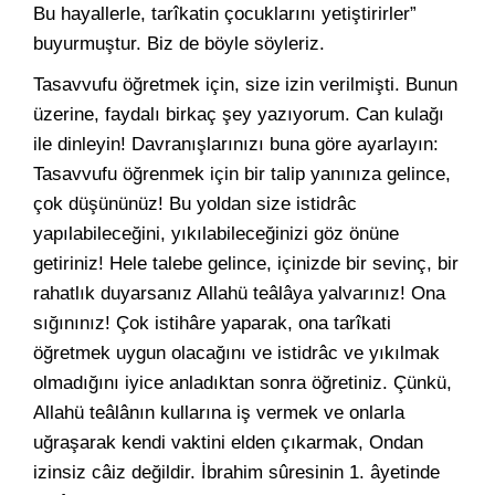
Bu hayallerle, tarîkatin çocuklarını yetiştirirler”
buyurmuştur. Biz de böyle söyleriz.
Tasavvufu öğretmek için, size izin verilmişti. Bunun
üzerine, faydalı birkaç şey yazıyorum. Can kulağı
ile dinleyin! Davranışlarınızı buna göre ayarlayın:
Tasavvufu öğrenmek için bir talip yanınıza gelince,
çok düşününüz! Bu yoldan size istidrâc
yapılabileceğini, yıkılabileceğinizi göz önüne
getiriniz! Hele talebe gelince, içinizde bir sevinç, bir
rahatlık duyarsanız Allahü teâlâya yalvarınız! Ona
sığınınız! Çok istihâre yaparak, ona tarîkati
öğretmek uygun olacağını ve istidrâc ve yıkılmak
olmadığını iyice anladıktan sonra öğretiniz. Çünkü,
Allahü teâlânın kullarına iş vermek ve onlarla
uğraşarak kendi vaktini elden çıkarmak, Ondan
izinsiz câiz değildir. İbrahim sûresinin 1. âyetinde