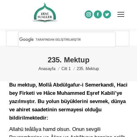
Instagram
Facebook
Twitter
235. Mektup
You are here:
Anasayfa
Cilt 1
235. Mektup
Bu mektup, Mollâ Abdülgafur-i Semerkandi, Haci
bey Firketi ve Hâce Muhammed Eşref Kabili’ye
yazılmıştır. Bu yolun büyüklerini sevmek, dünya
ve ahiret saadetinin sermayesi olduğu
bildirilmektedir:
Allahü teâlâya hamd olsun. Onun sevgili