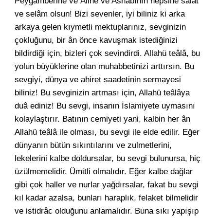
Peygamberine ve Âline ve Ashâbının hepsine salât
ve selâm olsun! Bizi sevenler, iyi biliniz ki arka
arkaya gelen kıymetli mektuplarınız, sevginizin
çokluğunu, bir ân önce kavuşmak istediğinizi
bildirdiği için, bizleri çok sevindirdi. Allahü teâlâ, bu
yolun büyüklerine olan muhabbetinizi arttırsın. Bu
sevgiyi, dünya ve ahiret saadetinin sermayesi
biliniz! Bu sevginizin artması için, Allahü teâlâya
duâ ediniz! Bu sevgi, insanın İslamiyete uymasını
kolaylaştırır. Batının cemiyeti yani, kalbin her ân
Allahü teâlâ ile olması, bu sevgi ile elde edilir. Eğer
dünyanın bütün sıkıntılarını ve zulmetlerini,
lekelerini kalbe doldursalar, bu sevgi bulunursa, hiç
üzülmemelidir. Ümitli olmalıdır. Eğer kalbe dağlar
gibi çok haller ve nurlar yağdırsalar, fakat bu sevgi
kıl kadar azalsa, bunları haraplık, felaket bilmelidir
ve istidrâc olduğunu anlamalıdır. Buna sıkı yapışıp