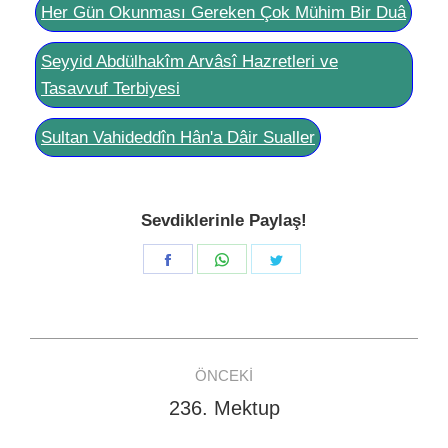
Her Gün Okunması Gereken Çok Mühim Bir Duâ
Seyyid Abdülhakîm Arvâsî Hazretleri ve
Tasavvuf Terbiyesi
Sultan Vahideddîn Hân'a Dâir Sualler
Sevdiklerinle Paylaş!
Share
Share
Share
on
on
on
Facebook
WhatsApp
Twitter
Post
ÖNCEKI
navigation
236. Mektup
Previous
post: