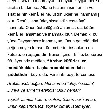
aleyhisselâma inanmayan, o büyük Peygambere dil
uzatan bir kimse, Allahü teâlânın isimlerinin ve
sıfatlarının kemâllerine, üstünlüklerine inanmamış
olur. Resûlullaha “aleyhissalatü vesselâm”
inanmak, Onun üstünlüğünü anlamak da, bütün
kemâlleri anlamak ve inanmak olur. Demek ki bu
yüce Peygambere inanmayan, Onun getirdiği dini
beğenmeyen kimse, ümmetlerin, insanların en
kötüsü, en aşağısıdır. Bunun içindir ki Tevbe sûresi
98. âyetinde meâlen,
“Arabın küfürleri ve
münâfıklıkları, başkalarınınkinden daha
şiddetlidir”
buyruldu. Fârisî iki beyt tercümesi:
Arabistanda doğan, Muhammed “aleyhisselâm”,
Dünya ve ahiretin efendisi Odur heman!
Toprak altında kalsın, ezilsin, batsın her zaman,
Onun kapısında toz, toprak olmak istemeyen!