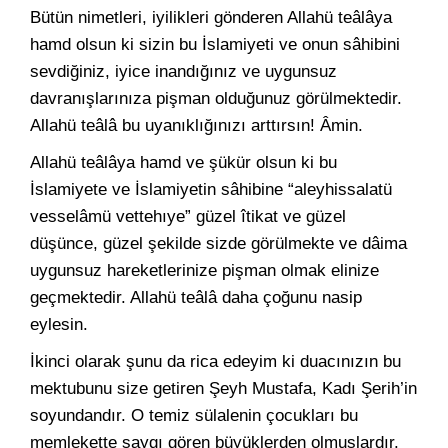
Bütün nimetleri, iyilikleri gönderen Allahü teâlâya
hamd olsun ki sizin bu İslamiyeti ve onun sâhibini
sevdiğiniz, iyice inandığınız ve uygunsuz
davranışlarınıza pişman olduğunuz görülmektedir.
Allahü teâlâ bu uyanıklığınızı arttırsın! Âmin.
Allahü teâlâya hamd ve şükür olsun ki bu
İslamiyete ve İslamiyetin sâhibine “aleyhissalatü
vesselâmü vettehıye” güzel îtikat ve güzel
düşünce, güzel şekilde sizde görülmekte ve dâima
uygunsuz hareketlerinize pişman olmak elinize
geçmektedir. Allahü teâlâ daha çoğunu nasip
eylesin.
İkinci olarak şunu da rica edeyim ki duacınızın bu
mektubunu size getiren Şeyh Mustafa, Kadı Şerih’in
soyundandır. O temiz sülalenin çocukları bu
memlekette saygı gören büyüklerden olmuşlardır.