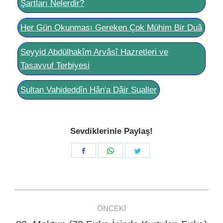
Şartları Nelerdir?
Her Gün Okunması Gereken Çok Mühim Bir Duâ
Seyyid Abdülhakîm Arvâsî Hazretleri ve
Tasavvuf Terbiyesi
Sultan Vahideddîn Hân'a Dâir Sualler
Sevdiklerinle Paylaş!
Share
Share
Share
on
on
on
Facebook
WhatsApp
Twitter
Post
ÖNCEKI
navigation