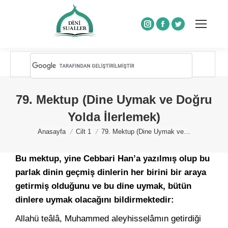
Instagram
Facebook
Twitter
79. Mektup (Dine Uymak ve Doğru
Yolda İlerlemek)
You are here:
Anasayfa
Cilt 1
79. Mektup (Dine Uymak ve…
Bu mektup, yine Cebbari Han’a yazılmış olup bu
parlak dinin geçmiş dinlerin her birini bir araya
getirmiş olduğunu ve bu dine uymak, bütün
dinlere uymak olacağını bildirmektedir:
Allahü teâlâ, Muhammed aleyhisselâmın getirdiği