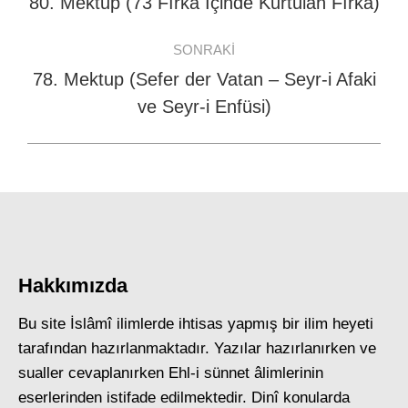
80. Mektup (73 Fırka İçinde Kurtulan Fırka)
Previous
post:
SONRAKI
78. Mektup (Sefer der Vatan – Seyr-i Afaki
Next
ve Seyr-i Enfüsi)
post:
Hakkımızda
Bu site İslâmî ilimlerde ihtisas yapmış bir ilim heyeti
tarafından hazırlanmaktadır. Yazılar hazırlanırken ve
sualler cevaplanırken Ehl-i sünnet âlimlerinin
eserlerinden istifade edilmektedir. Dinî konularda