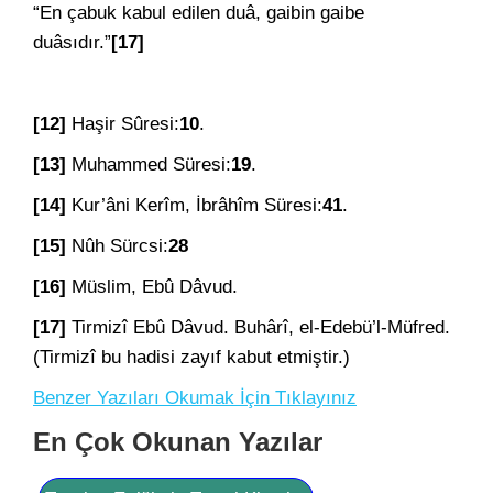
“En çabuk kabul edilen duâ, gaibin gaibe
duâsıdır.”
[17]
[12]
Haşir Sûresi:
10
.
[13]
Muhammed Süresi:
19
.
[14]
Kur’âni Kerîm, İbrâhîm Süresi:
41
.
[15]
Nûh Sürcsi:
28
[16]
Müslim, Ebû Dâvud.
[17]
Tirmizî Ebû Dâvud. Buhârî, el-Edebü’l-Müfred.
(Tirmizî bu hadisi zayıf kabut etmiştir.)
Benzer Yazıları Okumak İçin Tıklayınız
En Çok Okunan Yazılar