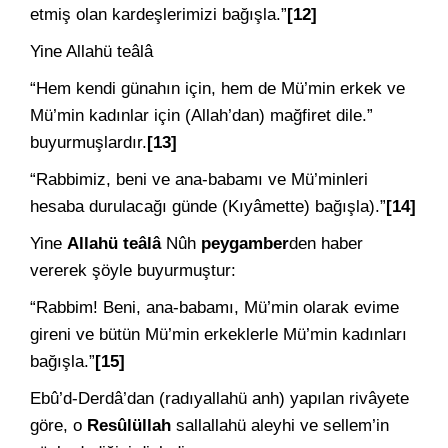
etmiş olan kardeşlerimizi bağışla.”
[12]
Yine Allahü teâlâ
“Hem kendi günahın için, hem de Mü’min erkek ve
Mü’min kadınlar için (Allah’dan) mağfiret dile.”
buyurmuşlardır.
[13]
“Rabbimiz, beni ve ana-babamı ve Mü’minleri
hesaba durulacağı günde (Kıyâmette) bağışla).”
[14]
Yine
Allahü teâlâ
Nûh
peygamber
den haber
vererek şöyle buyurmuştur:
“Rabbim! Beni, ana-babamı, Mü’min olarak evime
gireni ve bütün Mü’min erkeklerle Mü’min kadınları
bağışla.”
[15]
Ebû’d-Derdâ’dan (radıyallahü anh) yapılan rivâyete
göre, o
Resûlüllah
sallallahü aleyhi ve sellem’in