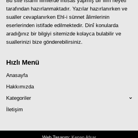
Bu site İslâmî ilimlerde ihtisas yapmış bir ilim heyeti
tarafından hazırlanmaktadır. Yazılar hazırlanırken ve
sualler cevaplanırken Ehl-i sünnet âlimlerinin
eserlerinden istifade edilmektedir. Dinî konularda
aradığınız bir bilgiyi sitemizde kolayca bulabilir ve
suallerinizi bize gönderebilirsiniz.
Hızlı Menü
Anasayfa
Hakkımızda
Kategoriler
İletişim
Web Tasarım:
Kenan Afşar