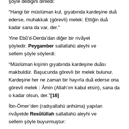
şöyle dediğini dinledi:
“Hangi bir müslüman kul, gıyabında kardeşine duâ
ederse, muhakkak (görevli) melek: Ettiğin duâ
kadar sana da var, der.”
Yine Ebû’d-Derda’dan diğer bir rivâyet
şöyledir.
Peygamber
sallallahü aleyhi ve
sellem şöyle söylerdi:
“Müslüman kişinin gıyabında kardeşine duâsı
makbuldür. Başucunda görevli bir melek bulunur.
Kardeşine her ne zaman bir hayırla duâ ederse ona
görevli melek : Âmin (Allah’ım kabul etsin), sana da
o kadar olsun, der.”
[16]
İbn-Ömer’den (radıyallahü anhüma) yapılan
rivâyetde
Resûlüllah
sallallahü aleyhi ve
sellem şöyle buyurmuştur: