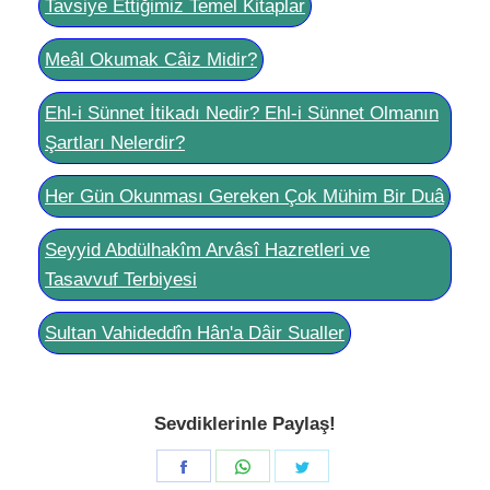
Tavsiye Ettiğimiz Temel Kitaplar
Meâl Okumak Câiz Midir?
Ehl-i Sünnet İtikadı Nedir? Ehl-i Sünnet Olmanın
Şartları Nelerdir?
Her Gün Okunması Gereken Çok Mühim Bir Duâ
Seyyid Abdülhakîm Arvâsî Hazretleri ve
Tasavvuf Terbiyesi
Sultan Vahideddîn Hân'a Dâir Sualler
Sevdiklerinle Paylaş!
Share
Share
Share