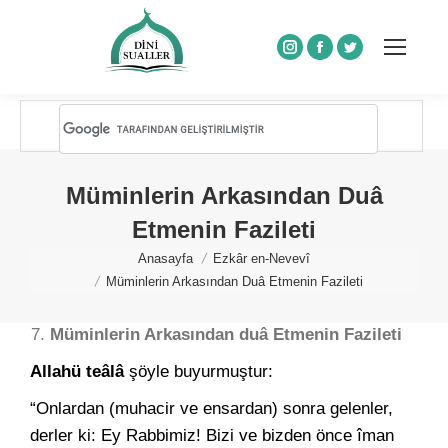
Instagram
Facebook
Twitter
Müminlerin Arkasından Duâ
Etmenin Fazileti
You are here:
Anasayfa
Ezkâr en-Nevevî
Müminlerin Arkasından Duâ Etmenin Fazileti
Müminlerin Arkasından duâ Etmenin Fazileti
Allahü teâlâ
şöyle buyurmuştur:
“Onlardan (muhacir ve ensardan) sonra gelenler,
derler ki: Ey Rabbimiz! Bizi ve bizden önce îman