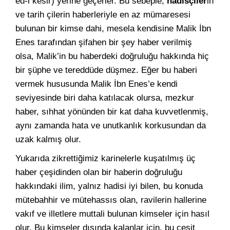
ed-i kesir) yerine geçerler. Bu sebeple,
hadisçiler
in
ve tarih çilerin haberleriyle en az mümaresesi
bulunan bir kimse dahi, mesela kendisine Malik İbn
Enes tarafından şifahen bir şey haber verilmiş
olsa, Malik’in bu haberdeki doğruluğu hakkında hiç
bir şüphe ve tereddüde düşmez. Eğer bu haberi
vermek hususunda Malik İbn Enes’e kendi
seviyesinde biri daha katılacak olursa, mezkur
haber, sıhhat yönünden bir kat daha kuvvetlenmiş,
aynı zamanda hata ve unutkanlık korkusundan da
uzak kalmış olur.
Yukarıda zikrettiğimiz karinelerle kuşatılmış üç
haber çeşidinden olan bir haberin doğruluğu
hakkındaki ilim, yalnız hadisi iyi bilen, bu konuda
mütebahhir ve mütehassıs olan, ravilerin hallerine
vakıf ve illetlere muttali bulunan kimseler için hasıl
olur. Bu kimseler dışında kalanlar için, bu çeşit