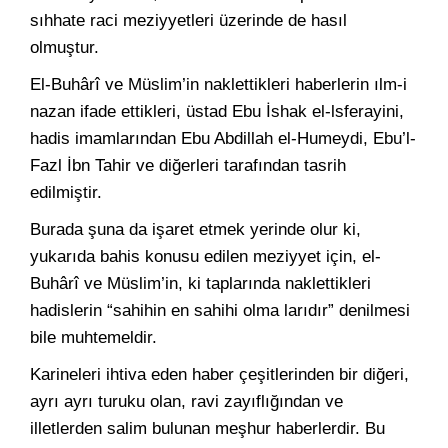
sıhhate raci meziyyetleri üzerinde de hasıl
olmuştur.
El-Buhârî ve Müslim’in naklettikleri haberlerin ılm-i
nazan ifade ettikleri, üstad Ebu İshak el-lsferayini,
hadis imamlarından Ebu Abdillah el-Humeydi, Ebu’l-
Fazl İbn Tahir ve diğerleri tarafından tasrih
edilmiştir.
Burada şuna da işaret etmek yerinde olur ki,
yukarıda bahis konusu edilen meziyyet için, el-
Buhârî ve Müslim’in, ki taplarında naklettikleri
hadislerin “sahihin en sahihi olma larıdır” denilmesi
bile muhtemeldir.
Karineleri ihtiva eden haber çeşitlerinden bir diğeri,
ayrı ayrı turuku olan, ravi zayıflığından ve
illetlerden salim bulunan meşhur haberlerdir. Bu