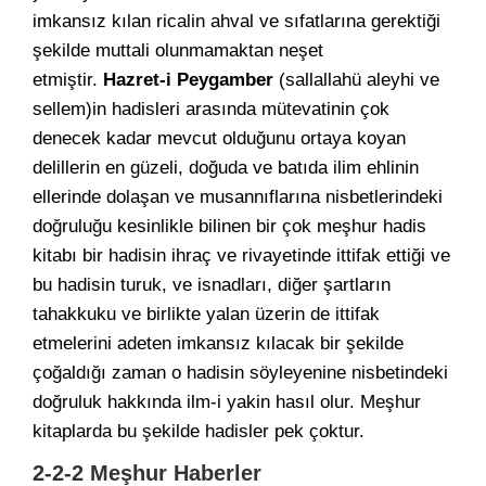
imkansız kılan ricalin ahval ve sıfatlarına gerektiği
şekilde muttali olunmamaktan neşet
etmiştir.
Hazret-i Peygamber
(sallallahü aleyhi ve
sellem)in hadisleri arasında mütevatinin çok
denecek kadar mevcut olduğunu ortaya koyan
delillerin en güzeli, doğuda ve batıda ilim ehlinin
ellerinde dolaşan ve musannıflarına nisbetlerindeki
doğruluğu kesinlikle bilinen bir çok meşhur hadis
kitabı bir hadisin ihraç ve rivayetinde ittifak ettiği ve
bu hadisin turuk, ve isnadları, diğer şartların
tahakkuku ve birlikte yalan üzerin de ittifak
etmelerini adeten imkansız kılacak bir şekilde
çoğaldığı zaman o hadisin söyleyenine nisbetindeki
doğruluk hakkında ilm-i yakin hasıl olur. Meşhur
kitaplarda bu şekilde hadisler pek çoktur.
2-2-2 Meşhur Haberler