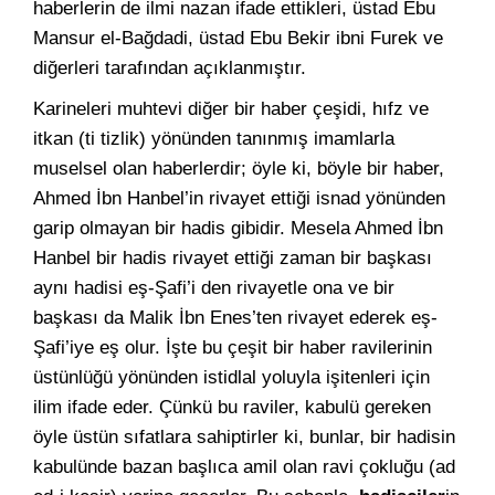
haberlerin de ilmi nazan ifade ettikleri, üstad Ebu
Mansur el-Bağdadi, üstad Ebu Bekir ibni Furek ve
diğerleri tarafından açıklanmıştır.
Karineleri muhtevi diğer bir haber çeşidi, hıfz ve
itkan (ti tizlik) yönünden tanınmış imamlarla
muselsel olan haberlerdir; öyle ki, böyle bir haber,
Ahmed İbn Hanbel’in rivayet ettiği isnad yönünden
garip olmayan bir hadis gibidir. Mesela Ahmed İbn
Hanbel bir hadis rivayet ettiği zaman bir başkası
aynı hadisi eş-Şafi’i den rivayetle ona ve bir
başkası da Malik İbn Enes’ten rivayet ederek eş-
Şafi’iye eş olur. İşte bu çeşit bir haber ravilerinin
üstünlüğü yönünden istidlal yoluyla işitenleri için
ilim ifade eder. Çünkü bu raviler, kabulü gereken
öyle üstün sıfatlara sahiptirler ki, bunlar, bir hadisin
kabulünde bazan başlıca amil olan ravi çokluğu (ad