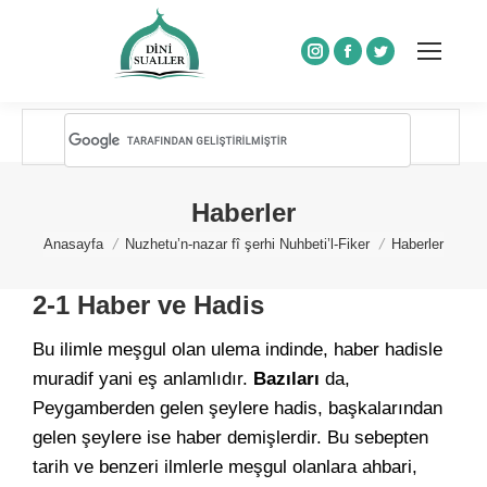
Instagram
Facebook
Twitter
Haberler
You are here:
Anasayfa
Nuzhetu’n-nazar fî şerhi Nuhbeti’l-Fiker
Haberler
2-1 Haber ve Hadis
Bu ilimle meşgul olan ulema indinde, haber hadisle
muradif yani eş anlamlıdır.
Bazıları
da,
Peygamberden gelen şeylere hadis, başkalarından
gelen şeylere ise haber demişlerdir. Bu sebepten
tarih ve benzeri ilmlerle meşgul olanlara ahbari,