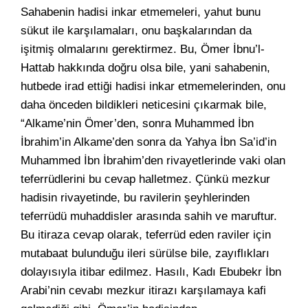
Sahabenin hadisi inkar etmemeleri, yahut bunu
sükut ile karşılamaları, onu başkalarından da
işitmiş olmalarını gerektirmez. Bu, Ömer İbnu’l-
Hattab hakkında doğru olsa bile, yani sahabenin,
hutbede irad ettiği hadisi inkar etmemelerinden, onu
daha önceden bildikleri neticesini çıkarmak bile,
“Alkame’nin Ömer’den, sonra Muhammed İbn
İbrahim’in Alkame’den sonra da Yahya İbn Sa’id’in
Muhammed İbn İbrahim’den rivayetlerinde vaki olan
teferrüdlerini bu cevap halletmez. Çünkü mezkur
hadisin rivayetinde, bu ravilerin şeyhlerinden
teferrüdü muhaddisler arasında sahih ve maruftur.
Bu itiraza cevap olarak, teferrüd eden raviler için
mutabaat bulunduğu ileri sürülse bile, zayıflıkları
dolayısıyla itibar edilmez. Hasılı, Kadı Ebubekr İbn
Arabi’nin cevabı mezkur itirazı karşılamaya kafi