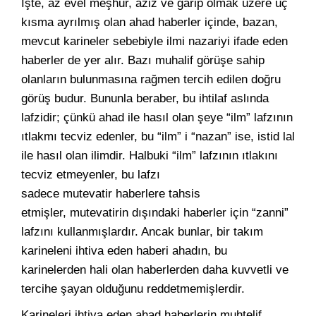
İşte, az evel meşhur, aziz ve garip olmak üzere üç
kısma ayrılmış olan ahad haberler içinde, bazan,
mevcut karineler sebebiyle ilmi nazariyi ifade eden
haberler de yer alır. Bazı muhalif görüşe sahip
olanların bulunmasına rağmen tercih edilen doğru
görüş budur. Bununla beraber, bu ihtilaf aslında
lafzidir; çünkü ahad ile hasıl olan şeye “ilm” lafzının
ıtlakmı tecviz edenler, bu “ilm” i “nazan” ise, istid lal
ile hasıl olan ilimdir. Halbuki “ilm” lafzının ıtlakını
tecviz etmeyenler, bu lafzı
sadece mutevatir haberlere tahsis
etmişler, mutevatirin dışındaki haberler için “zanni”
lafzını kullanmışlardır. Ancak bunlar, bir takım
karineleni ihtiva eden haberi ahadın, bu
karinelerden hali olan haberlerden daha kuvvetli ve
tercihe şayan olduğunu reddetmemişlerdir.
Karineleri ihtiva eden ahad haberlerin muhtelif