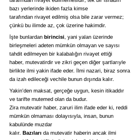
tarafından rivayet edilmemesidir; tek bir isnadın
bazı yerlerinde ikiden fazla kimse
tarafından rivayet edilmiş olsa bile zarar vermez;
çünkü bu ilimde az, çok üzerine hakimdir.
İşte bunlardan
birincisi
, yani yalan üzerinde
birleşmeleri adeten mümkün olmayan ve sayısı
tahdit edilmeyen bir kalabalığın rivayet ettiği
haber, mutevatirdir ve zikri geçen diğer şartlarıyle
birlikte ilmi yakin ifade eder. İlmi nazari, biraz sonra
da izah edileceği vechile bunun dışında kalır.
Yakin’den maksat, gerçeğe uygun, kesin itikaddır
ve tarifte mutemed olan da budur.
Zira mutevatir haber, zaruri ilim ifade eder ki, reddi
mümkün olmaması dolayısıyla, insan, bunun
kabulünde muzdar
kalır.
Bazıları
da mutevatir haberin ancak ilmi