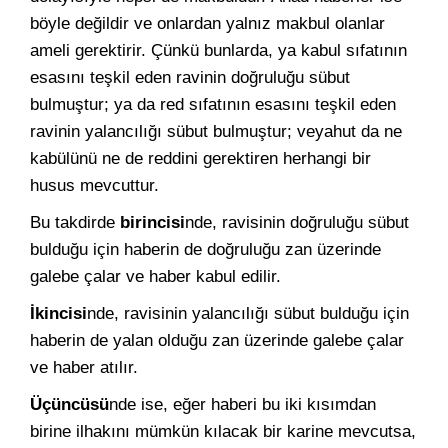
böyle değildir ve onlardan yalnız makbul olanlar
ameli gerektirir. Çünkü bunlarda, ya kabul sıfatının
esasını teşkil eden ravinin doğruluğu sübut
bulmuştur; ya da red sıfatının esasını teşkil eden
ravinin yalancılığı sübut bulmuştur; veyahut da ne
kabülünü ne de reddini gerektiren herhangi bir
husus mevcuttur.
Bu takdirde
birincisi
nde, ravisinin doğruluğu sübut
bulduğu için haberin de doğruluğu zan üzerinde
galebe çalar ve haber kabul edilir.
İkincisi
nde, ravisinin yalancılığı sübut bulduğu için
haberin de yalan olduğu zan üzerinde galebe çalar
ve haber atılır.
Üçüncüsü
nde ise, eğer haberi bu iki kısımdan
birine ilhakını mümkün kılacak bir karine mevcutsa,