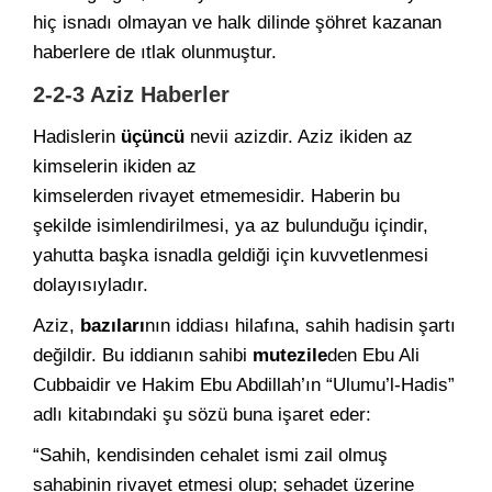
hiç isnadı olmayan ve halk dilinde şöhret kazanan
haberlere de ıtlak olunmuştur.
2-2-3 Aziz Haberler
Hadislerin
üçüncü
nevii azizdir. Aziz ikiden az
kimselerin ikiden az
kimselerden rivayet etmemesidir. Haberin bu
şekilde isimlendirilmesi, ya az bulunduğu içindir,
yahutta başka isnadla geldiği için kuvvetlenmesi
dolayısıyladır.
Aziz,
bazıları
nın iddiası hilafına, sahih hadisin şartı
değildir. Bu iddianın sahibi
mutezile
den Ebu Ali
Cubbaidir ve Hakim Ebu Abdillah’ın “Ulumu’l-Hadis”
adlı kitabındaki şu sözü buna işaret eder:
“Sahih, kendisinden cehalet ismi zail olmuş
sahabinin rivayet etmesi olup; şehadet üzerine