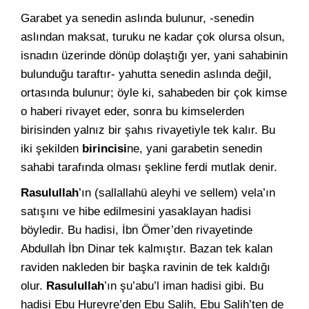
Garabet ya senedin aslında bulunur, -senedin
aslından maksat, turuku ne kadar çok olursa olsun,
isnadın üzerinde dönüp dolaştığı yer, yani sahabinin
bulunduğu taraftır- yahutta senedin aslında değil,
ortasında bulunur; öyle ki, sahabeden bir çok kimse
o haberi rivayet eder, sonra bu kimselerden
birisinden yalnız bir şahıs rivayetiyle tek kalır. Bu
iki şekilden
birincisi
ne, yani garabetin senedin
sahabi tarafında olması şekline ferdi mutlak denir.
Rasulullah
’ın (sallallahü aleyhi ve sellem) vela’ın
satışını ve hibe edilmesini yasaklayan hadisi
böyledir. Bu hadisi, İbn Ömer’den rivayetinde
Abdullah İbn Dinar tek kalmıştır. Bazan tek kalan
raviden nakleden bir başka ravinin de tek kaldığı
olur.
Rasulullah
’ın şu’abu’l iman hadisi gibi. Bu
hadisi Ebu Hureyre’den Ebu Salih, Ebu Salih’ten de