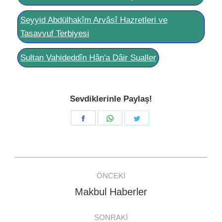
Seyyid Abdülhakîm Arvâsî Hazretleri ve
Tasavvuf Terbiyesi
Sultan Vahideddîn Hân'a Dâir Sualler
Sevdiklerinle Paylaş!
Share
Share
Share
on
on
on
Facebook
WhatsApp
Twitter
Post
ÖNCEKI
navigation
Makbul Haberler
Previous
post:
SONRAKI