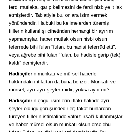
ferdi mutlaka, garip kelimesini de ferdi nisbiye it lak
etmişlerdir. Tabiatiyle bu, onlara isim vermek
yönündendir. Halbuki bu kelimelerden türemiş
fiillerin kullanılışı cihetinden herhangi bir ayırım
yapmamışlar, haber mutlak olsun nisbi olsun
teferrede bihi fulan “fulan, bu hadisi teferrüd etti”,
veya ağrebe bihi fulan “fulan, bu hadisle garip (tek)
kaldı” demişlerdir.
Hadisçiler
in munkatı ve mürsel haberler
hakkındaki ihtilaftan da buna benzer: Munkatı ve
mürsel, ayrı ayrı şeyler midir, yoksa aynı mı?
Hadisçiler
in çoğu, isimlerin ıtlakı halinde ayrı
şeyler olduğu görüşündedirler; fakat bunlardan
türeyen fiillerin istimalinde yalnız irsal’i kullanmışlar
ve haber mürsel olsun munkatı olsun erselehu