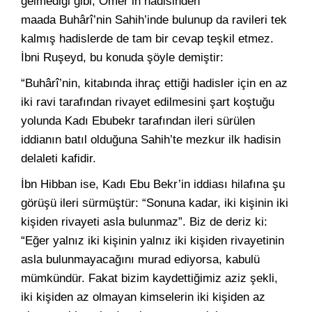
gelmediği gibi, Ömer’in hadisinden
maada Buhârî’nin Sahih’inde bulunup da ravileri tek
kalmış hadislerde de tam bir cevap teşkil etmez.
İbni Ruşeyd, bu konuda şöyle demiştir:
“Buhârî’nin, kitabında ihraç ettiği hadisler için en az
iki ravi tarafından rivayet edilmesini şart koştuğu
yolunda Kadı Ebubekr tarafından ileri sürülen
iddianın batıl olduğuna Sahih’te mezkur ilk hadisin
delaleti kafidir.
İbn Hibban ise, Kadı Ebu Bekr’in iddiası hilafına şu
görüşü ileri sürmüştür: “Sonuna kadar, iki kişinin iki
kişiden rivayeti asla bulunmaz”. Biz de deriz ki:
“Eğer yalnız iki kişinin yalnız iki kişiden rivayetinin
asla bulunmayacağını murad ediyorsa, kabulü
mümkündür. Fakat bizim kaydettiğimiz aziz şekli,
iki kişiden az olmayan kimselerin iki kişiden az