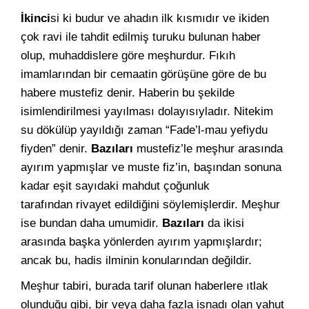
İkinci
si ki budur ve ahadın ilk kısmıdır ve ikiden
çok ravi ile tahdit edilmiş turuku bulunan haber
olup, muhaddislere göre meşhurdur. Fıkıh
imamlarından bir cemaatin görüşüne göre de bu
habere mustefiz denir. Haberin bu şekilde
isimlendirilmesi yayılması dolayısıyladır. Nitekim
su dökülüp yayıldığı zaman “Fade’l-mau yefiydu
fiyden” denir.
Bazıları
mustefiz’le meşhur arasında
ayırım yapmışlar ve muste fiz’in, başından sonuna
kadar eşit sayıdaki mahdut çoğunluk
tarafından rivayet edildiğini söylemişlerdir. Meşhur
ise bundan daha umumidir.
Bazıları
da ikisi
arasında başka yönlerden ayırım yapmışlardır;
ancak bu, hadis ilminin konularından değildir.
Meşhur tabiri, burada tarif olunan haberlere ıtlak
olunduğu gibi, bir veya daha fazla isnadı olan yahut