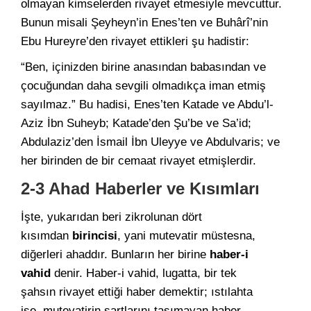
olmayan kimselerden rivayet etmesiyle mevcuttur.
Bunun misali Şeyheyn’in Enes’ten ve Buhârî’nin
Ebu Hureyre’den rivayet ettikleri şu hadistir:
“Ben, içinizden birine anasından babasından ve
çocuğundan daha sevgili olmadıkça iman etmiş
sayılmaz.” Bu hadisi, Enes’ten Katade ve Abdu’l-
Aziz İbn Suheyb; Katade’den Şu’be ve Sa’id;
Abdulaziz’den İsmail İbn Uleyye ve Abdulvaris; ve
her birinden de bir cemaat rivayet etmişlerdir.
2-3 Ahad Haberler ve Kısımları
İşte, yukarıdan beri zikrolunan dört
kısımdan
birincisi
, yani mutevatir müstesna,
diğerleri ahaddır. Bunların her birine
haber-i
vahid
denir. Haber-i vahid, lugatta, bir tek
şahsın rivayet ettiği haber demektir; ıstılahta
ise, mutevatirin şartlarını taşımayan haber