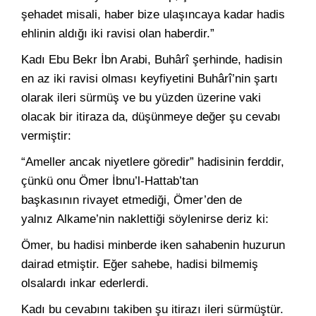
şehadet misali, haber bize ulaşıncaya kadar hadis
ehlinin aldığı iki ravisi olan haberdir.”
Kadı Ebu Bekr İbn Arabi, Buhârî şerhinde, hadisin
en az iki ravisi olması keyfiyetini Buhârî’nin şartı
olarak ileri sürmüş ve bu yüzden üzerine vaki
olacak bir itiraza da, düşünmeye değer şu cevabı
vermiştir:
“Ameller ancak niyetlere göredir” hadisinin ferddir,
çünkü onu Ömer İbnu’l-Hattab’tan
başkasının rivayet etmediği, Ömer’den de
yalnız Alkame’nin naklettiği söylenirse deriz ki:
Ömer, bu hadisi minberde iken sahabenin huzurun
dairad etmiştir. Eğer sahebe, hadisi bilmemiş
olsalardı inkar ederlerdi.
Kadı bu cevabını takiben şu itirazı ileri sürmüştür.