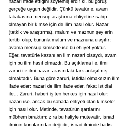
nazari ifade ettiğini söylemişlerdir ki, bu görüş
gerçeğe uygun değildir. Çünkü tevatürle, avam
tabakasına mensup araştırma ehliyetine sahip
olmayan bir kimse için de ilim hasıl olur. Nazar
(tetkik ve araştırma), malum ve maznun şeylerin
tertibi olup, bununla malum ve maznuna ulaşılır;
avama mensup kimsede ise bu ehliyet yoktur.
Eğer, tevatürle kazanılan ilim nazari olsaydı, avam
için bu ilim hasıl olmazdı. Bu açıklama ile, ilmı
zaruri ile ilmi nazari arasındaki fark anlaşılmış
olmaktadır. Buna göre zaruri, istidlal olmaksızın ilim
ifade eder; nazari de ilim ifade eder, fakat istidlal
ile… Zaruri, haberi işiten herkes için hasıl olur;
nazari ise, ancak bu sahada ehliyeti olan kimseler
için hasıl olur. Metinde, tevatürün şartlarını
mübhem bıraktım; zira bu haliyle mutevatir, isnad
ilminin konularından değildir; isnad ilminde hadis