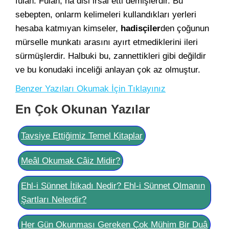
fulan: Fulan, ha disi irsal etti demişlerdir. Bu
sebepten, onlarm kelimeleri kullandıkları yerleri
hesaba katmıyan kimseler,
hadisçiler
den çoğunun
mürselle munkatı arasını ayırt etmediklerini ileri
sürmüşlerdir. Halbuki bu, zannettikleri gibi değildir
ve bu konudaki inceliği anlayan çok az olmuştur.
Benzer Yazıları Okumak İçin Tıklayınız
En Çok Okunan Yazılar
Tavsiye Ettiğimiz Temel Kitaplar
Meâl Okumak Câiz Midir?
Ehl-i Sünnet İtikadı Nedir? Ehl-i Sünnet Olmanın
Şartları Nelerdir?
Her Gün Okunması Gereken Çok Mühim Bir Duâ