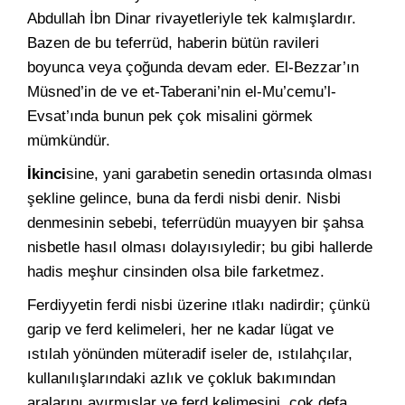
Abdullah İbn Dinar rivayetleriyle tek kalmışlardır.
Bazen de bu teferrüd, haberin bütün ravileri
boyunca veya çoğunda devam eder. El-Bezzar’ın
Müsned’in de ve et-Taberani’nin el-Mu’cemu’l-
Evsat’ında bunun pek çok misalini görmek
mümkündür.
İkinci
sine, yani garabetin senedin ortasında olması
şekline gelince, buna da ferdi nisbi denir. Nisbi
denmesinin sebebi, teferrüdün muayyen bir şahsa
nisbetle hasıl olması dolayısıyledir; bu gibi hallerde
hadis meşhur cinsinden olsa bile farketmez.
Ferdiyyetin ferdi nisbi üzerine ıtlakı nadirdir; çünkü
garip ve ferd kelimeleri, her ne kadar lügat ve
ıstılah yönünden müteradif iseler de, ıstılahçılar,
kullanılışlarındaki azlık ve çokluk bakımından
aralarını ayırmışlar ve ferd kelimesini, çok defa,