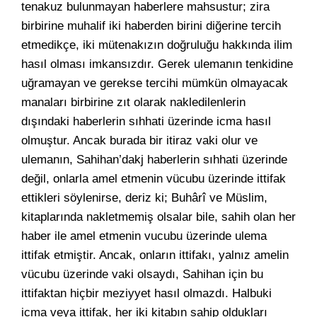
tenakuz bulunmayan haberlere mahsustur; zira
birbirine muhalif iki haberden birini diğerine tercih
etmedikçe, iki mütenakızın doğruluğu hakkında ilim
hasıl olması imkansızdır. Gerek ulemanın tenkidine
uğramayan ve gerekse tercihi mümkün olmayacak
manaları birbirine zıt olarak nakledilenlerin
dışındaki haberlerin sıhhati üzerinde icma hasıl
olmuştur. Ancak burada bir itiraz vaki olur ve
ulemanın, Sahihan’dakj haberlerin sıhhati üzerinde
değil, onlarla amel etmenin vücubu üzerinde ittifak
ettikleri söylenirse, deriz ki; Buhârî ve Müslim,
kitaplarında nakletmemiş olsalar bile, sahih olan her
haber ile amel etmenin vucubu üzerinde ulema
ittifak etmiştir. Ancak, onların ittifakı, yalnız amelin
vücubu üzerinde vaki olsaydı, Sahihan için bu
ittifaktan hiçbir meziyyet hasıl olmazdı. Halbuki
icma veya ittifak, her iki kitabın sahip oldukları