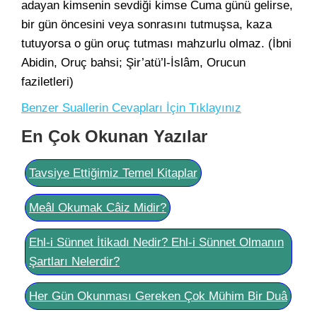
adayan kimsenin sevdiği kimse Cuma günü gelirse,
bir gün öncesini veya sonrasını tutmuşsa, kaza
tutuyorsa o gün oruç tutması mahzurlu olmaz. (İbni
Abidin, Oruç bahsi; Şir’atü’l-İslâm, Orucun
faziletleri)
Benzer Suallerin Cevapları İçin Tıklayınız
En Çok Okunan Yazılar
Tavsiye Ettiğimiz Temel Kitaplar
Meâl Okumak Câiz Midir?
Ehl-i Sünnet İtikadı Nedir? Ehl-i Sünnet Olmanın
Şartları Nelerdir?
Her Gün Okunması Gereken Çok Mühim Bir Duâ