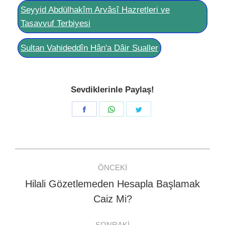
Seyyid Abdülhakîm Arvâsî Hazretleri ve
Tasavvuf Terbiyesi
Sultan Vahideddîn Hân'a Dâir Sualler
Sevdiklerinle Paylaş!
Share
Share
Share
on
on
on
Facebook
WhatsApp
Twitter
Post
ÖNCEKI
navigation
Hilali Gözetlemeden Hesapla Başlamak
Previous
Caiz Mi?
post:
SONRAKI