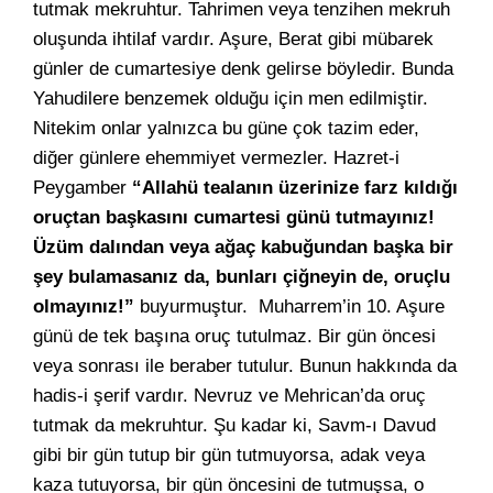
tutmak mekruhtur. Tahrimen veya tenzihen mekruh
oluşunda ihtilaf vardır. Aşure, Berat gibi mübarek
günler de cumartesiye denk gelirse böyledir. Bunda
Yahudilere benzemek olduğu için men edilmiştir.
Nitekim onlar yalnızca bu güne çok tazim eder,
diğer günlere ehemmiyet vermezler. Hazret-i
Peygamber
“Allahü tealanın üzerinize farz kıldığı
oruçtan başkasını cumartesi günü tutmayınız!
Üzüm dalından veya ağaç kabuğundan başka bir
şey bulamasanız da, bunları çiğneyin de, oruçlu
olmayınız!”
buyurmuştur. Muharrem’in 10. Aşure
günü de tek başına oruç tutulmaz. Bir gün öncesi
veya sonrası ile beraber tutulur. Bunun hakkında da
hadis-i şerif vardır. Nevruz ve Mehrican’da oruç
tutmak da mekruhtur. Şu kadar ki, Savm-ı Davud
gibi bir gün tutup bir gün tutmuyorsa, adak veya
kaza tutuyorsa, bir gün öncesini de tutmuşsa, o