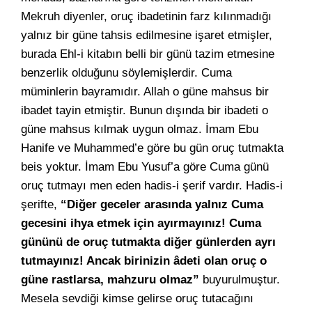
Mekruh diyenler, oruç ibadetinin farz kılınmadığı
yalnız bir güne tahsis edilmesine işaret etmişler,
burada Ehl-i kitabın belli bir günü tazim etmesine
benzerlik olduğunu söylemişlerdir. Cuma
müminlerin bayramıdır. Allah o güne mahsus bir
ibadet tayin etmiştir. Bunun dışında bir ibadeti o
güne mahsus kılmak uygun olmaz. İmam Ebu
Hanife ve Muhammed’e göre bu gün oruç tutmakta
beis yoktur. İmam Ebu Yusuf’a göre Cuma günü
oruç tutmayı men eden hadis-i şerif vardır. Hadis-i
şerifte,
“Diğer geceler arasında yalnız Cuma
gecesini ihya etmek için ayırmayınız! Cuma
gününü de oruç tutmakta diğer günlerden ayrı
tutmayınız! Ancak birinizin âdeti olan oruç o
güne rastlarsa, mahzuru olmaz”
buyurulmuştur.
Mesela sevdiği kimse gelirse oruç tutacağını