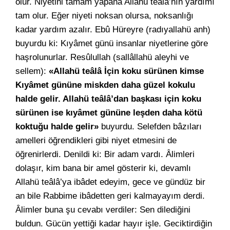
olur. Niyetini tamam yapana Allahü teâlâ’nın yardımı
tam olur. Eğer niyeti noksan olursa, noksanlığı
kadar yardım azalır. Ebû Hüreyre (radıyallahü anh)
buyurdu ki: Kıyâmet günü insanlar niyetlerine göre
haşrolunurlar. Resûlullah (sallâllahü aleyhi ve
sellem):
«Allahü teâlâ İçin koku sürünen kimse
Kıyâmet gününe miskden daha güzel kokulu
halde gelir. Allahü teâlâ’dan başkası için koku
sürünen ise kıyâmet gününe leşden daha kötü
koktuğu halde gelir»
buyurdu. Selefden bâzıları
amelleri öğrendikleri gibi niyet etmesini de
öğrenirlerdi. Denildi ki: Bir adam vardı. Âlimleri
dolaşır, kim bana bir amel gösterir ki, devamlı
Allahü teâlâ’ya ibâdet edeyim, gece ve gündüz bir
an bile Rabbime ibâdetten geri kalmayayım derdi.
Âlimler buna şu cevabı verdiler: Sen dilediğini
buldun. Gücün yettiği kadar hayır işle. Geciktirdiğin