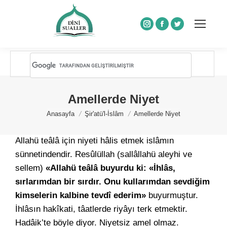
Instagram
Facebook
Twitter
Amellerde Niyet
You are here:
Anasayfa
Şir'atü'l-İslâm
Amellerde Niyet
Allahü teâlâ için niyeti hâlis etmek islâmın
sünnetindendir. Resûlüllah (sallâllahü aleyhi ve
sellem)
«Allahü teâlâ buyurdu ki: «İhlâs,
sırlarımdan bir sırdır. Onu kullarımdan sevdiğim
kimselerin kalbine tevdî ederim»
buyurmuştur.
İhlâsın hakîkati, tâatlerde riyâyı terk etmektir.
Hadâik’te böyle diyor. Niyetsiz amel olmaz.