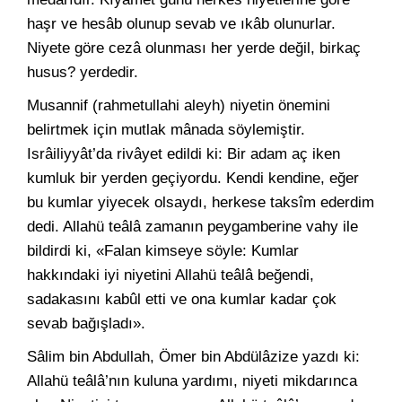
haşr ve hesâb olunup sevab ve ıkâb olunurlar.
Niyete göre cezâ olunması her yerde değil, birkaç
husus? yerdedir.
Musannif (rahmetullahi aleyh) niyetin önemini
belirtmek için mutlak mânada söylemiştir.
Isrâiliyyât’da rivâyet edildi ki: Bir adam aç iken
kumluk bir yerden geçiyordu. Kendi kendine, eğer
bu kumlar yiyecek olsaydı, herkese taksîm ederdim
dedi. Allahü teâlâ zamanın peygamberine vahy ile
bildirdi ki, «Falan kimseye söyle: Kumlar
hakkındaki iyi niyetini Allahü teâlâ beğendi,
sadakasını kabûl etti ve ona kumlar kadar çok
sevab bağışladı».
Sâlim bin Abdullah, Ömer bin Abdülâzize yazdı ki:
Allahü teâlâ’nın kuluna yardımı, niyeti mikdarınca