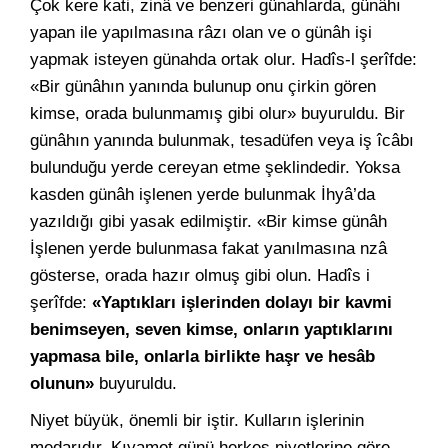
Çok kere kati, zinâ ve benzeri günahlarda, günâhı
yapan ile yapılmasına râzı olan ve o günâh işi
yapmak isteyen günahda ortak olur. Hadîs-l şerîfde:
«Bir günâhın yanında bulunup onu çirkin gören
kimse, orada bulunmamış gibi olur» buyuruldu. Bir
günâhın yanında bulunmak, tesadüfen veya iş îcâbı
bulunduğu yerde cereyan etme şeklindedir. Yoksa
kasden günâh işlenen yerde bulunmak İhyâ’da
yazıldığı gibi yasak edilmiştir. «Bir kimse günâh
İşlenen yerde bulunmasa fakat yanılmasına nzâ
gösterse, orada hazır olmuş gibi olun. Hadîs i
şerîfde:
«Yaptıkları işlerinden dolayı bir kavmi
benimseyen, seven kimse, onların yaptıklarını
yapmasa bile, onlarla birlikte haşr ve hesâb
olunun»
buyuruldu.
Niyet büyük, önemli bir iştir. Kulların işlerinin
medarıdır. Kıyamet günü herkes niyetlerine göre