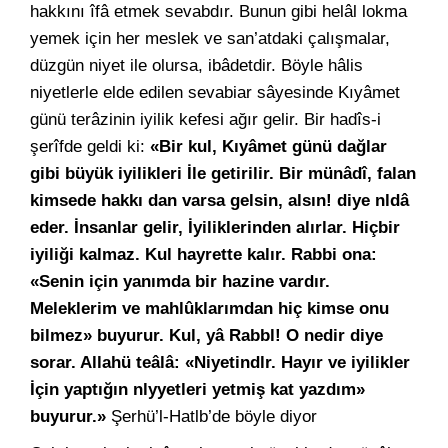
hakkını îfâ etmek sevabdır. Bunun gibi helâl lokma
yemek için her meslek ve san’atdaki çalışmalar,
düzgün niyet ile olursa, ibâdetdir. Böyle hâlis
niyetlerle elde edilen sevabiar sâyesinde Kıyâmet
günü terâzinin iyilik kefesi ağır gelir. Bir hadîs-i
şerîfde geldi ki:
«Bir kul, Kıyâmet günü dağlar
gibi büyük iyilikleri İle getirilir. Bir münâdî, falan
kimsede hakkı dan varsa gelsin, alsın! diye nldâ
eder. İnsanlar gelir, İyiliklerinden alırlar. Hiçbir
iyiliği kalmaz. Kul hayrette kalır. Rabbi ona:
«Senin için yanımda bir hazine vardır.
Meleklerim ve mahlûklarımdan hiç kimse onu
bilmez» buyurur. Kul, yâ Rabbl! O nedir diye
sorar. Allahü teâlâ: «Niyetindlr. Hayır ve iyilikler
İçin yaptığın nlyyetleri yetmiş kat yazdım»
buyurur.»
Şerhü’l-Hatlb’de böyle diyor