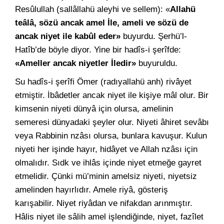
Resûlullah (sallâllahü aleyhi ve sellem): «
Allahü
teâlâ, sözü ancak amel İle, ameli ve sözü de
ancak niyet ile kabûl eder»
buyurdu. Şerhü’l-
Hatîb’de böyle diyor. Yine bir hadîs-i şerîfde:
«Ameller ancak niyetler İledir»
buyuruldu.
Su hadîs-i şerîfi Ömer (radıyallahü anh) rivâyet
etmiştir. İbâdetler ancak niyet ile kişiye mâl olur. Bir
kimsenin niyeti dünyâ için olursa, amelinin
semeresi dünyadaki şeyler olur. Niyeti âhiret sevâbı
veya Rabbinin nzâsı olursa, bunlara kavuşur. Kulun
niyeti her işinde hayır, hidâyet ve Allah nzâsı için
olmalıdır. Sıdk ve ihlâs içinde niyet etmeğe gayret
etmelidir. Çünki mü’minin amelsiz niyeti, niyetsiz
amelinden hayırlıdır. Amele riyâ, gösteriş
karışabilir. Niyet riyâdan ve nifakdan arınmıştır.
Hâlis niyet ile sâlih amel işlendiğinde, niyet, fazîlet