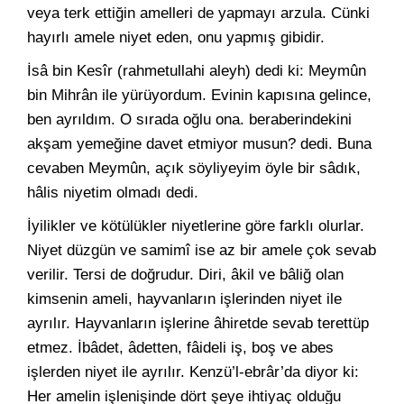
veya terk ettiğin amelleri de yapmayı arzula. Cünki
hayırlı amele niyet eden, onu yapmış gibidir.
İsâ bin Kesîr (rahmetullahi aleyh) dedi ki: Meymûn
bin Mihrân ile yürüyordum. Evinin kapısına gelince,
ben ayrıldım. O sırada oğlu ona. beraberindekini
akşam yemeğine davet etmiyor musun? dedi. Buna
cevaben Meymûn, açık söyliyeyim öyle bir sâdık,
hâlis niyetim olmadı dedi.
İyilikler ve kötülükler niyetlerine göre farklı olurlar.
Niyet düzgün ve samimî ise az bir amele çok sevab
verilir. Tersi de doğrudur. Diri, âkil ve bâliğ olan
kimsenin ameli, hayvanların işlerinden niyet ile
ayrılır. Hayvanların işlerine âhiretde sevab terettüp
etmez. İbâdet, âdetten, fâideli iş, boş ve abes
işlerden niyet ile ayrılır. Kenzü’l-ebrâr’da diyor ki:
Her amelin işlenişinde dört şeye ihtiyaç olduğu