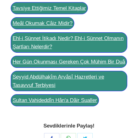
Tavsiye Ettiğimiz Temel Kitaplar
Meâl Okumak Câiz Midir?
Ehl-i Sünnet İtikadı Nedir? Ehl-i Sünnet Olmanın
Şartları Nelerdir?
Her Gün Okunması Gereken Çok Mühim Bir Duâ
Seyyid Abdülhakîm Arvâsî Hazretleri ve
Tasavvuf Terbiyesi
Sultan Vahideddîn Hân'a Dâir Sualler
Sevdiklerinle Paylaş!
Share
Share
Share