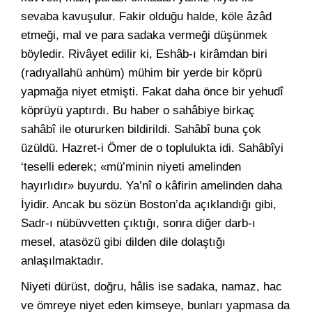
sevaba kavuşulur. Fakir olduğu halde, köle âzâd
etmeği, mal ve para sadaka vermeği düşünmek
böyledir. Rivâyet edilir ki, Eshâb-ı kirâmdan biri
(radıyallahü anhüm) mühim bir yerde bir köprü
yapmağa niyet etmişti. Fakat daha önce bir yehudî
köprüyü yaptırdı. Bu haber o sahâbiye birkaç
sahâbî ile otururken bildirildi. Sahâbî buna çok
üzüldü. Hazret-i Ömer de o toplulukta idi. Sahâbîyi
‘teselli ederek; «mü’minin niyeti amelinden
hayırlıdır» buyurdu. Ya’nî o kâfirin amelinden daha
İyidir. Ancak bu sözün Boston’da açıklandığı gibi,
Sadr-ı nübüvvetten çıktığı, sonra diğer darb-ı
mesel, atasözü gibi dilden dile dolaştığı
anlaşılmaktadır.
Niyeti dürüst, doğru, hâlis ise sadaka, namaz, hac
ve ömreye niyet eden kimseye, bunları yapmasa da