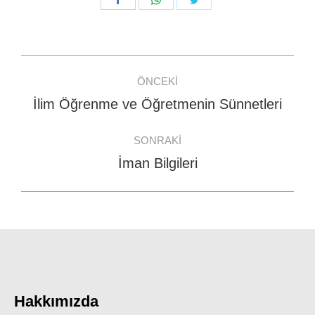
on
on
on
Facebook
WhatsApp
Twitter
Post
ÖNCEKI
navigation
İlim Öğrenme ve Öğretmenin Sünnetleri
Previous
post:
SONRAKI
İman Bilgileri
Next
post:
Hakkımızda