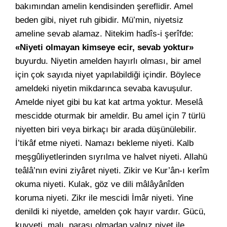
bakımından amelin kendisinden şereflidir. Amel
beden gibi, niyet ruh gibidir. Mü’min, niyetsiz
ameline sevab alamaz. Nitekim hadîs-i şerîfde:
«Niyeti olmayan kimseye ecir, sevab yoktur»
buyurdu. Niyetin amelden hayırlı olması, bir amel
için çok sayıda niyet yapılabildiği içindir. Böylece
ameldeki niyetin mikdarınca sevaba kavuşulur.
Amelde niyet gibi bu kat kat artma yoktur. Meselâ
mescidde oturmak bir ameldir. Bu amel için 7 türlü
niyetten biri veya birkaçı bir arada düşünülebilir.
İ’tikâf etme niyeti. Namazı bekleme niyeti. Kalb
meşgûliyetlerinden sıyrılma ve halvet niyeti. Allahü
teâlâ’nın evini ziyâret niyeti. Zikir ve Kur’ân-ı kerîm
okuma niyeti. Kulak, göz ve dili mâlâyânîden
koruma niyeti. Zikr ile mescidi İmâr niyeti. Yine
denildi ki niyetde, amelden çok hayır vardır. Gücü,
kuvveti, malı, parası olmadan yalnız niyet ile