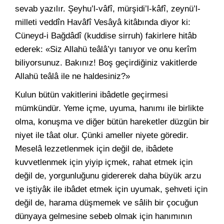
sevab yazılır. Şeyhu’l-vâfî, mürşidi’l-kâfî, zeynü’l-
milleti veddîn Havâfî Vesâyâ kitâbında diyor ki:
Cüneyd-i Bağdâdî (kuddise sirruh) fakirlere hitâb
ederek: «Siz Allahü teâlâ’yı tanıyor ve onu kerîm
biliyorsunuz. Bakınız! Boş geçirdiğiniz vakitlerde
Allahü teâlâ ile ne haldesiniz?»
Kulun bütün vakitlerini ibâdetle geçirmesi
mümkündür. Yeme içme, uyuma, hanımı ile birlikte
olma, konuşma ve diğer bütün hareketler düzgün bir
niyet ile tâat olur. Çünki ameller niyete göredir.
Meselâ lezzetlenmek için değil de, ibâdete
kuvvetlenmek için yiyip içmek, rahat etmek için
değil de, yorgunluğunu gidererek daha büyük arzu
ve iştiyâk ile ibâdet etmek için uyumak, şehveti için
değil de, harama düşmemek ve sâlih bir çocuğun
dünyaya gelmesine sebeb olmak için hanımının