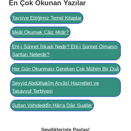
En Çok Okunan Yazılar
Tavsiye Ettiğimiz Temel Kitaplar
Meâl Okumak Câiz Midir?
Ehl-i Sünnet İtikadı Nedir? Ehl-i Sünnet Olmanın
Şartları Nelerdir?
Her Gün Okunması Gereken Çok Mühim Bir Duâ
Seyyid Abdülhakîm Arvâsî Hazretleri ve
Tasavvuf Terbiyesi
Sultan Vahideddîn Hân'a Dâir Sualler
Sevdiklerinle Paylaş!