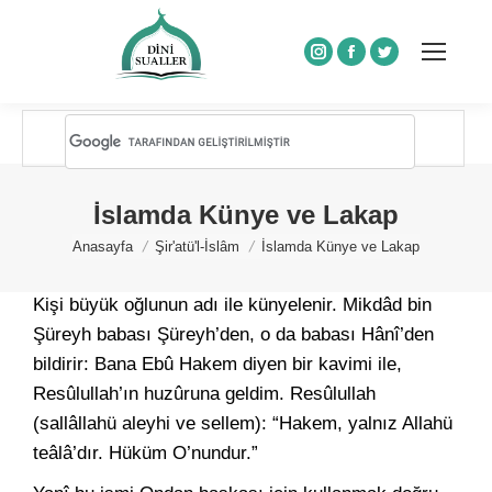
Instagram
Facebook
Twitter
İslamda Künye ve Lakap
You are here:
Anasayfa
Şir'atü'l-İslâm
İslamda Künye ve Lakap
Kişi büyük oğlunun adı ile künyelenir. Mikdâd bin
Şüreyh babası Şüreyh’den, o da babası Hânî’den
bildirir: Bana Ebû Hakem diyen bir kavimi ile,
Resûlullah’ın huzûruna geldim. Resûlullah
(sallâllahü aleyhi ve sellem): “Hakem, yalnız Allahü
teâlâ’dır. Hüküm O’nundur.”