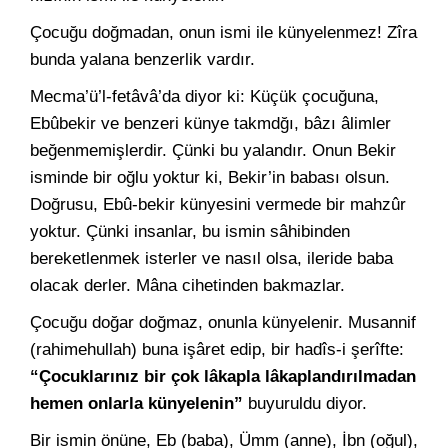
Çocuğu doğmadan, onun ismi ile künyelenmez! Zîra
bunda yalana benzerlik vardır.
Mecma’ü’l-fetâvâ’da diyor ki: Küçük çocuğuna,
Ebûbekir ve benzeri künye takmdğı, bâzı âlimler
beğenmemişlerdir. Çünki bu yalandır. Onun Bekir
isminde bir oğlu yoktur ki, Bekir’in babası olsun.
Doğrusu, Ebû-bekir künyesini vermede bir mahzûr
yoktur. Çünki insanlar, bu ismin sâhibinden
bereketlenmek isterler ve nasıl olsa, ileride baba
olacak derler. Mâna cihetinden bakmazlar.
Çocuğu doğar doğmaz, onunla künyelenir. Musannif
(rahimehullah) buna işâret edip, bir hadîs-i şerîfte:
“Çocuklarınız bir çok lâkapla lâkaplandırılmadan
hemen onlarla künyelenin”
buyuruldu diyor.
Bir ismin önüne, Eb (baba), Ümm (anne), İbn (oğul),