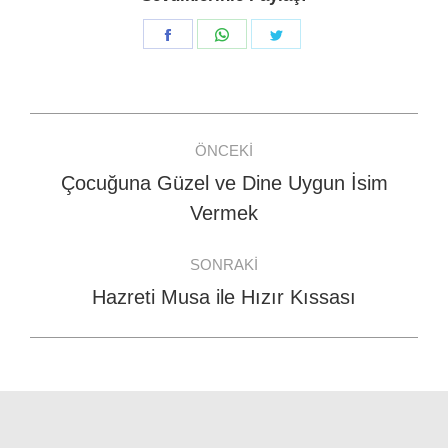
Share
Share
Share
on
on
on
Facebook
WhatsApp
Twitter
Post
ÖNCEKI
navigation
Çocuğuna Güzel ve Dine Uygun İsim
Previous
Vermek
post:
SONRAKI
Hazreti Musa ile Hızır Kıssası
Next
post: