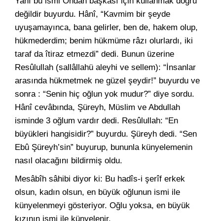
Yanî bu ismi Ondan başkası için kullanmak doğru
değildir buyurdu. Hânî, “Kavmim bir şeyde
uyuşamayınca, bana gelirler, ben de, hakem olup,
hükmederdim; benim hükmüme râzı olurlardı, iki
taraf da îtiraz etmezdi” dedi. Bunun üzerine
Resûlullah (sallâllahü aleyhi ve sellem): “İnsanlar
arasında hükmetmek ne güzel şeydir!” buyurdu ve
sonra : “Senin hiç oğlun yok mudur?” diye sordu.
Hânî cevâbında, Şüreyh, Müslim ve Abdullah
isminde 3 oğlum vardır dedi. Resûlullah: “En
büyükleri hangisidir?” buyurdu. Şüreyh dedi. “Sen
Ebû Şüreyh’sin” buyurup, bununla künyelemenin
nasıl olacağını bildirmiş oldu.
Mesâbîh sâhibi diyor ki: Bu hadîs-i şerîf erkek
olsun, kadın olsun, en büyük oğlunun ismi ile
künyelenmeyi gösteriyor. Oğlu yoksa, en büyük
kızının ismi ile künyelenir.