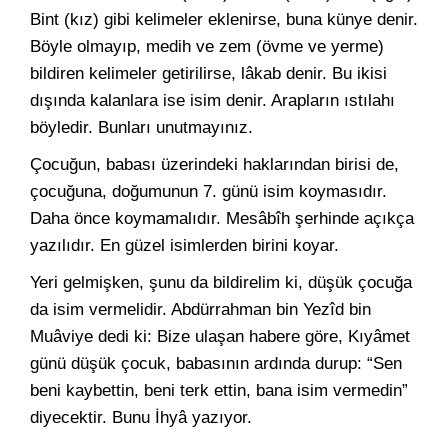
Bint (kız) gibi kelimeler eklenirse, buna künye denir.
Böyle olmayıp, medih ve zem (övme ve yerme)
bildiren kelimeler getirilirse, lâkab denir. Bu ikisi
dışında kalanlara ise isim denir. Arapların ıstılahı
böyledir. Bunları unutmayınız.
Çocuğun, babası üzerindeki haklarından birisi de,
çocuğuna, doğumunun 7. günü isim koymasıdır.
Daha önce koymamalıdır. Mesâbîh şerhinde açıkça
yazılıdır. En güzel isimlerden birini koyar.
Yeri gelmişken, şunu da bildirelim ki, düşük çocuğa
da isim vermelidir. Abdürrahman bin Yezîd bin
Muâviye dedi ki: Bize ulaşan habere göre, Kıyâmet
günü düşük çocuk, babasının ardında durup: “Sen
beni kaybettin, beni terk ettin, bana isim vermedin”
diyecektir. Bunu İhyâ yazıyor.