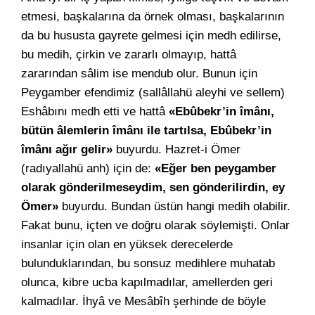
etmesi, başkalarına da örnek olması, başkalarının
da bu hususta gayrete gelmesi için medh edilirse,
bu medih, çirkin ve zararlı olmayıp, hattâ
zararından sâlim ise mendub olur. Bunun için
Peygamber efendimiz (sallâllahü aleyhi ve sellem)
Eshâbını medh etti ve hattâ
«Ebûbekr’in îmânı,
bütün âlemlerin îmânı ile tartılsa, Ebûbekr’in
îmânı ağır gelir»
buyurdu. Hazret-i Ömer
(radıyallahü anh) için de:
«Eğer ben peygamber
olarak gönderilmeseydim, sen gönderilirdin, ey
Ömer»
buyurdu. Bundan üstün hangi medih olabilir.
Fakat bunu, içten ve doğru olarak söylemişti. Onlar
insanlar için olan en yüksek derecelerde
bulunduklarından, bu sonsuz medihlere muhatab
olunca, kibre ucba kapılmadılar, amellerden geri
kalmadılar. İhyâ ve Mesâbîh şerhinde de böyle