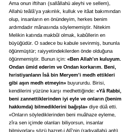
Ama onun iftiharı (sallâllahü aleyhi ve sellem),
Allahü teâlâ’ya yakınlık, kulluk ve itâat bakımından
olup, insanların en önündeyim, herkes benim
ardımdadır mânasında söylememiştir. Nitekim
Melikin katında makbûl olmak, kabûllerin en
büyüğüdür. O sadece bu kabule sevinmiş, bununla
öğünmüştür; raiyyetindekilerden önde olduğuna
öğünmemiştir. Bunun için:
«Ben Allah’ın kuluyum.
Ondan ümid ederim ve Ondan korkarım. Beni,
hıristiyanlann İsâ bin Meryem’i medh ettikleri
gibi aşın medh etmeyin»
buyururdu. Birisi,
kendilerini yüzüne karşı medhettiğinde:
«Yâ Rabbi,
beni zannettiklerinden iyi eyle ve onların (benim
hakkımda) bilmediklerini bağışla»
diye düâ etti.
«Onların söylediklerinden beni muâhaze eyleme,
zîra sen içimde olanları biliyorsun, insanlar
bilmiyorlar» sözü hazret-i Alî’nin (radıyallahü anh)