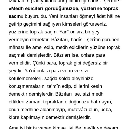
Mikdâd’ın (radıyallahü anh) bildirdiği hadîs-i şerîfde:
«Medh edicileri gördüğünüzde, yüzlerine toprak
sacın»
buyuruldu. Yanî insanları öğmeyi âdet hâline
getirip geçimini sağlıyan kimseleri görürseniz,
yüzlerine toprak saçın. Yanî onlara bir şey
vermeyin demektir. Bâzıları, hadîs-i şerîfin görünen
mânası ile amel edip, medh edicilerin yüzüne toprak
saçmalı demişlerdir. Bâzıları ise, onlara para
vermelidir. Çünki para, toprak gibi değersiz bir
şeydir. Ya’nî onlara para verin ve sizi
kötülememeleri, sağda solda aleyhinize
konuşmamalarını te’mîn edip, dillerini kesin
demektir demişlerdir. Bâzıları ise, sizi medh
ettikleri zaman, topraktan olduğunuzu hatırlayın,
onun medhine aldanmayıp, mütevâzi olun, ucba,
kibre kapılmayın demektir demişlerdir.
Ama iyi bir iş yapan kimse, iyiliğe teşvîk ve devam