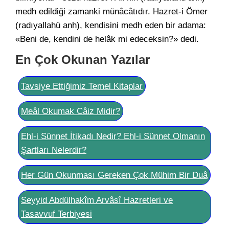
medh edildiği zamanki münâcâtıdır. Hazret-i Ömer
(radıyallahü anh), kendisini medh eden bir adama:
«Beni de, kendini de helâk mi edeceksin?» dedi.
En Çok Okunan Yazılar
Tavsiye Ettiğimiz Temel Kitaplar
Meâl Okumak Câiz Midir?
Ehl-i Sünnet İtikadı Nedir? Ehl-i Sünnet Olmanın
Şartları Nelerdir?
Her Gün Okunması Gereken Çok Mühim Bir Duâ
Seyyid Abdülhakîm Arvâsî Hazretleri ve
Tasavvuf Terbiyesi