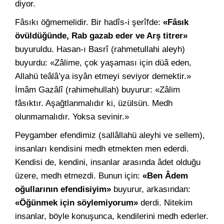
diyor.
Fâsıkı öğmemelidir. Bir hadîs-i şerîfde:
«Fâsık
övüldüğünde, Rab gazab eder ve Arş titrer»
buyuruldu. Hasan-ı Basrî (rahmetullahi aleyh)
buyurdu: «Zâlime, çok yaşaması için düâ eden,
Allahü teâlâ’ya isyân etmeyi seviyor demektir.»
İmâm Gazâlî (rahimehullah) buyurur: «Zâlim
fâsıktır. Aşağtlanmalıdır ki, üzülsün. Medh
olunmamalıdır. Yoksa sevinir.»
Peygamber efendimiz (sallâllahü aleyhi ve sellem),
insanları kendisini medh etmekten men ederdi.
Kendisi de, kendini, insanlar arasında âdet olduğu
üzere, medh etmezdi. Bunun için:
«Ben Âdem
oğullarının efendisiyim»
buyurur, arkasından:
«Öğünmek için söylemiyorum»
derdi. Nitekim
insanlar, böyle konuşunca, kendilerini medh ederler.