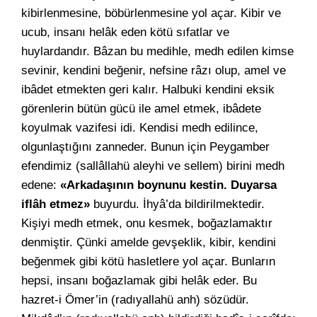
kibirlenmesine, böbürlenmesine yol açar. Kibir ve
ucub, insanı helâk eden kötü sıfatlar ve
huylardandır. Bâzan bu medihle, medh edilen kimse
sevinir, kendini beğenir, nefsine râzı olup, amel ve
ibâdet etmekten geri kalır. Halbuki kendini eksik
görenlerin bütün gücü ile amel etmek, ibâdete
koyulmak vazifesi idi. Kendisi medh edilince,
olgunlaştığını zanneder. Bunun için Peygamber
efendimiz (sallâllahü aleyhi ve sellem) birini medh
edene:
«Arkadaşının boynunu kestin. Duyarsa
iflâh etmez»
buyurdu. İhyâ’da bildirilmektedir.
Kişiyi medh etmek, onu kesmek, boğazlamaktır
denmiştir. Çünki amelde gevşeklik, kibir, kendini
beğenmek gibi kötü hasletlere yol açar. Bunların
hepsi, insanı boğazlamak gibi helâk eder. Bu
hazret-i Ömer’in (radıyallahü anh) sözüdür.