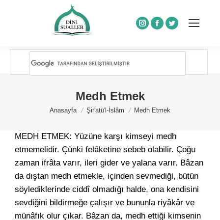
Instagram
Facebook
Twitter
Medh Etmek
You are here:
Anasayfa
Şir'atü'l-İslâm
Medh Etmek
MEDH ETMEK: Yüzüne karşı kimseyi medh
etmemelidir. Çünki felâketine sebeb olabilir. Çoğu
zaman ifrâta varır, ileri gider ve yalana varır. Bâzan
da dıştan medh etmekle, içinden sevmediği, bütün
söylediklerinde ciddî olmadığı halde, ona kendisini
sevdiğini bildirmeğe çalışır ve bununla riyâkâr ve
münâfık olur çıkar. Bâzan da, medh ettiği kimsenin