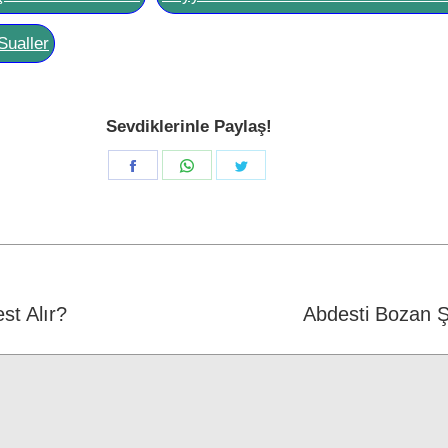
Sualler
Sevdiklerinle Paylaş!
Share
Share
Share
on
on
on
Facebook
WhatsApp
Twitter
st Alır?
Next
Abdesti Bozan Ş
post: