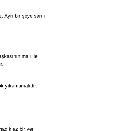
Ayrı bir şeye sarılı
aşkasının malı ile
r.
ok yıkamamalıdır.
adık az bir yer