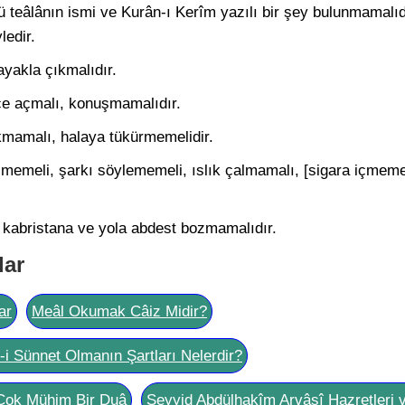
hü teâlânın ismi ve Kurân-ı Kerîm yazılı bir şey bulunmamalıd
ledir.
ayakla çıkmalıdır.
nce açmalı, konuşmamalıdır.
kmamalı, halaya tükürmemelidir.
memeli, şarkı söylememeli, ıslık çalmamalı, [sigara içmemel
, kabristana ve yola abdest bozmamalıdır.
lar
ar
Meâl Okumak Câiz Midir?
l-i Sünnet Olmanın Şartları Nelerdir?
Çok Mühim Bir Duâ
Seyyid Abdülhakîm Arvâsî Hazretleri 