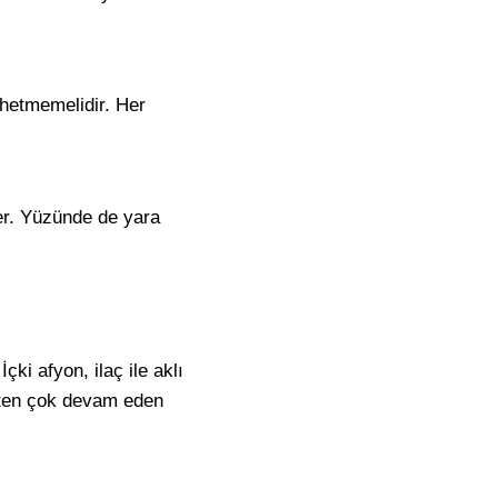
shetmemelidir. Her
er. Yüzünde de yara
ki afyon, ilaç ile aklı
tten çok devam eden