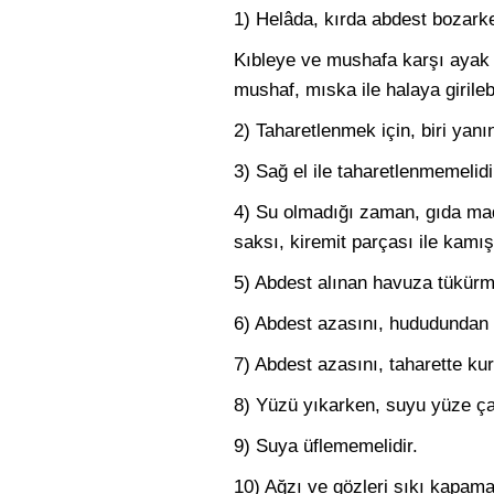
1) Helâda, kırda abdest bozarke
Kıbleye ve mushafa karşı ayak 
mushaf, mıska ile halaya girilebi
2) Taharetlenmek için, biri yan
3) Sağ el ile taharetlenmemelidi
4) Su olmadığı zaman, gıda madd
saksı, kiremit parçası ile kamış
5) Abdest alınan havuza tükür
6) Abdest azasını, hududundan 
7) Abdest azasını, taharette kur
8) Yüzü yıkarken, suyu yüze ça
9) Suya üflememelidir.
10) Ağzı ve gözleri sıkı kapam