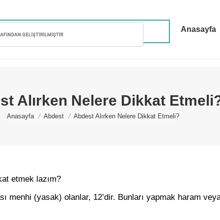
Anasayfa
t Alırken Nelere Dikkat Etmeli
You are here:
Anasayfa
Abdest
Abdest Alırken Nelere Dikkat Etmeli?
kat etmek lazım?
sı menhi (yasak) olanlar, 12’dir. Bunları yapmak haram vey