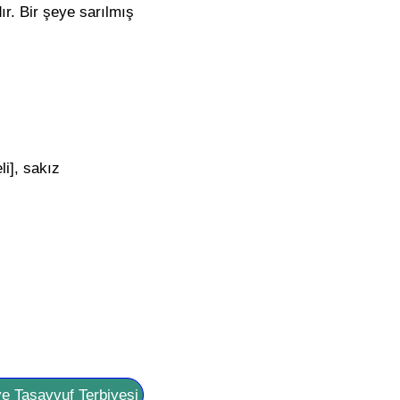
ır. Bir şeye sarılmış
i], sakız
ve Tasavvuf Terbiyesi