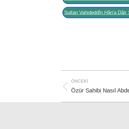
Sultan Vahideddîn Hân'a Dâir 
Post
ÖNCEKI
navigation
Previous
Özür Sahibi Nasıl Abde
post: