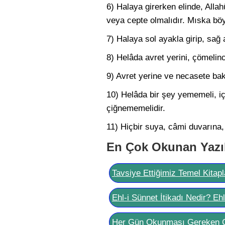
6) Halaya girerken elinde, Alla
veya cepte olmalıdır. Mıska böy
7) Halaya sol ayakla girip, sağ 
8) Helâda avret yerini, çömeli
9) Avret yerine ve necasete ba
10) Helâda bir şey yememeli, iç
çiğnememelidir.
11) Hiçbir suya, câmi duvarına
En Çok Okunan Yazı
Tavsiye Ettiğimiz Temel Kitapl
Ehl-i Sünnet İtikadı Nedir? Eh
Her Gün Okunması Gereken 