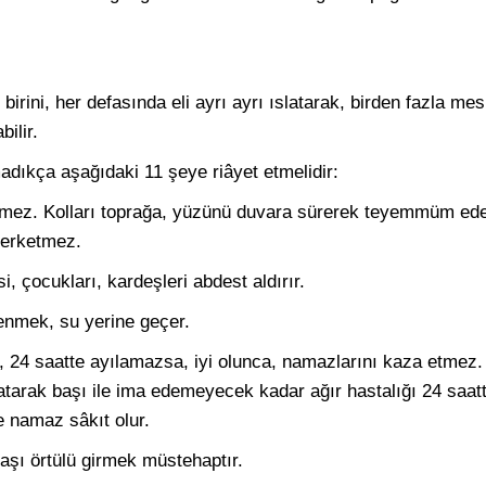
irini, her defasında eli ayrı ayrı ıslatarak, birden fazla me
ilir.
adıkça aşağıdaki 11 şeye riâyet etmelidir:
lenemez. Kolları toprağa, yüzünü duvara sürerek teyemmüm ed
terketmez.
i, çocukları, kardeşleri abdest aldırır.
lenmek, su yerine geçer.
 24 saatte ayılamazsa, iyi olunca, namazlarını kaza etmez. İç
atarak başı ile ima edemeyecek kadar ağır hastalığı 24 saa
e namaz sâkıt olur.
başı örtülü girmek müstehaptır.