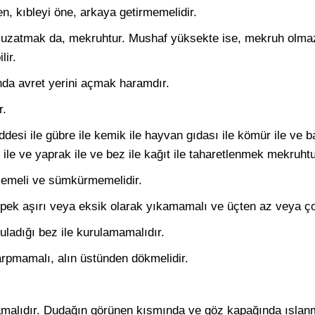
n, kıbleyi öne, arkaya getirmemelidir.
uzatmak da, mekruhtur. Mushaf yüksekte ise, mekruh olmaz. 
lir.
ında avret yerini açmak haramdır.
r.
esi ile gübre ile kemik ile hayvan gıdası ile kömür ile ve b
 ile ve yaprak ile ve bez ile kağıt ile taharetlenmek mekruhtu
memeli ve sümkürmemelidir.
pek aşırı veya eksik olarak yıkamamalı ve üçten az veya ç
uladığı bez ile kurulamamalıdır.
rpmamalı, alın üstünden dökmelidir.
amalıdır. Dudağın görünen kısmında ve göz kapağında ıslanm