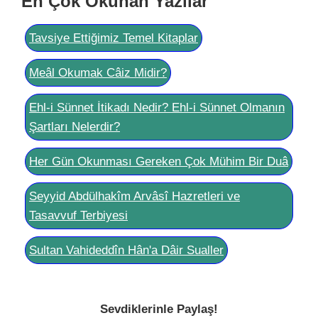
En Çok Okunan Yazılar
Tavsiye Ettiğimiz Temel Kitaplar
Meâl Okumak Câiz Midir?
Ehl-i Sünnet İtikadı Nedir? Ehl-i Sünnet Olmanın
Şartları Nelerdir?
Her Gün Okunması Gereken Çok Mühim Bir Duâ
Seyyid Abdülhakîm Arvâsî Hazretleri ve
Tasavvuf Terbiyesi
Sultan Vahideddîn Hân'a Dâir Sualler
Sevdiklerinle Paylaş!