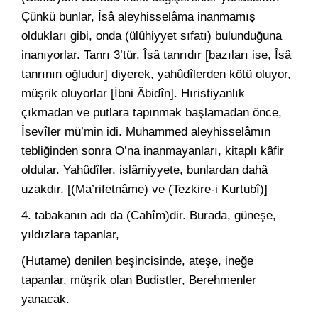
Çünkü bunlar, Îsâ aleyhisselâma inanmamış
oldukları gibi, onda (ülûhiyyet sıfatı) bulunduğuna
inanıyorlar. Tanrı 3’tür. Îsâ tanrıdır [bazıları ise, Îsâ
tanrının oğludur] diyerek, yahûdîlerden kötü oluyor,
müşrik oluyorlar [İbni Âbidîn]. Hıristiyanlık
çıkmadan ve putlara tapınmak başlamadan önce,
Îsevîler mü’min idi. Muhammed aleyhisselâmın
tebliğinden sonra O’na inanmayanları, kitaplı kâfir
oldular. Yahûdîler, islâmiyyete, bunlardan dahâ
uzakdır. [(Ma’rifetnâme) ve (Tezkire-i Kurtubî)]
4. tabakanın adı da (Cahîm)dir. Burada, güneşe,
yıldızlara tapanlar,
(Hutame) denilen beşincisinde, ateşe, ineğe
tapanlar, müşrik olan Budistler, Berehmenler
yanacak.