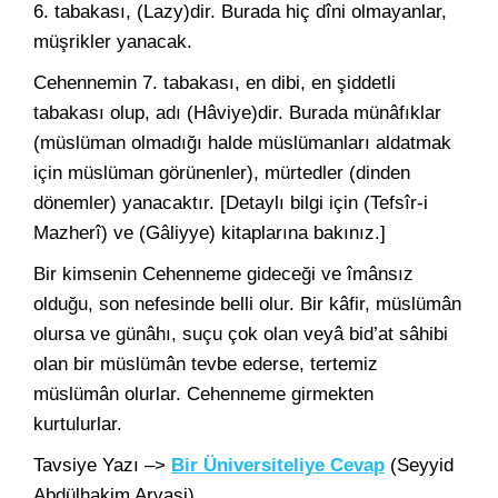
6. tabakası, (Lazy)dir. Burada hiç dîni olmayanlar,
müşrikler yanacak.
Cehennemin 7. tabakası, en dibi, en şiddetli
tabakası olup, adı (Hâviye)dir. Burada münâfıklar
(müslüman olmadığı halde müslümanları aldatmak
için müslüman görünenler), mürtedler (dinden
dönemler) yanacaktır. [Detaylı bilgi için (Tefsîr-i
Mazherî) ve (Gâliyye) kitaplarına bakınız.]
Bir kimsenin Cehenneme gideceği ve îmânsız
olduğu, son nefesinde belli olur. Bir kâfir, müslümân
olursa ve günâhı, suçu çok olan veyâ bid’at sâhibi
olan bir müslümân tevbe ederse, tertemiz
müslümân olurlar. Cehenneme girmekten
kurtulurlar.
Tavsiye Yazı –>
Bir Üniversiteliye Cevap
(Seyyid
Abdülhakim Arvasi)