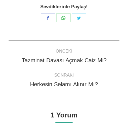
Sevdiklerinle Paylaş!
Share
Share
Share
on
on
on
Facebook
WhatsApp
Twitter
Post
ÖNCEKI
navigation
Tazminat Davası Açmak Caiz Mi?
Previous
post:
SONRAKI
Herkesin Selamı Alınır Mı?
Next
post:
1 Yorum