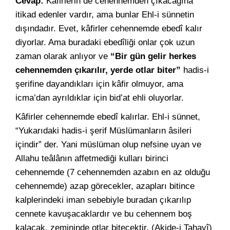
Cevap:
Kâfirlerin de cehennemden çıkacağına
itikad edenler vardır, ama bunlar Ehl-i sünnetin
dışındadır. Evet, kâfirler cehennemde ebedî kalır
diyorlar. Ama buradaki ebedîliği onlar çok uzun
zaman olarak anlıyor ve
“Bir gün gelir herkes
cehennemden çıkarılır, yerde otlar biter”
hadis-i
şerifine dayandıkları için kâfir olmuyor, ama
icma’dan ayrıldıklar için bid’at ehli oluyorlar.
Kâfirler cehennemde ebedî kalırlar. Ehl-i sünnet,
“Yukarıdaki hadis-i şerif Müslümanların âsileri
içindir” der. Yani müslüman olup nefsine uyan ve
Allahu teâlânın affetmediği kulları birinci
cehennemde (7 cehennemden azabın en az olduğu
cehennemde) azap görecekler, azapları bitince
kalplerindeki iman sebebiyle buradan çıkarılıp
cennete kavuşacaklardır ve bu cehennem boş
kalacak, zemininde otlar bitecektir. (Akide-i Tahavî)