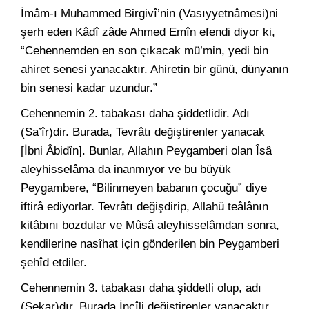
İmâm-ı Muhammed Birgivî’nin (Vasıyyetnâmesi)ni
şerh eden Kâdî zâde Ahmed Emîn efendi diyor ki,
“Cehennemden en son çıkacak mü’min, yedi bin
ahiret senesi yanacaktır. Ahiretin bir günü, dünyanın
bin senesi kadar uzundur.”
Cehennemin 2. tabakası daha şiddetlidir. Adı
(Sa’îr)dir. Burada, Tevrâtı değiştirenler yanacak
[İbni Âbidîn]. Bunlar, Allahın Peygamberi olan Îsâ
aleyhisselâma da inanmıyor ve bu büyük
Peygambere, “Bilinmeyen babanın çocuğu” diye
iftirâ ediyorlar. Tevrâtı değişdirip, Allahü teâlânın
kitâbını bozdular ve Mûsâ aleyhisselâmdan sonra,
kendilerine nasîhat için gönderilen bin Peygamberi
şehîd etdiler.
Cehennemin 3. tabakası daha şiddetli olup, adı
(Sekar)dır. Burada İncîli değiştirenler yanacaktır.