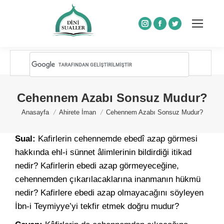
Instagram
Facebook
Twitter
Cehennem Azabı Sonsuz Mudur?
You are here:
Anasayfa
Ahirete İman
Cehennem Azabı Sonsuz Mudur?
Sual:
Kafirlerin cehennemde ebedî azap görmesi
hakkında ehl-i sünnet âlimlerinin bildirdiği itikad
nedir? Kafirlerin ebedi azap görmeyeceğine,
cehennemden çıkarılacaklarına inanmanın hükmü
nedir? Kafirlere ebedi azap olmayacağını söyleyen
İbn-i Teymiyye’yi tekfir etmek doğru mudur?