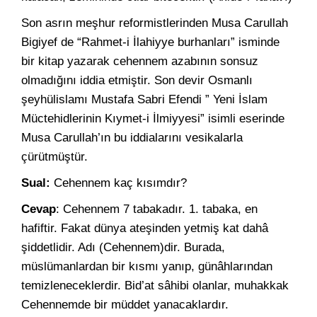
Son asrın meşhur reformistlerinden Musa Carullah
Bigiyef de “Rahmet-i İlahiyye burhanları” isminde
bir kitap yazarak cehennem azabının sonsuz
olmadığını iddia etmiştir. Son devir Osmanlı
şeyhülislamı Mustafa Sabri Efendi ” Yeni İslam
Müctehidlerinin Kıymet-i İlmiyyesi” isimli eserinde
Musa Carullah’ın bu iddialarını vesikalarla
çürütmüştür.
Sual:
Cehennem kaç kısımdır?
Cevap
: Cehennem 7 tabakadır. 1. tabaka, en
hafiftir. Fakat dünya ateşinden yetmiş kat dahâ
şiddetlidir. Adı (Cehennem)dir. Burada,
müslümanlardan bir kısmı yanıp, günâhlarından
temizleneceklerdir. Bid’at sâhibi olanlar, muhakkak
Cehennemde bir müddet yanacaklardır.