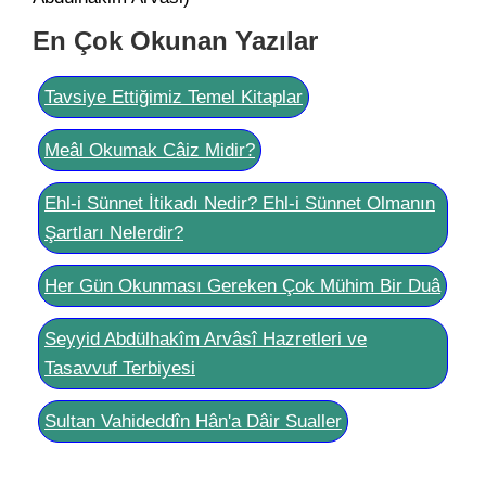
En Çok Okunan Yazılar
Tavsiye Ettiğimiz Temel Kitaplar
Meâl Okumak Câiz Midir?
Ehl-i Sünnet İtikadı Nedir? Ehl-i Sünnet Olmanın
Şartları Nelerdir?
Her Gün Okunması Gereken Çok Mühim Bir Duâ
Seyyid Abdülhakîm Arvâsî Hazretleri ve
Tasavvuf Terbiyesi
Sultan Vahideddîn Hân'a Dâir Sualler