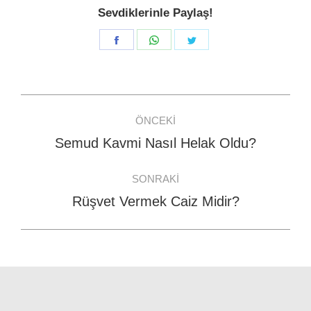
Sevdiklerinle Paylaş!
Share
Share
Share
on
on
on
Facebook
WhatsApp
Twitter
Post
ÖNCEKI
navigation
Semud Kavmi Nasıl Helak Oldu?
Previous
post:
SONRAKI
Rüşvet Vermek Caiz Midir?
Next
post: