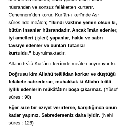
hüsrandan ve sonsuz felâketten kurtarır.
Cehennem’den korur. Kur’ân-ı kerîmde Asr
sûresinde meâlen;
“İkindi vaktine yemin olsun ki,
bütün insanlar hüsrandadır. Ancak îmân edenler,
iyi amelleri
(işleri)
yapanlar, hakkı ve sabrı
tavsiye edenler ve bunları tutanlar
kurtuldu.”
buyrulmaktadır.
Allahü teâlâ Kur’ân-ı kerîmde meâlen buyuruyor ki:
Doğrusu kim Allahü teâlâdan korkar ve düştüğü
felâkete sabrederse, muhakkak ki Allahü teâlâ,
iyilik edenlerin mükâfâtını boşa çıkarmaz.
(Yûsuf
sûresi: 90)
Eğer size bir eziyet verirlerse, karşılığında onun
kadar yapınız. Sabrederseniz daha iyidir.
(Nahl
sûresi: 126)