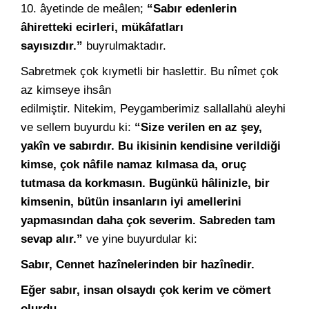
10. âyetinde de meâlen;
“Sabır edenlerin
âhiretteki ecirleri, mükâfatları
sayısızdır.”
buyrulmaktadır.
Sabretmek çok kıymetli bir haslettir. Bu nîmet çok
az kimseye ihsân
edilmiştir.
Nitekim,
Peygamberimiz sallallahü aleyhi
ve sellem buyurdu ki:
“Size verilen en az şey,
yakîn ve sabırdır. Bu ikisinin kendisine verildiği
kimse, çok nâfile namaz kılmasa da, oruç
tutmasa da korkmasın. Bugünkü hâlinizle, bir
kimsenin, bütün insanların iyi amellerini
yapmasından daha çok severim. Sabreden tam
sevap alır.”
ve yine buyurdular ki:
Sabır, Cennet hazînelerinden bir hazînedir.
Eğer sabır, insan olsaydı çok kerim ve cömert
olurdu.