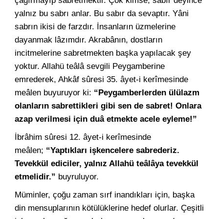
çağırmayıp sabretmektir. Çok kimse, sabır deyince
yalnız bu sabrı anlar. Bu sabır da sevaptır. Yâni
sabrın ikisi de farzdır. İnsanların üzmelerine
dayanmak lâzımdır. Akrabânın, dostların
incitmelerine sabretmekten başka yapılacak şey
yoktur. Allahü teâlâ sevgili Peygamberine
emrederek, Ahkâf sûresi 35. âyet-i kerîmesinde
meâlen buyuruyor ki:
“Peygamberlerden ülülazm
olanların sabrettikleri gibi sen de sabret! Onlara
azap verilmesi için duâ etmekte acele eyleme!”
İbrâhim sûresi 12. âyet-i kerîmesinde
meâlen;
“Yaptıkları işkencelere sabrederiz.
Tevekkül ediciler, yalnız Allahü teâlâya tevekkül
etmelidir.”
buyruluyor.
Müminler, çoğu zaman sırf inandıkları için, başka
din mensuplarının kötülüklerine hedef olurlar. Çeşitli