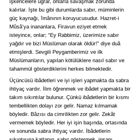
işkencelere uğrar, onlarla savaşmak zorunda
kalırlar. İşte bu gibi durumlarda sabır, müminlerin
güç kaynağı, îmânının koruyucusudur. Hazret-i
Mûsâ’ya inananlara, Firavun eziyet etmek
isteyince, onlar; “Ey Rabbimiz, üzerimize sabır
yağdır ve bizi Müslüman olarak öldür!” diye duâ
etmişlerdi. Sevgili Peygamberimiz ve ilk
Müslümanların, yapılan kötülüklere nasıl sabır ve
tahammül gösterdiklerini herkes bilmektedir.
Üçüncüsü ibâdetleri ve iyi işleri yapmakta da sabra
ihtiyaç vardır. İlim öğrenmek ve ibâdet yapmakta bir
takım sıkıntılar bulunur. Çünkü ibâdetlerin bir kısmı
tembellikten dolayı zor gelir. Namaz kılmamak
böyledir. Bâzısı da cimrilikten zor gelir. Zekât
vermemek böyledir. Her iyi işin başında, ortasında
ve sonunda sabra ihtiyaç vardır. İbâdetlerin
sıkıntısına katlanıp, sabır göstermek, insanı