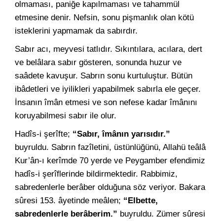
olmaması, paniğe kapılmaması ve tahammül
etmesine denir. Nefsin, sonu pişmanlık olan kötü
isteklerini yapmamak da sabırdır.
Sabır acı, meyvesi tatlıdır. Sıkıntılara, acılara, dert
ve belâlara sabır gösteren, sonunda huzur ve
saâdete kavuşur. Sabrın sonu kurtuluştur. Bütün
ibâdetleri ve iyilikleri yapabilmek sabırla ele geçer.
İnsanın îmân etmesi ve son nefese kadar îmânını
koruyabilmesi sabır ile olur.
Hadîs-i şerîfte;
“Sabır, îmânın yarısıdır.”
buyruldu. Sabrın fazîletini, üstünlüğünü, Allahü teâlâ
Kur’ân-ı kerîmde 70 yerde ve Peygamber efendimiz
hadîs-i şerîflerinde bildirmektedir. Rabbimiz,
sabredenlerle berâber olduğuna söz veriyor. Bakara
sûresi 153. âyetinde meâlen;
“Elbette,
sabredenlerle berâberim.”
buyruldu. Zümer sûresi