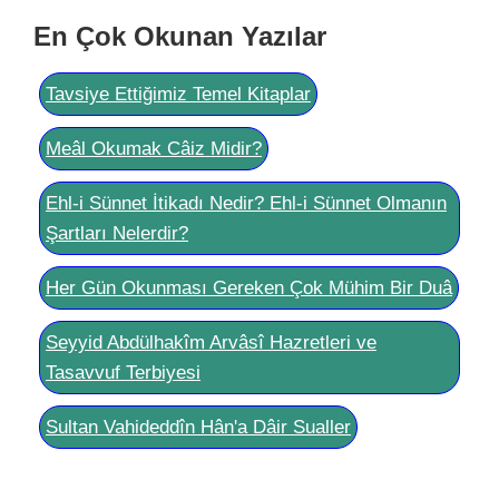
En Çok Okunan Yazılar
Tavsiye Ettiğimiz Temel Kitaplar
Meâl Okumak Câiz Midir?
Ehl-i Sünnet İtikadı Nedir? Ehl-i Sünnet Olmanın
Şartları Nelerdir?
Her Gün Okunması Gereken Çok Mühim Bir Duâ
Seyyid Abdülhakîm Arvâsî Hazretleri ve
Tasavvuf Terbiyesi
Sultan Vahideddîn Hân'a Dâir Sualler