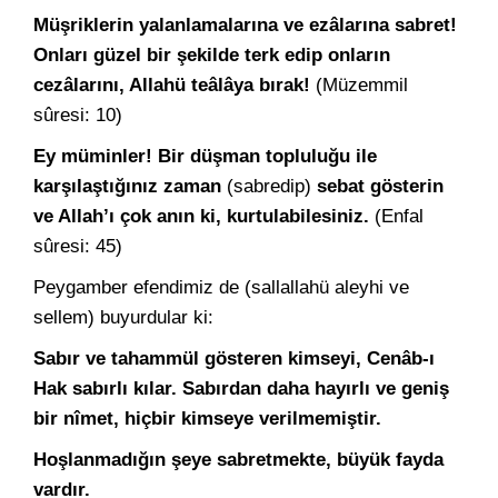
Müşriklerin yalanlamalarına ve ezâlarına sabret!
Onları güzel bir şekilde terk edip onların
cezâlarını, Allahü teâlâya bırak!
(Müzemmil
sûresi: 10)
Ey müminler! Bir düşman topluluğu ile
karşılaştığınız zaman
(sabredip)
sebat gösterin
ve Allah’ı çok anın ki, kurtulabilesiniz.
(Enfal
sûresi: 45)
Peygamber efendimiz de (sallallahü aleyhi ve
sellem) buyurdular ki:
Sabır ve tahammül gösteren kimseyi, Cenâb-ı
Hak sabırlı kılar. Sabırdan daha hayırlı ve geniş
bir nîmet, hiçbir kimseye verilmemiştir.
Hoşlanmadığın şeye sabretmekte, büyük fayda
vardır.