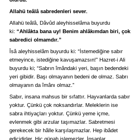
Allahü teâlâ sabredenleri sever.
Allahü teâlâ, Dâvûd aleyhisselâma buyurdu
ki:
“Ahlâkta bana uy! Benim ahlâkımdan biri, çok
sabredici olmamdır.”
Îsâ aleyhisselâm buyurdu ki: “İstemediğine sabır
etmeyince, istediğine kavuşamazsın!” Hazret-i Ali
buyurdu ki; “Sabrın îmândaki yeri, başın bedendeki
yeri gibidir. Başı olmayanın bedeni de olmaz. Sabrı
olmayanın da îmânı olmaz.”
Sabır, insana mahsus bir sıfattır. Hayvanlarda sabır
yoktur. Çünkü çok noksandırlar. Meleklerin ise
sabra ihtiyaçları yoktur. Çünkü yeme içme,
evlenmek gibi arzular taşımazlar. Sabretmesi
gerekecek bir hâlle karşılaşmazlar. Hep ibâdet
edicidirler. Hiç günah işlemezler. İnsanlar,