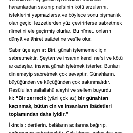
haramlardan sakınıp nefsinin kötü arzularını,
isteklerini yapmazlarsa ve böylece sonu pişmanlık
olan geçici lezzetlerden yüz çevirirlerse sabretmek
nîmetini ele geçirmiş olurlar. Bu nîmet, onların
dünyâ ve âhiret saâdetine vesîle olur.
Sabır üçe ayrılır: Biri, günah işlememek için
sabretmektir. Şeytan ve insanın kendi nefsi ve kötü
arkadaşlar, insana günah işletmek isterler. Bunları
dinlemeyip sabretmek çok sevaptır. Günahların,
büyüğünden ve küçüğünden çok sakınmalıdır.
Resûlullah sallallahü aleyhi ve sellem buyurdu
ki:
“Bir zerrecik
(yâni çok az)
bir günahtan
kaçınmak, bütün cin ve insanların ibâdetleri
toplamından daha iyidir.”
İkincisi; dertlerin, belâların acılarına bağırıp,