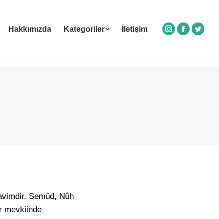
Hakkımızda
Kategoriler
İletişim
Instagram
Facebook
Twitte
kavimdir. Semûd, Nûh
cr mevkiinde