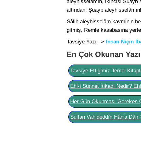
aleyhisselâmın, ikincisi Şuayb
altından; Şuayb aleyhisselâmınk
Sâlih aleyhisselâm kavminin hel
gitmiş, Remle kasabasına yerleşm
Tavsiye Yazı –>
İnsan Niçin İ
En Çok Okunan Yazı
Tavsiye Ettiğimiz Temel Kitapl
Ehl-i Sünnet İtikadı Nedir? Eh
Her Gün Okunması Gereken 
Sultan Vahideddîn Hân'a Dâir 