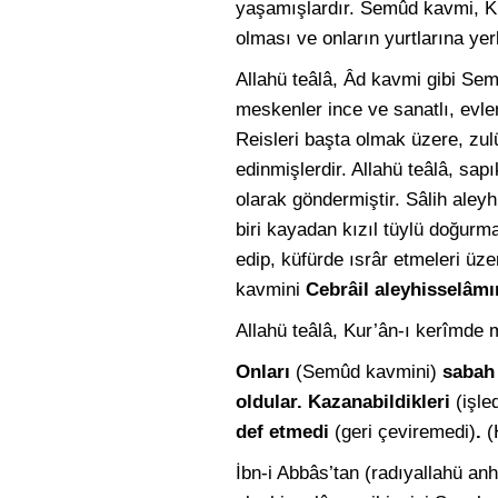
yaşamışlardır. Semûd kavmi, K
olması ve onların yurtlarına yer
Allahü teâlâ, Âd kavmi gibi Se
meskenler ince ve sanatlı, evler
Reisleri başta olmak üzere, zulü
edinmişlerdir. Allahü teâlâ, sa
olarak göndermiştir. Sâlih aley
biri kayadan kızıl tüylü doğurm
edip, küfürde ısrâr etmeleri üz
kavmini
Cebrâil aleyhisselâmı
Allahü teâlâ, Kur’ân-ı kerîmde m
Onları
(Semûd kavmini)
sabah 
oldular. Kazanabildikleri
(işled
def etmedi
(geri çeviremedi)
.
(
İbn-i Abbâs’tan (radıyallahü anh