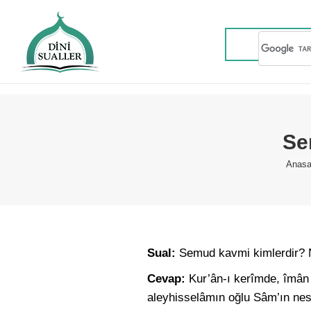
Se
You 
Anasa
Sual:
Semud kavmi kimlerdir? N
Cevap:
Kur’ân-ı kerîmde, îmân 
aleyhisselâmın oğlu Sâm’ın nes