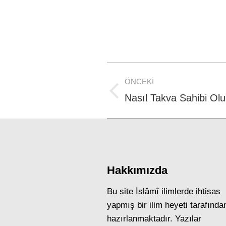
Post
ÖNCEKI
navigation
Previous
Nasıl Takva Sahibi Ol
post:
Hakkımızda
Bu site İslâmî ilimlerde ihtisas
yapmış bir ilim heyeti tarafında
hazırlanmaktadır. Yazılar