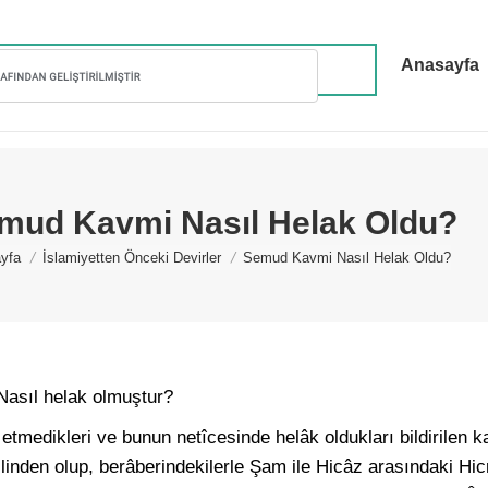
Anasayfa
mud Kavmi Nasıl Helak Oldu?
are here:
yfa
İslamiyetten Önceki Devirler
Semud Kavmi Nasıl Helak Oldu?
asıl helak olmuştur?
etmedikleri ve bunun netîcesinde helâk oldukları bildirilen 
linden olup, berâberindekilerle Şam ile Hicâz arasındaki Hi