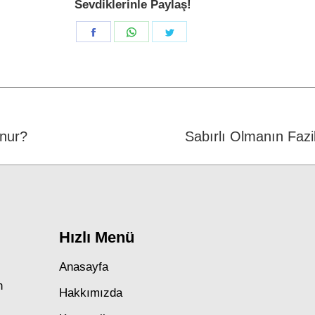
Sevdiklerinle Paylaş!
Share
Share
Share
on
on
on
Facebook
WhatsApp
Twitter
unur?
Next
Sabırlı Olmanın Fazil
post:
Hızlı Menü
Anasayfa
n
Hakkımızda