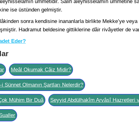
 aleyhisselâmın ümmetidir. Sâlih aleyhisselâmın ümmetine s
ine ise üstünden gelmiştir.
âkinden sonra kendisine inananlarla birlikte Mekke’ye veya
iştir. Hadramut beldesine gittiklerine dâir rivâyetler de var
badet Eder?
lar
ar
Meâl Okumak Câiz Midir?
l-i Sünnet Olmanın Şartları Nelerdir?
Çok Mühim Bir Duâ
Seyyid Abdülhakîm Arvâsî Hazretleri 
Sualler