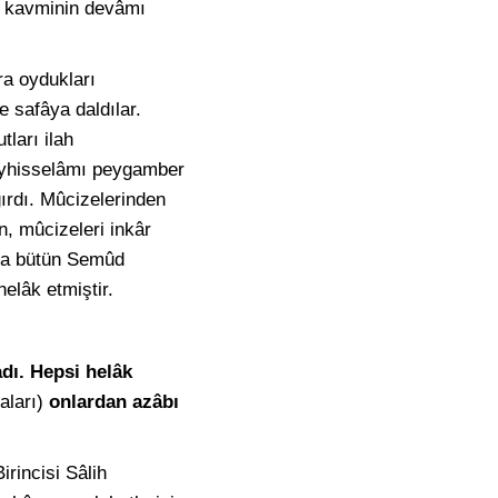
d kavminin devâmı
ra oydukları
e safâya daldılar.
tları ilah
leyhisselâmı peygamber
ırdı. Mûcizelerinden
n, mûcizeleri inkâr
nda bütün Semûd
helâk etmiştir.
adı. Hepsi helâk
aları)
onlardan azâbı
irincisi Sâlih