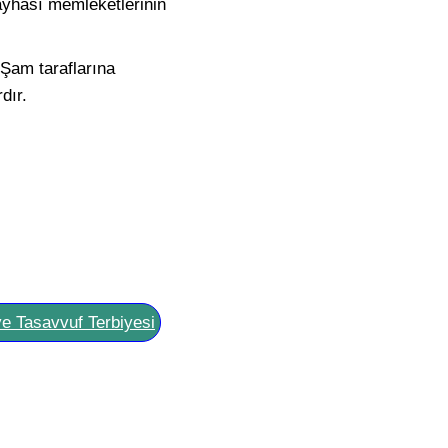
ayhâsı memleketlerinin
 Şam taraflarına
dır.
ve Tasavvuf Terbiyesi