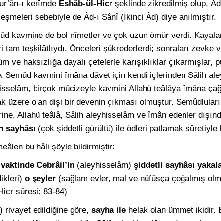
ur’ân-ı kerîmde
Eshâb-ül-Hicr
şeklinde zikredilmiş olup, Â
leşmeleri sebebiyle de Âd-ı Sânî (İkinci Âd) diye anılmıştır.
mûd kavmine de bol nîmetler ve çok uzun ömür verdi. Kayala
i tam teşkilâtlıydı. Önceleri şükrederlerdi; sonraları zevke v
m ve haksızlığa dayalı çetelerle karışıklıklar çıkarmışlar, pu
pık Semûd kavmini îmâna dâvet için kendi içlerinden Sâlih a
hisselâm, birçok mûcizeyle kavmini Allahü teâlâya îmâna çağ
ak üzere olan dişi bir devenin çıkması olmuştur. Semûdluları
erine, Allahü teâlâ, Sâlih aleyhisselâm ve îmân edenler dışı
n sayhâsı
(çok şiddetli gürültü) ile ödleri patlamak sûretiyle 
eâlen bu hâli şöyle bildirmiştir:
vaktinde Cebrâil’in
(aleyhisselâm)
şiddetli sayhâsı yakal
ikleri)
o şeyler
(sağlam evler, mal ve nüfûsça çoğalmış olm
Hicr sûresi: 83-84)
) rivayet edildiğine göre,
sayha ile
helak olan ümmet ikidir. B