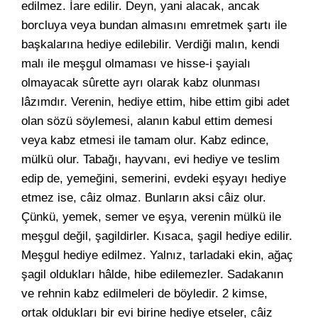
edilmez. İare edilir. Deyn, yani alacak, ancak
borcluya veya bundan almasını emretmek şartı ile
başkalarına hediye edilebilir. Verdiği malın, kendi
malı ile meşgul olmaması ve hisse-i şayialı
olmayacak sûrette ayrı olarak kabz olunması
lâzımdır. Verenin, hediye ettim, hibe ettim gibi adet
olan sözü söylemesi, alanın kabul ettim demesi
veya kabz etmesi ile tamam olur. Kabz edince,
mülkü olur. Tabağı, hayvanı, evi hediye ve teslim
edip de, yemeğini, semerini, evdeki eşyayı hediye
etmez ise, câiz olmaz. Bunların aksi câiz olur.
Çünkü, yemek, semer ve eşya, verenin mülkü ile
meşgul değil, şagildirler. Kısaca, şagil hediye edilir.
Meşgul hediye edilmez. Yalnız, tarladaki ekin, ağaç
şagil oldukları hâlde, hibe edilemezler. Sadakanın
ve rehnin kabz edilmeleri de böyledir. 2 kimse,
ortak oldukları bir evi birine hediye etseler, câiz