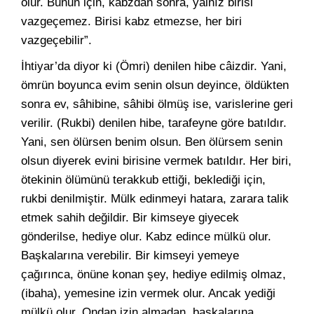
olur. Bunun için, kabzdan sonra, yalnız birisi
vazgeçemez. Birisi kabz etmezse, her biri
vazgeçebilir”.
İhtiyar’da diyor ki (Ömri) denilen hibe câizdir. Yani,
ömrün boyunca evim senin olsun deyince, öldükten
sonra ev, sâhibine, sâhibi ölmüş ise, varislerine geri
verilir. (Rukbi) denilen hibe, tarafeyne göre batıldır.
Yani, sen ölürsen benim olsun. Ben ölürsem senin
olsun diyerek evini birisine vermek batıldır. Her biri,
ötekinin ölümünü terakkub ettiği, beklediği için,
rukbi denilmiştir. Mülk edinmeyi hatara, zarara talik
etmek sahih değildir. Bir kimseye giyecek
gönderilse, hediye olur. Kabz edince mülkü olur.
Başkalarına verebilir. Bir kimseyi yemeye
çağırınca, önüne konan şey, hediye edilmiş olmaz,
(ibaha), yemesine izin vermek olur. Ancak yediği
mülkü olur. Ondan izin almadan, başkalarına