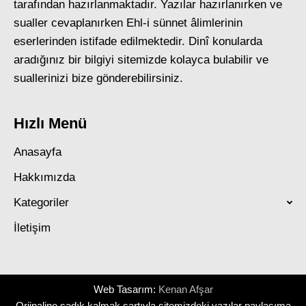
tarafından hazırlanmaktadır. Yazılar hazırlanırken ve
sualler cevaplanırken Ehl-i sünnet âlimlerinin
eserlerinden istifade edilmektedir. Dinî konularda
aradığınız bir bilgiyi sitemizde kolayca bulabilir ve
suallerinizi bize gönderebilirsiniz.
Hızlı Menü
Anasayfa
Hakkımızda
Kategoriler
İletişim
Web Tasarım:
Kenan Afşar
Orjinaline sadık kalmak şartıyla sitemizdeki yazılar paylaşıma