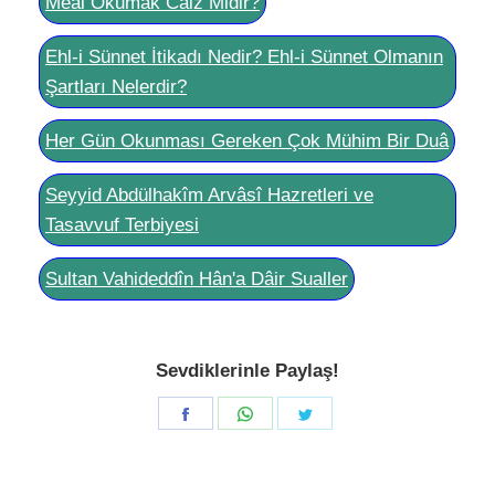
Meâl Okumak Câiz Midir?
Ehl-i Sünnet İtikadı Nedir? Ehl-i Sünnet Olmanın
Şartları Nelerdir?
Her Gün Okunması Gereken Çok Mühim Bir Duâ
Seyyid Abdülhakîm Arvâsî Hazretleri ve
Tasavvuf Terbiyesi
Sultan Vahideddîn Hân'a Dâir Sualler
Sevdiklerinle Paylaş!
Share
Share
Share
on
on
on
Facebook
WhatsApp
Twitter