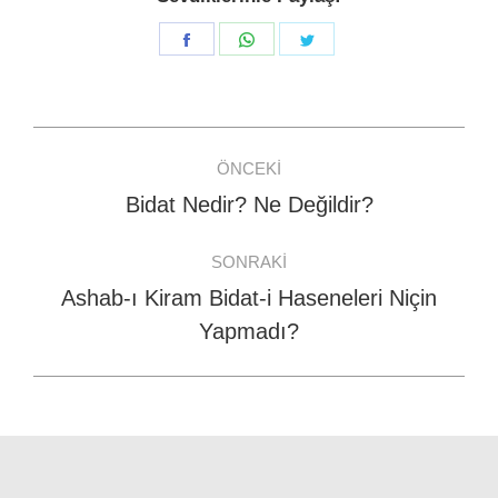
Share
Share
Share
on
on
on
Facebook
WhatsApp
Twitter
Post
ÖNCEKI
navigation
Bidat Nedir? Ne Değildir?
Previous
post:
SONRAKI
Ashab-ı Kiram Bidat-i Haseneleri Niçin
Next
Yapmadı?
post: