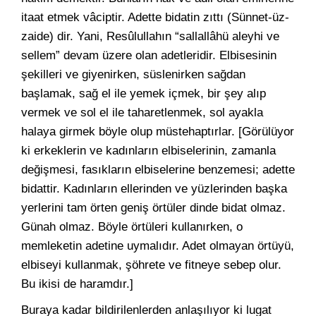
itaat etmek vâciptir. Adette bidatin zıttı (Sünnet-üz-
zaide) dir. Yani, Resûlullahın “sallallâhü aleyhi ve
sellem” devam üzere olan adetleridir. Elbisesinin
şekilleri ve giyenirken, süslenirken sağdan
başlamak, sağ el ile yemek içmek, bir şey alıp
vermek ve sol el ile taharetlenmek, sol ayakla
halaya girmek böyle olup müstehaptırlar. [Görülüyor
ki erkeklerin ve kadınların elbiselerinin, zamanla
değişmesi, fasıkların elbiselerine benzemesi; adette
bidattir. Kadınların ellerinden ve yüzlerinden başka
yerlerini tam örten geniş örtüler dinde bidat olmaz.
Günah olmaz. Böyle örtüleri kullanırken, o
memleketin adetine uymalıdır. Adet olmayan örtüyü,
elbiseyi kullanmak, şöhrete ve fitneye sebep olur.
Bu ikisi de haramdır.]
Buraya kadar bildirilenlerden anlaşılıyor ki lugat