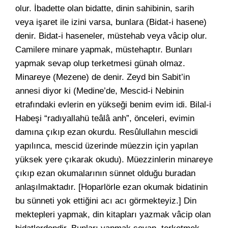
olur. İbadette olan bidatte, dinin sahibinin, sarih
veya işaret ile izini varsa, bunlara (Bidat-i hasene)
denir. Bidat-i haseneler, müstehab veya vâcip olur.
Camilere minare yapmak, müstehaptır. Bunları
yapmak sevap olup terketmesi günah olmaz.
Minareye (Mezene) de denir. Zeyd bin Sabit’in
annesi diyor ki (Medine’de, Mescid-i Nebinin
etrafındaki evlerin en yükseği benim evim idi. Bilal-i
Habeşi “radıyallahü teâlâ anh”, önceleri, evimin
damına çıkıp ezan okurdu. Resûlullahın mescidi
yapılınca, mescid üzerinde müezzin için yapılan
yüksek yere çıkarak okudu). Müezzinlerin minareye
çıkıp ezan okumalarının sünnet olduğu buradan
anlaşılmaktadır. [Hoparlörle ezan okumak bidatinin
bu sünneti yok ettiğini acı acı görmekteyiz.] Din
mektepleri yapmak, din kitapları yazmak vâcip olan