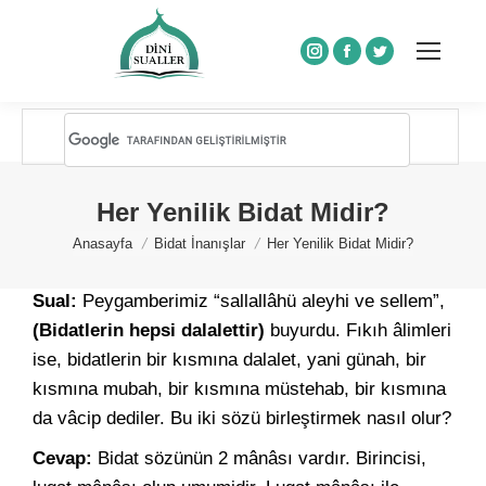
Instagram
Facebook
Twitter
Her Yenilik Bidat Midir?
You are here:
Anasayfa
Bidat İnanışlar
Her Yenilik Bidat Midir?
Sual:
Peygamberimiz “sallallâhü aleyhi ve sellem”,
(Bidatlerin hepsi dalalettir)
buyurdu. Fıkıh âlimleri
ise, bidatlerin bir kısmına dalalet, yani günah, bir
kısmına mubah, bir kısmına müstehab, bir kısmına
da vâcip dediler. Bu iki sözü birleştirmek nasıl olur?
Cevap:
Bidat sözünün 2 mânâsı vardır. Birincisi,