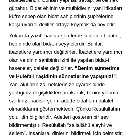
bidatlerdendir. Bunları yapmak sevap, terketmek
günahtır. Bidat ehlinin ve mülhidlerin, yani itikatları
küfre sebep olan bidat sahiplerinin şüphelerine
karşı uyarıcı deliller ortaya koymak da böyledir.
Yukarıda yazılı hadis-i şeriflerde bildirilen bidatler,
hep dinde olan bidat-i seyyielerdir. Bunlar,
ibadetlere yardımcı değildirler. İbadetlere yardımcı
olan ve dinin sahibinin izini ile yapılan bidat-i
haseneler, dalalet değildirler.
“Benim sünnetime
ve Hulefa-i raşidinin sünnetlerine yapışınız!”
.
Yani akıllarınıza, nefslerinize uyarak dinde
yaptığınız değişiklikleri bırakarak, benim yoluma
sarılınız, hadis-i şerifi, adette bidatlerin dalalet
olmadıklarını göstermektedir. Çünkü Resûlullahın
yolu, din bilgileridir. Adetleri gösteren bir şey
bildirmemiştir. Resûlullah “sallallâhü aleyhi ve
sellem”, insanlara, dinlerini bildirmek için gelmiştir.