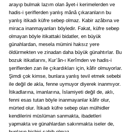
arayıp bulmak lazım olan âyet-i kerimelerden ve
hadis-i şeriflerden yanlış mânâ çıkaranların bu
yanlış itikadı küfre sebep olmaz. Kabir azâbına ve
miraca inanmayanları böyledir. Fakat, küfre sebep
olmayan böyle itikattaki bidatler, en büyük
günahlardan, mesela mümini haksız yere
öldürmekten ve zinadan daha büyük günahtırlar. Bu
bozuk itikatlarını, Kur’ân-ı Kerîmden ve hadis-i
şeriflerden zan ile çıkardıkları için, kâfir olmuyorlar.
Şimdi çok kimse, bunlara yanlış tevil etmek sebebi
ile değil de akla, fenne uymuyor diyerek inanmıyor.
İtikadlarına, imanlarına, İslamiyeti değil de, aklı,
fenni esas tutan böyle inanmayanlar kâfir olur,
mürted olur. İtikadı küfre sebep olan mülhidler
kendilerini müslüman sanmakta, ibadetleri
yapmakta ve günahlardan sakınmakta iseler de,
bunların hiçbiri sahih olmaz.