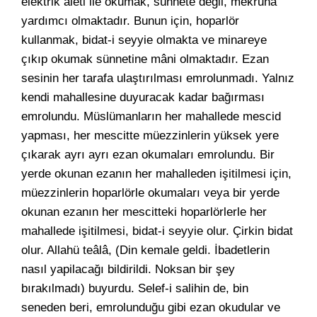
elektrik aleti ile okumak, sünnete değil, mekruha
yardımcı olmaktadır. Bunun için, hoparlör
kullanmak, bidat-i seyyie olmakta ve minareye
çıkıp okumak sünnetine mâni olmaktadır. Ezan
sesinin her tarafa ulaştırılması emrolunmadı. Yalnız
kendi mahallesine duyuracak kadar bağırması
emrolundu. Müslümanların her mahallede mescid
yapması, her mescitte müezzinlerin yüksek yere
çıkarak ayrı ayrı ezan okumaları emrolundu. Bir
yerde okunan ezanın her mahalleden işitilmesi için,
müezzinlerin hoparlörle okumaları veya bir yerde
okunan ezanın her mescitteki hoparlörlerle her
mahallede işitilmesi, bidat-i seyyie olur. Çirkin bidat
olur. Allahü teâlâ, (Din kemale geldi. İbadetlerin
nasıl yapilacağı bildirildi. Noksan bir şey
bırakılmadı) buyurdu. Selef-i salihin de, bin
seneden beri, emrolunduğu gibi ezan okudular ve