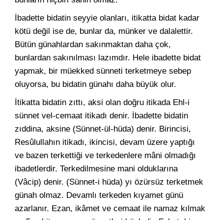
İbadette bidatin seyyie olanları, itikatta bidat kadar
kötü değil ise de, bunlar da, münker ve dalalettir.
Bütün günahlardan sakınmaktan daha çok,
bunlardan sakınılması lazımdır. Hele ibadette bidat
yapmak, bir müekked sünneti terketmeye sebep
oluyorsa, bu bidatin günahı daha büyük olur.
İtikatta bidatin zıttı, aksi olan doğru itikada Ehl-i
sünnet vel-cemaat itikadı denir. İbadette bidatin
zıddina, aksine (Sünnet-ül-hüda) denir. Birincisi,
Resûlullahın itikadı, ikincisi, devam üzere yaptığı
ve bazen terkettiği ve terkedenlere mâni olmadığı
ibadetlerdir. Terkedilmesine mani olduklarına
(Vâcip) denir. (Sünnet-i hüda) yı özürsüz terketmek
günah olmaz. Devamlı terkeden kıyamet günü
azarlanır. Ezan, ikâmet ve cemaat ile namaz kılmak