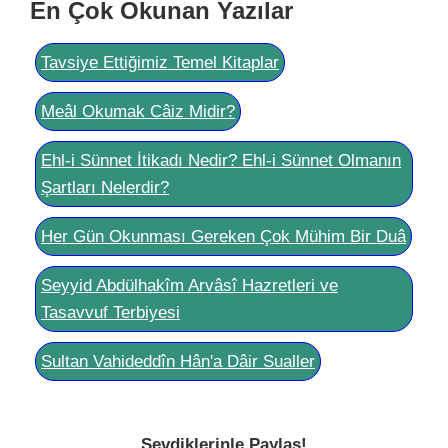
En Çok Okunan Yazılar
Tavsiye Ettiğimiz Temel Kitaplar
Meâl Okumak Câiz Midir?
Ehl-i Sünnet İtikadı Nedir? Ehl-i Sünnet Olmanın
Şartları Nelerdir?
Her Gün Okunması Gereken Çok Mühim Bir Duâ
Seyyid Abdülhakîm Arvâsî Hazretleri ve
Tasavvuf Terbiyesi
Sultan Vahideddîn Hân'a Dâir Sualler
Sevdiklerinle Paylaş!