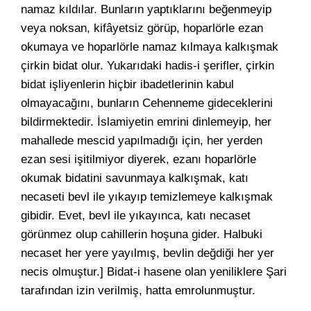
namaz kıldılar. Bunların yaptıklarını beğenmeyip
veya noksan, kifâyetsiz görüp, hoparlörle ezan
okumaya ve hoparlörle namaz kılmaya kalkışmak
çirkin bidat olur. Yukarıdaki hadis-i şerifler, çirkin
bidat işliyenlerin hiçbir ibadetlerinin kabul
olmayacağını, bunların Cehenneme gideceklerini
bildirmektedir. İslamiyetin emrini dinlemeyip, her
mahallede mescid yapılmadığı için, her yerden
ezan sesi işitilmiyor diyerek, ezanı hoparlörle
okumak bidatini savunmaya kalkışmak, katı
necaseti bevl ile yıkayıp temizlemeye kalkışmak
gibidir. Evet, bevl ile yıkayınca, katı necaset
görünmez olup cahillerin hoşuna gider. Halbuki
necaset her yere yayılmış, bevlin değdiği her yer
necis olmuştur.] Bidat-i hasene olan yeniliklere Şari
tarafından izin verilmiş, hatta emrolunmuştur.