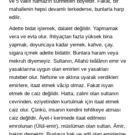
ve 5 vakit namazın sünnetleri böyledir. Fakat, bir
mahallenin hepsi devamlı terkederse, bunlarla harp
edilir.
Adette bidat işlemek, dalalet değildir. Yapmamak
vera ve evla olur. İhtiyaçtan fazla yüksek bina
yapmak, doyuncaya kadar yemek, kahve, çay,
sigara içmek adette bidattir. Bunlara haram veya
mekruh diyemeyiz. Sultanın, Allahü teâlânın emir ve
yasaklarına uygun olan emirleri ve yasakları
muteber olur. Nefsine ve aklına uyarak verdikleri
emirlere, itaat etmek vâcip olmaz. Fakat isyan
etmek de caiz değildir. Hatta, zalim olan sultanın
cevrinden, eziyetinden kurtulmak için itaat etmek
caiz olur. Çünkü, insanın kendini tehlikeye atması
caiz değildir. Âyet-i kerimede itaat edilmesi
emrolunan (Ülül-emir), müslüman olan sultan, Âmir,
hakim demektir. Bunların hak ve adil olan emirlerine