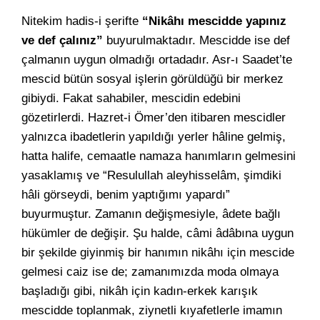
Nitekim hadis-i şerifte
“Nikâhı mescidde yapınız
ve def çalınız”
buyurulmaktadır. Mescidde ise def
çalmanın uygun olmadığı ortadadır. Asr-ı Saadet’te
mescid bütün sosyal işlerin görüldüğü bir merkez
gibiydi. Fakat sahabiler, mescidin edebini
gözetirlerdi. Hazret-i Ömer’den itibaren mescidler
yalnızca ibadetlerin yapıldığı yerler hâline gelmiş,
hatta halife, cemaatle namaza hanımların gelmesini
yasaklamış ve “Resulullah aleyhisselâm, şimdiki
hâli görseydi, benim yaptığımı yapardı”
buyurmuştur. Zamanın değişmesiyle, âdete bağlı
hükümler de değişir. Şu halde, câmi âdâbına uygun
bir şekilde giyinmiş bir hanımın nikâhı için mescide
gelmesi caiz ise de; zamanımızda moda olmaya
başladığı gibi, nikâh için kadın-erkek karışık
mescidde toplanmak, ziynetli kıyafetlerle imamın