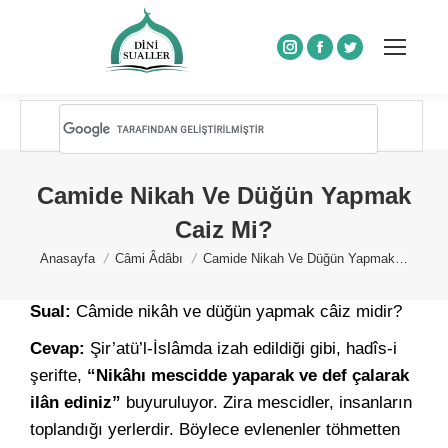
Instagram
Facebook
Twitter
Camide Nikah Ve Düğün Yapmak
Caiz Mi?
You are here:
Anasayfa
Câmi Âdâbı
Camide Nikah Ve Düğün Yapmak…
Sual:
Câmide nikâh ve düğün yapmak câiz midir?
Cevap:
Şir’atü’l-İslâmda izah edildiği gibi, hadîs-i
şerifte,
“Nikâhı mescidde yaparak ve def çalarak
ilân ediniz”
buyuruluyor. Zira mescidler, insanların
toplandığı yerlerdir. Böylece evlenenler töhmetten