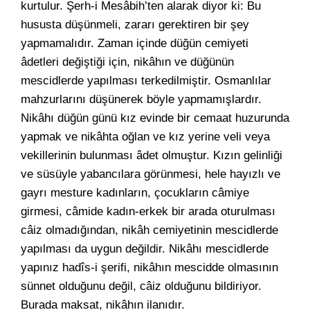
kurtulur. Şerh-i Mesâbih’ten alarak diyor ki: Bu
hususta düşünmeli, zararı gerektiren bir şey
yapmamalıdır. Zaman içinde düğün cemiyeti
âdetleri değiştiği için, nikâhın ve düğünün
mescidlerde yapılması terkedilmiştir. Osmanlılar
mahzurlarını düşünerek böyle yapmamışlardır.
Nikâhı düğün günü kız evinde bir cemaat huzurunda
yapmak ve nikâhta oğlan ve kız yerine veli veya
vekillerinin bulunması âdet olmuştur. Kızın gelinliği
ve süsüyle yabancılara görünmesi, hele hayızlı ve
gayrı mesture kadınların, çocukların câmiye
girmesi, câmide kadın-erkek bir arada oturulması
câiz olmadığından, nikâh cemiyetinin mescidlerde
yapılması da uygun değildir. Nikâhı mescidlerde
yapınız hadîs-i şerifi, nikâhın mescidde olmasının
sünnet olduğunu değil, câiz olduğunu bildiriyor.
Burada maksat, nikâhın ilanıdır.