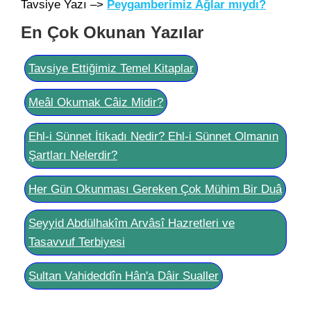
Tavsiye Yazı –>
Peygamberimiz Ağlar mıydı?
En Çok Okunan Yazılar
Tavsiye Ettiğimiz Temel Kitaplar
Meâl Okumak Câiz Midir?
Ehl-i Sünnet İtikadı Nedir? Ehl-i Sünnet Olmanın
Şartları Nelerdir?
Her Gün Okunması Gereken Çok Mühim Bir Duâ
Seyyid Abdülhakîm Arvâsî Hazretleri ve
Tasavvuf Terbiyesi
Sultan Vahideddîn Hân'a Dâir Sualler