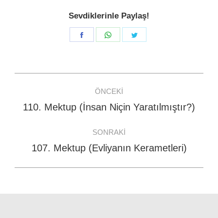
Sevdiklerinle Paylaş!
Share
Share
Share
on
on
on
Facebook
WhatsApp
Twitter
Post
ÖNCEKI
navigation
110. Mektup (İnsan Niçin Yaratılmıştır?)
Previous
post:
SONRAKI
107. Mektup (Evliyanın Kerametleri)
Next
post: