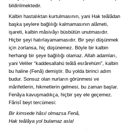
bildirilmektedir.
Kalbin hastalıktan kurtulmasının, yani Hak teâlâdan
başka şeylere bağlılığı kalmamasının alâmeti,
işareti, kalbin mâsivâyı büsbütün unutmasıdır.
Hiçbir şeyi hatırlayamamasıdır. Bir şeyi düşünmek
için zorlansa, hiç düşünemez. Böyle bir kalbin
herhangi bir şeye bağlılığı olamaz. Allah adamları,
yani Veliler “kaddesallahü teâlâ esrârehüm”, kalbin
bu haline (Fenâ) demiştir. Bu yolda birinci adım
budur. Sonsuz olan nurların görünmesi ve
mârifetlerin, hikmetlerin gelmesi, bu zaman başlar.
Fenâya kavuşmadıkça, hiçbir şey ele geçemez.
Fârisî beyt tercümesi:
Bir kimsede hâsıl olmazsa Fenâ,
Hak teâlâya yol bulamaz asla!