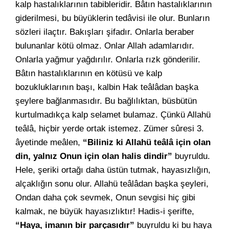
kalp hastalıklarının tabibleridir. Bâtın hastalıklarının
giderilmesi, bu büyüklerin tedâvisi ile olur. Bunların
sözleri ilaçtır. Bakışları şifadır. Onlarla beraber
bulunanlar kötü olmaz. Onlar Allah adamlarıdır.
Onlarla yağmur yağdırılır. Onlarla rızk gönderilir.
Bâtın hastalıklarının en kötüsü ve kalp
bozukluklarının başı, kalbin Hak teâlâdan başka
şeylere bağlanmasıdır. Bu bağlılıktan, büsbütün
kurtulmadıkça kalp selamet bulamaz. Çünkü Allahü
teâlâ, hiçbir yerde ortak istemez. Zümer sûresi 3.
âyetinde meâlen,
“Biliniz ki Allahü teâlâ için olan
din, yalnız Onun için olan halis dindir”
buyruldu.
Hele, şeriki ortağı daha üstün tutmak, hayasızlığın,
alçaklığın sonu olur. Allahü teâlâdan başka şeyleri,
Ondan daha çok sevmek, Onun sevgisi hiç gibi
kalmak, ne büyük hayasızlıktır! Hadis-i şerifte,
“Haya, imanın bir parçasıdır”
buyruldu ki bu haya