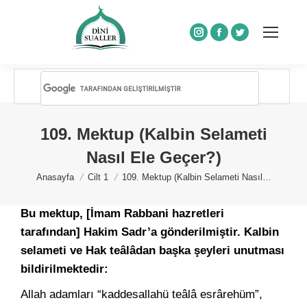
Instagram
Facebook
Twitter
109. Mektup (Kalbin Selameti
Nasıl Ele Geçer?)
You are here:
Anasayfa
Cilt 1
109. Mektup (Kalbin Selameti Nasıl…
Bu mektup, [İmam Rabbani hazretleri
tarafından] Hakim Sadr’a gönderilmiştir. Kalbin
selameti ve Hak teâlâdan başka şeyleri unutması
bildirilmektedir:
Allah adamları “kaddesallahü teâlâ esrârehüm”,