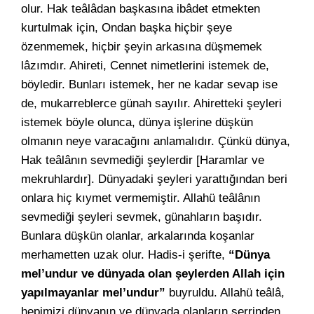
olur. Hak teâlâdan başkasına ibâdet etmekten
kurtulmak için, Ondan başka hiçbir şeye
özenmemek, hiçbir şeyin arkasına düşmemek
lâzımdır. Ahireti, Cennet nimetlerini istemek de,
böyledir. Bunları istemek, her ne kadar sevap ise
de, mukarreblerce günah sayılır. Ahiretteki şeyleri
istemek böyle olunca, dünya işlerine düşkün
olmanın neye varacağını anlamalıdır. Çünkü dünya,
Hak teâlânın sevmediği şeylerdir [Haramlar ve
mekruhlardır]. Dünyadaki şeyleri yarattığından beri
onlara hiç kıymet vermemiştir. Allahü teâlânın
sevmediği şeyleri sevmek, günahların başıdır.
Bunlara düşkün olanlar, arkalarında koşanlar
merhametten uzak olur. Hadis-i şerifte,
“Dünya
mel’undur ve dünyada olan şeylerden Allah için
yapılmayanlar mel’undur”
buyruldu. Allahü teâlâ,
hepimizi dünyanın ve dünyada olanların şerrinden,