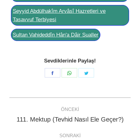
Seyyid Abdülhakîm Arvâsî Hazretleri ve
Tasavvuf Terbiyesi
Sultan Vahideddîn Hân'a Dâir Sualler
Sevdiklerinle Paylaş!
Share
Share
Share
on
on
on
Facebook
WhatsApp
Twitter
Post
ÖNCEKI
navigation
111. Mektup (Tevhid Nasıl Ele Geçer?)
Previous
post:
SONRAKI