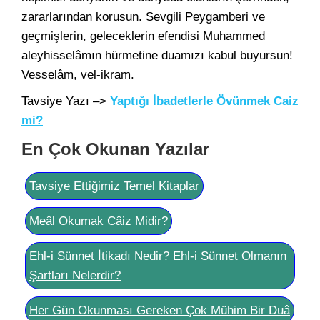
zararlarından korusun. Sevgili Peygamberi ve
geçmişlerin, geleceklerin efendisi Muhammed
aleyhisselâmın hürmetine duamızı kabul buyursun!
Vesselâm, vel-ikram.
Tavsiye Yazı –>
Yaptığı İbadetlerle Övünmek Caiz
mi?
En Çok Okunan Yazılar
Tavsiye Ettiğimiz Temel Kitaplar
Meâl Okumak Câiz Midir?
Ehl-i Sünnet İtikadı Nedir? Ehl-i Sünnet Olmanın
Şartları Nelerdir?
Her Gün Okunması Gereken Çok Mühim Bir Duâ