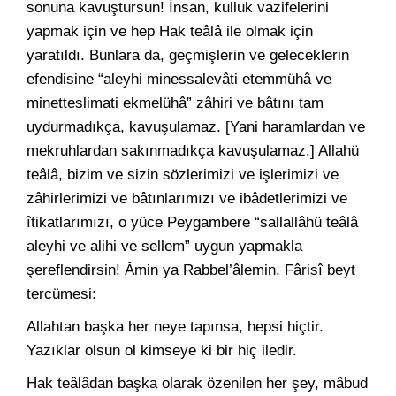
sonuna kavuştursun! İnsan, kulluk vazifelerini
yapmak için ve hep Hak teâlâ ile olmak için
yaratıldı. Bunlara da, geçmişlerin ve geleceklerin
efendisine “aleyhi minessalevâti etemmühâ ve
minetteslimati ekmelühâ” zâhiri ve bâtını tam
uydurmadıkça, kavuşulamaz. [Yani haramlardan ve
mekruhlardan sakınmadıkça kavuşulamaz.] Allahü
teâlâ, bizim ve sizin sözlerimizi ve işlerimizi ve
zâhirlerimizi ve bâtınlarımızı ve ibâdetlerimizi ve
îtikatlarımızı, o yüce Peygambere “sallallâhü teâlâ
aleyhi ve alihi ve sellem” uygun yapmakla
şereflendirsin! Âmin ya Rabbel’âlemin. Fârisî beyt
tercümesi:
Allahtan başka her neye tapınsa, hepsi hiçtir.
Yazıklar olsun ol kimseye ki bir hiç iledir.
Hak teâlâdan başka olarak özenilen her şey, mâbud