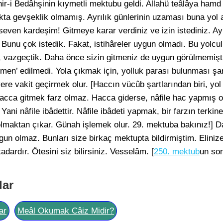
i Bedâhşinin kıymetli mektubu geldi. Allahü teâlâya hamd 
kta gevşeklik olmamış. Ayrılık günlerinin uzaması buna yol
seven kardeşim! Gitmeye karar verdiniz ve izin istediniz. Ayr
 Bunu çok istedik. Fakat, istihâreler uygun olmadı. Bu yolc
, vazgeçtik. Daha önce sizin gitmeniz de uygun görülmemişt
 men’ edilmedi. Yola çıkmak için, yolluk parası bulunması şa
re vakit geçirmek olur. [Haccın vücûb şartlarından biri, yol
hacca gitmek farz olmaz. Hacca giderse, nâfile hac yapmış 
 Yani nâfile ibâdettir. Nâfile ibâdeti yapmak, bir farzın terki
lmaktan çıkar. Günah işlemek olur. 29. mektuba bakınız!] Da
un olmaz. Bunları size birkaç mektupta bildirmiştim. Elinize
dardır. Ötesini siz bilirsiniz. Vesselâm. [
250. mektub
un so
lar
ar
Meâl Okumak Câiz Midir?