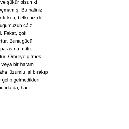
ve şükür olsun ki
 açmamış. Bu haliniz
ılırken, belki biz de
uluğumuzun câiz
i. Fakat, çok
rttır. Buna gücü
 parasına mâlik
olur. Ömreye gitmek
ne veya bir haram
ha lüzumlu işi bırakıp
 gelip gelmedikleri
nunda da, hac