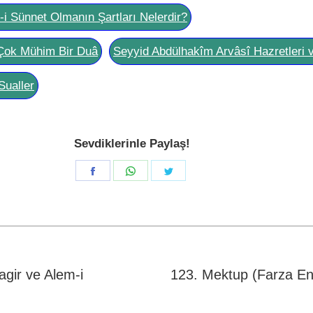
l-i Sünnet Olmanın Şartları Nelerdir?
Çok Mühim Bir Duâ
Seyyid Abdülhakîm Arvâsî Hazretleri 
Sualler
Sevdiklerinle Paylaş!
Share
Share
Share
on
on
on
Facebook
WhatsApp
Twitter
agir ve Alem-i
123. Mektup (Farza En
Next
post: