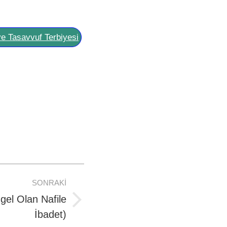
ve Tasavvuf Terbiyesi
SONRAKI
gel Olan Nafile
İbadet)