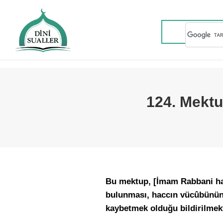
124. Mektu
Bu mektup, [İmam Rabbani hazr
bulunması, haccın vücûbünün ş
kaybetmek olduğu bildirilmek