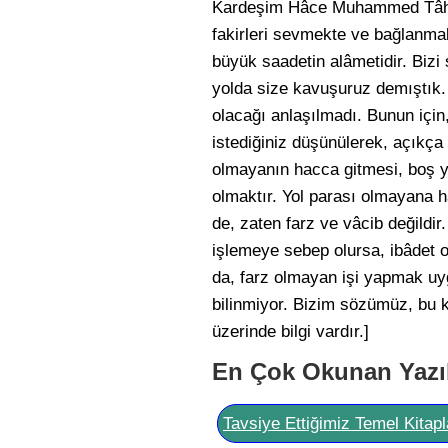
Kardeşim Hâce Muhammed Tâhir-
fakirleri sevmekte ve bağlanma
büyük saadetin alâmetidir. Bizi 
yolda size kavuşuruz demıştık.
olacağı anlaşılmadı. Bunun için
istediğiniz düşünülerek, açıkça
olmayanın hacca gitmesi, boş ye
olmaktır. Yol parası olmayana 
de, zaten farz ve vâcib değildir.
işlemeye sebep olursa, ibâdet o
da, farz olmayan işi yapmak uyg
bilinmiyor. Bizim sözümüz, bu ka
üzerinde bilgi vardır.]
En Çok Okunan Yazı
Tavsiye Ettiğimiz Temel Kitapl