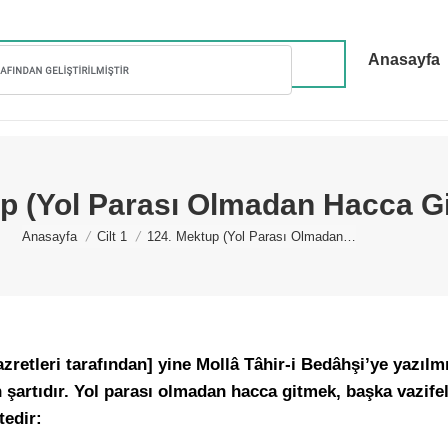
Anasayfa
p (Yol Parası Olmadan Hacca G
You are here:
Anasayfa
Cilt 1
124. Mektup (Yol Parası Olmadan…
etleri tarafından] yine Mollâ Tâhir-i Bedâhşi’ye yazılmış
artıdır. Yol parası olmadan hacca gitmek, başka vazifel
tedir: