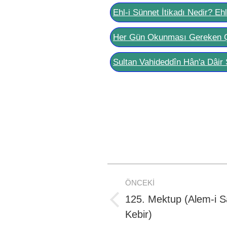
Ehl-i Sünnet İtikadı Nedir? Eh
Her Gün Okunması Gereken 
Sultan Vahideddîn Hân'a Dâir 
Post
ÖNCEKI
navigation
125. Mektup (Alem-i S
Previous
Kebir)
post: