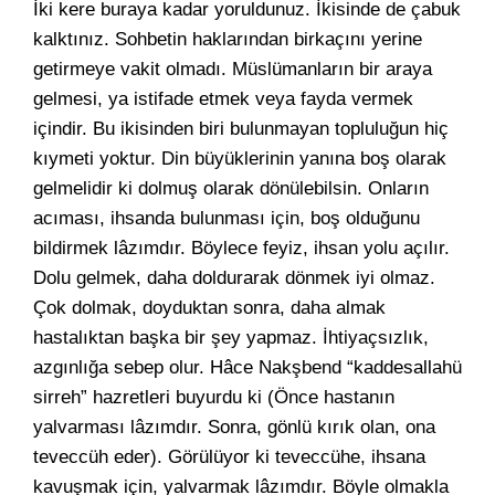
İki kere buraya kadar yoruldunuz. İkisinde de çabuk
kalktınız. Sohbetin haklarından birkaçını yerine
getirmeye vakit olmadı. Müslümanların bir araya
gelmesi, ya istifade etmek veya fayda vermek
içindir. Bu ikisinden biri bulunmayan topluluğun hiç
kıymeti yoktur. Din büyüklerinin yanına boş olarak
gelmelidir ki dolmuş olarak dönülebilsin. Onların
acıması, ihsanda bulunması için, boş olduğunu
bildirmek lâzımdır. Böylece feyiz, ihsan yolu açılır.
Dolu gelmek, daha doldurarak dönmek iyi olmaz.
Çok dolmak, doyduktan sonra, daha almak
hastalıktan başka bir şey yapmaz. İhtiyaçsızlık,
azgınlığa sebep olur. Hâce Nakşbend “kaddesallahü
sirreh” hazretleri buyurdu ki (Önce hastanın
yalvarması lâzımdır. Sonra, gönlü kırık olan, ona
teveccüh eder). Görülüyor ki teveccühe, ihsana
kavuşmak için, yalvarmak lâzımdır. Böyle olmakla