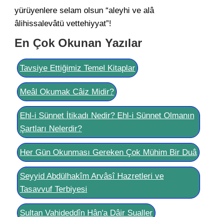
yürüyenlere selam olsun “aleyhi ve alâ
âlihissalevâtü vettehiyyat”!
En Çok Okunan Yazılar
Tavsiye Ettiğimiz Temel Kitaplar
Meâl Okumak Câiz Midir?
Ehl-i Sünnet İtikadı Nedir? Ehl-i Sünnet Olmanın
Şartları Nelerdir?
Her Gün Okunması Gereken Çok Mühim Bir Duâ
Seyyid Abdülhakîm Arvâsî Hazretleri ve
Tasavvuf Terbiyesi
Sultan Vahideddîn Hân'a Dâir Sualler