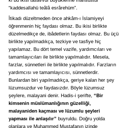
ki bu ikisi tasavvuf büyüklerine mahsustur
“kaddesallahü teâlâ esrârehüm”.
Îtikadı düzeltmeden önce ahkâm-ı İslamiyeyi
öğrenmenin hiç faydası olmaz. Bu ikisi birlikte
düzelmedikçe de, ibâdetlerin faydası olmaz. Bu üçü
birlikte yapılmadıkça, tezkiye ve tasfiye hiç
yapılamaz. Bu dört temel vazife, yardımcıları ve
tamamlayıcıları ile birlikte yapılmalıdır. Mesela,
farzlar, sünnetleri ile birlikte yapılmalıdır. Farzların
yardımcısı ve tamamlayıcısı, sünnetlerdir.
Bunlardan biri yapılmadıkça, geriye kalan her şey
lüzumsuzdur ve faydasızdır. Böyle lüzumsuz
şeylere, malayani denir. Hadis-i şerifte,
“Bir
kimsenin müslümanlığının güzelliği,
malayaniden kaçması ve lüzumlu şeyleri
yapması ile anlaşılır”
buyruldu. Doğru yolda
olanlara ve Muhammed Mustafanın izinde