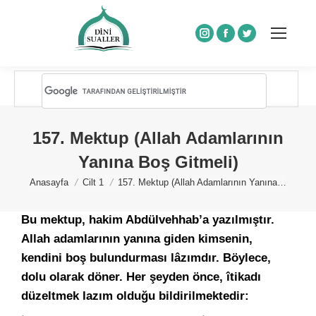
Instagram
Facebook
Twitter
157. Mektup (Allah Adamlarının
Yanına Boş Gitmeli)
You are here:
Anasayfa
Cilt 1
157. Mektup (Allah Adamlarının Yanına…
Bu mektup, hakim Abdülvehhab’a yazılmıştır.
Allah adamlarının yanına giden kimsenin,
kendini boş bulundurması lâzımdır. Böylece,
dolu olarak döner. Her şeyden önce, îtikadı
düzeltmek lazım olduğu bildirilmektedir: