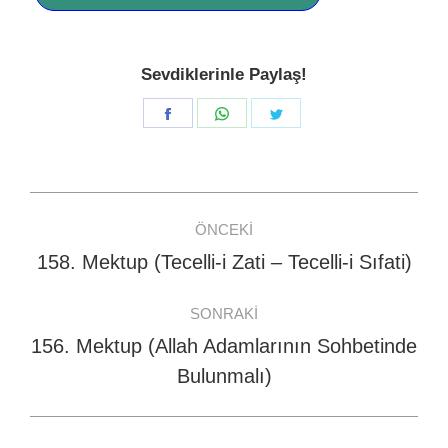
Sevdiklerinle Paylaş!
Share
Share
Share
on
on
on
Facebook
WhatsApp
Twitter
Post
ÖNCEKI
navigation
158. Mektup (Tecelli-i Zati – Tecelli-i Sıfati)
Previous
post:
SONRAKI
156. Mektup (Allah Adamlarının Sohbetinde
Next
Bulunmalı)
post: