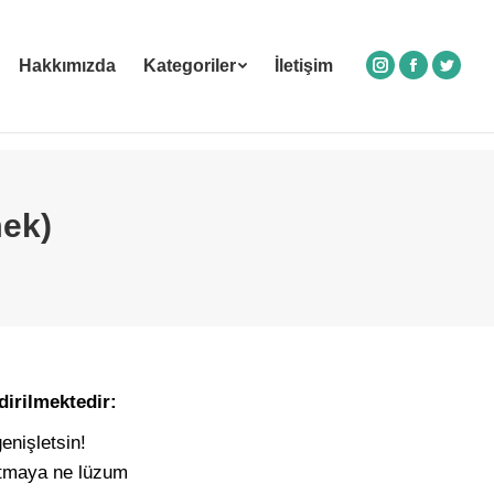
Hakkımızda
Kategoriler
İletişim
Instagram
Facebook
Twitte
ek)
dirilmektedir:
genişletsin!
latmaya ne lüzum