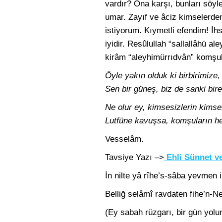
vardır? Ona karşı, bunları söy
umar. Zayıf ve âciz kimselerden
istiyorum. Kıymetli efendim! İhs
iyidir. Resûlullah “sallallâhü 
kirâm “aleyhimürrıdvân” komşul
Öyle yakın olduk ki birbirimize,
Sen bir güneş, biz de sanki bire
Ne olur ey, kimsesizlerin kimse
Lutfüne kavuşsa, komşuların he
Vesselâm.
Tavsiye Yazı –>
Ehli Sünnet v
İn nilte yâ rîhe’s-sâba yevmen i
Belliğ selâmî ravdaten fihe’n-N
(Ey sabah rüzgarı, bir gün yol