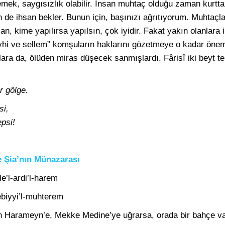
lemek, saygısızlık olabilir. İnsan muhtaç olduğu zaman kurt
 de ihsan bekler. Bunun için, başınızı ağrıtıyorum. Muhtaçl
an, kime yapılırsa yapılsın, çok iyidir. Fakat yakın olanlar
aleyhi ve sellem” komşuların haklarını gözetmeye o kadar önem
ara da, ölüden miras düşecek sanmışlardı. Fârisî iki beyt t
r gölge.
si,
psi!
e Şia’nın Münazarası
le’l-ardi’l-harem
ebiyyi’l-muhterem
un Harameyn’e, Mekke Medine’ye uğrarsa, orada bir bahçe va