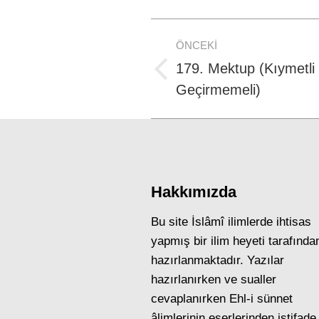
Post
ÖNCEKI
navigation
179. Mektup (Kıymetli
Previous
Geçirmemeli)
post:
Hakkımızda
Bu site İslâmî ilimlerde ihtisas
yapmış bir ilim heyeti tarafında
hazırlanmaktadır. Yazılar
hazırlanırken ve sualler
cevaplanırken Ehl-i sünnet
âlimlerinin eserlerinden istifade