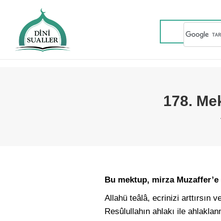
178. Me
Bu mektup, mirza Muzaffer’e y
Allahü teâlâ, ecrinizi arttırsın v
Resûlullahın ahlakı ile ahlakla