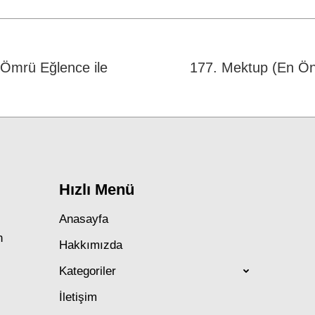
Facebook
WhatsApp
Twitter
 Ömrü Eğlence ile
177. Mektup (En Ön
Next
post:
Hızlı Menü
Anasayfa
n
Hakkımızda
Kategoriler
İletişim