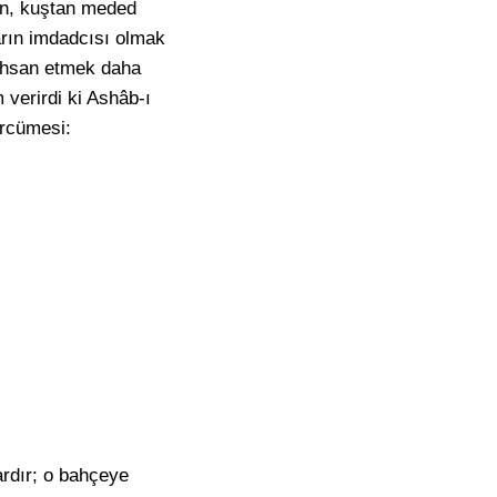
tan, kuştan meded
arın imdadcısı olmak
a ihsan etmek daha
 verirdi ki Ashâb-ı
ercümesi:
rdır; o bahçeye