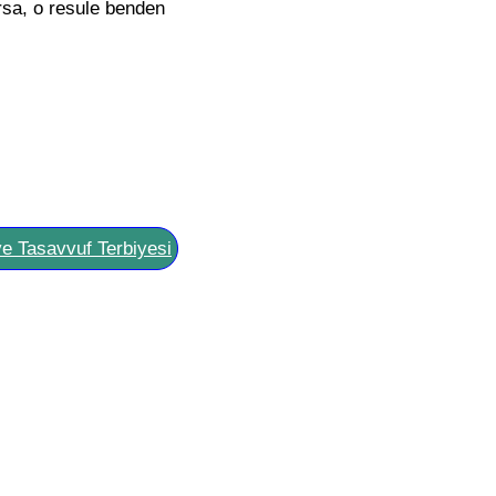
sa, o resule benden
ve Tasavvuf Terbiyesi