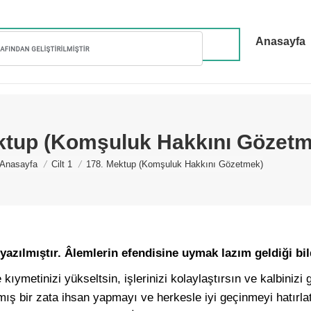
Anasayfa
ktup (Komşuluk Hakkını Gözetm
You are here:
Anasayfa
Cilt 1
178. Mektup (Komşuluk Hakkını Gözetmek)
azılmıştır. Âlemlerin efendisine uymak lazım geldiği bil
e kıymetinizi yükseltsin, işlerinizi kolaylaştırsın ve kalbinizi 
nmış bir zata ihsan yapmayı ve herkesle iyi geçinmeyi hatır