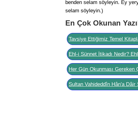
benden selam söyleyin. Ey yer
selam söyleyin.)
En Çok Okunan Yazı
Tavsiye Ettiğimiz Temel Kitapl
Ehl-i Sünnet İtikadı Nedir? Eh
Her Gün Okunması Gereken 
Sultan Vahideddîn Hân'a Dâir 