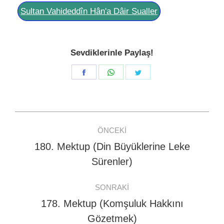
Sultan Vahideddîn Hân'a Dâir Sualler
Sevdiklerinle Paylaş!
Share
Share
Share
on
on
on
Facebook
WhatsApp
Twitter
Post
ÖNCEKI
navigation
180. Mektup (Din Büyüklerine Leke
Previous
Sürenler)
post:
SONRAKI
178. Mektup (Komşuluk Hakkını
Next
Gözetmek)
post: