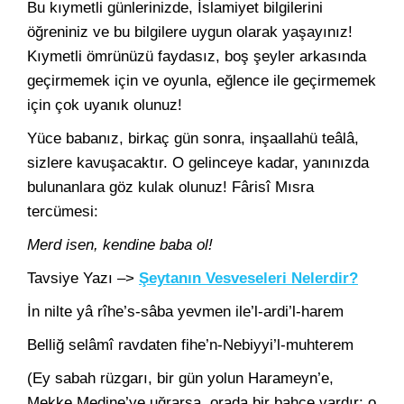
Bu kıymetli günlerinizde, İslamiyet bilgilerini
öğreniniz ve bu bilgilere uygun olarak yaşayınız!
Kıymetli ömrünüzü faydasız, boş şeyler arkasında
geçirmemek için ve oyunla, eğlence ile geçirmemek
için çok uyanık olunuz!
Yüce babanız, birkaç gün sonra, inşaallahü teâlâ,
sizlere kavuşacaktır. O gelinceye kadar, yanınızda
bulunanlara göz kulak olunuz! Fârisî Mısra
tercümesi:
Merd isen, kendine baba ol!
Tavsiye Yazı –>
Şeytanın Vesveseleri Nelerdir?
İn nilte yâ rîhe’s-sâba yevmen ile’l-ardi’l-harem
Belliğ selâmî ravdaten fihe’n-Nebiyyi’l-muhterem
(Ey sabah rüzgarı, bir gün yolun Harameyn’e,
Mekke Medine’ye uğrarsa, orada bir bahçe vardır; o