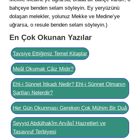
bahçeye benden selam söyleyin. Ey yeryüzünü
dolaşan melekler, yolunuz Mekke ve Medine’ye
uğrarsa, o resule benden selam söyleyin.)
En Çok Okunan Yazılar
Tavsiye Ettiğimiz Temel Kitaplar
Meâl Okumak Câiz Midir?
Ehl-i Sünnet İtikadı Nedir? Ehl-i Sünnet Olmanın
Şartları Nelerdir?
Her Gün Okunması Gereken Çok Mühim Bir Duâ
Seyyid Abdülhakîm Arvâsî Hazretleri ve
Tasavvuf Terbiyesi