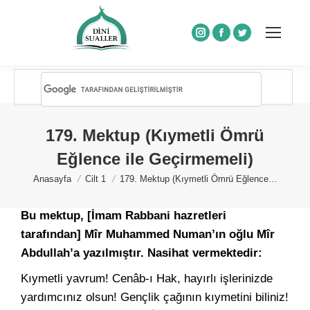
Instagram
Facebook
Twitter
179. Mektup (Kıymetli Ömrü
Eğlence ile Geçirmemeli)
You are here:
Anasayfa
Cilt 1
179. Mektup (Kıymetli Ömrü Eğlence…
Bu mektup, [İmam Rabbani hazretleri
tarafından] Mîr Muhammed Numan’ın oğlu Mîr
Abdullah’a yazılmıştır. Nasihat vermektedir:
Kıymetli yavrum! Cenâb-ı Hak, hayırlı işlerinizde
yardımcınız olsun! Gençlik çağının kıymetini biliniz!