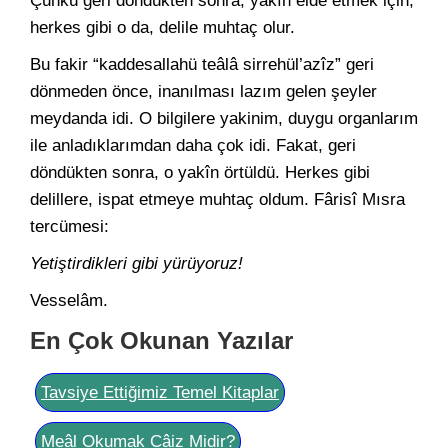
Çünkü geri döndükten sonra, yakîn elde etmek için,
herkes gibi o da, delile muhtaç olur.
Bu fakir “kaddesallahü teâlâ sirrehül’azîz” geri
dönmeden önce, inanılması lazım gelen şeyler
meydanda idi. O bilgilere yakinim, duygu organlarım
ile anladıklarımdan daha çok idi. Fakat, geri
döndükten sonra, o yakîn örtüldü. Herkes gibi
delillere, ispat etmeye muhtaç oldum. Fârisî Mısra
tercümesi:
Yetiştirdikleri gibi yürüyoruz!
Vesselâm.
En Çok Okunan Yazılar
Tavsiye Ettiğimiz Temel Kitaplar
Meâl Okumak Câiz Midir?