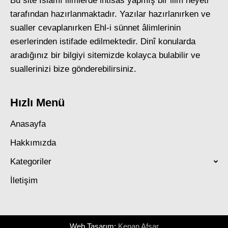
Bu site İslâmî ilimlerde ihtisas yapmış bir ilim heyeti
tarafından hazırlanmaktadır. Yazılar hazırlanırken ve
sualler cevaplanırken Ehl-i sünnet âlimlerinin
eserlerinden istifade edilmektedir. Dinî konularda
aradığınız bir bilgiyi sitemizde kolayca bulabilir ve
suallerinizi bize gönderebilirsiniz.
Hızlı Menü
Anasayfa
Hakkımızda
Kategoriler
İletişim
Web Tasarım:
Kenan Afşar