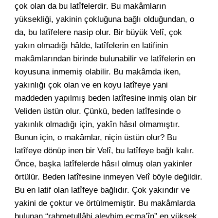
çok olan da bu latîfelerdir. Bu makâmların
yüksekliği, yakinin çokluğuna bağlı olduğundan, o
da, bu latîfelere nasip olur. Bir büyük Velî, çok
yakın olmadığı hâlde, latîfelerin en latifinin
makâmlarından birinde bulunabilir ve latîfelerin en
koyusuna inmemiş olabilir. Bu makâmda iken,
yakınlığı çok olan ve en koyu latîfeye yani
maddeden yapılmış beden latîfesine inmiş olan bir
Veliden üstün olur. Çünkü, beden latîfesinde o
yakınlık olmadığı için, yakîn hâsıl olmamıştır.
Bunun için, o makâmlar, niçin üstün olur? Bu
latîfeye dönüp inen bir Velî, bu latîfeye bağlı kalır.
Önce, başka latîfelerde hâsıl olmuş olan yakinler
örtülür. Beden latîfesine inmeyen Velî böyle değildir.
Bu en latif olan latîfeye bağlıdır. Çok yakındır ve
yakini de çoktur ve örtülmemiştir. Bu makâmlarda
bulunan “rahmetullâhi aleyhim ecma’în” en yüksek,