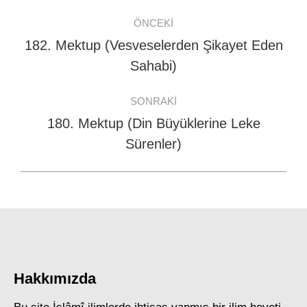
Post
ÖNCEKI
navigation
182. Mektup (Vesveselerden Şikayet Eden
Previous
Sahabi)
post:
SONRAKI
180. Mektup (Din Büyüklerine Leke
Next
Sürenler)
post:
Hakkımızda