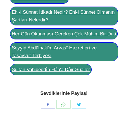
Ehl-i Sünnet İtikadı Nedir? Ehl-i Sünnet Olmanın
Şartları Nelerdir?
Her Gün Okunması Gereken Çok Mühim Bir Duâ
Seyyid Abdülhakîm Arvâsî Hazretleri ve
Tasavvuf Terbiyesi
Sultan Vahideddîn Hân'a Dâir Sualler
Sevdiklerinle Paylaş!
Share
Share
Share
on
on
on
Facebook
WhatsApp
Twitter