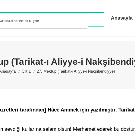
Anasayfa
p (Tarikat-ı Aliyye-i Nakşibend
You are here:
Anasayfa
Cilt 1
27. Mektup (Tarikat-ı Aliyye-i Nakşibendiyye)
etleri tarafından] Hâce Ammek için yazılmıştır. Tarîkat-
n sevdiği kullarına selam olsun! Merhamet ederek bu dostu