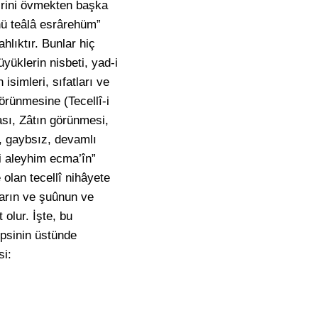
irini övmekten başka
hü teâlâ esrârehüm”
hlıktır. Bunlar hiç
yüklerin nisbeti, yad-i
isimleri, sıfatları ve
görünmesine (Tecellî-i
ması, Zâtın görünmesi,
a, gaybsız, devamlı
i aleyhim ecma’în”
 olan tecellî nihâyete
ların ve şuûnun ve
 olur. İşte, bu
hepsinin üstünde
si: