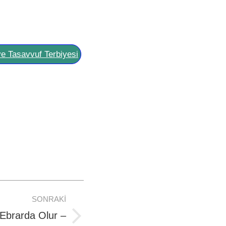
ve Tasavvuf Terbiyesi
SONRAKI
Ebrarda Olur –