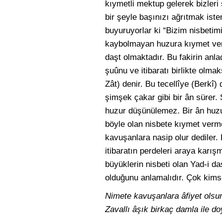
kıymetli mektup gelerek bizler
bir şeyle başınızı ağrıtmak is
buyuruyorlar ki “Bizim nisbetimi
kaybolmayan huzura kıymet verir
daşt olmaktadır. Bu fakirin anla
şuûnu ve itibaratı birlikte olma
Zât) denir. Bu tecellîye (Berkî)
şimşek çakar gibi bir ân sürer.
huzur düşünülemez. Bir ân huzu
böyle olan nisbete kıymet vermem
kavuşanlara nasip olur dediler.
itibaratın perdeleri araya karış
büyüklerin nisbeti olan Yad-i daş
olduğunu anlamalıdır. Çok kimse
Nimete kavuşanlara âfiyet olsu
Zavallı âşık birkaç damla ile d