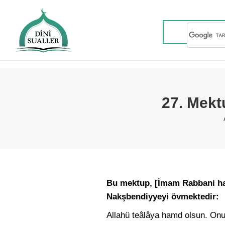
27. Mektu
Bu mektup, [İmam Rabbani hazr
Nakşbendiyyeyi övmektedir:
Allahü teâlâya hamd olsun. Onu