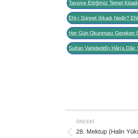
Tavsiye Ettiğimiz Temel Kitapl
Ehl-i Sünnet İtikadı Nedir? Eh
Her Gün Okunması Gereken 
Sultan Vahideddîn Hân'a Dâir 
Post
ÖNCEKI
navigation
28. Mektup (Halin Yük
Previous