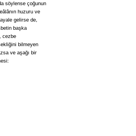
 da söylense çoğunun
teâlânın huzuru ve
ayale gelirse de,
sbetin başka
t, cezbe
ekliğini bilmeyen
zsa ve aşağı bir
esi: