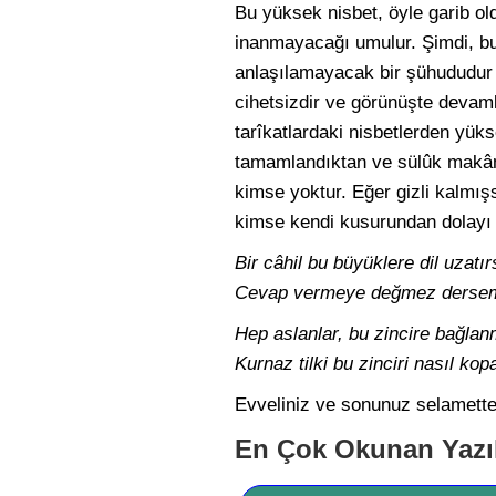
Bu yüksek nisbet, öyle garib ol
inanmayacağı umulur. Şimdi, bu
anlaşılamayacak bir şühududur 
cihetsizdir ve görünüşte devaml
tarîkatlardaki nisbetlerden yüks
tamamlandıktan ve sülûk makâml
kimse yoktur. Eğer gizli kalmı
kimse kendi kusurundan dolayı i
Bir câhil bu büyüklere dil uzatır
Cevap vermeye değmez dersem 
Hep aslanlar, bu zincire bağlanm
Kurnaz tilki bu zinciri nasıl kop
Evveliniz ve sonunuz selamette
En Çok Okunan Yazı