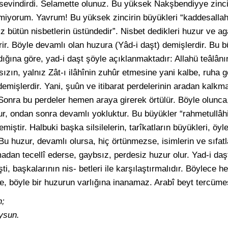
i sevindirdi. Selamette olunuz. Bu yüksek Nakşbendiyye zinc
temiyorum. Yavrum! Bu yüksek zincirin büyükleri “kaddesalla
z bütün nisbetlerin üstündedir”. Nisbet dedikleri huzur ve aga
. Böyle devamlı olan huzura (Yâd-i daşt) demişlerdir. Bu bü
dığına göre, yad-i daşt şöyle açıklanmaktadır: Allahü teâlânın 
ksızın, yalnız Zât-ı ilâhînin zuhûr etmesine yani kalbe, ruha 
 demişlerdir. Yani, şuûn ve itibarat perdelerinin aradan kalk
 Sonra bu perdeler hemen araya girerek örtülür. Böyle olunc
r, ondan sonra devamlı yokluktur. Bu büyükler “rahmetullâh
iştir. Halbuki başka silsilelerin, tarîkatların büyükleri, öyle
 Bu huzur, devamlı olursa, hiç örtünmezse, isimlerin ve sıfat
madan tecellî ederse, gaybsız, perdesiz huzur olur. Yad-i daşt
ti, başkalarının nis- betleri ile karşılaştırmalıdır. Böylece 
, böyle bir huzurun varlığına inanamaz. Arabî beyt tercüme
n;
oysun.