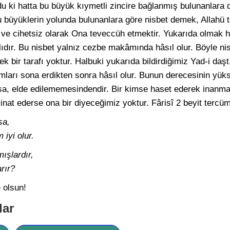
du ki hatta bu büyük kıymetli zincire bağlanmış bulunanlara
 büyüklerin yolunda bulunanlara göre nisbet demek, Allahü 
ve cihetsiz olarak Ona teveccüh etmektir. Yukarıda olmak h
ıdır. Bu nisbet yalnız cezbe makâmında hâsıl olur. Böyle ni
ek bir tarafı yoktur. Halbuki yukarıda bildirdiğimiz Yad-i daş
arı sona erdikten sonra hâsıl olur. Bunun derecesinin yüks
şsa, elde edilememesindendir. Bir kimse haset ederek inanma
nat ederse ona bir diyeceğimiz yoktur. Fârisî 2 beyit tercüm
sa,
iyi olur.
ışlardır,
arır?
 olsun!
lar