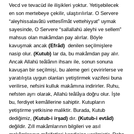
Vecd ve tevacüd ile ilişikleri yoktur. Yetişebilecek
en son mertebeye çekilir, ulaştırılırlar. O Servere
“aleyhissalavâtü vetteslîmât vettehiyyat” uymak
sayesinde, O Servere “sallallahü aleyhi ve sellem”
mahsus olan makâmdan pay alırlar. Böyle
kavuşmak ancak
(Efrâd)
denilen seçilmişlere
nasip olur.
(Kutub)
lar da, bu makâmdan pay alır.
Ancak Allahü teâlânın ihsanı ile, sonun sonuna
kavuşan bir seçilmişi, bu aleme geri çevirirlerse ve
yaratılışta uygun olanları yetiştirmek vazifesi buna
verilirse, nefsini kulluk makâmına indirirler. Ruhu,
nefsten ayrı olarak, Allahü teâlâya doğru olur. İşte
bu, ferdiyet kemâllerine sahiptir. Kutupların
yetiştirme yetkisine maliktir. Burada, Kutub
dediğimiz,
(Kutub-i irşad)
dır.
(Kutub-i evtâd)
değildir. Zıll makâmlarının bilgileri ve asıl