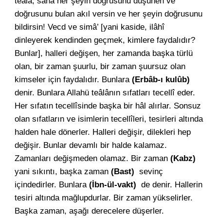
teâlâ, sana her şeyin doğrusunu düşünen ve
doğrusunu bulan akıl versin ve her şeyin doğrusunu
bildirsin! Vecd ve simâ’ [yani kaside, ilâhî
dinleyerek kendinden geçmek, kimlere faydalıdır?
Bunlar], halleri değişen, her zamanda başka türlü
olan, bir zaman şuurlu, bir zaman şuursuz olan
kimseler için faydalıdır. Bunlara
(Erbâb-ı kulûb)
denir. Bunlara Allahü teâlânın sıfatları tecellî eder.
Her sıfatın tecellîsinde başka bir hâl alırlar. Sonsuz
olan sıfatların ve isimlerin tecellîleri, tesirleri altında
halden hale dönerler. Halleri değişir, dilekleri hep
değişir. Bunlar devamlı bir halde kalamaz.
Zamanları değişmeden olamaz. Bir zaman
(Kabz)
yani sıkıntı, başka zaman
(Bast)
sevinç
içindedirler. Bunlara
(İbn-ül-vakt)
de denir. Hallerin
tesiri altında mağlupdurlar. Bir zaman yükselirler.
Başka zaman, aşağı derecelere düşerler.