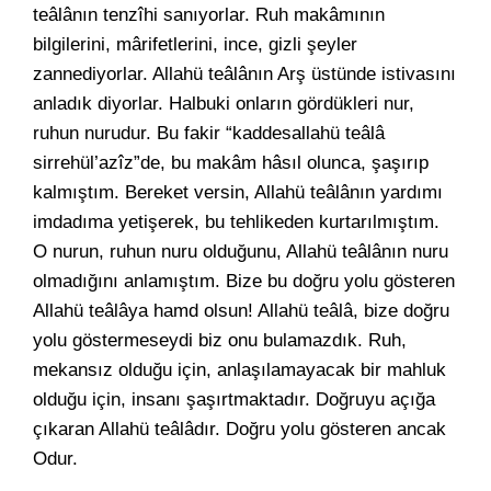
teâlânın tenzîhi sanıyorlar. Ruh makâmının
bilgilerini, mârifetlerini, ince, gizli şeyler
zannediyorlar. Allahü teâlânın Arş üstünde istivasını
anladık diyorlar. Halbuki onların gördükleri nur,
ruhun nurudur. Bu fakir “kaddesallahü teâlâ
sirrehül’azîz”de, bu makâm hâsıl olunca, şaşırıp
kalmıştım. Bereket versin, Allahü teâlânın yardımı
imdadıma yetişerek, bu tehlikeden kurtarılmıştım.
O nurun, ruhun nuru olduğunu, Allahü teâlânın nuru
olmadığını anlamıştım. Bize bu doğru yolu gösteren
Allahü teâlâya hamd olsun! Allahü teâlâ, bize doğru
yolu göstermeseydi biz onu bulamazdık. Ruh,
mekansız olduğu için, anlaşılamayacak bir mahluk
olduğu için, insanı şaşırtmaktadır. Doğruyu açığa
çıkaran Allahü teâlâdır. Doğru yolu gösteren ancak
Odur.