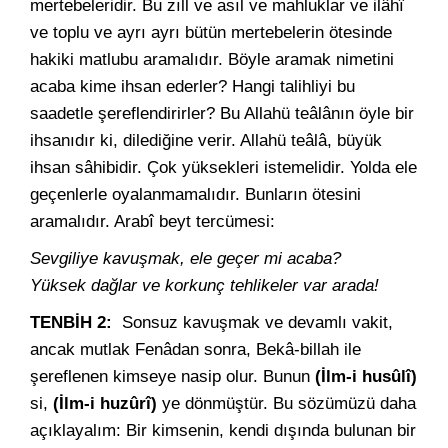
mertebeleridir. Bu zıll ve asıl ve mahluklar ve ilâhî
ve toplu ve ayrı ayrı bütün mertebelerin ötesinde
hakiki matlubu aramalıdır. Böyle aramak nimetini
acaba kime ihsan ederler? Hangi talihliyi bu
saadetle şereflendirirler? Bu Allahü teâlânın öyle bir
ihsanıdır ki, dilediğine verir. Allahü teâlâ, büyük
ihsan sâhibidir. Çok yüksekleri istemelidir. Yolda ele
geçenlerle oyalanmamalıdır. Bunların ötesini
aramalıdır. Arabî beyt tercümesi:
Sevgiliye kavuşmak, ele geçer mi acaba?
Yüksek dağlar ve korkunç tehlikeler var arada!
TENBİH 2:
Sonsuz kavuşmak ve devamlı vakit,
ancak mutlak Fenâdan sonra, Bekâ-billah ile
şereflenen kimseye nasip olur. Bunun
(İlm-i husûlî)
si,
(İlm-i huzûrî)
ye dönmüştür. Bu sözümüzü daha
açıklayalım: Bir kimsenin, kendi dışında bulunan bir