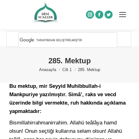
Instagram
Facebook
Twitter
285. Mektup
You are here:
Anasayfa
Cilt 1
285. Mektup
Bu mektup, mir Seyyid Muhibbullah-i
Mankpuriye yazılmıştır. Simâ’, raks ve vecd
üzerinde bilgi vermekte, ruh hakkında açıklama
yapmaktadır:
Bismillahirrahmanirrahim. Allahü teâlâya hamd
olsun! Onun seçtiği kullarına selam olsun! Allahü