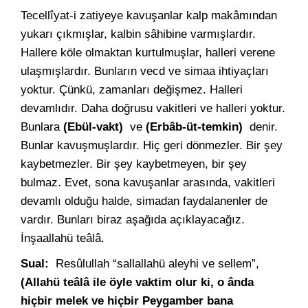
Tecellîyat-i zatiyeye kavuşanlar kalp makâmından
yukarı çıkmışlar, kalbin sâhibine varmışlardır.
Hallere köle olmaktan kurtulmuşlar, halleri verene
ulaşmışlardır. Bunların vecd ve simaa ihtiyaçları
yoktur. Çünkü, zamanları değişmez. Halleri
devamlıdır. Daha doğrusu vakitleri ve halleri yoktur.
Bunlara
(Ebül-vakt)
ve
(Erbâb-üt-temkin)
denir.
Bunlar kavuşmuşlardır. Hiç geri dönmezler. Bir şey
kaybetmezler. Bir şey kaybetmeyen, bir şey
bulmaz. Evet, sona kavuşanlar arasında, vakitleri
devamlı olduğu halde, simadan faydalanenler de
vardır. Bunları biraz aşağıda açıklayacağız.
İnşaallahü teâlâ.
Sual:
Resûlullah “sallallahü aleyhi ve sellem”,
(Allahü teâlâ ile öyle vaktim olur ki, o ânda
hiçbir melek ve hiçbir Peygamber bana