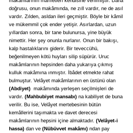
makâmlarının mârifetleri kendisine verilmiştir. Daha
doğrusu, onun makâmında, ne zıll vardır, ne de asıl
vardır. Zılden, asldan ileri geçmiştir. Böyle bir kâmil
ve mükemmil çok ender yetişir. Asırlardan, uzun
yıllardan sonra, bir tane bulunursa, yine büyük
nimettir. Her şey onunla nurlanır. Onun bir bakışı,
kalp hastalıklarını giderir. Bir teveccühü,
beğenilmeyen kötü huyları silip süpürür. Uruc
makâmlarının hepsinden daha yukarıya çıkmış
kulluk makâmına ınmıştır. İbâdet etmekte rahat
bulmuştur. Velâyet makâmlarının en üstünü olan
(Abdiyet)
makâmında yerleşen seçilmişleri de
vardır.
(Mahbubiyet mansabı)
na kabiliyet de buna
verilir. Bu ise, Velâyet mertebesinin bütün
kemâllerini taşımakta ve davet derecesi
makâmlarının hepsini içine almaktadır.
(Velâyet-i
hassa)
dan ve
(Nübüvvet makâmı)
ndan pay