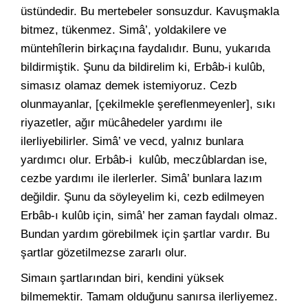
üstündedir. Bu mertebeler sonsuzdur. Kavuşmakla
bitmez, tükenmez. Simâ’, yoldakilere ve
müntehîlerin birkaçına faydalıdır. Bunu, yukarıda
bildirmiştik. Şunu da bildirelim ki, Erbâb-i kulûb,
simasız olamaz demek istemiyoruz. Cezb
olunmayanlar, [çekilmekle şereflenmeyenler], sıkı
riyazetler, ağır mücâhedeler yardımı ile
ilerliyebilirler. Simâ’ ve vecd, yalnız bunlara
yardımcı olur. Erbâb-i kulûb, meczûblardan ise,
cezbe yardımı ile ilerlerler. Simâ’ bunlara lazım
değildir. Şunu da söyleyelim ki, cezb edilmeyen
Erbâb-ı kulûb için, simâ’ her zaman faydalı olmaz.
Bundan yardım görebilmek için şartlar vardır. Bu
şartlar gözetilmezse zararlı olur.
Simaın şartlarından biri, kendini yüksek
bilmemektir. Tamam olduğunu sanırsa ilerliyemez.