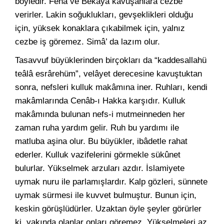
böyledir. Fenâ ve Bekâya kavuşanlara cezbe
verirler. Lakin soğuklukları, gevşeklikleri olduğu
için, yüksek konaklara çıkabilmek için, yalnız
cezbe iş göremez. Simâ’ da lazım olur.
Tasavvuf büyüklerinden birçokları da “kaddesallahü
teâlâ esrârehüm”, velâyet derecesine kavuştuktan
sonra, nefsleri kulluk makâmına iner. Ruhları, kendi
makâmlarında Cenâb-ı Hakka karşıdır. Kulluk
makâmında bulunan nefs-i mutmeinneden her
zaman ruha yardım gelir. Ruh bu yardımı ile
matluba aşina olur. Bu büyükler, ibâdetle rahat
ederler. Kulluk vazifelerini görmekle sükûnet
bulurlar. Yükselmek arzuları azdır. İslamiyete
uymak nuru ile parlamışlardır. Kalp gözleri, sünnete
uymak sürmesi ile kuvvet bulmuştur. Bunun için,
keskin görüşlüdürler. Uzaktan öyle şeyler görürler
ki, yakında olanlar onları göremez. Yükselmeleri az