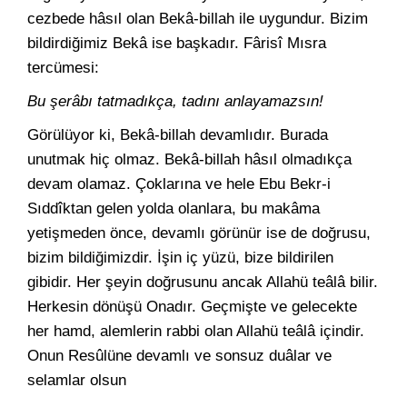
cezbede hâsıl olan Bekâ-billah ile uygundur. Bizim
bildirdiğimiz Bekâ ise başkadır. Fârisî Mısra
tercümesi:
Bu şerâbı tatmadıkça, tadını anlayamazsın!
Görülüyor ki, Bekâ-billah devamlıdır. Burada
unutmak hiç olmaz. Bekâ-billah hâsıl olmadıkça
devam olamaz. Çoklarına ve hele Ebu Bekr-i
Sıddîktan gelen yolda olanlara, bu makâma
yetişmeden önce, devamlı görünür ise de doğrusu,
bizim bildiğimizdir. İşin iç yüzü, bize bildirilen
gibidir. Her şeyin doğrusunu ancak Allahü teâlâ bilir.
Herkesin dönüşü Onadır. Geçmişte ve gelecekte
her hamd, alemlerin rabbi olan Allahü teâlâ içindir.
Onun Resûlüne devamlı ve sonsuz duâlar ve
selamlar olsun