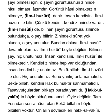
şeyi bilmesi için, o şeyin görüntüsünün zihinde
hâsıl olması lâzımdır. Görüntü hâsıl olmaksızın
bilmeye,
(İlm-i huzûrî)
denir. İnsan kendisini, İlm-i
huzûrî ile bilir. Çünkü kendisi, kendi zihninde vardır.
(İlm-i husûlî)
de, bilinen şeyin görüntüsü zihinde
bulundukça, o şey bilinir. Zihindeki sûret yok
olunca, o şey unutulur. Bundan dolayı, İlm-i husûlî
devamlı olamaz. İlm-i huzûrî böyle değildir. Bilinen
şey, hiç unutulmaz. İnsan kendisini, İlm-i huzûrî ile
bilmektedir. Kendisi zihinde hep var olduğundan,
insan kendini hiç unutmaz. Bekâ-billah, İlm-i huzûrî
ile olur. Hiç unutulmaz. Bunu yanlış anlamamalıdır.
Bekâ-billah, kendini Hak bulmaktır sanmamalıdır.
Tasavvufçulardan birkaçı burada yanıldı.
(Hakk-ul-
yakîn)
in böyle olduğunu sandı. Öyle değildir. Tam
Fenâdan sonra hâsıl olan Bekâ-billahın böyle
bilgileri yoktur. Onların söyledikleri hakk-ul-yakîn,