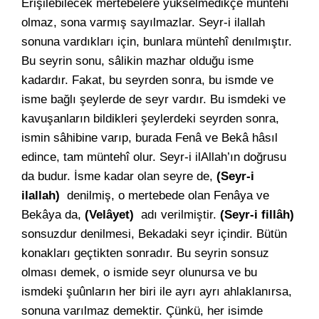
Erişilebilecek mertebelere yükselmedikçe müntehî
olmaz, sona varmış sayılmazlar. Seyr-i ilallah
sonuna vardıkları için, bunlara müntehî denılmıştır.
Bu seyrin sonu, sâlikin mazhar olduğu isme
kadardır. Fakat, bu seyrden sonra, bu ismde ve
isme bağlı şeylerde de seyr vardır. Bu ismdeki ve
kavuşanların bildikleri şeylerdeki seyrden sonra,
ismin sâhibine varıp, burada Fenâ ve Bekâ hâsıl
edince, tam müntehî olur. Seyr-i ilAllah’ın doğrusu
da budur. İsme kadar olan seyre de,
(Seyr-i
ilallah)
denilmiş, o mertebede olan Fenâya ve
Bekâya da,
(Velâyet)
adı verilmiştir.
(Seyr-i fillâh)
sonsuzdur denilmesi, Bekadaki seyr içindir. Bütün
konakları geçtikten sonradır. Bu seyrin sonsuz
olması demek, o ismide seyr olunursa ve bu
ismdeki şuûnların her biri ile ayrı ayrı ahlaklanırsa,
sonuna varılmaz demektir. Çünkü, her isimde