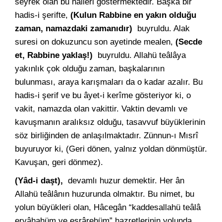
seyrek olan bu halleri göstermektedir. Başka bir
hadis-i şerifte,
(Kulun Rabbine en yakın olduğu
zaman, namazdaki zamanıdır)
buyruldu. Alak
suresi on dokuzuncu son ayetinde mealen,
(Secde
et, Rabbine yaklaş!)
buyruldu. Allahü teâlâya
yakınlık çok olduğu zaman, başkalarının
bulunması, araya karışmaları da o kadar azalır. Bu
hadis-i şerif ve bu âyet-i kerîme gösteriyor ki, o
vakit, namazda olan vakittir. Vaktin devamlı ve
kavuşmanın aralıksız olduğu, tasavvuf büyüklerinin
söz birliğinden de anlaşılmaktadır. Zünnun-ı Mısrî
buyuruyor ki, (Geri dönen, yalnız yoldan dönmüştür.
Kavuşan, geri dönmez).
(Yâd-i daşt),
devamlı huzur demektir. Her ân
Allahü teâlânın huzurunda olmaktır. Bu nimet, bu
yolun büyükleri olan, Hâcegân “kaddesallahü teâlâ
ervâhahüm ve esrârehüm” hazretlerinin yolunda