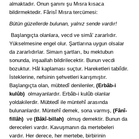
almaktadır. Onun şanını şu Mısra kısaca
bildirmektedir. Fârisî Mısra tercümesi:
Bütün güzellerde bulunan, yalnız sende vardır!
Başlangıçta olanlara, vecd ve simâ’ zararlıdır.
Yükselmesine engel olur. Şartlarına uygun olsalar
da zararlıdırlar. Simaın şartları, bu mektubun
sonunda, inşaallah bildirilecektir. Bunun vecdi
bozuktur. Hâl kaplaması suçtur. Hareketleri tabiîdir.
İsteklerine, nefsinin şehvetleri karışmıştır.
Başlangıçta olan, mübtedî denilenler,
(Erbâb-i
kulûb)
olmayanlardır. Erbâb-i kulûb olanlar
yoldakilerdir. Mübtedî ile müntehî arasında
bulunanlardır. Müntehî demek, sona varmış,
(Fânî-
fillâh)
ve
(Bâkî-billah)
olmuş demektir. Bunun da
dereceleri vardır. Kavuşmanın da mertebeleri
vardır. Her derece, her mertebe, birbirinin