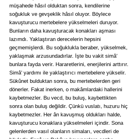
müşahede hâsıl olduktan sonra, kendilerine
soğukluk ve gevşeklik hâsıl oluyor. Böylece
kavuşturucu mertebelere yükselmeleri duruyor.
Bunların daha kavuşturacak konakları aşması
lazımdı. Yaklaştıran derecelerin hepsini
geçmemişlerdi. Bu soğuklukla beraber, yükselmek,
yaklaşmak arzusundadırlar. İşte bu vakit simâ’
bunlara fayda verir. Hararetlerini, enerjilerini arttırır.
Simâ’ yardımı ile yaklaştırıcı mertebelere yükselir.
Sükûnet bulduktan sonra, bu mertebelerden geri
dönerler. Fakat inerken, o makâmlardaki hallerini
kaybetmezler. Bu vecd, bu buluş, kaybettikten
sonra olan buluş değildir. Çünkü vuslatı, huzuru hiç
kaybetmezler. Her ân kavuşmuş oldukları halde,
kavuşturucu konaklara yükselmeleri içindir. Sona
gelenlerden vasıl olanların simaları, vecdleri de