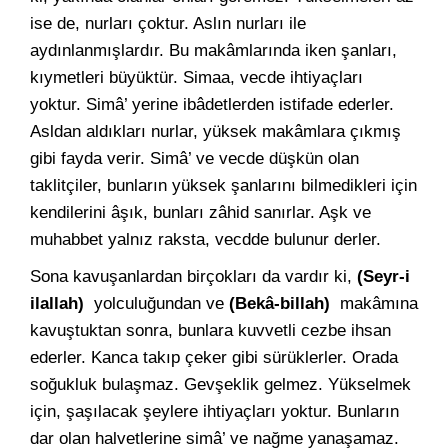
ise de, nurları çoktur. Aslın nurları ile
aydınlanmışlardır. Bu makâmlarında iken şanları,
kıymetleri büyüktür. Simaa, vecde ihtiyaçları
yoktur. Simâ’ yerine ibâdetlerden istifade ederler.
Asldan aldıkları nurlar, yüksek makâmlara çıkmış
gibi fayda verir. Simâ’ ve vecde düşkün olan
taklitçiler, bunların yüksek şanlarını bilmedikleri için
kendilerini âşık, bunları zâhid sanırlar. Aşk ve
muhabbet yalnız raksta, vecdde bulunur derler.
Sona kavuşanlardan birçokları da vardır ki,
(Seyr-i
ilallah)
yolculuğundan ve
(Bekâ-billah)
makâmına
kavuştuktan sonra, bunlara kuvvetli cezbe ihsan
ederler. Kanca takıp çeker gibi sürüklerler. Orada
soğukluk bulaşmaz. Gevşeklik gelmez. Yükselmek
için, şaşılacak şeylere ihtiyaçları yoktur. Bunların
dar olan halvetlerine simâ’ ve nağme yanaşamaz.