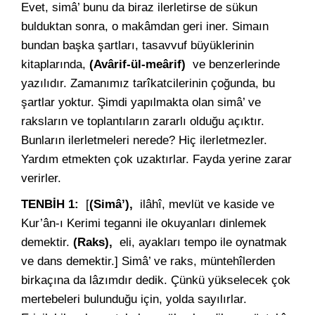
Evet, simâ’ bunu da biraz ilerletirse de sükun
bulduktan sonra, o makâmdan geri iner. Simaın
bundan başka şartları, tasavvuf büyüklerinin
kitaplarında,
(Avârif-ül-meârif)
ve benzerlerinde
yazılıdır. Zamanımız tarîkatcilerinin çoğunda, bu
şartlar yoktur. Şimdi yapılmakta olan simâ’ ve
raksların ve toplantıların zararlı olduğu açıktır.
Bunların ilerletmeleri nerede? Hiç ilerletmezler.
Yardım etmekten çok uzaktırlar. Fayda yerine zarar
verirler.
TENBİH 1:
[
(Simâ’),
ilâhî, mevlüt ve kaside ve
Kur’ân-ı Kerimi teganni ile okuyanları dinlemek
demektir.
(Raks),
eli, ayakları tempo ile oynatmak
ve dans demektir.] Simâ’ ve raks, müntehîlerden
birkaçına da lâzımdır dedik. Çünkü yükselecek çok
mertebeleri bulunduğu için, yolda sayılırlar.