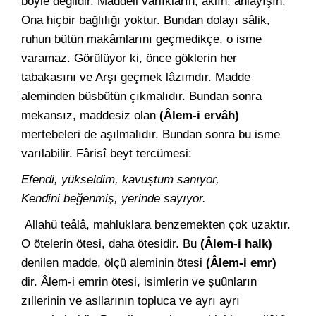
böyle değildir. Maddeli varlıkların, aklın, anlayışın,
Ona hiçbir bağlılığı yoktur. Bundan dolayı sâlik,
ruhun bütün makâmlarını geçmedikçe, o isme
varamaz. Görülüyor ki, önce göklerin her
tabakasını ve Arşı geçmek lâzımdır. Madde
aleminden büsbütün çıkmalıdır. Bundan sonra
mekansız, maddesiz olan
(Âlem-i ervâh)
mertebeleri de aşılmalıdır. Bundan sonra bu isme
varılabilir. Fârisî beyt tercümesi:
Efendi, yükseldim, kavuştum sanıyor,
Kendini beğenmiş, yerinde sayıyor.
Allahü teâlâ, mahluklara benzemekten çok uzaktır.
O ötelerin ötesi, daha ötesidir. Bu
(Âlem-i halk)
denilen madde, ölçü aleminin ötesi
(Âlem-i emr)
dir. Âlem-i emrin ötesi, isimlerin ve şuûnların
zıllerinin ve asllarının topluca ve ayrı ayrı