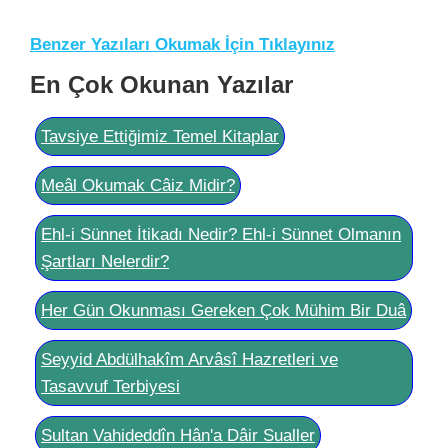
Benzer Yazıları Okumak İçin Tıklayınız
En Çok Okunan Yazılar
Tavsiye Ettiğimiz Temel Kitaplar
Meâl Okumak Câiz Midir?
Ehl-i Sünnet İtikadı Nedir? Ehl-i Sünnet Olmanın
Şartları Nelerdir?
Her Gün Okunması Gereken Çok Mühim Bir Duâ
Seyyid Abdülhakîm Arvâsî Hazretleri ve
Tasavvuf Terbiyesi
Sultan Vahideddîn Hân'a Dâir Sualler