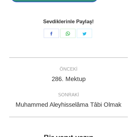
Sevdiklerinle Paylaş!
Share
Share
Share
on
on
on
Facebook
WhatsApp
Twitter
Post
ÖNCEKI
navigation
286. Mektup
Previous
post:
SONRAKI
Muhammed Aleyhisselâma Tâbi Olmak
Next
post: