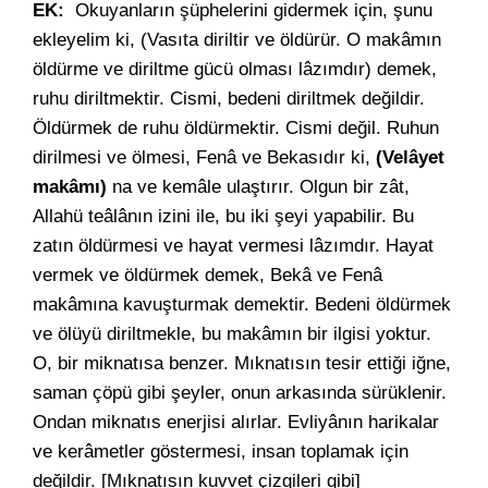
EK:
Okuyanların şüphelerini gidermek için, şunu
ekleyelim ki, (Vasıta diriltir ve öldürür. O makâmın
öldürme ve diriltme gücü olması lâzımdır) demek,
ruhu diriltmektir. Cismi, bedeni diriltmek değildir.
Öldürmek de ruhu öldürmektir. Cismi değil. Ruhun
dirilmesi ve ölmesi, Fenâ ve Bekasıdır ki,
(Velâyet
makâmı)
na ve kemâle ulaştırır. Olgun bir zât,
Allahü teâlânın izini ile, bu iki şeyi yapabilir. Bu
zatın öldürmesi ve hayat vermesi lâzımdır. Hayat
vermek ve öldürmek demek, Bekâ ve Fenâ
makâmına kavuşturmak demektir. Bedeni öldürmek
ve ölüyü diriltmekle, bu makâmın bir ilgisi yoktur.
O, bir miknatısa benzer. Mıknatısın tesir ettiği iğne,
saman çöpü gibi şeyler, onun arkasında sürüklenir.
Ondan miknatıs enerjisi alırlar. Evliyânın harikalar
ve kerâmetler göstermesi, insan toplamak için
değildir. [Mıknatısın kuvvet çizgileri gibi]