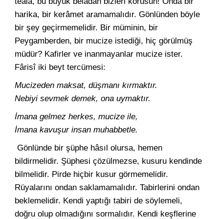
teâlâ, bu büyük beladan bizleri korusun! Onda bir
harika, bir kerâmet aramamalıdır. Gönlünden böyle
bir şey geçirmemelidir. Bir müminin, bir
Peygamberden, bir mucize istediği, hiç görülmüş
müdür? Kafirler ve inanmayanlar mucize ister.
Fârisî iki beyt tercümesi:
Mucizeden maksat, düşmanı kırmaktır.
Nebiyi sevmek demek, ona uymaktır.
İmana gelmez herkes, mucize ile,
İmana kavuşur insan muhabbetle.
Gönlünde bir şüphe hâsıl olursa, hemen
bildirmelidir. Şüphesi çözülmezse, kusuru kendinde
bilmelidir. Pirde hiçbir kusur görmemelidir.
Rüyalarını ondan saklamamalıdır. Tabirlerini ondan
beklemelidir. Kendi yaptığı tabiri de söylemeli,
doğru olup olmadığını sormalıdır. Kendi keşflerine