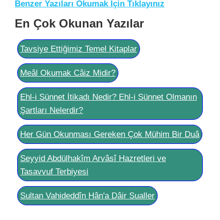
Benzer Yazıları Okumak İçin Tıklayınız
En Çok Okunan Yazılar
Tavsiye Ettiğimiz Temel Kitaplar
Meâl Okumak Câiz Midir?
Ehl-i Sünnet İtikadı Nedir? Ehl-i Sünnet Olmanın
Şartları Nelerdir?
Her Gün Okunması Gereken Çok Mühim Bir Duâ
Seyyid Abdülhakîm Arvâsî Hazretleri ve
Tasavvuf Terbiyesi
Sultan Vahideddîn Hân'a Dâir Sualler