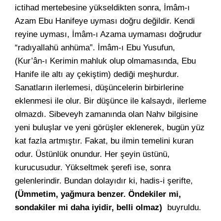
ictihad mertebesine yükseldikten sonra, İmâm-ı
Azam Ebu Hanifeye uyması doğru değildir. Kendi
reyine uyması, İmâm-ı Azama uymaması doğrudur
“radıyallahü anhüma”. İmâm-ı Ebu Yusufun,
(Kur’ân-ı Kerimin mahluk olup olmamasında, Ebu
Hanife ile altı ay çekiştim) dediği meşhurdur.
Sanatların ilerlemesi, düşüncelerin birbirlerine
eklenmesi ile olur. Bir düşünce ile kalsaydı, ilerleme
olmazdı. Sibeveyh zamanında olan Nahv bilgisine
yeni buluşlar ve yeni görüşler eklenerek, bugün yüz
kat fazla artmıştır. Fakat, bu ilmin temelini kuran
odur. Üstünlük onundur. Her şeyin üstünü,
kurucusudur. Yükseltmek şerefi ise, sonra
gelenlerindir. Bundan dolayıdır ki, hadis-i şerifte,
(Ümmetim, yağmura benzer. Öndekiler mi,
sondakiler mi daha iyidir, belli olmaz)
buyruldu.