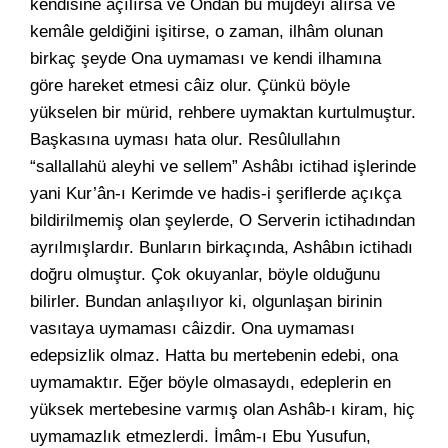
kendisine açılırsa ve Ondan bu müjdeyi alırsa ve
kemâle geldiğini işitirse, o zaman, ilhâm olunan
birkaç şeyde Ona uymaması ve kendi ilhamına
göre hareket etmesi câiz olur. Çünkü böyle
yükselen bir mürid, rehbere uymaktan kurtulmuştur.
Başkasına uyması hata olur. Resûlullahın
“sallallahü aleyhi ve sellem” Ashâbı ictihad işlerinde
yani Kur’ân-ı Kerimde ve hadis-i şeriflerde açıkça
bildirilmemiş olan şeylerde, O Serverin ictihadından
ayrılmışlardır. Bunların birkaçında, Ashâbın ictihadı
doğru olmuştur. Çok okuyanlar, böyle olduğunu
bilirler. Bundan anlaşılıyor ki, olgunlaşan birinin
vasıtaya uymaması câizdir. Ona uymaması
edepsizlik olmaz. Hatta bu mertebenin edebi, ona
uymamaktır. Eğer böyle olmasaydı, edeplerin en
yüksek mertebesine varmış olan Ashâb-ı kiram, hiç
uymamazlık etmezlerdi. İmâm-ı Ebu Yusufun,