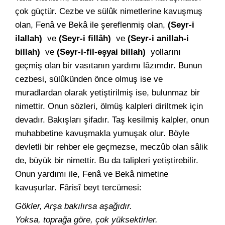
çok güçtür. Cezbe ve sülûk nimetlerine kavuşmuş
olan, Fenâ ve Bekâ ile şereflenmiş olan,
(Seyr-i
ilallah)
ve
(Seyr-i fillâh)
ve
(Seyr-i anillah-i
billah)
ve
(Seyr-i-fil-eşyai billah)
yollarını
geçmiş olan bir vasıtanın yardımı lâzımdır. Bunun
cezbesi, sülûkünden önce olmuş ise ve
muradlardan olarak yetiştirilmiş ise, bulunmaz bir
nimettir. Onun sözleri, ölmüş kalpleri diriltmek için
devadır. Bakışları şifadır. Taş kesilmiş kalpler, onun
muhabbetine kavuşmakla yumuşak olur. Böyle
devletli bir rehber ele geçmezse, meczûb olan sâlik
de, büyük bir nimettir. Bu da talipleri yetiştirebilir.
Onun yardımı ile, Fenâ ve Bekâ nimetine
kavuşurlar. Fârisî beyt tercümesi:
Gökler, Arşa bakılırsa aşağıdır.
Yoksa, toprağa göre, çok yüksektirler.