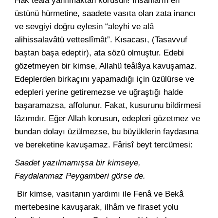
Hak teâlâ yanılmaktan korusun! İnsanların en
üstünü hürmetine, saadete vasıta olan zata inancı
ve sevgiyi doğru eylesin “aleyhi ve alâ
alihissalavâtü vetteslîmât”. Kısacası, (Tasavvuf
baştan başa edeptir), ata sözü olmuştur. Edebi
gözetmeyen bir kimse, Allahü teâlâya kavuşamaz.
Edeplerden birkaçını yapamadığı için üzülürse ve
edepleri yerine getiremezse ve uğraştığı halde
başaramazsa, affolunur. Fakat, kusurunu bildirmesi
lâzımdır. Eğer Allah korusun, edepleri gözetmez ve
bundan dolayı üzülmezse, bu büyüklerin faydasına
ve bereketine kavuşamaz. Fârisî beyt tercümesi:
Saadet yazılmamışsa bir kimseye,
Faydalanmaz Peygamberi görse de.
Bir kimse, vasıtanın yardımı ile Fenâ ve Bekâ
mertebesine kavuşarak, ilhâm ve firaset yolu