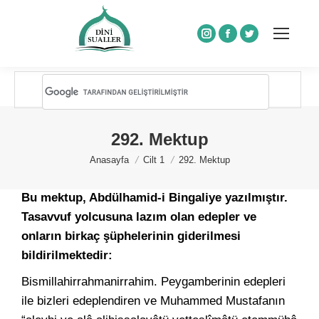
Instagram
Facebook
Twitter
292. Mektup
You are here:
Anasayfa
Cilt 1
292. Mektup
Bu mektup, Abdülhamid-i Bingaliye yazılmıştır.
Tasavvuf yolcusuna lazım olan edepler ve
onların birkaç şüphelerinin giderilmesi
bildirilmektedir:
Bismillahirrahmanirrahim. Peygamberinin edepleri
ile bizleri edeplendiren ve Muhammed Mustafanın