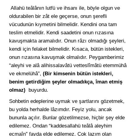
Allahü teâlânın lutfü ve ihsanı ile, böyle olgun ve
oldurabilen bir zât ele geçerse, onun şerefli
vücudunün kıymetini bilmelidir. Kendini ona tam
teslim etmelidir. Kendi saadetini onun rızasına
kavuşmakta aramalıdır. Onun râzı olmadığı şeyleri,
kendi için felaket bilmelidir. Kısaca, bütün istekleri,
onun rızasına kavuşmak olmalıdır. Peygamberimiz
“aleyhi ve alâ alihissalavâtü vetteslîmâtü etemmühâ
ve ekmelühâ”,
(Bir kimsenin bütün istekleri,
benim getirdiğim şeyler olmadıkça, îman etmiş
olmaz)
buyurdu.
Sohbetin edeplerine uymak ve şartlarını gözetmek,
bu yolda herhalde lâzımdır. Feyiz yolu, ancak
bununla açılır. Bunlar gözetilmezse, hiçbir şey elde
edilemez. Ondan “kaddesallahü teâlâ aleyhim
ecmaîn” fayda elde edilemez. Çok lazım olan