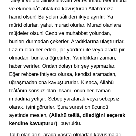
“aleyhi ve alâ alihissalavâtü vetteslîmâtü etemmühâ
ve ekmelühâ” ahlakına kavuşturan Allah’ımıza
hamd olsun! Bu yolun sâlikleri ikiye ayrılır: Ya
mürid olurlar, yahut murad olurlar. Murad olanlara
müjdeler olsun! Cezb ve muhabbet yolundan,
bunları durmadan çekerler. Aradıklarına ulaştırırlar.
Lazım olan her edebi, pir yardımı ile veya arada pir
olmadan, bunlara öğretirler. Yanıldıkları zaman,
haber verirler. Ondan dolayı bir şey yapmazlar.
Eğer rehbere ihtiyacı olursa, kendisi aramadan,
uğraşmadan ona kavuştururlar. Kısaca, Allahü
teâlânın sonsuz olan ihsanı, onun her zaman
imdadına yetişir. Sebep yaratarak veya sebepsiz
olarak, işini görürler. Şura suresi on üçüncü
ayetinde mealen,
(Allahü teâlâ, dilediğini seçerek
kendine kavuşturur)
buyruldu.
Talib olanların, arada vasıta olmadan kavuşmaları