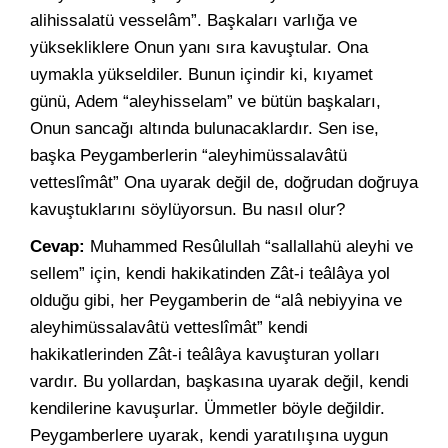
alihissalatü vesselâm”. Başkaları varlığa ve
yüksekliklere Onun yanı sıra kavuştular. Ona
uymakla yükseldiler. Bunun içindir ki, kıyamet
günü, Adem “aleyhisselam” ve bütün başkaları,
Onun sancağı altında bulunacaklardır. Sen ise,
başka Peygamberlerin “aleyhimüssalavâtü
vetteslîmât” Ona uyarak değil de, doğrudan doğruya
kavuştuklarını söylüyorsun. Bu nasıl olur?
Cevap:
Muhammed Resûlullah “sallallahü aleyhi ve
sellem” için, kendi hakikatinden Zât-i teâlâya yol
olduğu gibi, her Peygamberin de “alâ nebiyyina ve
aleyhimüssalavâtü vetteslîmât” kendi
hakikatlerinden Zât-i teâlâya kavuşturan yolları
vardır. Bu yollardan, başkasına uyarak değil, kendi
kendilerine kavuşurlar. Ümmetler böyle değildir.
Peygamberlere uyarak, kendi yaratılışına uygun