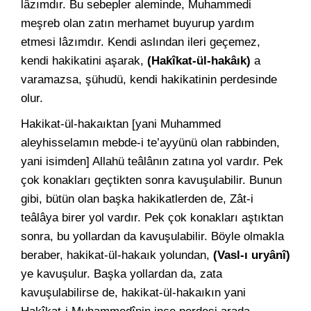
lâzımdır. Bu sebepler aleminde, Muhammedi
meşreb olan zatın merhamet buyurup yardım
etmesi lâzımdır. Kendi aslından ileri geçemez,
kendi hakikatini aşarak,
(Hakîkat-ül-hakâık)
a
varamazsa, şühudü, kendi hakikatinin perdesinde
olur.
Hakikat-ül-hakaıktan [yani Muhammed
aleyhisselamın mebde-i te’ayyünü olan rabbinden,
yani isimden] Allahü teâlânın zatına yol vardır. Pek
çok konakları geçtikten sonra kavuşulabilir. Bunun
gibi, bütün olan başka hakikatlerden de, Zât-i
teâlâya birer yol vardır. Pek çok konakları aştıktan
sonra, bu yollardan da kavuşulabilir. Böyle olmakla
beraber, hakikat-ül-hakaık yolundan,
(Vasl-ı uryânî)
ye kavuşulur. Başka yollardan da, zata
kavuşulabilirse de, hakikat-ül-hakaıkın yani