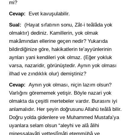
mi?
Cevap:
Evet kavuşulabilir.
Sual:
(Hayat sıfatının sonu, Zât-i teâlâda yok
olmaktır) dediniz. Kamillerin, yok olmak
makâmından ellerine geçen nedir? Yukarıda
bildirdiğinize göre, hakikatlerin te’ayyünlerinin
aynları yani kendileri yok olmaz. (Eğer yokluk
varsa, nazaridir, görünüştedir. Aynın yok olması
ilhad ve zındıklık olur) demiştiniz?
Cevap:
Aynın yok olması, niçin lazım olsun?
Varlığını görememek yetişir. Böyle nazari yok
olmakta da çeşitli mertebeler vardır. Burasını iyi
anlamalıdır. Her şeyin doğrusunu Allahü teâlâ bilir.
Doğru yolda gidenlere ve Muhammed Mustafa’ya
uyanlara selam olsun “aleyhi ve alâ âlihi
minessalavâti vetteslîmâti etemmühâ ve