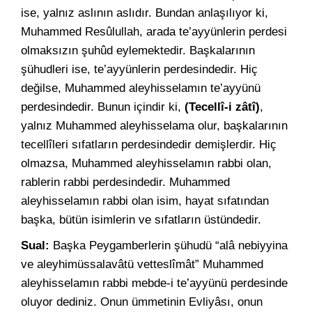
ise, yalnız aslının aslıdır. Bundan anlaşılıyor ki,
Muhammed Resûlullah, arada te’ayyünlerin perdesi
olmaksızın şuhûd eylemektedir. Başkalarının
şühudleri ise, te’ayyünlerin perdesindedir. Hiç
değilse, Muhammed aleyhisselamın te’ayyünü
perdesindedir. Bunun içindir ki,
(Tecellî-i zâtî)
,
yalnız Muhammed aleyhisselama olur, başkalarının
tecellîleri sıfatların perdesindedir demişlerdir. Hiç
olmazsa, Muhammed aleyhisselamın rabbi olan,
rablerin rabbi perdesindedir. Muhammed
aleyhisselamın rabbi olan isim, hayat sıfatından
başka, bütün isimlerin ve sıfatların üstündedir.
Sual:
Başka Peygamberlerin şühudü “alâ nebiyyina
ve aleyhimüssalavâtü vetteslîmât” Muhammed
aleyhisselamın rabbi mebde-i te’ayyünü perdesinde
oluyor dediniz. Onun ümmetinin Evliyâsı, onun