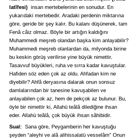
latîfesi)
insan mertebelerinin en sonudur. En
yukarıdaki mertebedir. Aradaki perdenin miktarına
göre, geride bir şey kalır. Bu kalanı düşünerek, tam
Fenâ câiz olmaz. Böyle bir artığın kaldığını
Muhammedi meşreb olandan başka kim anlayabilir?
Muhammedi meşreb olanlardan da, milyonda birine
bu keskin görüş verilirse yine büyük nimettir.
Tasavvuf büyükleri, ruha ve sırra kadar kavuştular.
Hafiden söz eden çok az oldu. Ahfadan kim ne
diyebilir? Ahfâ deryasına dalarak onun sonsuz
damlalarından bir tanesine kavuşabilen ve
anlayabilen çok az, hem de pekçok az bulunur. Bu,
öyle bir nimettir ki, Allahü teâlâ dilediğine ihsan
eder. Allahü teâlâ, çok büyük ihsan sâhibidir.
Sual:
Sana göre, Peygamberin her kavuştuğu
şeyden “aleyhi ve alâ alihissalatü vesselâm” Onun