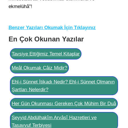
ekmelühâ”!
Benzer Yazıları Okumak İçin Tıklayınız
En Çok Okunan Yazılar
Tavsiye Ettiğimiz Temel Kitaplar
Meâl Okumak Câiz Midir?
Ehl-i Sünnet İtikadı Nedir? Ehl-i Sünnet Olmanın
Şartları Nelerdir?
Her Gün Okunması Gereken Çok Mühim Bir Duâ
Seyyid Abdülhakîm Arvâsî Hazretleri ve
Tasavvuf Terbiyesi