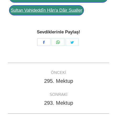
Sultan Vahideddîn Hân'a Dâir Sualler
Sevdiklerinle Paylaş!
Share
Share
Share
on
on
on
Facebook
WhatsApp
Twitter
Post
ÖNCEKI
navigation
295. Mektup
Previous
post:
SONRAKI
293. Mektup
Next
post: