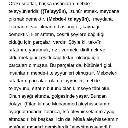
Öteki sıfatlar, başka insanların mebde-i
te’ayyünleridir. [
(Te’ayyün),
zuhûr etmek, meydana
çıkmak demektir.
(Mebde-i te’ayyün),
meydana
çıkmanın, var olmanın başlangıcı, kaynağı
demektir.] Her sıfatın, çeşitli şeylere bağlılığı
olduğu için parçaları vardır. Şöyle ki, tekvîn
sıfatının, yaratmak, rızk vermek, diriltmek ve
öldürmek gibi çeşitli bağlılıkları olduğu için,
parçaları olmuştur. Bu parçalar da, bütünleri gibi,
insanların mebde-i te’ayyünleri olmuştur. Mebdeleri,
sıfatların parçaları olan te’ayyünler, mebde-i
te’ayyünü, sıfatın bütünü olan kimseye tâbi olur.
Onun ayağı altında, gölgesinde yaşar. Bundan
dolayı, (Filan kimse Muhammed aleyhisselamın
ayağı altındadır, falanca, Îsâ aleyhisselamın ayağı
altındadır, bir başkası için de, Mûsâ aleyhisselamın
ayağı altındadır) demişlerdir “aleyhimüssalavâtü