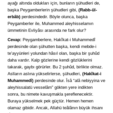
ayağı altında oldukları için, bunların şühudleri de,
başka Peygamberlerin şühudleri gibi,
(Rabb-ül-
erbâb)
perdesindedir. Böyle olunca, başka
Peygamberler ile, Muhammed aleyhisselamın
ümmetinin Evliyâsı arasında ne fark olur?
Cevap:
Peygamberlere, Hakîkat-i Muhammedî
perdesinde olan şühutten başka, kendi mebde-i
te’ayyünleri yolundan hâsıl olan, başka bir şuhûd
daha vardır. Kalp gözlerine kendi gözlüklerini
takarak, gaybı görürler. Bu 2 şuhûd, birlikte olmaz.
Aslların aslına yükselirlerse, şühudleri,
(Hakîkat-i
Muhammedî)
perdesinde olur. Îsâ “alâ nebiyyina ve
aleyhissalatü vesselâm” gökten yere indikten
sonra, bu nimete kavuşmakla şereflenecektir.
Buraya yükselmek pek güçtür. Hemen hemen
olamaz gibidir. Ancak, Allahü teâlânın büyük ihsanı