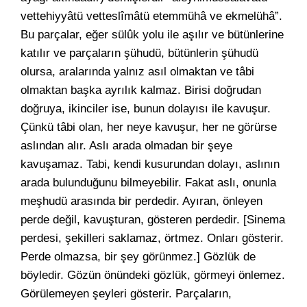
vettehiyyâtü vetteslîmâtü etemmühâ ve ekmelühâ”.
Bu parçalar, eğer sülûk yolu ile aşılır ve bütünlerine
katılır ve parçaların şühudü, bütünlerin şühudü
olursa, aralarında yalnız asıl olmaktan ve tâbi
olmaktan başka ayrılık kalmaz. Birisi doğrudan
doğruya, ikinciler ise, bunun dolayısı ile kavuşur.
Çünkü tâbi olan, her neye kavuşur, her ne görürse
aslından alır. Aslı arada olmadan bir şeye
kavuşamaz. Tabi, kendi kusurundan dolayı, aslının
arada bulunduğunu bilmeyebilir. Fakat aslı, onunla
meşhudü arasında bir perdedir. Ayıran, önleyen
perde değil, kavuşturan, gösteren perdedir. [Sinema
perdesi, şekilleri saklamaz, örtmez. Onları gösterir.
Perde olmazsa, bir şey görünmez.] Gözlük de
böyledir. Gözün önündeki gözlük, görmeyi önlemez.
Görülemeyen şeyleri gösterir. Parçaların,