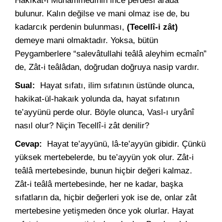
Hakîkat-i Muhammedînin ince perdesi arada
bulunur. Kalın değilse ve mani olmaz ise de, bu
kadarcık perdenin bulunması,
(Tecellî-i zât)
demeye mani olmaktadır. Yoksa, bütün
Peygamberlere “salevâtullahi teâlâ aleyhim ecmaîn”
de, Zât-i teâlâdan, doğrudan doğruya nasip vardır.
Sual:
Hayat sıfatı, ilim sıfatının üstünde olunca,
hakikat-ül-hakaık yolunda da, hayat sıfatının
te’ayyünü perde olur. Böyle olunca, Vasl-ı uryânî
nasıl olur? Niçin Tecellî-i zât denilir?
Cevap:
Hayat te’ayyünü, lâ-te’ayyün gibidir. Çünkü
yüksek mertebelerde, bu te’ayyün yok olur. Zât-i
teâlâ mertebesinde, bunun hiçbir değeri kalmaz.
Zât-i teâlâ mertebesinde, her ne kadar, başka
sıfatların da, hiçbir değerleri yok ise de, onlar zât
mertebesine yetişmeden önce yok olurlar. Hayat