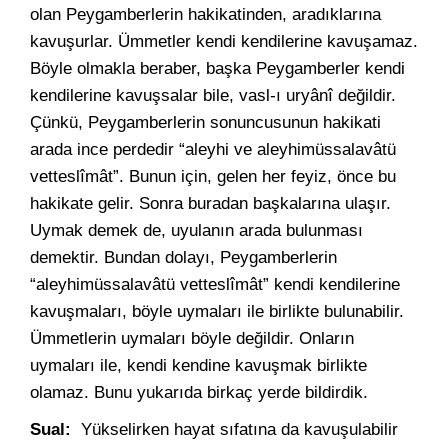
olan Peygamberlerin hakikatinden, aradıklarına
kavuşurlar. Ümmetler kendi kendilerine kavuşamaz.
Böyle olmakla beraber, başka Peygamberler kendi
kendilerine kavuşsalar bile, vasl-ı uryânî değildir.
Çünkü, Peygamberlerin sonuncusunun hakikati
arada ince perdedir “aleyhi ve aleyhimüssalavâtü
vetteslîmât”. Bunun için, gelen her feyiz, önce bu
hakikate gelir. Sonra buradan başkalarına ulaşır.
Uymak demek de, uyulanın arada bulunması
demektir. Bundan dolayı, Peygamberlerin
“aleyhimüssalavâtü vetteslîmât” kendi kendilerine
kavuşmaları, böyle uymaları ile birlikte bulunabilir.
Ümmetlerin uymaları böyle değildir. Onların
uymaları ile, kendi kendine kavuşmak birlikte
olamaz. Bunu yukarıda birkaç yerde bildirdik.
Sual:
Yükselirken hayat sıfatına da kavuşulabilir