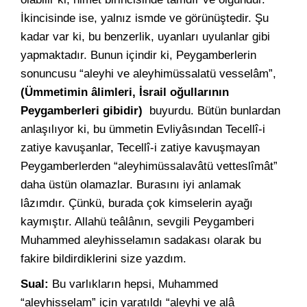
İkincisinde ise, yalnız ismde ve görünüştedir. Şu
kadar var ki, bu benzerlik, uyanları uyulanlar gibi
yapmaktadır. Bunun içindir ki, Peygamberlerin
sonuncusu “aleyhi ve aleyhimüssalatü vesselâm”,
(Ümmetimin âlimleri, İsrail oğullarının
Peygamberleri gibidir)
buyurdu. Bütün bunlardan
anlaşılıyor ki, bu ümmetin Evliyâsından Tecellî-i
zatiye kavuşanlar, Tecellî-i zatiye kavuşmayan
Peygamberlerden “aleyhimüssalavâtü vetteslîmât”
daha üstün olamazlar. Burasını iyi anlamak
lâzımdır. Çünkü, burada çok kimselerin ayağı
kaymıştır. Allahü teâlânın, sevgili Peygamberi
Muhammed aleyhisselamın sadakası olarak bu
fakire bildirdiklerini size yazdım.
Sual:
Bu varlıkların hepsi, Muhammed
“aleyhisselam” için yaratıldı “aleyhi ve alâ