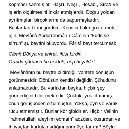
kopması sanmışlar. Haşrı, Neşri, Hesabı, Sıratı ve
işlerin ölçülmesini inkâr etmişlerdir. Doğru yoldan
ayrılmışlar, birçoklarını da saptırmışlardır.
Bunlardan birini gördüm. Kendini haklı göstermek
için, Mevlânâ Abdurrahmân-i Câminin “kuddise
sirruh” şu beytini okuyordu. Fârisî beyt tercümesi:
Câmi! Dünya ve ahiret, ikisi birdir.
Ortada görünen bu çokluk, hep hayaldir!
Mevlânânın bu beytte bildirdiği, vahtete dönüşün
görünmesidir. Dönüşün kendisi değildir. Şühudünü
anlatmaktadır. Bu varlıktan başka, hiçbir şey
görmediğini bildirmektedir. Çokluk, yok olmamış,
onun görüşünden örtülmüştür. Yoksa, ayn ve varlık
rücu etmemiştir. Bunlar kör gibidirler. Hiçbir Velinin
“rahmetullahi aleyhim ecmaîn” aczden, kusurdan ve
ihtiyaçtan kurtulamadığını görmüyorlar mı? Böyle