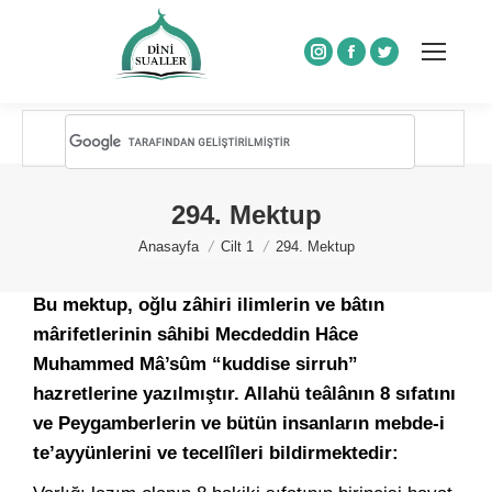
Instagram
Facebook
Twitter
294. Mektup
You are here:
Anasayfa
Cilt 1
294. Mektup
Bu mektup, oğlu zâhiri ilimlerin ve bâtın
mârifetlerinin sâhibi Mecdeddin Hâce
Muhammed Mâ’sûm “kuddise sirruh”
hazretlerine yazılmıştır. Allahü teâlânın 8 sıfatını
ve Peygamberlerin ve bütün insanların mebde-i
te’ayyünlerini ve tecellîleri bildirmektedir: