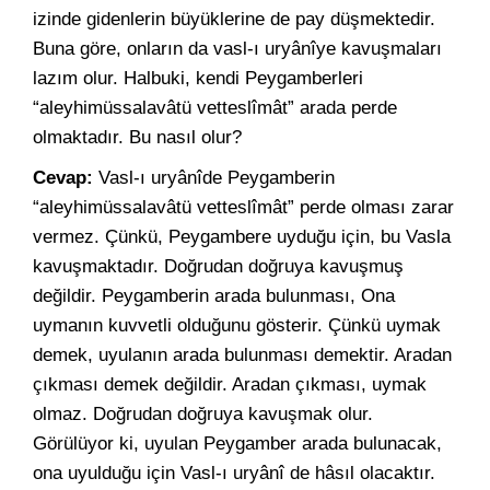
izinde gidenlerin büyüklerine de pay düşmektedir.
Buna göre, onların da vasl-ı uryânîye kavuşmaları
lazım olur. Halbuki, kendi Peygamberleri
“aleyhimüssalavâtü vetteslîmât” arada perde
olmaktadır. Bu nasıl olur?
Cevap:
Vasl-ı uryânîde Peygamberin
“aleyhimüssalavâtü vetteslîmât” perde olması zarar
vermez. Çünkü, Peygambere uyduğu için, bu Vasla
kavuşmaktadır. Doğrudan doğruya kavuşmuş
değildir. Peygamberin arada bulunması, Ona
uymanın kuvvetli olduğunu gösterir. Çünkü uymak
demek, uyulanın arada bulunması demektir. Aradan
çıkması demek değildir. Aradan çıkması, uymak
olmaz. Doğrudan doğruya kavuşmak olur.
Görülüyor ki, uyulan Peygamber arada bulunacak,
ona uyulduğu için Vasl-ı uryânî de hâsıl olacaktır.