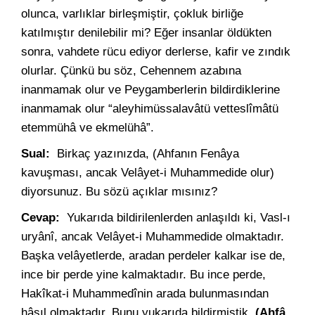
olunca, varlıklar birleşmiştir, çokluk birliğe
katılmıştır denilebilir mi? Eğer insanlar öldükten
sonra, vahdete rücu ediyor derlerse, kafir ve zındık
olurlar. Çünkü bu söz, Cehennem azabına
inanmamak olur ve Peygamberlerin bildirdiklerine
inanmamak olur “aleyhimüssalavâtü vetteslîmâtü
etemmühâ ve ekmelühâ”.
Sual:
Birkaç yazınızda, (Ahfanın Fenâya
kavuşması, ancak Velâyet-i Muhammedide olur)
diyorsunuz. Bu sözü açıklar mısınız?
Cevap:
Yukarıda bildirilenlerden anlaşıldı ki, Vasl-ı
uryânî, ancak Velâyet-i Muhammedide olmaktadır.
Başka velâyetlerde, aradan perdeler kalkar ise de,
ince bir perde yine kalmaktadır. Bu ince perde,
Hakîkat-i Muhammedînin arada bulunmasından
hâsıl olmaktadır. Bunu yukarıda bildirmiştik.
(Ahfâ