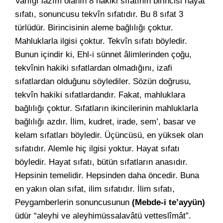
Varlığı lazım olanın 8 hakiki sıfatının birincisi hayat
sıfatı, sonuncusu tekvîn sıfatıdır. Bu 8 sıfat 3
türlüdür. Birincisinin aleme bağlılığı çoktur.
Mahluklarla ilgisi çoktur. Tekvîn sıfatı böyledir.
Bunun içindir ki, Ehl-i sünnet âlimlerinden çoğu,
tekvînin hakiki sıfatlardan olmadığını, izafi
sıfatlardan olduğunu söylediler. Sözün doğrusu,
tekvîn hakiki sıfatlardandır. Fakat, mahluklara
bağlılığı çoktur. Sıfatların ikincilerinin mahluklarla
bağlılığı azdır. İlim, kudret, irade, sem’, basar ve
kelam sıfatları böyledir. Üçüncüsü, en yüksek olan
sıfatıdır. Alemle hiç ilgisi yoktur. Hayat sıfatı
böyledir. Hayat sıfatı, bütün sıfatların anasıdır.
Hepsinin temelidir. Hepsinden daha öncedir. Buna
en yakın olan sıfat, ilim sıfatıdır. İlim sıfatı,
Peygamberlerin sonuncusunun
(Mebde-i te’ayyün)
üdür “aleyhi ve aleyhimüssalavâtü vetteslîmât”.