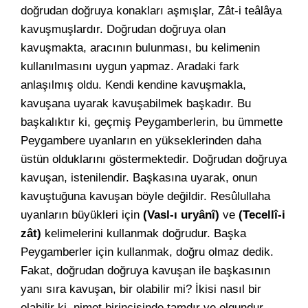
doğrudan doğruya konakları aşmışlar, Zât-i teâlâya
kavuşmuşlardır. Doğrudan doğruya olan
kavuşmakta, aracının bulunması, bu kelimenin
kullanılmasını uygun yapmaz. Aradaki fark
anlaşılmış oldu. Kendi kendine kavuşmakla,
kavuşana uyarak kavuşabilmek başkadır. Bu
başkalıktır ki, geçmiş Peygamberlerin, bu ümmette
Peygambere uyanların en yükseklerinden daha
üstün olduklarını göstermektedir. Doğrudan doğruya
kavuşan, istenilendir. Başkasına uyarak, onun
kavuştuğuna kavuşan böyle değildir. Resûlullaha
uyanların büyükleri için
(Vasl-ı uryânî)
ve
(Tecellî-i
zât)
kelimelerini kullanmak doğrudur. Başka
Peygamberler için kullanmak, doğru olmaz dedik.
Fakat, doğrudan doğruya kavuşan ile başkasının
yanı sıra kavuşan, bir olabilir mi? İkisi nasıl bir
olabilir ki, nimet birincisinde tamdır ve olgundur.