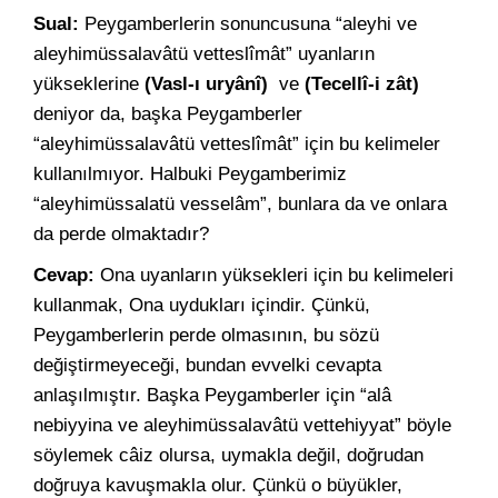
Sual:
Peygamberlerin sonuncusuna “aleyhi ve
aleyhimüssalavâtü vetteslîmât” uyanların
yükseklerine
(Vasl-ı uryânî)
ve
(Tecellî-i zât)
deniyor da, başka Peygamberler
“aleyhimüssalavâtü vetteslîmât” için bu kelimeler
kullanılmıyor. Halbuki Peygamberimiz
“aleyhimüssalatü vesselâm”, bunlara da ve onlara
da perde olmaktadır?
Cevap:
Ona uyanların yüksekleri için bu kelimeleri
kullanmak, Ona uydukları içindir. Çünkü,
Peygamberlerin perde olmasının, bu sözü
değiştirmeyeceği, bundan evvelki cevapta
anlaşılmıştır. Başka Peygamberler için “alâ
nebiyyina ve aleyhimüssalavâtü vettehiyyat” böyle
söylemek câiz olursa, uymakla değil, doğrudan
doğruya kavuşmakla olur. Çünkü o büyükler,