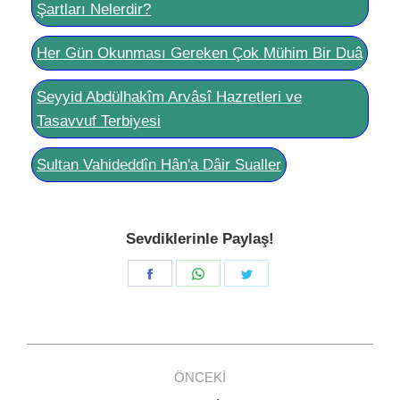
Şartları Nelerdir?
Her Gün Okunması Gereken Çok Mühim Bir Duâ
Seyyid Abdülhakîm Arvâsî Hazretleri ve
Tasavvuf Terbiyesi
Sultan Vahideddîn Hân'a Dâir Sualler
Sevdiklerinle Paylaş!
Share
Share
Share
on
on
on
Facebook
WhatsApp
Twitter
Post
ÖNCEKI