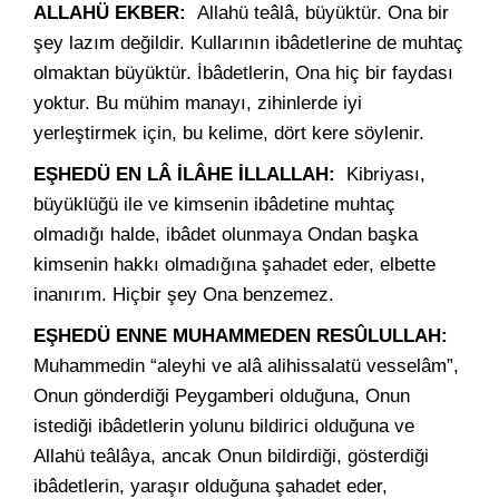
ALLAHÜ EKBER:
Allahü teâlâ, büyüktür. Ona bir
şey lazım değildir. Kullarının ibâdetlerine de muhtaç
olmaktan büyüktür. İbâdetlerin, Ona hiç bir faydası
yoktur. Bu mühim manayı, zihinlerde iyi
yerleştirmek için, bu kelime, dört kere söylenir.
EŞHEDÜ EN LÂ İLÂHE İLLALLAH:
Kibriyası,
büyüklüğü ile ve kimsenin ibâdetine muhtaç
olmadığı halde, ibâdet olunmaya Ondan başka
kimsenin hakkı olmadığına şahadet eder, elbette
inanırım. Hiçbir şey Ona benzemez.
EŞHEDÜ ENNE MUHAMMEDEN RESÛLULLAH:
Muhammedin “aleyhi ve alâ alihissalatü vesselâm”,
Onun gönderdiği Peygamberi olduğuna, Onun
istediği ibâdetlerin yolunu bildirici olduğuna ve
Allahü teâlâya, ancak Onun bildirdiği, gösterdiği
ibâdetlerin, yaraşır olduğuna şahadet eder,