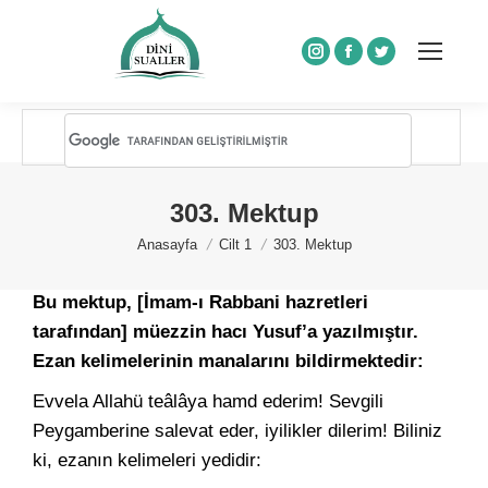
Instagram
Facebook
Twitter
303. Mektup
You are here:
Anasayfa
Cilt 1
303. Mektup
Bu mektup, [İmam-ı Rabbani hazretleri
tarafından] müezzin hacı Yusuf’a yazılmıştır.
Ezan kelimelerinin manalarını bildirmektedir:
Evvela Allahü teâlâya hamd ederim! Sevgili
Peygamberine salevat eder, iyilikler dilerim! Biliniz
ki, ezanın kelimeleri yedidir: