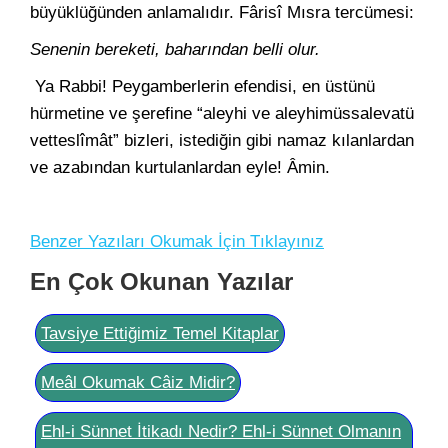
büyüklüğünden anlamalıdır. Fârisî Mısra tercümesi:
Senenin bereketi, baharından belli olur.
Ya Rabbi! Peygamberlerin efendisi, en üstünü
hürmetine ve şerefine “aleyhi ve aleyhimüssalevatü
vetteslîmât” bizleri, istediğin gibi namaz kılanlardan
ve azabından kurtulanlardan eyle! Âmin.
Benzer Yazıları Okumak İçin Tıklayınız
En Çok Okunan Yazılar
Tavsiye Ettiğimiz Temel Kitaplar
Meâl Okumak Câiz Midir?
Ehl-i Sünnet İtikadı Nedir? Ehl-i Sünnet Olmanın