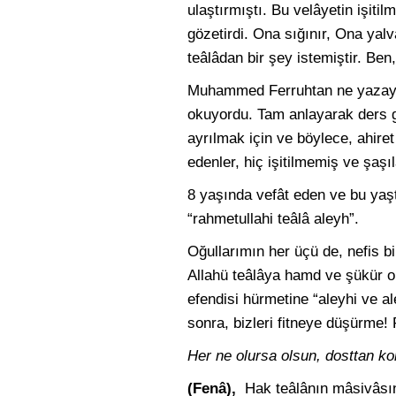
ulaştırmıştı. Bu velâyetin işitil
gözetirdi. Ona sığınır, Ona yal
teâlâdan bir şey istemiştir. B
Muhammed Ferruhtan ne yazayım k
okuyordu. Tam anlayarak ders g
ayrılmak için ve böylece, ahire
edenler, hiç işitilmemiş ve şaşı
8 yaşında vefât eden ve bu ya
“rahmetullahi teâlâ aleyh”.
Oğullarımın her üçü de, nefis bi
Allahü teâlâya hamd ve şükür ol
efendisi hürmetine “aleyhi ve 
sonra, bizleri fitneye düşürme!
Her ne olursa olsun, dosttan ko
(Fenâ),
Hak teâlânın mâsivâsın