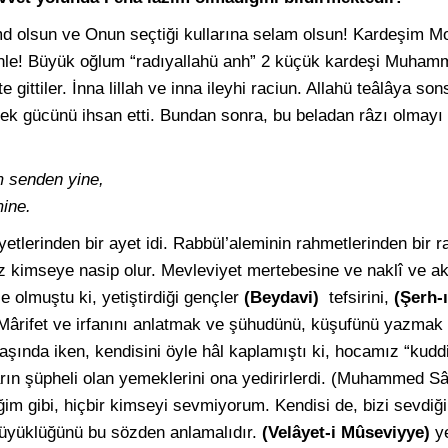
md olsun ve Onun seçtiği kullarına selam olsun! Kardeşim Mo
dinle! Büyük oğlum “radıyallahü anh” 2 küçük kardeşi Muham
 gittiler. İnna lillah ve inna ileyhi raciun. Allahü teâlâya s
ek gücünü ihsan etti. Bundan sonra, bu beladan râzı olmayı n
m senden yine,
mine.
tlerinden bir ayet idi. Rabbül’aleminin rahmetlerinden bir r
z kimseye nasip olur. Mevleviyet mertebesine ve naklî ve aklî
e olmuştu ki, yetiştirdiği gençler
(Beydavi)
tefsirini,
(Şerh-
. Mârifet ve irfanını anlatmak ve şühudünü, küşufünü yazmak
 yaşında iken, kendisini öyle hâl kaplamıştı ki, hocamız “kuddi
rın şüpheli olan yemeklerini ona yedirirlerdi. (Muhammed Sâd
iğim gibi, hiçbir kimseyi sevmiyorum. Kendisi de, bizi sevdiğ
büyüklüğünü bu sözden anlamalıdır.
(Velâyet-i Mûseviyye)
y