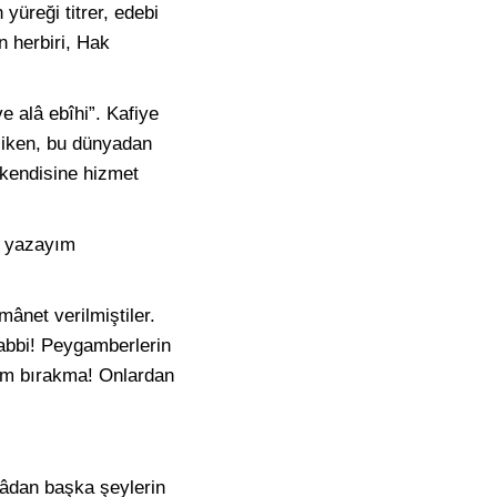
 yüreği titrer, edebi
n herbiri, Hak
e alâ ebîhi”. Kafiye
 iken, bu dünyadan
 kendisine hizmet
e yazayım
mânet verilmiştiler.
Rabbi! Peygamberlerin
rum bırakma! Onlardan
lâdan başka şeylerin