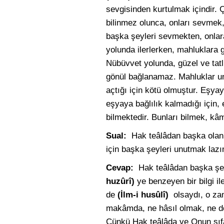
sevgisinden kurtulmak içindir. 
bilinmez olunca, onları sevmek,
başka şeyleri sevmekten, onlar
yolunda ilerlerken, mahluklara 
Nübüvvet yolunda, güzel ve tatl
gönül bağlanamaz. Mahluklar un
açtığı için kötü olmuştur. Eşy
eşyaya bağlılık kalmadığı için, 
bilmektedir. Bunları bilmek, kâmi
Sual:
Hak teâlâdan başka olan ş
için başka şeyleri unutmak laz
Cevap:
Hak teâlâdan başka şe
huzûrî)
ye benzeyen bir bilgi il
de
(İlm-i husûlî)
olsaydı, o zam
makâmda, ne hâsıl olmak, ne de
Çünkü Hak teâlâda ve Onun sıfat