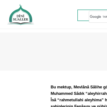
Bu mektup, Mevlânâ Sâlihe gön
Muhammed Sâdık “aleyhirrah
Îsâ “rahmetullahi aleyhima” ha
sahiplerinin Fenâsını ve nübü