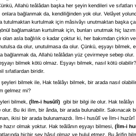
Çünkü, Allahü teâlâdan başka her şeyin kendileri ve sıfatları
 onlara bağlanmak da, kendiliğinden yok olur. Velâyet yolund
a tutulmaktan kurtulmak için mâsivâyı unutmaktan başka ça
gönül bağlamaktan kurtulmak için, bunları unutmak hiç lazım 
ı olan asla bağlılık o kadar çoktur ki, her bakımdan çirkin v
utulsa da olur, unutulmasa da olur. Çünkü, eşyayı bilmek,
aya bağlanmak da, Allahü teâlâdan yüz çevirmeye sebep olur
eşyayı bilmek kötü olmaz. Eşyayı bilmek, nasıl kötü olabilir?
l sıfatlardan biridir.
eyleri bilmek ile, Hak teâlâyı bilmek, bir arada nasıl olabil
ım gelmez mi?
yleri bilmek,
(İlm-i husûlî)
gibi bir bilgi ile olur. Hak teâlây
e olur. Bu iki ilim, bir ânda, bir arada bulunabilir. Sakınacak 
an, ikisi bir arada bulunamazdı. İlm-i husûlî ve İlm-i huzûrî
 hazır olmak yoktur. Hak teâlânın eşyayı bilmesi,
(İlm-i hu
larında hiçbir şey hâsıl olmaz ve hulul etmez. Bu ârifin bilm