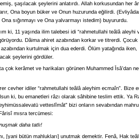
memiş, şaşılacak şeylerini anlatırdı. Allah korkusundan her ân
varır, Ona boyun büker ve Onun huzurunda eğilirdi. (Evliyâda
en, Ona sığınmayı ve Ona yalvarmayı istedim) buyururdu.
i, 11 yaşında ilim talebesi idi “rahmetullahi teâlâ aleyhi v
örüyordu. Dâima ahiret azabından korkar ve titrerdi. Çocuk
t azabından kurtulmak için dua ederdi. Ölüm yatağında iken,
lacak şeylerini gördüler.
şta çok kerâmet ve harikaları görünen Muhammed Îsâ’dan n
rer cevher idiler “rahmetullahi teâlâ aleyhim ecmaîn”. Bize e
sun ki, bu emanetleri râzı olarak sâhibine teslim ettik. Ya 
aleyhimüssalevatü vetteslîmât” bizi onların sevabından mah
 Fârisî mısra tercümesi:
nuşmak daha tatlı!
ı, [yani bütün mahlukları] unutmak demektir. Fenâ, Hak teâ