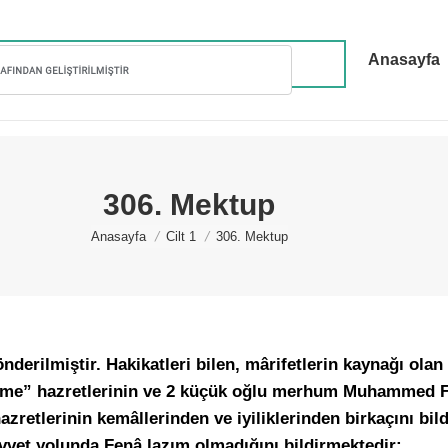
Anasayfa
306. Mektup
You are here:
Anasayfa
Cilt 1
306. Mektup
derilmiştir. Hakikatleri bilen, mârifetlerin kaynağı ola
me” hazretlerinin ve 2 küçük oğlu merhum Muhammed
zretlerinin kemâllerinden ve iyiliklerinden birkaçını bil
vvet yolunda Fenâ lazım olmadığını bildirmektedir: