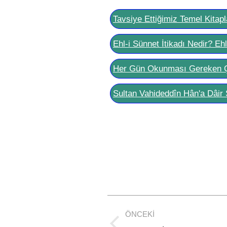
Tavsiye Ettiğimiz Temel Kitapl
Ehl-i Sünnet İtikadı Nedir? Eh
Her Gün Okunması Gereken 
Sultan Vahideddîn Hân'a Dâir 
Post
ÖNCEKI