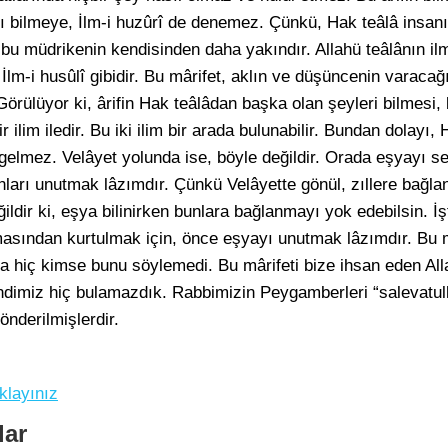
âyı bilmeye, İlm-i huzûrî de denemez. Çünkü, Hak teâlâ insan
 bu müdrikenin kendisinden daha yakındır. Allahü teâlânın ilm
 İlm-i husûlî gibidir. Bu mârifet, aklın ve düşüncenin varaca
rülüyor ki, ârifin Hak teâlâdan başka olan şeyleri bilmesi, ba
 ilim iledir. Bu iki ilim bir arada bulunabilir. Bundan dolayı,
gelmez. Velâyet yolunda ise, böyle değildir. Orada eşyayı s
ları unutmak lâzımdır. Çünkü Velâyette gönül, zıllere bağlan
ldir ki, eşya bilinirken bunlara bağlanmayı yok edebilsin. İş
asından kurtulmak için, önce eşyayı unutmak lâzımdır. Bu m
şka hiç kimse bunu söylemedi. Bu mârifeti bize ihsan eden A
ndimiz hiç bulamazdık. Rabbimizin Peygamberleri “salevatull
nderilmişlerdir.
klayınız
lar