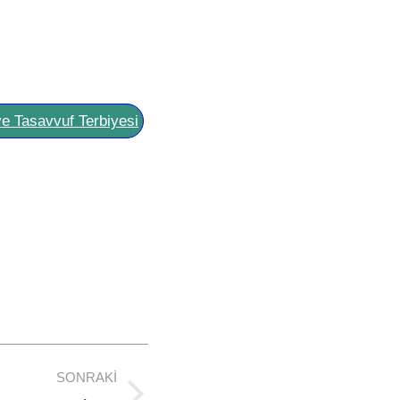
ve Tasavvuf Terbiyesi
SONRAKI