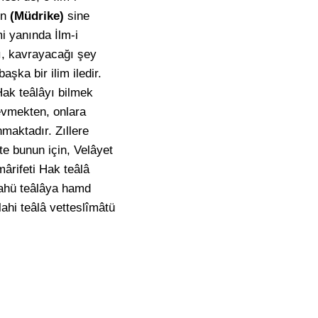
ın
(Müdrike)
sine
i yanında İlm-i
ğı, kavrayacağı şey
şka bir ilim iledir.
 Hak teâlâyı bilmek
evmekten, onlara
maktadır. Zıllere
te bunun için, Velâyet
ârifeti Hak teâlâ
llahü teâlâya hamd
ahi teâlâ vetteslîmâtü