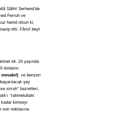
llâ Sâlih! Serhend’de
med Ferruh ve
onsuz hamd olsun ki,
asip etti. Fârisî beyt
ahmet idi. 24 yaşında
 ilimlerin
ı mevakıf)
ve benzeri
 başarılacak şey
se sirruh” hazretleri,
ık’ı “rahmetullahi
i kadar kimseyi
e son noktasına