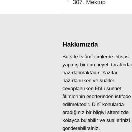
navigation
Previous
307. Mektup
post:
Hakkımızda
Bu site İslâmî ilimlerde ihtisas
yapmış bir ilim heyeti tarafında
hazırlanmaktadır. Yazılar
hazırlanırken ve sualler
cevaplanırken Ehl-i sünnet
âlimlerinin eserlerinden istifade
edilmektedir. Dinî konularda
aradığınız bir bilgiyi sitemizde
kolayca bulabilir ve suallerinizi
gönderebilirsiniz.