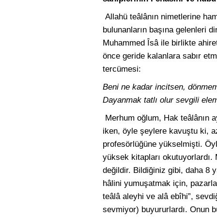
Allahü teâlânın nimetlerine ha
bulunanların başına gelenleri 
Muhammed Îsâ ile birlikte ahirete
önce geride kalanlara sabır etm
tercümesi:
Beni ne kadar incitsen, dönme
Dayanmak tatlı olur sevgili ele
Merhum oğlum, Hak teâlânın aye
iken, öyle şeylere kavuştu ki, a
profesörlüğüne yükselmişti. Öyl
yüksek kitapları okutuyorlardı
değildir. Bildiğiniz gibi, daha 8
hâlini yumuşatmak için, pazarla
teâlâ aleyhi ve alâ ebîhi”, sevd
sevmiyor) buyururlardı. Onun 