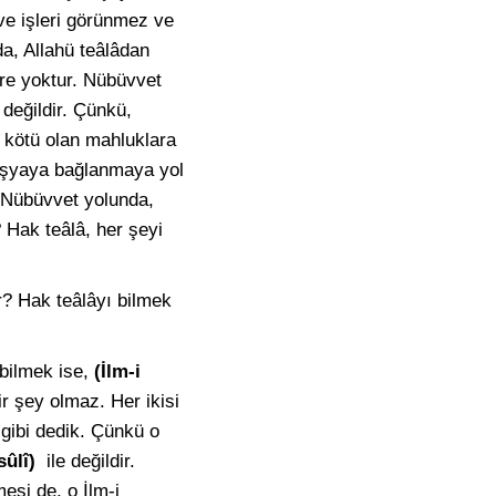
 ve işleri görünmez ve
a, Allahü teâlâdan
re yoktur. Nübüvvet
değildir. Çünkü,
e kötü olan mahluklara
 eşyaya bağlanmaya yol
. Nübüvvet yolunda,
 Hak teâlâ, her şeyi
ir? Hak teâlâyı bilmek
ı bilmek ise,
(İlm-i
bir şey olmaz. Her ikisi
 gibi dedik. Çünkü o
sûlî)
ile değildir.
esi de, o İlm-i