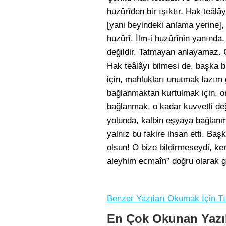
huzûrîden bir ışıktır. Hak teâl
[yani beyindeki anlama yerine],
huzûrî, İlm-i huzûrînin yanında,
değildir. Tatmayan anlayamaz. Gö
Hak teâlâyı bilmesi de, başka bir
için, mahlukları unutmak lazım 
bağlanmaktan kurtulmak için, on
bağlanmak, o kadar kuvvetli deği
yolunda, kalbin eşyaya bağlanm
yalnız bu fakire ihsan etti. Ba
olsun! O bize bildirmeseydi, ke
aleyhim ecmaîn” doğru olarak gö
Benzer Yazıları Okumak İçin Tı
En Çok Okunan Yazı