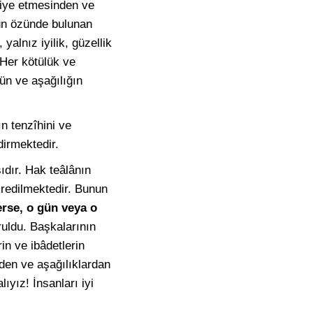
rbiye etmesinden ve
lun özünde bulunan
alnız iyilik, güzellik
 Her kötülük ve
ün ve aşağılığın
ın tenzîhini ve
dirmektedir.
dır. Hak teâlânın
kredilmektedir. Bunun
erse, o gün veya o
uldu. Başkalarının
rin ve ibâdetlerin
rden ve aşağılıklardan
ıyız! İnsanları iyi