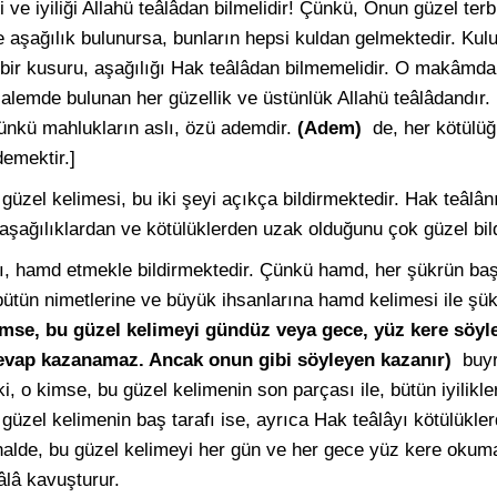
i ve iyiliği Allahü teâlâdan bilmelidir! Çünkü, Onun güzel te
e aşağılık bulunursa, bunların hepsi kuldan gelmektedir. Ku
bir kusuru, aşağılığı Hak teâlâdan bilmemelidir. O makâmda, y
 alemde bulunan her güzellik ve üstünlük Allahü teâlâdandır.
Çünkü mahlukların aslı, özü ademdir.
(Adem)
de, her kötülüğ
demektir.]
)
güzel kelimesi, bu iki şeyi açıkça bildirmektedir. Hak teâlân
şağılıklardan ve kötülüklerden uzak olduğunu çok güzel bil
, hamd etmekle bildirmektedir. Çünkü hamd, her şükrün başı
e bütün nimetlerine ve büyük ihsanlarına hamd kelimesi ile şü
imse, bu güzel kelimeyi gündüz veya gece, yüz kere söyl
sevap kazanamaz. Ancak onun gibi söyleyen kazanır)
buyr
 ki, o kimse, bu güzel kelimenin son parçası ile, bütün iyilikle
üzel kelimenin baş tarafı ise, ayrıca Hak teâlâyı kötülükle
halde, bu güzel kelimeyi her gün ve her gece yüz kere okumal
âlâ kavuşturur.