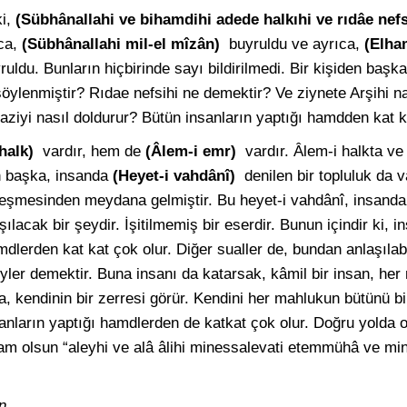
ki,
(Sübhânallahi ve bihamdihi adede halkıhi ve rıdâe nefs
ca,
(Sübhânallahi mil-el mîzân)
buyruldu ve ayrıca,
(Elha
ruldu. Bunların hiçbirinde sayı bildirilmedi. Bir kişiden başka
ylenmiştir? Rıdae nefsihi ne demektir? Ve ziynete Arşihi na
aziyi nasıl doldurur? Bütün insanların yaptığı hamdden kat k
 halk)
vardır, hem de
(Âlem-i emr)
vardır. Âlem-i halkta v
n başka, insanda
(Heyet-i vahdânî)
denilen bir topluluk da v
rleşmesinden meydana gelmiştir. Bu heyet-i vahdânî, insanda
ılacak bir şeydir. İşitilmemiş bir eserdir. Bunun içindir ki, 
dlerden kat kat çok olur. Diğer sualler de, bundan anlaşılab
er demektir. Buna insanı da katarsak, kâmil bir insan, her 
da, kendinin bir zerresi görür. Kendini her mahlukun bütünü bil
sanların yaptığı hamdlerden de katkat çok olur. Doğru yold
am olsun “aleyhi ve alâ âlihi minessalevati etemmühâ ve min
n,