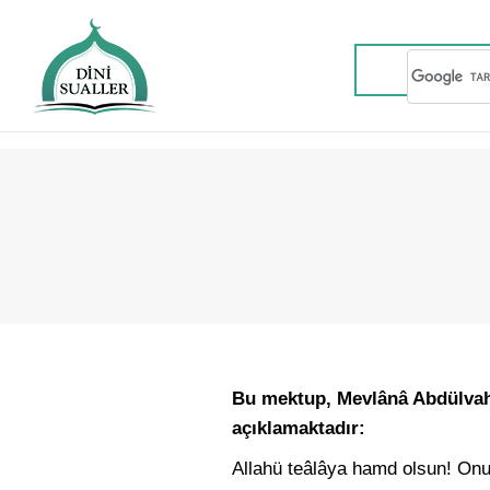
Bu mektup, Mevlânâ Abdülvahid
açıklamaktadır:
Allahü teâlâya hamd olsun! Onun