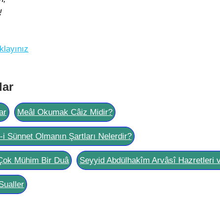
!
klayınız
lar
ar
Meâl Okumak Câiz Midir?
l-i Sünnet Olmanın Şartları Nelerdir?
Çok Mühim Bir Duâ
Seyyid Abdülhakîm Arvâsî Hazretleri 
Sualler