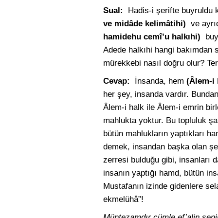
Sual:
Hadis-i şerifte buyruldu 
ve midâde kelimâtihi)
ve ayrı
hamidehu cemî’u halkıhi)
buy
Adede halkıhi hangi bakımdan sö
mürekkebi nasıl doğru olur? Ter
Cevap:
İnsanda, hem
(Âlem-i
her şey, insanda vardır. Bunda
Âlem-i halk ile Âlem-i emrin bi
mahlukta yoktur. Bu topluluk şaş
bütün mahlukların yaptıkları ham
demek, insandan başka olan şeyl
zerresi bulduğu gibi, insanları 
insanın yaptığı hamd, bütün in
Mustafanın izinde gidenlere sel
ekmelühâ”!
Müntezamdır cümle ef’alin seni