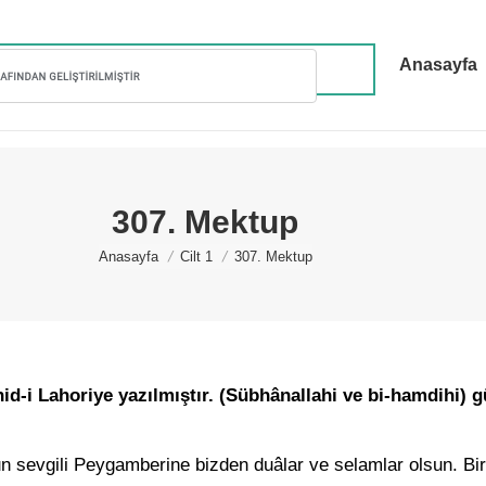
Anasayfa
307. Mektup
You are here:
Anasayfa
Cilt 1
307. Mektup
-i Lahoriye yazılmıştır. (Sübhânallahi ve bi-hamdihi) g
 sevgili Peygamberine bizden duâlar ve selamlar olsun. Bir 