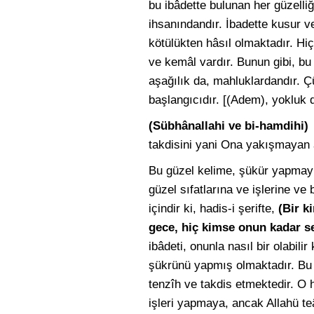
bu ibâdette bulunan her güzelliğ
ihsanındandır. İbadette kusur v
kötülükten hâsıl olmaktadır. Hiç
ve kemâl vardır. Bunun gibi, bu
aşağılık da, mahluklardandır. 
başlangıcıdır. [(Adem), yokluk 
(Sübhânallahi ve bi-hamdihi
takdisini yani Ona yakışmayan a
Bu güzel kelime, şükür yapmayı
güzel sıfatlarına ve işlerine v
içindir ki, hadis-i şerifte,
(Bir k
gece, hiç kimse onun kadar 
ibâdeti, onunla nasıl bir olabilir
şükrünü yapmış olmaktadır. Bu g
tenzîh ve takdis etmektedir. O 
işleri yapmaya, ancak Allahü te