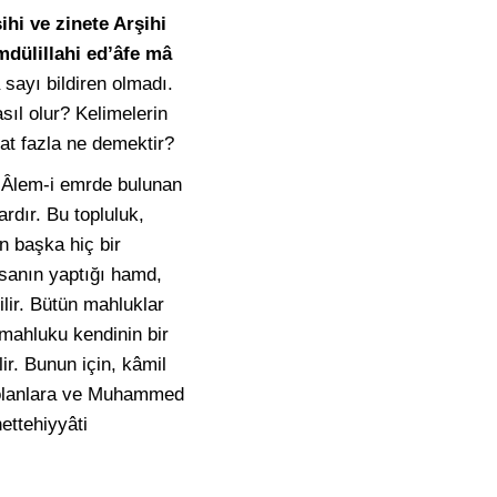
ihi ve zinete Arşihi
mdülillahi ed’âfe mâ
 sayı bildiren olmadı.
sıl olur? Kelimelerin
at fazla ne demektir?
e Âlem-i emrde bulunan
ardır. Bu topluluk,
n başka hiç bir
insanın yaptığı hamd,
ilir. Bütün mahluklar
mahluku kendinin bir
ir. Bunun için, kâmil
a olanlara ve Muhammed
ettehiyyâti