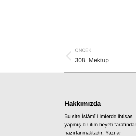
Post
ÖNCEKI
navigation
Previous
308. Mektup
post:
Hakkımızda
Bu site İslâmî ilimlerde ihtisas
yapmış bir ilim heyeti tarafında
hazırlanmaktadır. Yazılar