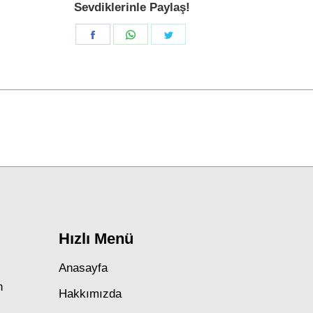
Sevdiklerinle Paylaş!
Share
Share
Share
on
on
on
Facebook
WhatsApp
Twitter
Next
post:
Hızlı Menü
Anasayfa
n
Hakkımızda