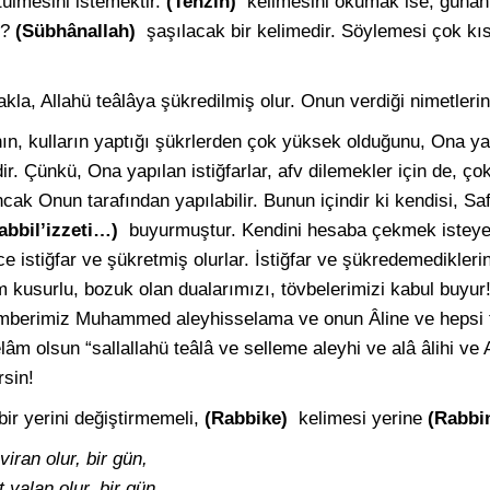
tülmesini istemektir.
(Tenzîh)
kelimesini okumak ise, günah
e?
(Sübhânallah)
şaşılacak bir kelimedir. Söylemesi çok kı
la, Allahü teâlâya şükredilmiş olur. Onun verdiği nimetlerin
ânın, kulların yaptığı şükrlerden çok yüksek olduğunu, Ona y
. Çünkü, Ona yapılan istiğfarlar, afv dilemekler için de, çok
ak Onun tarafından yapılabilir. Bunun içindir ki kendisi, Saf
abbil’izzeti…)
buyurmuştur. Kendini hesaba çekmek isteyen
 istiğfar ve şükretmiş olurlar. İstiğfar ve şükredemediklerin
im kusurlu, bozuk olan dualarımızı, tövbelerimizi kabul buyur!
amberimiz Muhammed aleyhisselama ve onun Âline ve hepsi t
lâm olsun “sallallahü teâlâ ve selleme aleyhi ve alâ âlihi ve
rsin!
bir yerini değiştirmemeli,
(Rabbike)
kelimesi yerine
(Rabb
ran olur, bir gün,
yalan olur, bir gün.