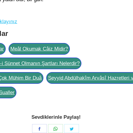
klayınız
lar
ar
Meâl Okumak Câiz Midir?
l-i Sünnet Olmanın Şartları Nelerdir?
Çok Mühim Bir Duâ
Seyyid Abdülhakîm Arvâsî Hazretleri 
Sualler
Sevdiklerinle Paylaş!
Share
Share
Share