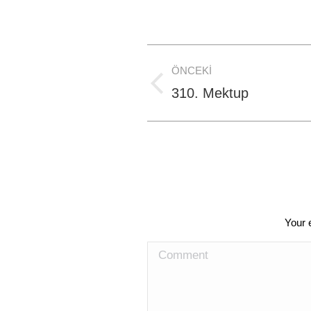
Post
ÖNCEKI
navigation
Previous
310. Mektup
post:
Your 
Comment