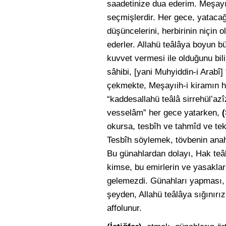
saadetinize dua ederim. Meşay
seçmişlerdir. Her gece, yatacağı
düşüncelerini, herbirinin niçin 
ederler. Allahü teâlâya boyun büke
kuvvet vermesi ile olduğunu bil
sâhibi, [yani Muhyiddin-i Arabî
çekmekte, Meşayıih-i kiramın he
“kaddesallahü teâlâ sirrehül’azî
vesselâm” her gece yatarken,
(
okursa, tesbîh ve tahmîd ve te
Tesbîh söylemek, tövbenin anaht
Bu günahlardan dolayı, Hak teâlâ
kimse, bu emirlerin ve yasaklar
gelemezdi. Günahları yapması, 
şeyden, Allahü teâlâya sığınırı
affolunur.