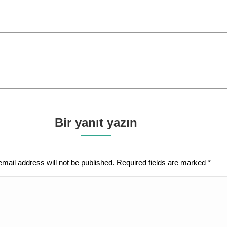
on
on
on
Facebook
WhatsApp
Twitter
Next
post:
Bir yanıt yazın
email address will not be published. Required fields are marked
*