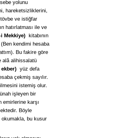
asebe yolunu
, hareketsizliklerini,
tövbe ve istiğfar
ın hatırlatması ile ve
-i Mekkiye)
kitabının
i, (Ben kendimi hesaba
ttım). Bu fakire göre
 alâ alihissalatü
hü ekber)
yüz defa
esaba çekmiş sayılır.
lmesini istemiş olur.
ünah işleyen bir
 emirlerine karşı
ektedir. Böyle
ok okumakla, bu kusur