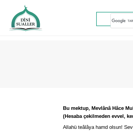
Bu mektup, Mevlânâ Hâce Muh
(Hesaba çekilmeden evvel, kend
Allahü teâlâya hamd olsun! Se