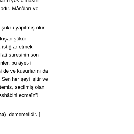
ların yok olmasını
sadır. Mânâları ve
 şükrü yapılmış olur.
akışan şükür
 istiğfar etmek
fati suresinin son
ler, bu âyet-i
i de ve kusurlarını da
 Sen her şeyi işitir ve
emiz, seçilmiş olan
 Ashâbihi ecmaîn”!
ina)
dememelidir. ]