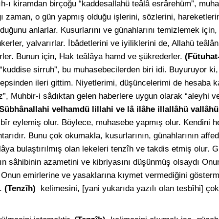
ıh-ı kiramdan birçoğu “kaddesallahü teâlâ esrârehüm”, muh
 zaman, o gün yapmış olduğu işlerini, sözlerini, hareketlerini
olduğunu anlarlar. Kusurlarını ve günahlarını temizlemek için, 
rler, yalvarırlar. İbâdetlerini ve iyiliklerini de, Allahü teâlân
irler. Bunun için, Hak teâlâya hamd ve şükrederler.
(Fütuhat
] “kuddise sirruh”, bu muhasebecilerden biri idi. Buyuruyor k
psinden ileri gittim. Niyetlerimi, düşüncelerimi de hesaba ka
z”, Muhbir-i sâdıktan gelen haberlere uygun olarak “aleyhi ve
Sübhânallahi velhamdü lillahi ve lâ ilâhe illallâhü vallâ
kbîr eylemiş olur. Böylece, muhasebe yapmış olur. Kendini h
arıdır. Bunu çok okumakla, kusurlarının, günahlarının affedi
ya bulaştırılmış olan lekeleri tenzîh ve takdis etmiş olur. G
ın sâhibinin azametini ve kibriyasını düşünmüş olsaydı Onun
Onun emirlerine ve yasaklarına kıymet vermediğini gösterm
z.
(Tenzîh)
kelimesini, [yani yukarıda yazılı olan tesbîhi] ç