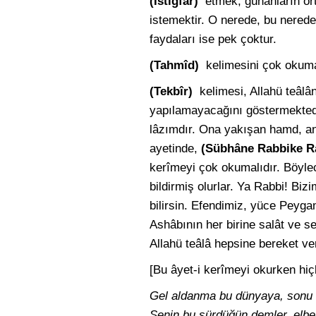
(İstiğfar)
etmek, günahların ör
istemektir. O nerede, bu nered
faydaları ise pek çoktur.
(Tahmîd)
kelimesini çok okumak
(Tekbîr)
kelimesi, Allahü teâl
yapılamayacağını göstermektedir
lâzımdır. Ona yakışan hamd, anc
ayetinde,
(Sübhâne Rabbike R
kerîmeyi çok okumalıdır. Böylece
bildirmiş olurlar. Ya Rabbi! Biz
bilirsin. Efendimiz, yüce Peyg
Ashâbının her birine salât ve se
Allahü teâlâ hepsine bereket ve
[Bu âyet-i kerîmeyi okurken hiç
Gel aldanma bu dünyaya, sonu vi
Senin bu sürdüğün demler, elbet 