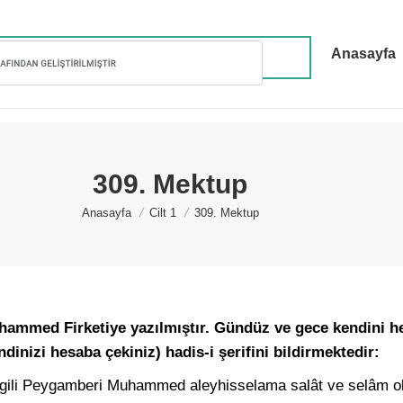
Anasayfa
309. Mektup
You are here:
Anasayfa
Cilt 1
309. Mektup
ammed Firketiye yazılmıştır. Gündüz ve gece kendini h
inizi hesaba çekiniz) hadis-i şerifini bildirmektedir:
vgili Peygamberi Muhammed aleyhisselama salât ve selâm o