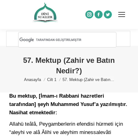
Instagram
Facebook
Twitter
57. Mektup (Zahir ve Batın
Nedir?)
You are here:
Anasayfa
Cilt 1
57. Mektup (Zahir ve Batın…
Bu mektup, [İmam-ı Rabbani hazretleri
tarafından] şeyh Muhammed Yusuf’a yazılmıştır.
Nasihat etmektedir:
Allahü teâlâ, Peygamberlerin efendisi hürmeti için
“aleyhi ve alâ Âlihi ve aleyhim minessalevâti