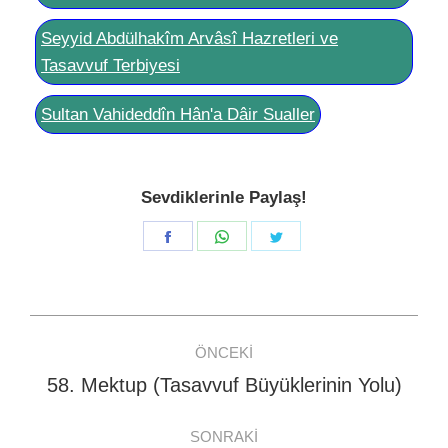
Seyyid Abdülhakîm Arvâsî Hazretleri ve
Tasavvuf Terbiyesi
Sultan Vahideddîn Hân'a Dâir Sualler
Sevdiklerinle Paylaş!
Share
Share
Share
on
on
on
Facebook
WhatsApp
Twitter
Post
ÖNCEKI
navigation
58. Mektup (Tasavvuf Büyüklerinin Yolu)
Previous
post:
SONRAKI