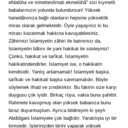
efdalüha ve minetteslimati ekmelühâ” sizi kıymetli
babalarınızın yolunda bulundursun! Yüksek
hanedânınıza bağlı olanların hepsine yükseklik
miras olarak gelmektedir. Öyle yaşayınız ki bu
mirası kazanmak hakkına kavuşabilesiniz.
Zâhirinizi İslamiyetin zâhiri ile batınınızı da,
İslamiyetin bâtını ile yani hakikat ile süsleyiniz!
Çünkü, hakikat ve tarîkat, İslamiyetin
hakikatindendirler. İslamiyet ise, o hakikatin
kendisidir. Yanlış anlamamalı! İslamiyeti başka,
tarîkatı ve hakikati başka sanmamalıdır. Böyle
söylemek ilhad ve zındıklıktır. Bu fakirin size karşı
duygusu çok iyidir. Birkaç rüya, vakia buna şahittir.
Rahmete kavuşmuş olan yüksek babanıza bunu
biraz duyurmuştum. Ayrıca bildireyim ki şeyh
Abdülgani İslamiyete çok bağlıdır. Yaratılışta iyi bir
kimsedir. İşlerinizden birini yaparak yüksek