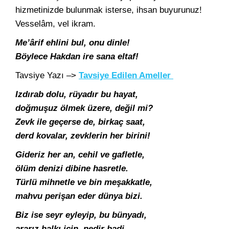
hizmetinizde bulunmak isterse, ihsan buyurunuz!
Vesselâm, vel ikram.
Me’ârif ehlini bul, onu dinle!
Böylece Hakdan ire sana eltaf!
Tavsiye Yazı –>
Tavsiye Edilen Ameller
Izdırab dolu, rüyadır bu hayat,
doğmuşuz ölmek üzere, değil mi?
Zevk ile geçerse de, birkaç saat,
derd kovalar, zevklerin her birini!
Gideriz her an, cehil ve gafletle,
ölüm denizi dibine hasretle.
Türlü mihnetle ve bin meşakkatle,
mahvu perişan eder dünya bizi.
Biz ise seyr eyleyip, bu bünyadı,
ararız halkı için, nedir badi.