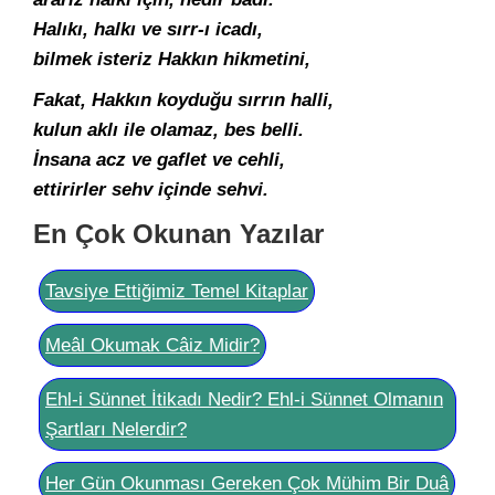
Halıkı, halkı ve sırr-ı icadı,
bilmek isteriz Hakkın hikmetini,
Fakat, Hakkın koyduğu sırrın halli,
kulun aklı ile olamaz, bes belli.
İnsana acz ve gaflet ve cehli,
ettirirler sehv içinde sehvi.
En Çok Okunan Yazılar
Tavsiye Ettiğimiz Temel Kitaplar
Meâl Okumak Câiz Midir?
Ehl-i Sünnet İtikadı Nedir? Ehl-i Sünnet Olmanın
Şartları Nelerdir?
Her Gün Okunması Gereken Çok Mühim Bir Duâ