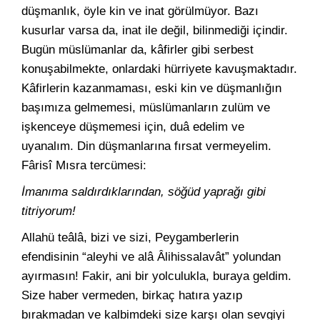
düşmanlık, öyle kin ve inat görülmüyor. Bazı
kusurlar varsa da, inat ile değil, bilinmediği içindir.
Bugün müslümanlar da, kâfirler gibi serbest
konuşabilmekte, onlardaki hürriyete kavuşmaktadır.
Kâfirlerin kazanmaması, eski kin ve düşmanlığın
başımıza gelmemesi, müslümanların zulüm ve
işkenceye düşmemesi için, duâ edelim ve
uyanalım. Din düşmanlarına fırsat vermeyelim.
Fârisî Mısra tercümesi:
İmanıma saldırdıklarından, söğüd yaprağı gibi
titriyorum!
Allahü teâlâ, bizi ve sizi, Peygamberlerin
efendisinin “aleyhi ve alâ Âlihissalavât” yolundan
ayırmasın! Fakir, ani bir yolculukla, buraya geldim.
Size haber vermeden, birkaç hatıra yazıp
bırakmadan ve kalbimdeki size karşı olan sevgiyi