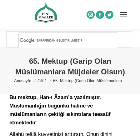
Instagram
Facebook
Twitter
65. Mektup (Garip Olan
Müslümanlara Müjdeler Olsun)
You are here:
Anasayfa
Cilt 1
65. Mektup (Garip Olan Müslümanlara…
Bu mektup, Han-ı Âzam’a yazılmıştır.
Müslümanlığın bugünkü haline ve
müslümanların çektiği sıkıntılara teessüf
etmektedir:
Allahü teâlâ kuvvetinizi arttırsın. Onun dinini