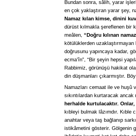
Bundan sonra, sâlih, yarar işle
en çok yaklaştıran yarar şey, 
Namaz kılan kimse, dinini kuv
dürüst kılmakla şereflenen bir 
meâlen,
“Doğru kılınan namaz
kötülüklerden uzaklaştırmayan 
doğrusunu yapıncaya kadar, gö
ecma’în”, “Bir şeyin hepsi yap
Rabbimiz, görünüşü hakikat ola
din düşmanları çıkarmıştır. Böyl
Namazları cemaat ile ve huşû ve
sıkıntılardan kurtaracak ancak
herhalde kurtulacaktır. Onlar,
kıbleyi bulmak lâzımdır. Kıble c
anahtar veya taş bağlanıp sarkıt
istikâmetini gösterir. Gölgenin 