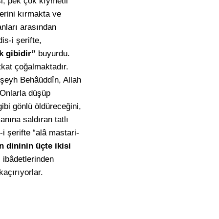
i, pek çok kıymetli
lerini kırmakta ve
anları arasından
is-i şerifte,
k gibidir”
buyurdu.
tkat çoğalmaktadır.
 şeyh Behâüddîn, Allah
 Onlarla düşüp
ibi gönlü öldüreceğini,
nına saldıran tatlı
 şerifte “alâ mastari-
 dininin üçte ikisi
 ibâdetlerinden
açırıyorlar.