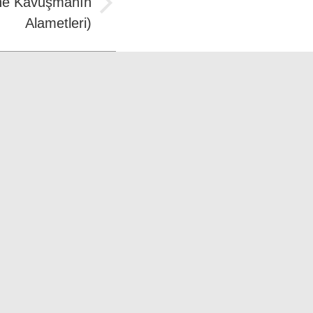
ine Kavuşmanın
Alametleri)