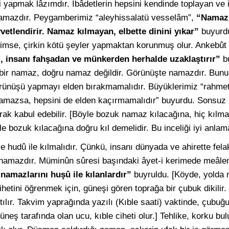
ri yapmak lâzımdır. İbâdetlerin hepsini kendinde toplayan ve 
namazdır. Peygamberimiz “aleyhissalatü vesselâm”,
“Namaz 
vetlendirir. Namaz kılmayan, elbette dinini yıkar”
buyurd
kimse, çirkin kötü şeyler yapmaktan korunmuş olur. Ankebût 
, insanı fahşadan ve münkerden herhalde uzaklaştırır”
bu
bir namaz, doğru namaz değildir. Görünüşte namazdır. Bunu
rünüşü yapmayı elden bırakmamalıdır. Büyüklerimiz “rahmet
ılamazsa, hepsini de elden kaçırmamalıdır” buyurdu. Sonsuz 
rak kabul edebilir. [Böyle bozuk namaz kılacağına, hiç kılm
e bozuk kılacağına doğru kıl demelidir. Bu inceliği iyi anlama
 hudû ile kılmalıdır. Çünkü, insanı dünyada ve ahirette fela
 namazdır. Müminûn sûresi başındaki âyet-i kerimede meâle
 namazlarını huşû ile kılanlardır”
buyruldu. [Köyde, yolda 
ihetini öğrenmek için, güneşi gören toprağa bir çubuk dikilir.
ılır. Takvim yaprağında yazılı (Kıble saati) vaktinde, çubuğun
güneş tarafında olan ucu, kıble ciheti olur.] Tehlike, korku b