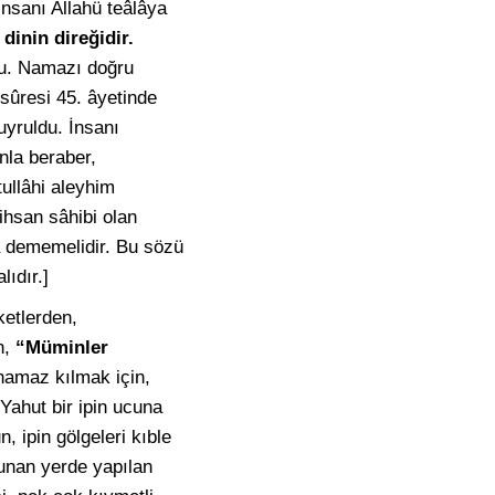
insanı Allahü teâlâya
dinin direğidir.
u. Namazı doğru
sûresi 45. âyetinde
yruldu. İnsanı
nla beraber,
ullâhi aleyhim
ihsan sâhibi olan
a dememelidir. Bu sözü
lıdır.]
ketlerden,
n,
“Müminler
namaz kılmak için,
 Yahut bir ipin ucuna
, ipin gölgeleri kıble
ulunan yerde yapılan