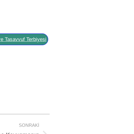
ve Tasavvuf Terbiyesi
SONRAKI