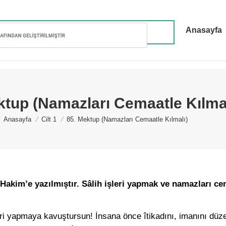
Anasayfa
ktup (Namazları Cemaatle Kılmal
You are here:
Anasayfa
Cilt 1
85. Mektup (Namazları Cemaatle Kılmalı)
Hakim’e yazılmıştır. Sâlih işleri yapmak ve namazları ce
şleri yapmaya kavuştursun! İnsana önce îtikadını, imanını düz