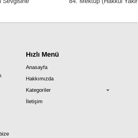
h Sevgisine
84. Mektup (Hakkul Yak
Next
post:
Hızlı Menü
Anasayfa
n
Hakkımızda
Kategoriler
İletişim
 bize