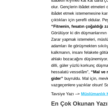
ibâdetin kıymeti kat kat daha ç
olur. Gençlerin ibâdet etmeleri 
ibâdet etmek istememesine karşı
çıktıkları için şerefli oldular. 
“Fitnenin, fesatın çoğaldığı
Görülüyor ki din düşmanlarının 
Zarar yapmak istemeleri, müsl
adamları ile görüşmekten sıkılı
kalkmanın, insanı felakete götür
ahlakı bozacağını düşünemiyor.
dilli, güler yüzlü korkunç düşm
hessalatü vesselâm”,
“Mal ve m
gider”
buyruldu. Mal için, mevk
vazgeçenlere yazıklar olsun! Son
Tavsiye Yazı –>
Müslümanlık 
En Çok Okunan Yazı