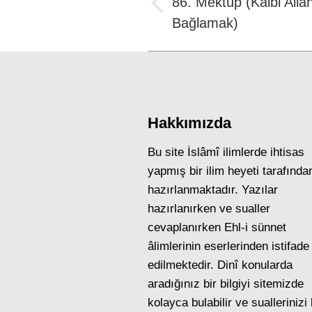
86. Mektup (Kalbi Alla
Previous
Bağlamak)
post:
Hakkımızda
Bu site İslâmî ilimlerde ihtisas
yapmış bir ilim heyeti tarafında
hazırlanmaktadır. Yazılar
hazırlanırken ve sualler
cevaplanırken Ehl-i sünnet
âlimlerinin eserlerinden istifade
edilmektedir. Dinî konularda
aradığınız bir bilgiyi sitemizde
kolayca bulabilir ve suallerinizi