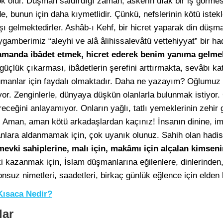
ok olur. Düşman saldırdığı zaman, askerin ufak bir iş görmes
de, bunun için daha kıymetlidir. Çünkü, nefslerinin kötü istek
 gelmektedirler. Ashâb-ı Kehf, bir hicret yaparak din düşm
Peygamberimiz “aleyhi ve alâ âlihissalevâtü vettehiyyat” bir had
 zamanda ibâdet etmek, hicret ederek benim yanıma gelme
güçlük çıkarması, ibâdetlerin şerefini arttırmakta, sevâbı ka
ümanlar için faydalı olmaktadır. Daha ne yazayım? Oğlumuz
yor. Zenginlerle, dünyaya düşkün olanlarla bulunmak istiyor.
eceğini anlayamıyor. Onların yağlı, tatlı yemeklerinin zehir g
 Aman, aman kötü arkadaşlardan kaçınız! İnsanın dinine, ima
anlara aldanmamak için, çok uyanık olunuz. Sahih olan hadis-i
evki sahiplerine, malı için, makâmı için alçalan kimsenin
i kazanmak için, İslam düşmanlarına eğilenlere, dinlerinden,
suz nimetleri, saadetleri, birkaç günlük eğlence için elden k
Kısaca Nedir?
lar