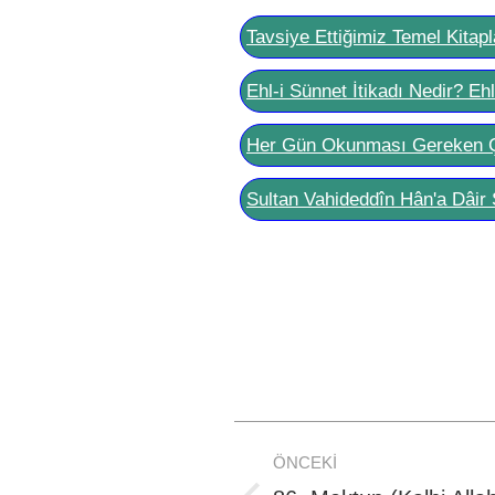
Tavsiye Ettiğimiz Temel Kitapl
Ehl-i Sünnet İtikadı Nedir? Eh
Her Gün Okunması Gereken 
Sultan Vahideddîn Hân'a Dâir 
Post
ÖNCEKI
navigation