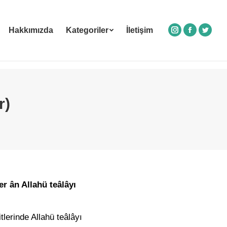
Hakkımızda
Kategoriler
İletişim
Instagram
Facebook
Twitte
r)
r ân Allahü teâlâyı
tlerinde Allahü teâlâyı