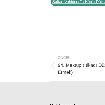
Sultan Vahideddîn Hân'a Dâir 
Post
ÖNCEKI
navigation
94. Mektup (İtikadı Dü
Previous
Etmek)
post: