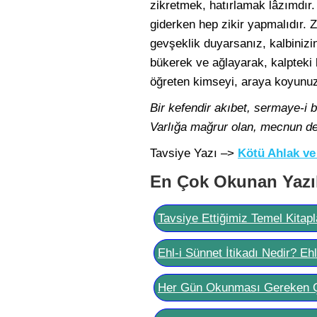
zikretmek, hatırlamak lâzımdır.
giderken hep zikir yapmalıdır. Z
gevşeklik duyarsanız, kalbinizin
bükerek ve ağlayarak, kalpteki k
öğreten kimseyi, araya koyunuz!
Bir kefendir akıbet, sermaye-i b
Varlığa mağrur olan, mecnun değ
Tavsiye Yazı –>
Kötü Ahlak ve 
En Çok Okunan Yazı
Tavsiye Ettiğimiz Temel Kitapl
Ehl-i Sünnet İtikadı Nedir? Eh
Her Gün Okunması Gereken 