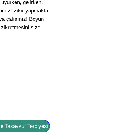
 uyurken, gelirken,
apınız! Zikir yapmakta
aya çalışınız! Boyun
 zikretmesini size
ve Tasavvuf Terbiyesi