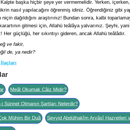
 Kalpte başka hiçbir şeye yer vermemelidir. Yerken, içerken,
ikrin nasıl yapılacağını öğrenmiş idiniz. Öğrendiğiniz gibi y
 niçin dağıldığını araştırınız! Bundan sonra, kalbi toparlam
arartının gitmesi için, Allahü teâlâya yalvarınız. Şeyhi, yani
 Her güçlüğü, her sıkıntıyı gideren, ancak Allahü teâlâdır.
eğ ve fakir,
il de, ya nedir?
İlaçları
lar
ar
Meâl Okumak Câiz Midir?
l-i Sünnet Olmanın Şartları Nelerdir?
Çok Mühim Bir Duâ
Seyyid Abdülhakîm Arvâsî Hazretleri 