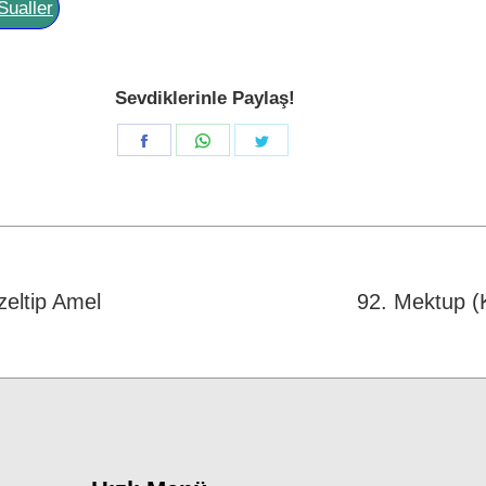
Sualler
Sevdiklerinle Paylaş!
Share
Share
Share
on
on
on
Facebook
WhatsApp
Twitter
zeltip Amel
92. Mektup (
Next
post: