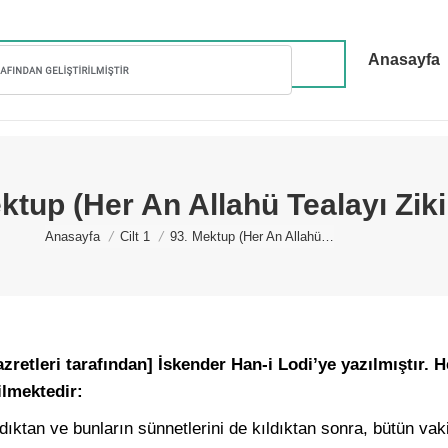
Anasayfa
ktup (Her An Allahü Tealayı Ziki
You are here:
Anasayfa
Cilt 1
93. Mektup (Her An Allahü…
etleri tarafından] İskender Han-i Lodi’ye yazılmıştır. He
ilmektedir:
ıktan ve bunların sünnetlerini de kıldıktan sonra, bütün vaki