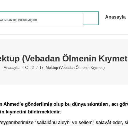
Anasayfa
ektup (Vebadan Ölmenin Kıymet
You are here:
Anasayfa
Cilt 2
17. Mektup (Vebadan Ölmenin Kıymeti)
Ahmed’e gönderilmiş olup bu dünya sıkıntıları, acı gör
in kıymetini bildirmektedir:
eygamberimize “sallallâhü aleyhi ve sellem” salavât eder, s