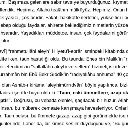
orum. Başımıza gelenlere sabır tavsıye buyurduğunuz, kıymet
flendik. Hepimiz, Allahü teâlânın mülküyüz. Hepimiz, Onun 
yakıcı, çok acıdır. Fakat, hakikatte ilerletici, yükseltici ilaçl
sebep olduğu faydalar, ahirette beklediğimiz nimetlerin yüzd
 ihsanıdır. Yaşadıkları müddetce, insan, çok faydalarıni görü
olur.
] “rahmetullâhi aleyh” Hilyetü’l-ebrâr ismindeki kitabında di
ife iken, taun hastalığı oldu. Bu taunda, Enes bin Malik’in “
efendimizin “sallallâhü aleyhi ve sellem” hizmetçisi idi ve 
durrahmân bin Ebû Bekr Sıddîk’in “radıyallâhu anhüma” 40 ç
si olan Ashâb-ı kirâma “aleyhimürrıdvân” böyle yapılınca, biz
adis-i şerifte buyuruldu ki
“Taun, eski ümmetlere, azap ol
ptir”
. Doğrusu, bu vebada ölenler, şaşılacak bir huzur, All
, insan, bu mübarek cemaate karışmaya hevesleniyor. Onlarla
or. Taun belası, bu ümmete gazap, azap gibi görünmekte ise d
günlerinde, Lahor’da, bir kimse sesler duyduğunu ve, “Bu g