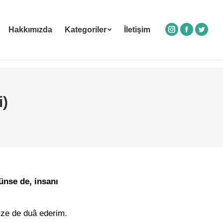
Hakkımızda
Kategoriler
İletişim
Instagram
Facebook
Twitte
i)
ünse de, insanı
ize de duâ ederim.