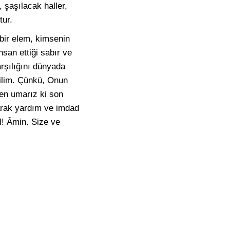
, şaşılacak haller,
tur.
bir elem, kimsenin
hsan ettiği sabır ve
arşılığını dünyada
ğilim. Çünkü, Onun
den umarız ki son
rarak yardım ve imdad
l! Âmin. Size ve