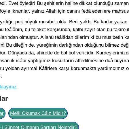
ledi. Evet öyledir! Bu şehitlerin haline dikkat olunduğu zaman
öyle ikramlar, yalnız Allah için canını fedâ edenlere mahsus
rılığı, pek büyük musibet oldu. Beni yaktı. Bu kadar yakan 
ü teâlânın, bu felaket karşısında, kalbi zayıf olan bu fakire i
larından olmuştur. Allahü teâlâdan dilerim ki bu musibetin k
in! Bu dileğin de, yüreğimin darlığından olduğunu bilmez de
r. Dünyada da, ahirette de bol bol vericidir. Kardeşlerimiz
insanlık icâbı yaptığımız kusurların affedilmesine duâ buyu
oğru yoldan ayırma! Kâfirlere karşı korunmakta yardımcımız o
.
klayınız
lar
ar
Meâl Okumak Câiz Midir?
l-i Sünnet Olmanın Şartları Nelerdir?