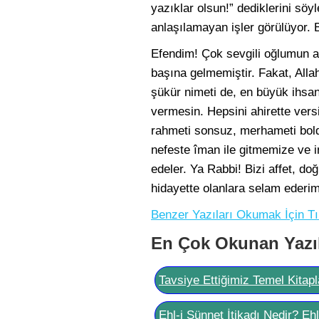
yazıklar olsun!” dediklerini söy
anlaşılamayan işler görülüyor. B
Efendim! Çok sevgili oğlumun ay
başına gelmemiştir. Fakat, Allah
şükür nimeti de, en büyük ihsan
vermesin. Hepsini ahirette vers
rahmeti sonsuz, merhameti boldu
nefeste îman ile gitmemize ve 
edeler. Ya Rabbi! Bizi affet, d
hidayette olanlara selam ederim
Benzer Yazıları Okumak İçin Tı
En Çok Okunan Yazı
Tavsiye Ettiğimiz Temel Kitapl
Ehl-i Sünnet İtikadı Nedir? Eh