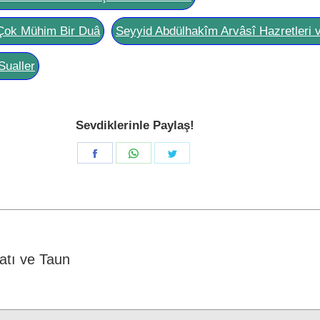
Çok Mühim Bir Duâ
Seyyid Abdülhakîm Arvâsî Hazretleri 
Sualler
Sevdiklerinle Paylaş!
Share
Share
Share
on
on
on
Facebook
WhatsApp
Twitter
atı ve Taun
Next
post: