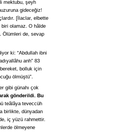
li mektubu, şeyh
huzuruna gideceğiz!
ardır. [İlaclar, elbette
e biri olamaz. O hâlde
r. Ölümleri de, sevap
yor ki: “Abdullah ibni
radıyallâhu anh” 83
bereket, bolluk için
ocuğu ölmüştü”.
ler gibi günahı çok
arak gönderildi. Bu
ahü teâlâya teveccüh
 birlikte, dünyadan
e, iç yüzü rahmettir.
ünlerde ölmeyene