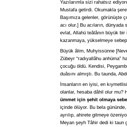
Yazılarımla sizi rahatsız ediy
Mustafa getirdi. Okumakla şere
Başımıza gelenler, görünüşte çok 
acı olur.] Bu acıların, dünyada 
evlat, Allahü teâlânın büyük bir
kazanmaya, yükselmeye sebep 
Büyük âlim, Muhyissünne [Nevevî
Zübeyr “radıyallâhu anhüma” hal
çocuğu öldü. Kendisi, Peygamber 
duâsını almıştı. Bu taunda, Ab
İnsanların en iyisi, en kıymetli
olanlar, hesaba dâhil olur mu? H
ümmet için şehit olmaya sebe
içinde ölüyor. Bu bela gününde
ayrılıp, ahirete gitmeye özeniy
Meyan şeyh Tâhir dedi ki taun 