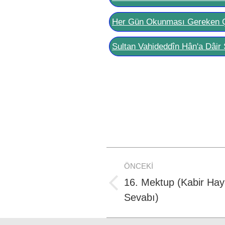
Her Gün Okunması Gereken 
Sultan Vahideddîn Hân'a Dâir 
Post
ÖNCEKI
navigation
16. Mektup (Kabir Hay
Previous
Sevabı)
post: