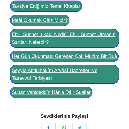
Tavsiye Ettiğimiz Temel Kitaplar
Meâl Okumak Câiz Midir?
Ehl-i Sünnet İtikadı Nedir? Ehl-i Sünnet Olmanın
Şartları Nelerdir?
Her Gün Okunması Gereken Çok Mühim Bir Duâ
Seyyid Abdülhakîm Arvâsî Hazretleri ve
Tasavvuf Terbiyesi
Sultan Vahideddîn Hân'a Dâir Sualler
Sevdiklerinle Paylaş!
Share
Share
Share