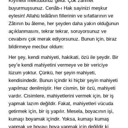
Kıymetli mektubunuz geldi. Çok zahmet
buyurmuşsunuz. Cenâb-ı Hak sayinizi meşkur
eylesin! Allahü teâlânın fillerinin ve sıfatlarının ve
Zâtının bu âleme, her şeyden daha yakın olduğunun
açıklanmasını, tekrar tekrar, soruyorsunuz ve
cevabını çok merak ediyorsunuz. Bunun için, biraz
bildirmeye mecbur oldum:
Her şey, kendi mahiyeti, hakikati, özü ile şeydir. Bir
şey’e kendi mahiyetini vermeye ve bir vericiye
lüzum yoktur. Çünkü, her şeyin mahiyeti,
kendisindedir. Bunun içindir ki hiçbir şeyin mahiyeti
yapılmaz denilmiştir. Her cismin, bir özü, mahiyeti
vardır. Cisimlere, mahiyetlerini vermek için, bir iş
yapmak lazım değildir. Fakat, mahiyetleri vücuda
getirmek için, bir iş yapılır. Mesela, boyacının işi,
kumaşı boyamak içindir. Yoksa, kumaşı kumaş
yapmak ve boyayı boya yapmak için değildir ki