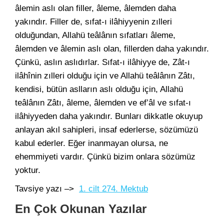
âlemin aslı olan filler, âleme, âlemden daha
yakındır. Filler de, sıfat-ı ilâhiyyenin zılleri
olduğundan, Allahü teâlânın sıfatları âleme,
âlemden ve âlemin aslı olan, fillerden daha yakındır.
Çünkü, aslın aslıdırlar. Sıfat-ı ilâhiyye de, Zât-ı
ilâhînin zılleri olduğu için ve Allahü teâlânın Zâtı,
kendisi, bütün aslların aslı olduğu için, Allahü
teâlânın Zâtı, âleme, âlemden ve ef’âl ve sıfat-ı
ilâhiyyeden daha yakındır. Bunları dikkatle okuyup
anlayan akıl sahipleri, insaf ederlerse, sözümüzü
kabul ederler. Eğer inanmayan olursa, ne
ehemmiyeti vardır. Çünkü bizim onlara sözümüz
yoktur.
Tavsiye yazı –>
1. cilt 274. Mektub
En Çok Okunan Yazılar