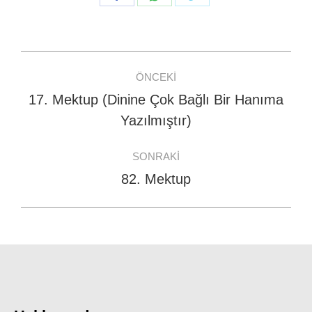
on
on
on
Facebook
WhatsApp
Twitter
Post
ÖNCEKI
navigation
17. Mektup (Dinine Çok Bağlı Bir Hanıma
Previous
Yazılmıştır)
post:
SONRAKI
82. Mektup
Next
post: