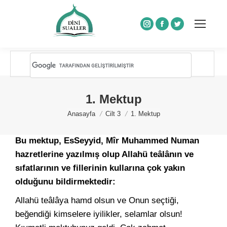
Instagram
Facebook
Twitter
1. Mektup
You are here:
Anasayfa
Cilt 3
1. Mektup
Bu mektup, EsSeyyid, Mîr Muhammed Numan
hazretlerine yazılmış olup Allahü teâlânın ve
sıfatlarının ve fillerinin kullarına çok yakın
olduğunu bildirmektedir:
Allahü teâlâya hamd olsun ve Onun seçtiği,
beğendiği kimselere iyilikler, selamlar olsun!