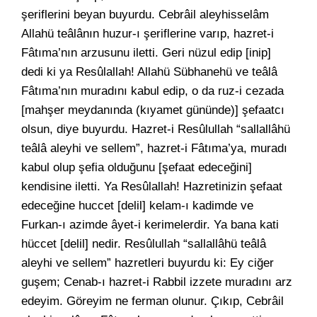
şeriflerini beyan buyurdu. Cebrâil aleyhisselâm
Allahü teâlânın huzur-ı şeriflerine varıp, hazret-i
Fâtıma’nın arzusunu iletti. Geri nüzul edip [inip]
dedi ki ya Resûlallah! Allahü Sübhanehü ve teâlâ
Fâtıma’nın muradını kabul edip, o da ruz-i cezada
[mahşer meydanında (kıyamet gününde)] şefaatcı
olsun, diye buyurdu. Hazret-i Resûlullah “sallallâhü
teâlâ aleyhi ve sellem”, hazret-i Fâtıma’ya, muradı
kabul olup şefia olduğunu [şefaat edeceğini]
kendisine iletti. Ya Resûlallah! Hazretinizin şefaat
edeceğine huccet [delil] kelam-ı kadimde ve
Furkan-ı azimde âyet-i kerimelerdir. Ya bana kati
hüccet [delil] nedir. Resûlullah “sallallâhü teâlâ
aleyhi ve sellem” hazretleri buyurdu ki: Ey ciğer
guşem; Cenab-ı hazret-i Rabbil izzete muradını arz
edeyim. Göreyim ne ferman olunur. Çıkıp, Cebrâil