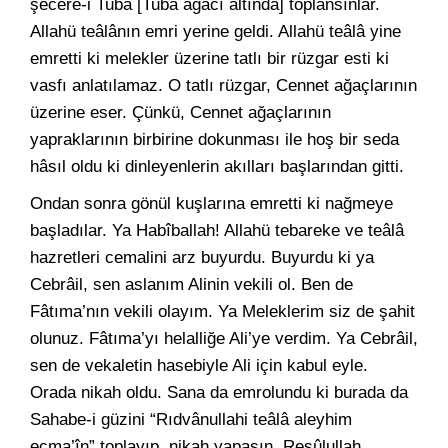
şecere-i Tuba [Tuba ağacı altında] toplansınlar.
Allahü teâlânın emri yerine geldi. Allahü teâlâ yine
emretti ki melekler üzerine tatlı bir rüzgar esti ki
vasfı anlatılamaz. O tatlı rüzgar, Cennet ağaçlarının
üzerine eser. Çünkü, Cennet ağaçlarının
yapraklarının birbirine dokunması ile hoş bir seda
hâsıl oldu ki dinleyenlerin akılları başlarından gitti.
Ondan sonra gönül kuşlarına emretti ki nağmeye
başladılar. Ya Habîballah! Allahü tebareke ve teâlâ
hazretleri cemalini arz buyurdu. Buyurdu ki ya
Cebrâil, sen aslanım Alinin vekili ol. Ben de
Fâtıma’nın vekili olayım. Ya Meleklerim siz de şahit
olunuz. Fâtıma’yı helalliğe Ali’ye verdim. Ya Cebrâil,
sen de vekaletin hasebiyle Ali için kabul eyle.
Orada nikah oldu. Sana da emrolundu ki burada da
Sahabe-i güzini “Rıdvânullahi teâlâ aleyhim
ecma’în” toplayıp, nikah yapasın. Resûlullah