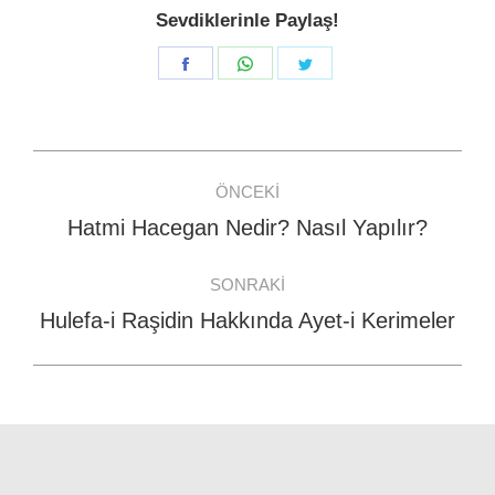
Sevdiklerinle Paylaş!
Share
Share
Share
on
on
on
Facebook
WhatsApp
Twitter
Post
ÖNCEKI
navigation
Hatmi Hacegan Nedir? Nasıl Yapılır?
Previous
post:
SONRAKI
Hulefa-i Raşidin Hakkında Ayet-i Kerimeler
Next
post: