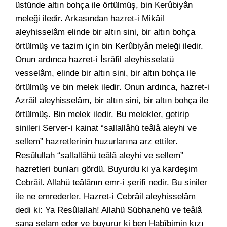
üstünde altın bohça ile örtülmüş, bin Kerûbiyân
meleği iledir. Arkasından hazret-i Mikâil
aleyhisselâm elinde bir altın sini, bir altın bohça
örtülmüş ve tazim için bin Kerûbiyân meleği iledir.
Onun ardınca hazret-i İsrâfil aleyhisselatü
vesselâm, elinde bir altın sini, bir altın bohça ile
örtülmüş ve bin melek iledir. Onun ardınca, hazret-i
Azrâil aleyhisselâm, bir altın sini, bir altın bohça ile
örtülmüş. Bin melek iledir. Bu melekler, getirip
sinileri Server-i kainat “sallallâhü teâlâ aleyhi ve
sellem” hazretlerinin huzurlarına arz ettiler.
Resûlullah “sallallâhü teâlâ aleyhi ve sellem”
hazretleri bunları gördü. Buyurdu ki ya kardeşim
Cebrâil. Allahü teâlânın emr-i şerifi nedir. Bu siniler
ile ne emrederler. Hazret-i Cebrâil aleyhisselâm
dedi ki: Ya Resûlallah! Allahü Sübhanehü ve teâlâ
sana selam eder ve buyurur ki ben Habîbimin kızı