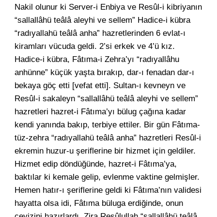
Nakil olunur ki Server-i Enbiya ve Resûl-i kibriyanın
“sallallâhü teâlâ aleyhi ve sellem” Hadice-i kübra
“radıyallahü teâlâ anha” hazretlerinden 6 evlat-ı
kiramları vücuda geldi. 2’si erkek ve 4’ü kız.
Hadice-i kübra, Fâtıma-i Zehra’yı “radıyallâhu
anhünne” küçük yaşta bırakıp, dar-ı fenadan dar-ı
bekaya göç etti [vefat etti]. Sultan-ı kevneyn ve
Resûl-i sakaleyn “sallallâhü teâlâ aleyhi ve sellem”
hazretleri hazret-i Fâtıma’yı bülug çağına kadar
kendi yanında bakıp, terbiye ettiler. Bir gün Fâtıma-
tüz-zehra “radıyallahü teâlâ anha” hazretleri Resûl-i
ekremin huzur-u şeriflerine bir hizmet için geldiler.
Hizmet edip döndüğünde, hazret-i Fâtıma’ya,
baktılar ki kemale gelip, evlenme vaktine gelmişler.
Hemen hatır-ı şeriflerine geldi ki Fâtıma’nın validesi
hayatta olsa idi, Fâtıma büluga erdiğinde, onun
çeyizini hazırlardı. Zira Resûlullah “sallallâhü teâlâ