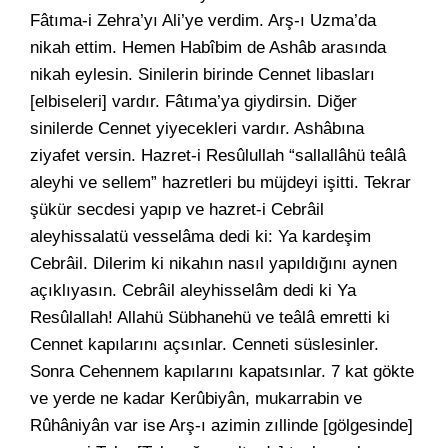
Fâtıma-i Zehra’yı Ali’ye verdim. Arş-ı Uzma’da
nikah ettim. Hemen Habîbim de Ashâb arasında
nikah eylesin. Sinilerin birinde Cennet libasları
[elbiseleri] vardır. Fâtıma’ya giydirsin. Diğer
sinilerde Cennet yiyecekleri vardır. Ashâbına
ziyafet versin. Hazret-i Resûlullah “sallallâhü teâlâ
aleyhi ve sellem” hazretleri bu müjdeyi işitti. Tekrar
şükür secdesi yapıp ve hazret-i Cebrâil
aleyhissalatü vesselâma dedi ki: Ya kardeşim
Cebrâil. Dilerim ki nikahın nasıl yapıldığını aynen
açıklıyasın. Cebrâil aleyhisselâm dedi ki Ya
Resûlallah! Allahü Sübhanehü ve teâlâ emretti ki
Cennet kapılarını açsınlar. Cenneti süslesinler.
Sonra Cehennem kapılarını kapatsınlar. 7 kat gökte
ve yerde ne kadar Kerûbiyân, mukarrabin ve
Rûhâniyân var ise Arş-ı azimin zıllinde [gölgesinde]