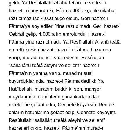
geldi. Ya Resûlallah! Allahü tebareke ve teâlâ
hazretleri buyurdu ki; Fâtıma 400 akçe ile nikaha
razı olmaz ise 4.000 akçe olsun. Geri hazret-i
Fâtıma’ya söylediler. Yine razı olmadı. Geri hazret-i
Cebrâil gelip, 4.000 altın emrolundu. Hazret-i
Fâtıma yine razı olmadı. Ya Resûlallah! Allahü teâlâ
emretti ki Sen bizzat, hazret-i Fâtıma huzuruna
varıp, muradı ne ise sual edesin. Resûlullah
“sallallâhü teâlâ aleyhi ve sellem” hazret-i
Fâtıma’nın yanına varıp, muradını sual
buyurduklarında, hazret-i Fâtıma dedi ki: Ya
Habîballah, muradım budur ki sen, mahşer
meydanında müminlerin günahkarlarından
nicelerine şefaat edip, Cennete koyarsın. Ben de
onların hatunlarına şefaat edip, Cennete koyayım.
Resûlullah “sallallâhü teâlâ aleyhi ve sellem”
hazretleri çıkıp, hazret-i Fâtıma’nın murad-ı