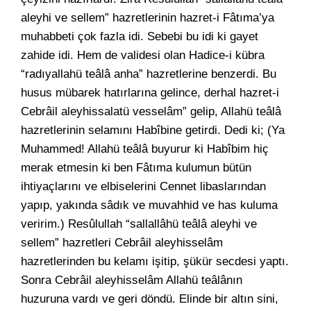
aleyhi ve sellem” hazretlerinin hazret-i Fâtıma’ya
muhabbeti çok fazla idi. Sebebi bu idi ki gayet
zahide idi. Hem de validesi olan Hadice-i kübra
“radıyallahü teâlâ anha” hazretlerine benzerdi. Bu
husus mübarek hatırlarına gelince, derhal hazret-i
Cebrâil aleyhissalatü vesselâm” gelip, Allahü teâlâ
hazretlerinin selamını Habîbine getirdi. Dedi ki; (Ya
Muhammed! Allahü teâlâ buyurur ki Habîbim hiç
merak etmesin ki ben Fâtıma kulumun bütün
ihtiyaçlarını ve elbiselerini Cennet libaslarından
yapıp, yakında sâdık ve muvahhid ve has kuluma
veririm.) Resûlullah “sallallâhü teâlâ aleyhi ve
sellem” hazretleri Cebrâil aleyhisselâm
hazretlerinden bu kelamı işitip, şükür secdesi yaptı.
Sonra Cebrâil aleyhisselâm Allahü teâlânın
huzuruna vardı ve geri döndü. Elinde bir altın sini,