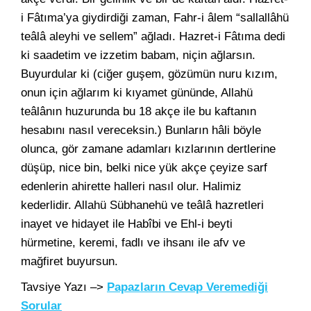
i Fâtıma’ya giydirdiği zaman, Fahr-i âlem “sallallâhü
teâlâ aleyhi ve sellem” ağladı. Hazret-i Fâtıma dedi
ki saadetim ve izzetim babam, niçin ağlarsın.
Buyurdular ki (ciğer guşem, gözümün nuru kızım,
onun için ağlarım ki kıyamet gününde, Allahü
teâlânın huzurunda bu 18 akçe ile bu kaftanın
hesabını nasıl vereceksin.) Bunların hâli böyle
olunca, gör zamane adamları kızlarının dertlerine
düşüp, nice bin, belki nice yük akçe çeyize sarf
edenlerin ahirette halleri nasıl olur. Halimiz
kederlidir. Allahü Sübhanehü ve teâlâ hazretleri
inayet ve hidayet ile Habîbi ve Ehl-i beyti
hürmetine, keremi, fadlı ve ihsanı ile afv ve
mağfiret buyursun.
Tavsiye Yazı –>
Papazların Cevap Veremediği
Sorular