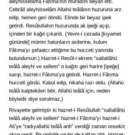
aleyhisselâma Fâtıma’nın muradını beyan etti.
Cebrâil aleyhisselâm Allahü teâlânın huzuruna arz
edip, hemen geri döndü. Elinde bir beyaz ipek
getirdi. Resûlullahın huzurunda ak ipeği açıp,
içinden bir kağıt çıkardı. (Yevm-i cezada [kıyamet
gününde] mümin hatunların asilerine, kulum
Fâtıma’yı şefaatcı ettiğime bu hucceti yanında
bulundursun.) Hazret-i Resûl-i ekrem “sallallâhü
teâlâ aleyhi ve sellem” o kağıtı geri harire [ipeğe]
sarıp, hazret-i Fâtıma’ya getirdi. Hazret-i Fâtıma
hucceti gördü. Kabul edip, nikaha razı oldu. (Allahü
teâlâ kalptekileri bilir. Allahü teâlâ için, neden
böyledir diye sorulmaz.)
Rivayette gelmiştir ki hazret-i Resûlullah “sallallâhü
teâlâ aleyhi ve sellem” hazret-i Fâtıma’yı hazret-i
Ali’ye “radıyallahü teâlâ anh” verdiği zaman onsekiz
akçe verdi. Bir gelinlik ve bir de kaftan aldı. Hazret-