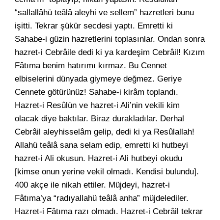
“sallallâhü teâlâ aleyhi ve sellem” hazretleri bunu
işitti. Tekrar şükür secdesi yaptı. Emretti ki
Sahabe-i güzin hazretlerini toplasınlar. Ondan sonra
hazret-i Cebrâile dedi ki ya kardeşim Cebrâil! Kızım
Fâtıma benim hatırımı kırmaz. Bu Cennet
elbiselerini dünyada giymeye değmez. Geriye
Cennete götürünüz! Sahabe-i kirâm toplandı.
Hazret-i Resûlün ve hazret-i Ali’nin vekili kim
olacak diye baktılar. Biraz durakladılar. Derhal
Cebrâil aleyhisselâm gelip, dedi ki ya Resûlallah!
Allahü teâlâ sana selam edip, emretti ki hutbeyi
hazret-i Ali okusun. Hazret-i Ali hutbeyi okudu
[kimse onun yerine vekil olmadı. Kendisi bulundu].
400 akçe ile nikah ettiler. Müjdeyi, hazret-i
Fâtıma’ya “radıyallahü teâlâ anha” müjdelediler.
Hazret-i Fâtıma razı olmadı. Hazret-i Cebrâil tekrar