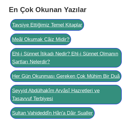
En Çok Okunan Yazılar
Tavsiye Ettiğimiz Temel Kitaplar
Meâl Okumak Câiz Midir?
Ehl-i Sünnet İtikadı Nedir? Ehl-i Sünnet Olmanın
Şartları Nelerdir?
Her Gün Okunması Gereken Çok Mühim Bir Duâ
Seyyid Abdülhakîm Arvâsî Hazretleri ve
Tasavvuf Terbiyesi
Sultan Vahideddîn Hân'a Dâir Sualler