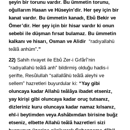
şeyin bir torunu vardır. Bu ümmetin torunu,
oğullarım Hasan ve Hüseyin’dir. Her şey için bir
kanat vardır. Bu ümmetin kanadı, Ebû Bekir ve
Ömer’dir. Her şey için bir hisar vardır ki onun
sebebi ile düşman fırsat bulamaz. Bu ümmetin
kalkanı ve hisarı, Osman ve Alidir
“radıyallahü
teâlâ anhüm”
.”
22)
Sahih rivayet ile Ebû Zer-i Gıfârî’nin
“radıyallahü teâlâ anh” bildirmiş olduğu hadis-i
şerifte, Resûlullah “sallallâhü teâlâ aleyhi ve
sellem” hazretleri buyurdular ki:
“Yay gibi
oluncaya kadar Allahü teâlâya ibadet etseniz,
yay kirişi gibi oluncaya kadar oruç tutsanız,
dizleriniz kuru oluncaya kadar namaz kılsanız,
ehl-i beytimden veya Ashâbımdan birisine buğz
etseniz, elbette Allahü teâlâ hazretleri sizi