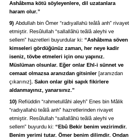
Ashâbıma kötü söyleyenlere, dil uzatanlara
haram olur.”
9)
Abdullah bin Ömer “radıyallahü teâlâ anh” rivayet
etmiştir. Resûlullah “sallallâhü teâlâ aleyhi ve
sellem” hazretleri buyurdular ki:
“Ashâbıma söven
kimseleri gördüğünüz zaman, her neye kadir
iseniz, tövbe etmeleri için onu yapınız.
Müslüman olsunlar. Eğer onlar Ehl-i sünnet ve
cemaat olmazsa aranızdan gitsinler
[aranızdan
çıkarınız]
. Sakın onlar gibi sapık fikirlere
aldanmayınız, yanarsınız.”
10)
Refiüddin “rahmetullâhi aleyh” Enes bin Mâlik
“radıyallahü teâlâ anh” hazretlerinden rivayet
etmiştir. Resûlullah “sallallâhü teâlâ aleyhi ve
sellem” buyurdu ki:
“Ebû Bekir benim vezirimdir.
Benim yerimi tutar. Ömer benim dilimdir. Ondan