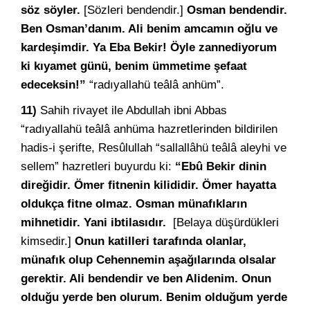
söz söyler.
[Sözleri bendendir.]
Osman bendendir.
Ben Osman’danım. Ali benim amcamın oğlu ve
kardeşimdir. Ya Eba Bekir! Öyle zannediyorum
ki kıyamet günü, benim ümmetime şefaat
edeceksin!”
“radıyallahü teâlâ anhüm”.
11)
Sahih rivayet ile Abdullah ibni Abbas
“radıyallahü teâlâ anhüma hazretlerinden bildirilen
hadis-i şerifte, Resûlullah “sallallâhü teâlâ aleyhi ve
sellem” hazretleri buyurdu ki:
“Ebû Bekir dinin
direğidir. Ömer fitnenin kilididir. Ömer hayatta
oldukça fitne olmaz. Osman münafıkların
mihnetidir. Yani ibtilasıdır.
[Belaya düşürdükleri
kimsedir.]
Onun katilleri tarafında olanlar,
münafık olup Cehennemin aşağılarında olsalar
gerektir. Ali bendendir ve ben Alidenim. Onun
olduğu yerde ben olurum. Benim olduğum yerde