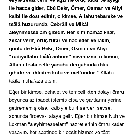
eliyle zekat verir ve ağzı ile oruç tutar ve ayağı
ile hacca gider, Ebû Bekr, Ömer, Osman ve Aliyi
kalbi ile dost edinir, o kimse, Allahü tebareke ve
teâlâ huzurunda, Cebrâil ve Mikâil
aleyhimesselam gibidir. Her kim namaz kılar,
zekat verir, oruç tutar ve hac eder ve lakin,
gönlü ile Ebû Bekr, Ömer, Osman ve Aliyi
“radıyallahü teâlâ anhüm” sevmezse, o kimse,
Allahü teâlâ celle şanühü dergahında iblis
gibidir ve iblisten kötü ve mel’undur.”
Allahü
teâlâ muhafaza etsin.
Eğer bir kimse, cehalet ve tembellikten dolayı ömrü
boyunca az ibadet işlemiş olsa ve şartlarını yerine
getirememiş olsa, kalbiyle bu 4 serveri sevse,
sonunda firdevs-i alaya gelir. Eğer bir kimse Nuh ve
Lokman “aleyhimesselam” hazretlerinin ömrü kadar
yaşayıp, her saatinde bir çeşit hizmet ve tâat