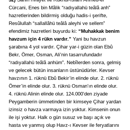
Cürcani, Enes bin Mâlik “radıyallahü teâlâ anh”
hazretlerinden bildirmiş olduğu hadis-i şerifte,
Resûlullah “sallallâhü teâlâ aleyhi ve sellem”
efendimiz hazretleri buyurdu ki:
“Muhakkak benim
havzum için 4 rükn vardır.”
Yani bu havzun
şarabına 4 yol vardır. Çihar yar-i güzin olan Ebû
Bekr, Ömer, Osman, Ali’nin tasarrufundadır
“radıyallahü teâlâ anhüm”. Nebîlerden sonra, gelmiş
ve gelecek bütün insanların üstünüdürler. Kevser
havzının 1. rüknü Ebû Bekir’in elinde olur. 2. rüknü
Ömer’in elinde olur. 3. rüknü Osman’ın elinde olur.
4. rüknü Alinin elinde olur. 124.000’den ziyade
Peygamberin ümmetinden bir kimseye Çihar yardan
izinsiz o havza varmaya izin yoktur. Kimsenin onun
ile işi yoktur. Halk o gün susuz ve başı açık ve
hasta ve yanmış olup Havz-ı Kevser ile feryatlarını