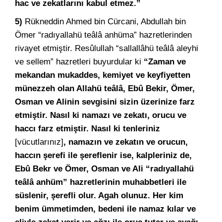
hac ve zekatlarını kabul etmez.”
5)
Rükneddin Ahmed bin Cürcani, Abdullah bin
Ömer “radıyallahü teâlâ anhüma” hazretlerinden
rivayet etmiştir. Resûlullah “sallallâhü teâlâ aleyhi
ve sellem” hazretleri buyurdular ki
“Zaman ve
mekandan mukaddes, kemiyet ve keyfiyetten
münezzeh olan Allahü teâlâ, Ebû Bekir, Ömer,
Osman ve Alinin sevgisini sizin üzerinize farz
etmiştir. Nasıl ki namazı ve zekatı, orucu ve
haccı farz etmiştir. Nasıl ki tenleriniz
[vücutlarınız]
, namazın ve zekatın ve orucun,
haccın şerefi ile şereflenir ise, kalpleriniz de,
Ebû Bekr ve Ömer, Osman ve Ali “radıyallahü
teâlâ anhüm” hazretlerinin muhabbetleri ile
süslenir, şerefli olur. Agah olunuz. Her kim
benim ümmetimden, bedeni ile namaz kılar ve