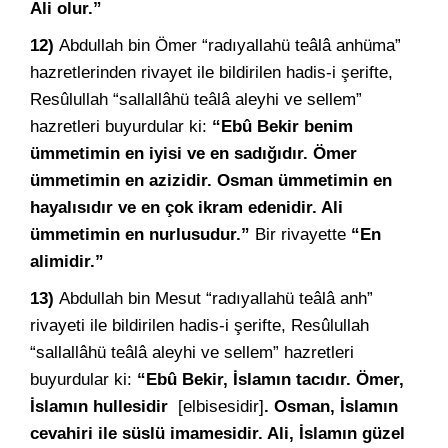
Ali olur.”
12)
Abdullah bin Ömer “radıyallahü teâlâ anhüma”
hazretlerinden rivayet ile bildirilen hadis-i şerifte,
Resûlullah “sallallâhü teâlâ aleyhi ve sellem”
hazretleri buyurdular ki:
“Ebû Bekir benim
ümmetimin en iyisi ve en sadığıdır. Ömer
ümmetimin en azizidir. Osman ümmetimin en
hayalısıdır ve en çok ikram edenidir. Ali
ümmetimin en nurlusudur.”
Bir rivayette
“En
alimidir.”
13)
Abdullah bin Mesut “radıyallahü teâlâ anh”
rivayeti ile bildirilen hadis-i şerifte, Resûlullah
“sallallâhü teâlâ aleyhi ve sellem” hazretleri
buyurdular ki:
“Ebû Bekir, İslamın tacıdır. Ömer,
İslamın hullesidir
[elbisesidir]
. Osman, İslamın
cevahiri ile süslü imamesidir. Ali, İslamın güzel