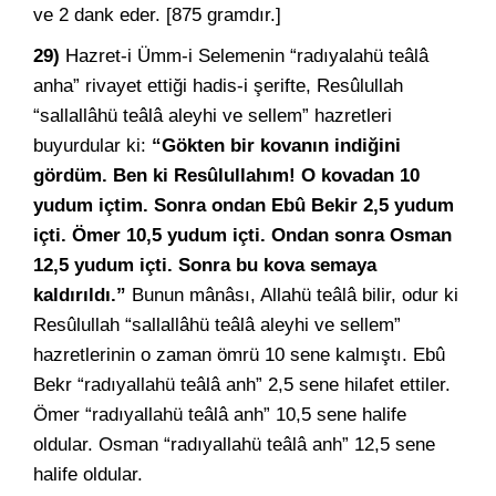
ve 2 dank eder. [875 gramdır.]
29)
Hazret-i Ümm-i Selemenin “radıyalahü teâlâ
anha” rivayet ettiği hadis-i şerifte, Resûlullah
“sallallâhü teâlâ aleyhi ve sellem” hazretleri
buyurdular ki:
“Gökten bir kovanın indiğini
gördüm. Ben ki Resûlullahım! O kovadan 10
yudum içtim. Sonra ondan Ebû Bekir 2,5 yudum
içti. Ömer 10,5 yudum içti. Ondan sonra Osman
12,5 yudum içti. Sonra bu kova semaya
kaldırıldı.”
Bunun mânâsı, Allahü teâlâ bilir, odur ki
Resûlullah “sallallâhü teâlâ aleyhi ve sellem”
hazretlerinin o zaman ömrü 10 sene kalmıştı. Ebû
Bekr “radıyallahü teâlâ anh” 2,5 sene hilafet ettiler.
Ömer “radıyallahü teâlâ anh” 10,5 sene halife
oldular. Osman “radıyallahü teâlâ anh” 12,5 sene
halife oldular.