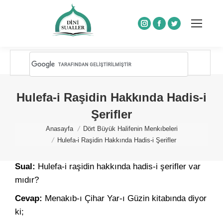
Instagram
Facebook
Twitter
Hulefa-i Raşidin Hakkında Hadis-i
Şerifler
You are here:
Anasayfa
Dört Büyük Halifenin Menkıbeleri
Hulefa-i Raşidin Hakkında Hadis-i Şerifler
Sual:
Hulefa-i raşidin hakkında hadis-i şerifler var
mıdır?
Cevap:
Menakıb-ı Çihar Yar-ı Güzin kitabında diyor
ki;