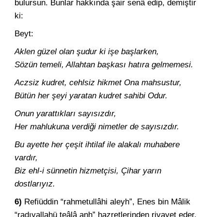
bulursun. Bunlar hakkında şair senâ edip, demiştir
ki:
Beyt:
Aklen güzel olan şudur ki işe başlarken,
Sözün temeli, Allahtan başkası hatıra gelmemesi.
Aczsiz kudret, cehlsiz hikmet Ona mahsustur,
Bütün her şeyi yaratan kudret sahibi Odur.
Onun yarattıkları sayısızdır,
Her mahlukuna verdiği nimetler de sayısızdır.
Bu ayette her çeşit ihtilaf ile alakalı muhabere
vardır,
Biz ehl-i sünnetin hizmetçisi, Çihar yarın
dostlarıyız.
6)
Refiüddin “rahmetullâhi aleyh”, Enes bin Mâlik
“radıyallahü teâlâ anh” hazretlerinden rivayet eder.