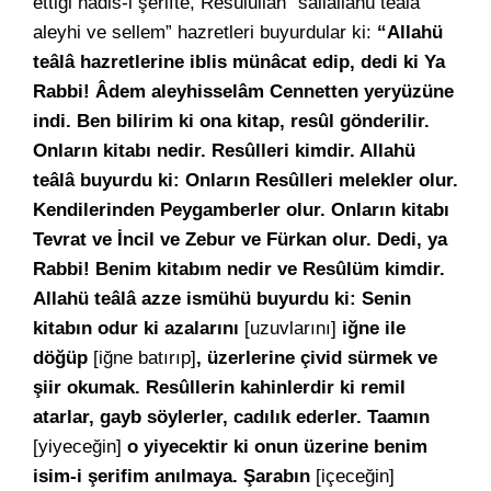
ettiği hadis-i şerifte, Resûlullah “sallallâhü teâlâ
aleyhi ve sellem” hazretleri buyurdular ki:
“Allahü
teâlâ hazretlerine iblis münâcat edip, dedi ki Ya
Rabbi! Âdem aleyhisselâm Cennetten yeryüzüne
indi. Ben bilirim ki ona kitap, resûl gönderilir.
Onların kitabı nedir. Resûlleri kimdir. Allahü
teâlâ buyurdu ki: Onların Resûlleri melekler olur.
Kendilerinden Peygamberler olur. Onların kitabı
Tevrat ve İncil ve Zebur ve Fürkan olur. Dedi, ya
Rabbi! Benim kitabım nedir ve Resûlüm kimdir.
Allahü teâlâ azze ismühü buyurdu ki: Senin
kitabın odur ki azalarını
[uzuvlarını]
iğne ile
döğüp
[iğne batırıp]
, üzerlerine çivid sürmek ve
şiir okumak. Resûllerin kahinlerdir ki remil
atarlar, gayb söylerler, cadılık ederler. Taamın
[yiyeceğin]
o yiyecektir ki onun üzerine benim
isim-i şerifim anılmaya. Şarabın
[içeceğin]