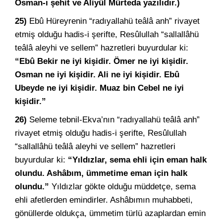
Osman-ı şehit ve Aliyül Mürteda yazılıdır.)
25)
Ebû Hüreyrenin “radıyallahü teâlâ anh” rivayet
etmiş olduğu hadis-i şerifte, Resûlullah “sallallâhü
teâlâ aleyhi ve sellem” hazretleri buyurdular ki:
“Ebû Bekir ne iyi kişidir. Ömer ne iyi kişidir.
Osman ne iyi kişidir. Ali ne iyi kişidir. Ebû
Ubeyde ne iyi kişidir. Muaz bin Cebel ne iyi
kişidir.”
26)
Seleme tebnil-Ekva’nın “radıyallahü teâlâ anh”
rivayet etmiş olduğu hadis-i şerifte, Resûlullah
“sallallâhü teâlâ aleyhi ve sellem” hazretleri
buyurdular ki:
“Yıldızlar, sema ehli için eman halk
olundu. Ashâbım, ümmetime eman için halk
olundu.”
Yıldızlar gökte olduğu müddetçe, sema
ehli afetlerden emindirler. Ashâbımın muhabbeti,
gönüllerde oldukça, ümmetim türlü azaplardan emin