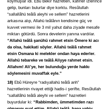
koymuşlar idi. Ebû Bekir hazretleri, kâfirler izlerince
gelip, bunları bulurlar diye korktu. Resûlullah
“sallallâhü teâlâ aleyhi ve sellem” hazretlerini
arkasına alıp, Allahü teâlânın kendisine güç ve
kuvvet vermesi ile 3 mil yahut daha ziyade mesafe
miktarı götürdü. Sonra develerin yanına vardılar.
“Allahü teâlâ şanühü rahmet etsin Ömere ki acı
da olsa, hakikati söyler. Allahü teâlâ rahmet
etsin Osmana ki melekler ondan haya ederler.
Allahü tebareke ve teâlâ Aliyye rahmet etsin.
Allahım! Ali’ye, her bulunduğu yerde hakkı
söylemesini muvaffak eyle.”
18)
Ebû Hüreyre “radıyallahü teâlâ anh”
hazretlerinin rivayet ettiği hadis-i şerifte, Resûlullah
“sallallâhü teâlâ aleyhi ve sellem” hazretleri
buyurdular ki:
“Rabbimden, ümmetimden razı
olmasını sual ettim. Allahü teâlâ, bana vahiy