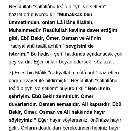
Resûlullah “sallallâhü teâlâ aleyhi ve sellem”
hazretleri buyurdu ki:
“Muhakkak ben
ümmetimden, onları Lâ ilâhe illallah,
Muhammedün Resûlullah kavline davet ettiğim
gibi, Ebû Bekir, Ömer, Osman ve Ali’nin
“radıyallahü teâlâ anhüm”
sevgisini de
isterim.”
Bu hadis-i şerif hakkında açıklanacak çok
şey vardır. Eğer onları beyan edersek, söz uzar.
7)
Enes bin Mâlik “radıyallahü teâlâ anh” hazretleri,
doğru rivayet ile bildirmiştir. Resûlullah “sallallâhü
teâlâ aleyhi ve sellem” buyurdu ki:
“Ben ilmin
şehriyim. Ebû Bekir zeminidir. Ömer
duvarlarıdır. Osman semasıdır. Ali kapısıdır. Ebû
Bekir, Ömer, Osman ve Ali hakkında hayır
söyleyiniz!”
Eğer hayır söylerseniz, önünüze hayır
gelir. Onların dostlukları bereketinden hepiniz hayır