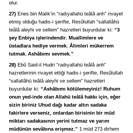
olur.
27)
Enes bin Malik’in “radıyallahü teâlâ anh” rivayet
etmiş olduğu hadis-i şerifte, Resûlullah “sallallâhü
teâlâ aleyhi ve sellem” hazretleri buyurdular ki:
“3
şey Enbiya işlerindendir. Muallimlere ve
üstadlara hediye vermek. Âlimleri mükerrem
tutmak. Ashâbımı sevmek.”
28)
Ebû Said-il Hudri “radıyallahü teâlâ anh”
hazretlerinin rivayet ettiği hadis-i şerifte, Resûlullah
“sallallâhü teâlâ aleyhi ve sellem” hazretleri
buyurdular ki:
“Ashâbımı kötülemeyiniz! Ruhum
onun yed-inde olan Allahü teâlâ hakkı için, eğer
sizin biriniz Uhud dağı kadar altın sadaka
fakirlere verseniz, onlardan birisinin bir müd
miktarı sadakasının yerini tutmaz ve yarım
müdünün sevâbına erişmez.”
1 müd 273 dirhem