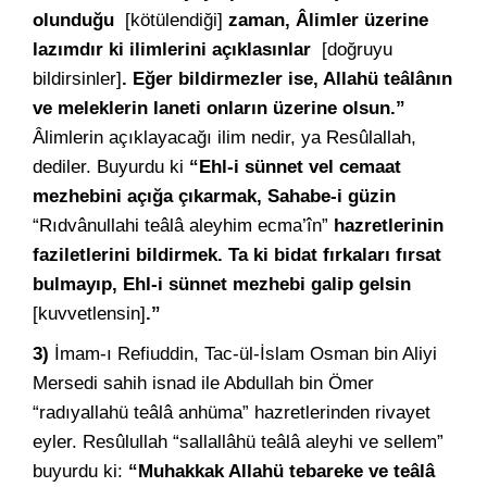
olunduğu
[kötülendiği]
zaman, Âlimler üzerine
lazımdır ki ilimlerini açıklasınlar
[doğruyu
bildirsinler]
. Eğer bildirmezler ise, Allahü teâlânın
ve meleklerin laneti onların üzerine olsun.”
Âlimlerin açıklayacağı ilim nedir, ya Resûlallah,
dediler. Buyurdu ki
“Ehl-i sünnet vel cemaat
mezhebini açığa çıkarmak, Sahabe-i güzin
“Rıdvânullahi teâlâ aleyhim ecma’în”
hazretlerinin
faziletlerini bildirmek. Ta ki bidat fırkaları fırsat
bulmayıp, Ehl-i sünnet mezhebi galip gelsin
[kuvvetlensin]
.”
3)
İmam-ı Refiuddin, Tac-ül-İslam Osman bin Aliyi
Mersedi sahih isnad ile Abdullah bin Ömer
“radıyallahü teâlâ anhüma” hazretlerinden rivayet
eyler. Resûlullah “sallallâhü teâlâ aleyhi ve sellem”
buyurdu ki:
“Muhakkak Allahü tebareke ve teâlâ