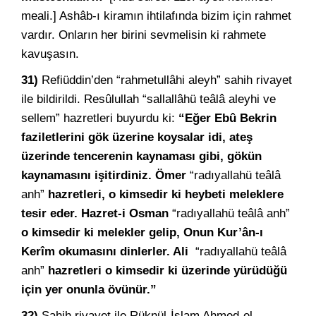
meali.] Ashâb-ı kiramın ihtilafında bizim için rahmet
vardır. Onların her birini sevmelisin ki rahmete
kavuşasın.
31)
Refiüddin’den “rahmetullâhi aleyh” sahih rivayet
ile bildirildi. Resûlullah “sallallâhü teâlâ aleyhi ve
sellem” hazretleri buyurdu ki:
“Eğer Ebû Bekrin
faziletlerini gök üzerine koysalar idi, ateş
üzerinde tencerenin kaynaması gibi, gökün
kaynamasını işitirdiniz. Ömer
“radıyallahü teâlâ
anh”
hazretleri, o kimsedir ki heybeti meleklere
tesir eder. Hazret-i Osman
“radıyallahü teâlâ anh”
o kimsedir ki melekler gelip, Onun Kur’ân-ı
Kerîm okumasını dinlerler. Ali
“radıyallahü teâlâ
anh”
hazretleri o kimsedir ki üzerinde yürüdüğü
için yer onunla övünür.”
32)
Sahih rivayet ile Rüknül-İslam Ahmed-el