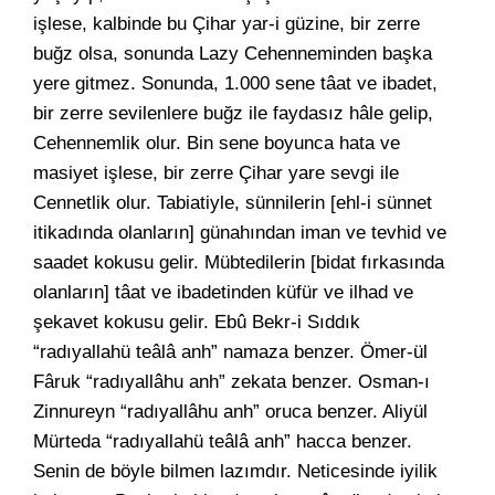
işlese, kalbinde bu Çihar yar-i güzine, bir zerre
buğz olsa, sonunda Lazy Cehenneminden başka
yere gitmez. Sonunda, 1.000 sene tâat ve ibadet,
bir zerre sevilenlere buğz ile faydasız hâle gelip,
Cehennemlik olur. Bin sene boyunca hata ve
masiyet işlese, bir zerre Çihar yare sevgi ile
Cennetlik olur. Tabiatiyle, sünnilerin [ehl-i sünnet
itikadında olanların] günahından iman ve tevhid ve
saadet kokusu gelir. Mübtedilerin [bidat fırkasında
olanların] tâat ve ibadetinden küfür ve ilhad ve
şekavet kokusu gelir. Ebû Bekr-i Sıddık
“radıyallahü teâlâ anh” namaza benzer. Ömer-ül
Fâruk “radıyallâhu anh” zekata benzer. Osman-ı
Zinnureyn “radıyallâhu anh” oruca benzer. Aliyül
Mürteda “radıyallahü teâlâ anh” hacca benzer.
Senin de böyle bilmen lazımdır. Neticesinde iyilik