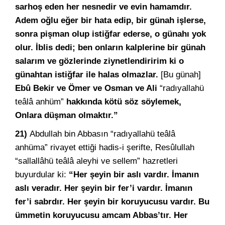
sarhoş eden her nesnedir ve evin hamamdır.
Adem oğlu eğer bir hata edip, bir günah işlerse,
sonra pişman olup istiğfar ederse, o günahı yok
olur. İblis dedi; ben onların kalplerine bir günah
salarım ve gözlerinde ziynetlendiririm ki o
günahtan istiğfar ile halas olmazlar.
[Bu günah]
Ebû Bekir ve Ömer ve Osman ve Ali
“radıyallahü
teâlâ anhüm”
hakkında kötü söz söylemek,
Onlara düşman olmaktır.”
21)
Abdullah bin Abbasın “radıyallahü teâlâ
anhüma” rivayet ettiği hadis-i şerifte, Resûlullah
“sallallâhü teâlâ aleyhi ve sellem” hazretleri
buyurdular ki:
“Her şeyin bir aslı vardır. İmanın
aslı veradır. Her şeyin bir fer’i vardır. İmanın
fer’i sabrdır. Her şeyin bir koruyucusu vardır. Bu
ümmetin koruyucusu amcam Abbas’tır. Her