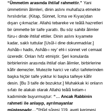
“Ümmetim arasında ihtilaf rahmettir.”
Yani
ümmetimin âlimleri, dinin aslını muhafaza etmekte
hırslıdırlar. (Kitap, Sünnet, İcma ve Kıyas)dan
dışarı çıkmazlar. Allahü tebareke ve teâlâ hazretleri
bir ümmette bir taife yarattı. Bu söz sahibi âlimler
füru-ı dinde ihtilaf ettiler. Dinin aslını kıyamete
kadar, saklı tuttular [Usûl-i dine dokunmadılar.]
Ashâb-ı hadis, Ashâb-ı rey’ ehl-i sünnet vel cemaat
üzeredir. Onları hıfz etmiştir. Şeri konularda
birbirlerinin arasında ihtilaf olan âlimler, birbirlerine
kâfir demezler. Mutezile harici ve rafizi taifelerinden
başka hiçbir taife yoktur ki başka taifeye kâfir
desin. [Bu 3 taife de bozuktur.] Muhakkak ki onların
sıfatı ile alakalı olarak Allahü teâlâ kelam-ı
kadıminde buyurmuştur:
“… Ancak Rabbinin
rahmeti ile anlaşıp, ayrılmayanlar
müstesnadır…”
[Hûd sûresi 119. ayeti kerimesi