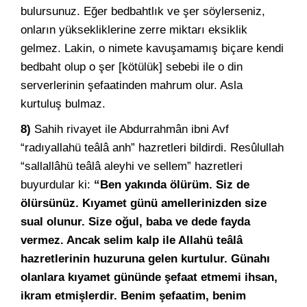
bulursunuz. Eğer bedbahtlık ve şer söylerseniz,
onların yüksekliklerine zerre miktarı eksiklik
gelmez. Lakin, o nimete kavuşamamış biçare kendi
bedbaht olup o şer [kötülük] sebebi ile o din
serverlerinin şefaatinden mahrum olur. Asla
kurtuluş bulmaz.
8)
Sahih rivayet ile Abdurrahmân ibni Avf
“radıyallahü teâlâ anh” hazretleri bildirdi. Resûlullah
“sallallâhü teâlâ aleyhi ve sellem” hazretleri
buyurdular ki:
“Ben yakında ölürüm. Siz de
ölürsünüz. Kıyamet günü amellerinizden size
sual olunur. Size oğul, baba ve dede fayda
vermez. Ancak selim kalp ile Allahü teâlâ
hazretlerinin huzuruna gelen kurtulur. Günahı
olanlara kıyamet gününde şefaat etmemi ihsan,
ikram etmişlerdir. Benim şefaatim, benim