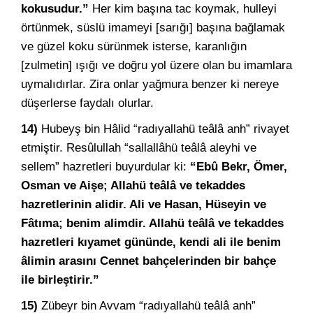
kokusudur.”
Her kim başına tac koymak, hulleyi
örtünmek, süslü imameyi [sarığı] başına bağlamak
ve güzel koku sürünmek isterse, karanlığın
[zulmetin] ışığı ve doğru yol üzere olan bu imamlara
uymalıdırlar. Zira onlar yağmura benzer ki nereye
düşerlerse faydalı olurlar.
14)
Hubeyş bin Hâlid “radıyallahü teâlâ anh” rivayet
etmiştir. Resûlullah “sallallâhü teâlâ aleyhi ve
sellem” hazretleri buyurdular ki:
“Ebû Bekr, Ömer,
Osman ve Aişe; Allahü teâlâ ve tekaddes
hazretlerinin alidir. Ali ve Hasan, Hüseyin ve
Fâtıma; benim alimdir. Allahü teâlâ ve tekaddes
hazretleri kıyamet gününde, kendi ali ile benim
âlimin arasını Cennet bahçelerinden bir bahçe
ile birleştirir.”
15)
Zübeyr bin Avvam “radıyallahü teâlâ anh”