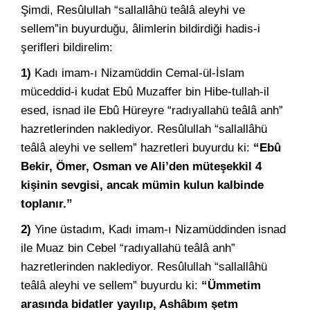
Şimdi, Resûlullah “sallallâhü teâlâ aleyhi ve
sellem”in buyurduğu, âlimlerin bildirdiği hadis-i
şerifleri bildirelim:
1)
Kadı imam-ı Nizamüddin Cemal-ül-İslam
müceddid-i kudat Ebû Muzaffer bin Hibe-tullah-il
esed, isnad ile Ebû Hüreyre “radıyallahü teâlâ anh”
hazretlerinden naklediyor. Resûlullah “sallallâhü
teâlâ aleyhi ve sellem” hazretleri buyurdu ki:
“Ebû
Bekir, Ömer, Osman ve Ali’den müteşekkil 4
kişinin sevgisi, ancak mümin kulun kalbinde
toplanır.”
2)
Yine üstadım, Kadı imam-ı Nizamüddinden isnad
ile Muaz bin Cebel “radıyallahü teâlâ anh”
hazretlerinden naklediyor. Resûlullah “sallallâhü
teâlâ aleyhi ve sellem” buyurdu ki:
“Ümmetim
arasında bidatler yayılıp, Ashâbım şetm