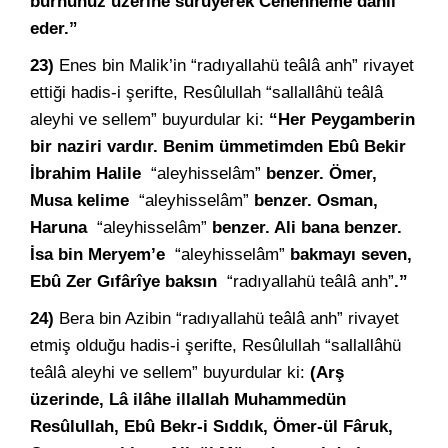
burnunuz üzerine sürüyerek Cehenneme dâhil
eder.”
23)
Enes bin Malik’in “radıyallahü teâlâ anh” rivayet
ettiği hadis-i şerifte, Resûlullah “sallallâhü teâlâ
aleyhi ve sellem” buyurdular ki:
“Her Peygamberin
bir naziri vardır. Benim ümmetimden Ebû Bekir
İbrahim Halile
“aleyhisselâm”
benzer. Ömer,
Musa kelime
“aleyhisselâm”
benzer. Osman,
Haruna
“aleyhisselâm”
benzer. Ali bana benzer.
İsa bin Meryem’e
“aleyhisselâm”
bakmayı seven,
Ebû Zer Gıfârîye baksın
“radıyallahü teâlâ anh”
.”
24)
Bera bin Azibin “radıyallahü teâlâ anh” rivayet
etmiş olduğu hadis-i şerifte, Resûlullah “sallallâhü
teâlâ aleyhi ve sellem” buyurdular ki:
(Arş
üzerinde, Lâ ilâhe illallah Muhammedün
Resûlullah, Ebû Bekr-i Sıddık, Ömer-ül Fâruk,