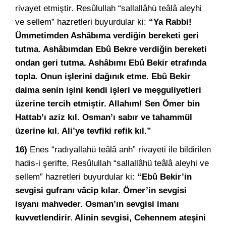
rivayet etmiştir. Resûlullah “sallallâhü teâlâ aleyhi
ve sellem” hazretleri buyurdular ki:
“Ya Rabbi!
Ümmetimden Ashâbıma verdiğin bereketi geri
tutma. Ashâbımdan Ebû Bekre verdiğin bereketi
ondan geri tutma. Ashâbımı Ebû Bekir etrafında
topla. Onun işlerini dağınık etme. Ebû Bekir
daima senin işini kendi işleri ve meşguliyetleri
üzerine tercih etmiştir. Allahım! Sen Ömer bin
Hattab’ı aziz kıl. Osman’ı sabır ve tahammül
üzerine kıl. Ali’ye tevfiki refik kıl.”
16)
Enes “radıyallahü teâlâ anh” rivayeti ile bildirilen
hadis-i şerifte, Resûlullah “sallallâhü teâlâ aleyhi ve
sellem” hazretleri buyurdular ki:
“Ebû Bekir’in
sevgisi gufranı vâcip kılar. Ömer’in sevgisi
isyanı mahveder. Osman’ın sevgisi imanı
kuvvetlendirir. Alinin sevgisi, Cehennem ateşini