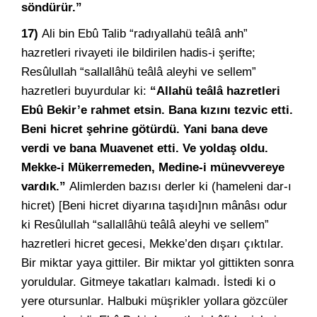
söndürür.”
17)
Ali bin Ebû Talib “radıyallahü teâlâ anh”
hazretleri rivayeti ile bildirilen hadis-i şerifte;
Resûlullah “sallallâhü teâlâ aleyhi ve sellem”
hazretleri buyurdular ki:
“Allahü teâlâ hazretleri
Ebû Bekir’e rahmet etsin. Bana kızını tezvic etti.
Beni hicret şehrine götürdü. Yani bana deve
verdi ve bana Muavenet etti. Ve yoldaş oldu.
Mekke-i Mükerremeden, Medine-i münevvereye
vardık.”
Alimlerden bazısı derler ki (hameleni dar-ı
hicret) [Beni hicret diyarına taşıdı]nın mânâsı odur
ki Resûlullah “sallallâhü teâlâ aleyhi ve sellem”
hazretleri hicret gecesi, Mekke’den dışarı çıktılar.
Bir miktar yaya gittiler. Bir miktar yol gittikten sonra
yoruldular. Gitmeye takatları kalmadı. İstedi ki o
yere otursunlar. Halbuki müşrikler yollara gözcüler