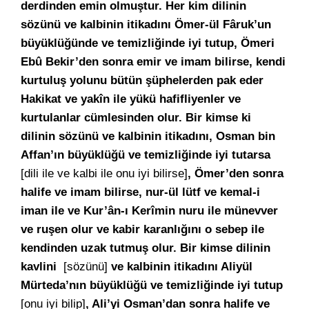
derdinden emin olmuştur. Her kim dilinin
sözünü ve kalbinin itikadını Ömer-ül Fâruk’un
büyüklüğünde ve temizliğinde iyi tutup, Ömeri
Ebû Bekir’den sonra emir ve imam bilirse, kendi
kurtuluş yolunu bütün şüphelerden pak eder
Hakikat ve yakîn ile yükü hafifliyenler ve
kurtulanlar cümlesinden olur. Bir kimse ki
dilinin sözünü ve kalbinin itikadını, Osman bin
Affan’ın büyüklüğü ve temizliğinde iyi tutarsa
[dili ile ve kalbi ile onu iyi bilirse]
, Ömer’den sonra
halife ve imam bilirse, nur-ül lütf ve kemal-i
iman ile ve Kur’ân-ı Kerîmin nuru ile münevver
ve ruşen olur ve kabir karanlığını o sebep ile
kendinden uzak tutmuş olur. Bir kimse dilinin
kavlini
[sözünü]
ve kalbinin itikadını Aliyül
Mürteda’nın büyüklüğü ve temizliğinde iyi tutup
[onu iyi bilip]
, Ali’yi Osman’dan sonra halife ve