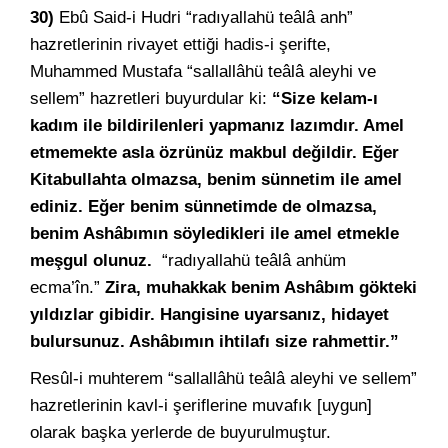
30)
Ebû Said-i Hudri “radıyallahü teâlâ anh”
hazretlerinin rivayet ettiği hadis-i şerifte,
Muhammed Mustafa “sallallâhü teâlâ aleyhi ve
sellem” hazretleri buyurdular ki:
“Size kelam-ı
kadım ile bildirilenleri yapmanız lazımdır. Amel
etmemekte asla özrünüz makbul değildir. Eğer
Kitabullahta olmazsa, benim sünnetim ile amel
ediniz. Eğer benim sünnetimde de olmazsa,
benim Ashâbımın söyledikleri ile amel etmekle
meşgul olunuz.
“radıyallahü teâlâ anhüm
ecma’în.”
Zira, muhakkak benim Ashâbım gökteki
yıldızlar gibidir. Hangisine uyarsanız, hidayet
bulursunuz. Ashâbımın ihtilafı size rahmettir.”
Resûl-i muhterem “sallallâhü teâlâ aleyhi ve sellem”
hazretlerinin kavl-i şeriflerine muvafık [uygun]
olarak başka yerlerde de buyurulmuştur.