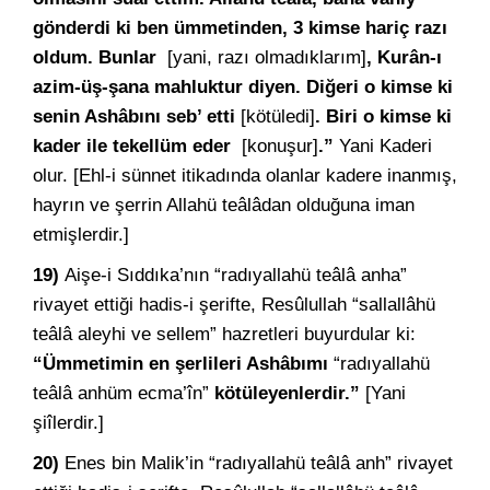
gönderdi ki ben ümmetinden, 3 kimse hariç razı
oldum. Bunlar
[yani, razı olmadıklarım]
, Kurân-ı
azim-üş-şana mahluktur diyen. Diğeri o kimse ki
senin Ashâbını seb’ etti
[kötüledi]
. Biri o kimse ki
kader ile tekellüm eder
[konuşur]
.”
Yani Kaderi
olur. [Ehl-i sünnet itikadında olanlar kadere inanmış,
hayrın ve şerrin Allahü teâlâdan olduğuna iman
etmişlerdir.]
19)
Aişe-i Sıddıka’nın “radıyallahü teâlâ anha”
rivayet ettiği hadis-i şerifte, Resûlullah “sallallâhü
teâlâ aleyhi ve sellem” hazretleri buyurdular ki:
“Ümmetimin en şerlileri Ashâbımı
“radıyallahü
teâlâ anhüm ecma’în”
kötüleyenlerdir.”
[Yani
şiîlerdir.]
20)
Enes bin Malik’in “radıyallahü teâlâ anh” rivayet