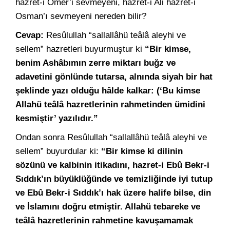
hazret-i Ömer’i sevmeyeni, hazret-i Ali hazret-i
Osman’ı sevmeyeni nereden bilir?
Cevap:
Resûlullah “sallallâhü teâlâ aleyhi ve
sellem” hazretleri buyurmuştur ki
“Bir kimse,
benim Ashâbımın zerre miktarı buğz ve
adavetini gönlünde tutarsa, alnında siyah bir hat
şeklinde yazı olduğu hâlde kalkar: (‘Bu kimse
Allahü teâlâ hazretlerinin rahmetinden ümidini
kesmiştir’ yazılıdır.”
Ondan sonra Resûlullah “sallallâhü teâlâ aleyhi ve
sellem” buyurdular ki:
“Bir kimse ki dilinin
sözünü ve kalbinin itikadını, hazret-i Ebû Bekr-i
Sıddık’ın büyüklüğünde ve temizliğinde iyi tutup
ve Ebû Bekr-i Sıddık’ı hak üzere halife bilse, din
ve İslamını doğru etmiştir. Allahü tebareke ve
teâlâ hazretlerinin rahmetine kavuşamamak