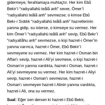
gidermeye, ferahlamaya muhtaçtır. Her kim Ebû
Bekir’i “radıyallahü teâlâ anh” sever, Ömer’i
“radıyallahü teâlâ anh” sevmezse; o kimse Ebû
Bekr-i Sıddık “radıyallahü teâlâ anh” hazretlerinin
yanına gidip, su isterse, o kimseye su vermez. Her
kim Ömer’i “radıyallahü teâlâ anh” sevip, Ebû Bekr’i
“radıyallâhu anh” sevmezse, o kişi hazret-i Ömer’in
yanına varınca, hazret-i Ömer, Ebû Bekir’i
sevmeyene su vermez. Her kim hazret-i Osman bin
Affan’ı sevip, hazret-i Ali’yi sevmese, o kişi hazret-i
Osman’ın yanına vardıkta, hazret-i Osman, hazret-i
Ali’yi sevmeyene su vermez. Her kim hazret-i Aliyi
sevip, hazret-i Osman’ı sevmezse, hazret-i
Osman’ı sevmeyen hazret-i Alinin yanına vardıkta,
hazret-i Ali, ona su vermez.
Sual:
Eğer sen dersen ki hazret-i Ebû Bekir,