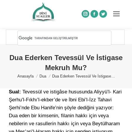
Instagram
Facebook
Twitter
Dua Ederken Tevessül Ve İstigase
Mekruh Mu?
You are here:
Anasayfa
Dua
Dua Ederken Tevessül Ve İstigase…
Sual:
Tevessül ve istigâse hususunda Aliyyü’l- Kari
Şerhu’l-Fıkhı’l-ekber’de ve İbni Ebi’l-İzz Tahavi
Şerhi’nde Ebu Hanife’nin şöyle dediğini yazıyor:
Dua eden bir kimsenin, filanin hakkı için veya
nebilerin ve rasullerin hakkı için veya Beytülharam
ve Meş’ari’l-Haram hakkı için senden istiyorum