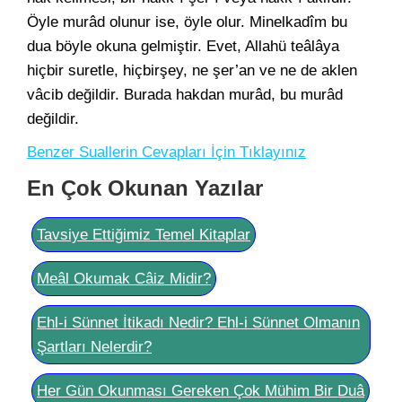
Öyle murâd olunur ise, öyle olur. Minelkadîm bu
dua böyle okuna gelmiştir. Evet, Allahü teâlâya
hiçbir suretle, hiçbirşey, ne şer’an ve ne de aklen
vâcib değildir. Burada hakdan murâd, bu murâd
değildir.
Benzer Suallerin Cevapları İçin Tıklayınız
En Çok Okunan Yazılar
Tavsiye Ettiğimiz Temel Kitaplar
Meâl Okumak Câiz Midir?
Ehl-i Sünnet İtikadı Nedir? Ehl-i Sünnet Olmanın
Şartları Nelerdir?
Her Gün Okunması Gereken Çok Mühim Bir Duâ