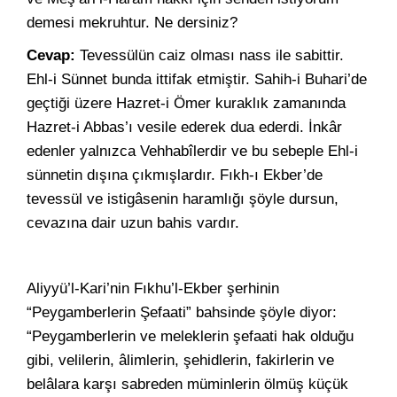
demesi mekruhtur. Ne dersiniz?
Cevap:
Tevessülün caiz olması nass ile sabittir.
Ehl-i Sünnet bunda ittifak etmiştir. Sahih-i Buhari’de
geçtiği üzere Hazret-i Ömer kuraklık zamanında
Hazret-i Abbas’ı vesile ederek dua ederdi. İnkâr
edenler yalnızca Vehhabîlerdir ve bu sebeple Ehl-i
sünnetin dışına çıkmışlardır. Fıkh-ı Ekber’de
tevessül ve istigâsenin haramlığı şöyle dursun,
cevazına dair uzun bahis vardır.
Aliyyü’l-Kari’nin Fıkhu’l-Ekber şerhinin
“Peygamberlerin Şefaati” bahsinde şöyle diyor:
“Peygamberlerin ve meleklerin şefaati hak olduğu
gibi, velilerin, âlimlerin, şehidlerin, fakirlerin ve
belâlara karşı sabreden müminlerin ölmüş küçük