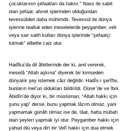
çocuklarının şefaatları da haktır.” Nass ile sabit
olan şefaat, ahıret işlerinden olduğundan
tevessülden daha mühimdir. Tevessül ile dünya
işlerine tealluk eden meselelerde peygamber, veli
veya sair salih kulları dünya işlerinde “şefaatçi
tutmak” elbette caiz olur.
Hadîka’da dil âfetlerinde der ki, and vererek,
meselâ “Allah aşkına” diyerek bir kimseden
dünyalık şey istemek câiz değildir. Hadîs-i şerîfte,
bunların mel’un oldukları bildirildi. Dürer’de ve İbni
Âbidîn’de diyor ki, bir müslüman, “Allah hakkı için
şunu yap” derse, bunu yapmak lâzım olmaz, yani
yapmamak günâh olmaz ise de, tâat, hatta mübah
olan şeyleri yapmak iyi olur. Peygamber hakkı için
yahud ölü veya diri bir Velî hakkı için dua etmek