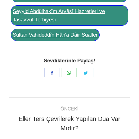
Seyyid Abdülhakîm Arvâsî Hazretleri ve
Tasavvuf Terbiyesi
Sultan Vahideddîn Hân'a Dâir Sualler
Sevdiklerinle Paylaş!
Share
Share
Share
on
on
on
Facebook
WhatsApp
Twitter
Post
ÖNCEKI
navigation
Eller Ters Çevrilerek Yapılan Dua Var
Previous
Mıdır?
post: