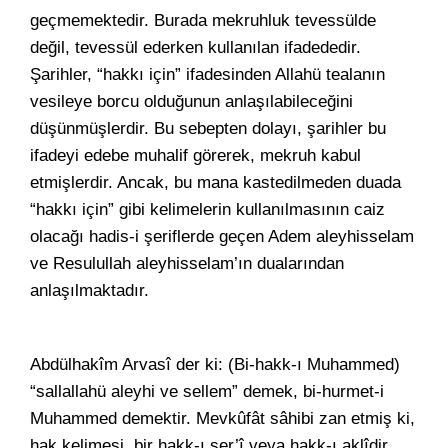
geçmemektedir. Burada mekruhluk tevessülde
değil, tevessül ederken kullanılan ifadededir.
Şarihler, “hakkı için” ifadesinden Allahü tealanın
vesileye borcu olduğunun anlaşılabileceğini
düşünmüşlerdir. Bu sebepten dolayı, şarihler bu
ifadeyi edebe muhalif görerek, mekruh kabul
etmişlerdir. Ancak, bu mana kastedilmeden duada
“hakkı için” gibi kelimelerin kullanılmasının caiz
olacağı hadis-i şeriflerde geçen Adem aleyhisselam
ve Resulullah aleyhisselam’ın dualarından
anlaşılmaktadır.
Abdülhakîm Arvasî der ki: (Bi-hakk-ı Muhammed)
“sallallahü aleyhi ve sellem” demek, bi-hurmet-i
Muhammed demektir. Mevkûfât sâhibi zan etmiş ki,
hak kelimesi, bir hakk-ı şer’î veya hakk-ı aklîdir.