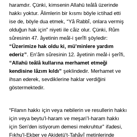
haramdır. Çünki, kimsenin Allahü teâlâ üzerinde
hakkı yoktur. Âlimlerin bir kısmı böyle ictihad etti
ise de, böyle dua etmek, “Yâ Rabbî, onlara vermiş
olduğun hak için” niyeti ile câiz olur. Çünki, Rûm
sûresinin 47. âyetinin meâl-i şerîfi şöyledir:
“Üzerimize hak oldu ki, mü’minlere yardım
ederiz”
. En’âm sûresinin 12. âyetinin meâl-i şerîfi,
“Allahü teâlâ kullarına merhamet etmeği
kendisine lâzım kıldı”
şeklindedir. Merhamet ve
ihsan ederek, sevdiklerine haklar verdiğini
göstermektedir.
“Filanın hakkı için veya nebilerin ve resullerin hakkı
için veya beytu’l-haram ve meşari’l-haram hakkı
için Sen’den istiyorum demesi mekruhtur” ifadesi,
Fıkhu’l-Ekber ve Akidetü’t-Tahâvî metinlerinde