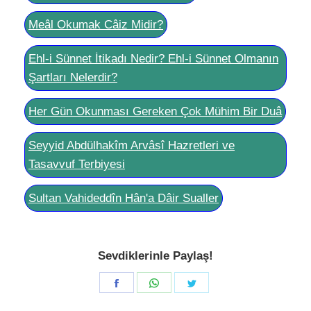
Meâl Okumak Câiz Midir?
Ehl-i Sünnet İtikadı Nedir? Ehl-i Sünnet Olmanın
Şartları Nelerdir?
Her Gün Okunması Gereken Çok Mühim Bir Duâ
Seyyid Abdülhakîm Arvâsî Hazretleri ve
Tasavvuf Terbiyesi
Sultan Vahideddîn Hân'a Dâir Sualler
Sevdiklerinle Paylaş!
Share
Share
Share
on
on
on