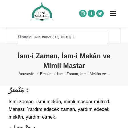
Instagram
Facebook
Twitter
İsm-i Zaman, İsm-i Mekân ve
Mimli Mastar
You are here:
Anasayfa
Emsile
İsm-i Zaman, İsm-i Mekân ve…
مَنْصَرٌ :
İsmi zaman, ismi mekân, mimli masdar müfred.
Manası: Yardım edecek zaman, yardım edecek
mekân, yardım etmek.