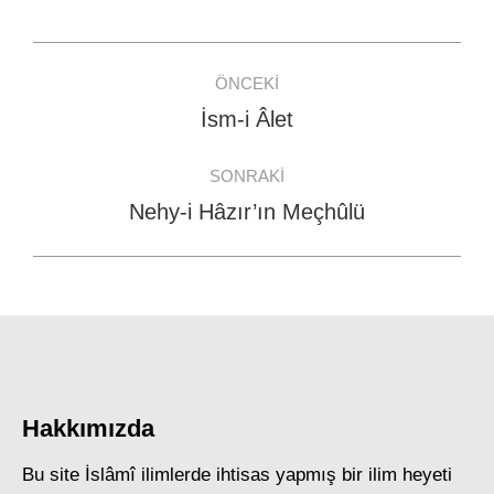
Facebook
WhatsApp
Twitter
Post
ÖNCEKI
navigation
İsm-i Âlet
Previous
post:
SONRAKI
Nehy-i Hâzır’ın Meçhûlü
Next
post:
Hakkımızda
Bu site İslâmî ilimlerde ihtisas yapmış bir ilim heyeti