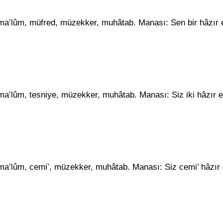
ası ma’lûm, müfred, müzekker, muhâtab. Manası: Sen bir hâzır 
sı ma’lûm, tesniye, müzekker, muhâtab. Manası: Siz iki hâzır 
sı ma’lûm, cemi’, müzekker, muhâtab. Manası: Siz cemi’ hâzır