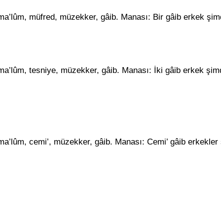
sı ma’lûm, müfred, müzekker, gâib. Manası: Bir gâib erkek şi
sı ma’lûm, tesniye, müzekker, gâib. Manası: İki gâib erkek şi
sı ma’lûm, cemi’, müzekker, gâib. Manası: Cemi’ gâib erkekler