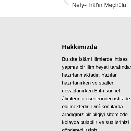
navigation
Previous
Nefy-i hâl’in Meçhûlü
post:
Hakkımızda
Bu site İslâmî ilimlerde ihtisas
yapmış bir ilim heyeti tarafında
hazırlanmaktadır. Yazılar
hazırlanırken ve sualler
cevaplanırken Ehl-i sünnet
âlimlerinin eserlerinden istifade
edilmektedir. Dinî konularda
aradığınız bir bilgiyi sitemizde
kolayca bulabilir ve suallerinizi
gönderebilirsiniz.