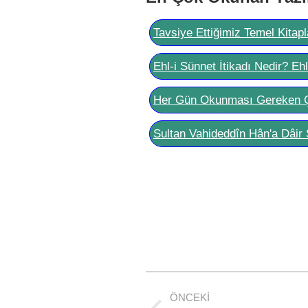
Tavsiye Ettiğimiz Temel Kitapl
Ehl-i Sünnet İtikadı Nedir? Eh
Her Gün Okunması Gereken 
Sultan Vahideddîn Hân'a Dâir 
Post
ÖNCEKI