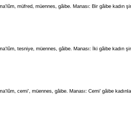
ası ma’lûm, müfred, müennes, gâibe. Manası: Bir gâibe kadın ş
sı ma’lûm, tesniye, müennes, gâibe. Manası: İki gâibe kadın ş
ası ma’lûm, cemi’, müennes, gâibe. Manası: Cemi’ gâibe kadınl