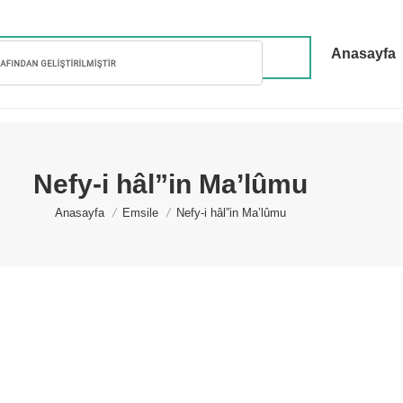
Anasayfa
Nefy-i hâl”in Ma’lûmu
You are here:
Anasayfa
Emsile
Nefy-i hâl”in Ma’lûmu