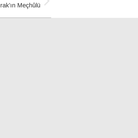
rak’ın Meçhûlü