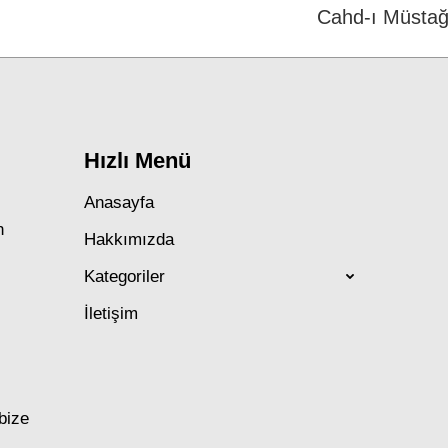
Next
Cahd-ı Müstağ
post:
Hızlı Menü
Anasayfa
n
Hakkımızda
Kategoriler
İletişim
 bize