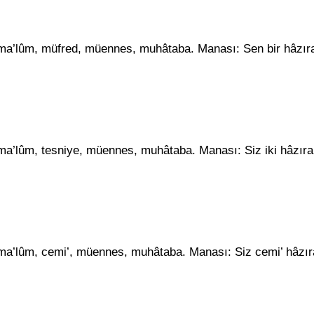
ası ma’lûm, müfred, müennes, muhâtaba. Manası: Sen bir hâzır
sı ma’lûm, tesniye, müennes, muhâtaba. Manası: Siz iki hâzır
ası ma’lûm, cemi’, müennes, muhâtaba. Manası: Siz cemi’ hâzır