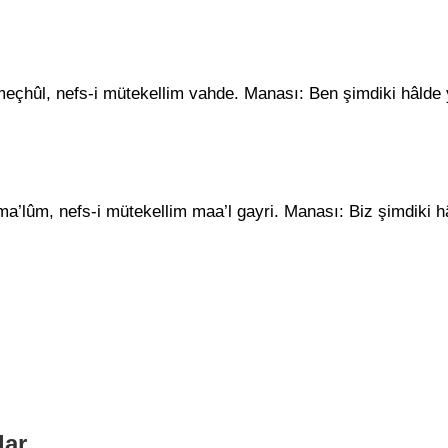
ı meçhûl, nefs-i mütekellim vahde. Manası: Ben şimdiki hâld
sı ma’lûm, nefs-i mütekellim maa’l gayri. Manası: Biz şimdiki
lar