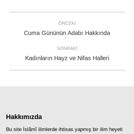
Facebook
WhatsApp
Twitter
Post
ÖNCEKI
navigation
Cuma Gününün Adabı Hakkında
Previous
post:
SONRAKI
Kadınların Hayz ve Nifas Halleri
Next
post:
Hakkımızda
Bu site İslâmî ilimlerde ihtisas yapmış bir ilim heyeti