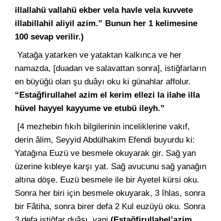
illallahü vallahü ekber vela havle vela kuvvete
illabillahil aliyil azim.” Bunun her 1 kelimesine
100 sevap verilir.)
Yatağa yatarken ve yataktan kalkınca ve her
namazda, [duadan ve salavattan sonra], istiğfarların
en büyüğü olan şu duâyı oku ki günahlar affolur.
“Estağfirullahel azim el kerim ellezi la ilahe illa
hüvel hayyel kayyume ve etubü ileyh.”
[4 mezhebin fıkıh bilgilerinin inceliklerine vakıf,
derin âlim, Seyyid Abdülhakim Efendi buyurdu ki:
Yatağına Euzü ve besmele okuyarak gir. Sağ yan
üzerine kıbleye karşı yat. Sağ avucunu sağ yanağın
altına döşe. Euzü besmele ile bir Ayetel kürsi oku.
Sonra her biri için besmele okuyarak, 3 İhlas, sonra
bir Fâtiha, sonra birer defa 2 Kul euzüyü oku. Sonra
3 defa istiğfar duâsı, yani
(Estağfirullahel’azim