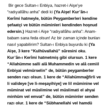
Bir gece Sultan-ı Enbiya, hazret-i Aişe’ye
“radıyallâhu anha” dedi ki
(Ya Aişe! Kur’ân-ı
Kerîmi hatmeyle, bütün Peygamberleri kendine
şefaatçi ve bütün müminleri kendinden hoşnud
edersin.)
Hazret-i Aişe “radıyallâhu anha”: Anam-
babam sana feda olsun! Az bir zaman içinde bunları
nasıl yapabilirim? Sultan-ı Enbiya buyurdu ki
(Ya
Aişe, 3 kere “Kulhüvallahü” sûresini oku.
Kur’ân-ı Kerîmi hatmetmiş gibi olursun. 1 kere
“Allahümme salli alâ Muhammedin ve alâ cemiil
Enbiyai velmürselin” de, bütün peygamberler
senden razı olsun. 1 kere de “Allahümmağfirli ve
li valideye [ve li-meşayihiye] ve lil müminine vel
müminat vel müslimine vel müslimati el ahyai
minhüm vel emvat” de, bütün müminler senden
razı olur. 1 kere de “Sübhanellahi vel hamdü