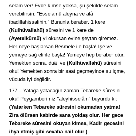
selam ver! Evde kimse yoksa, şu şekilde selam
verebilirsin: “Esselamü aleyna ve alâ
ibadillahissalihin.” Bununla beraber, 1 kere
(Kulhüvallahü)
sûresini ve 1 kere de
(Ayetelkürsü)
yi okursan evine şeytan giremez.
Her neye başlarsan Besmele ile başla! İşe ve
yemeye sağ elinle başla! Yemeye hep beraber otur.
Yemekten sonra, duâ ve
(Kulhüvallahü)
sûresini
oku! Yemekten sonra bir saat geçmeyince su içme,
vücuda iyi değildir.
177 – Yatağa yatacağın zaman Tebareke sûresini
oku! Peygamberimiz “aleyhisselâm” buyurdu ki:
(Yatarken Tebareke sûresini okumadan yatma!
Zira ölürsen kabirde sana yoldaş olur. Her gece
Tebareke sûresini okuyan kimse, Kadir gecesini
ihya etmiş gibi sevaba nail olur.)