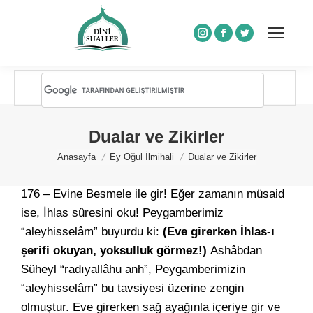
Instagram
Facebook
Twitter
Dualar ve Zikirler
You are here:
Anasayfa
Ey Oğul İlmihali
Dualar ve Zikirler
176 – Evine Besmele ile gir! Eğer zamanın müsaid
ise, İhlas sûresini oku! Peygamberimiz
“aleyhisselâm” buyurdu ki:
(Eve girerken İhlas-ı
şerifi okuyan, yoksulluk görmez!)
Ashâbdan
Süheyl “radıyallâhu anh”, Peygamberimizin
“aleyhisselâm” bu tavsiyesi üzerine zengin
olmuştur. Eve girerken sağ ayağınla içeriye gir ve