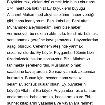
Büyüklerimiz, cinleri def’ etmek için bunu okurlardı.
174. mektuba bakınız! Ey büyüklerin büyüğü
Allahım! Muhammed aleyhisselâmın haber verdiği
gibi, sana inanıyorum. Beni kabul et! Beni affet!
Muhammed aleyhisselâm, seni bize haber
vermeseydi, bu noksan aklımızla, kendimiz bulmak,
seni tanımak şerefine kavuşamazdık. Hayvanlardan
aşağı olurduk. Cehennem ateşinde yanmak
cezamız olurdu. Ey büyük Peygamber! Senin bizim
üzerimizdeki hakkın sonsuzdur. Bizi, Allahımızı
tanımakla şereflendirdin. Müslüman olmak
saadetine kavuşturdun. Sonsuz yanmak azabından
kurtardın. Bunun için, benden sana sonsuz
selamlar, sonsuz dualar olsun. Ey büyüklerin
büyüğü Allahım! Bu büyük Peygamberi bize tanıtan
analarımıza, babalarımıza, hocalarımıza ve Ehl-i
sünnet kitaplarını yazanlara ve yayanlara rahmet