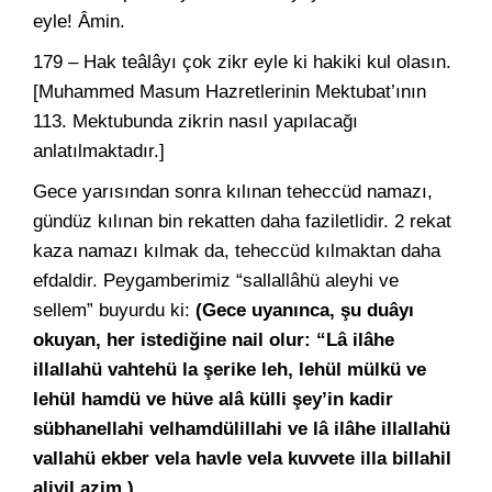
eyle! Âmin.
179 – Hak teâlâyı çok zikr eyle ki hakiki kul olasın.
[Muhammed Masum Hazretlerinin Mektubat’ının
113. Mektubunda zikrin nasıl yapılacağı
anlatılmaktadır.]
Gece yarısından sonra kılınan teheccüd namazı,
gündüz kılınan bin rekatten daha faziletlidir. 2 rekat
kaza namazı kılmak da, teheccüd kılmaktan daha
efdaldir. Peygamberimiz “sallallâhü aleyhi ve
sellem” buyurdu ki:
(Gece uyanınca, şu duâyı
okuyan, her istediğine nail olur: “Lâ ilâhe
illallahü vahtehü la şerike leh, lehül mülkü ve
lehül hamdü ve hüve alâ külli şey’in kadir
sübhanellahi velhamdülillahi ve lâ ilâhe illallahü
vallahü ekber vela havle vela kuvvete illa billahil
aliyil azim.)