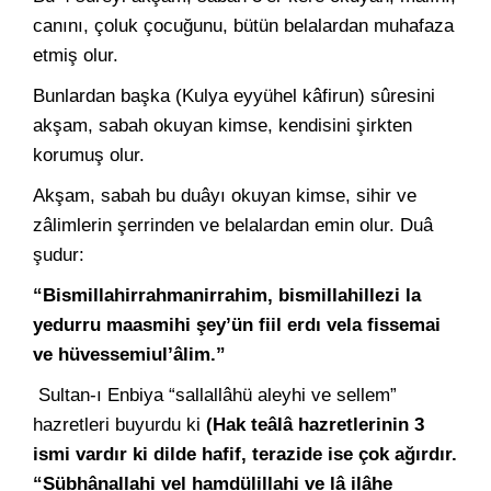
canını, çoluk çocuğunu, bütün belalardan muhafaza
etmiş olur.
Bunlardan başka (Kulya eyyühel kâfirun) sûresini
akşam, sabah okuyan kimse, kendisini şirkten
korumuş olur.
Akşam, sabah bu duâyı okuyan kimse, sihir ve
zâlimlerin şerrinden ve belalardan emin olur. Duâ
şudur:
“Bismillahirrahmanirrahim, bismillahillezi la
yedurru maasmihi şey’ün fiil erdı vela fissemai
ve hüvessemiul’âlim.”
Sultan-ı Enbiya “sallallâhü aleyhi ve sellem”
hazretleri buyurdu ki
(Hak teâlâ hazretlerinin 3
ismi vardır ki dilde hafif, terazide ise çok ağırdır.
“Sübhânallahi vel hamdülillahi ve lâ ilâhe