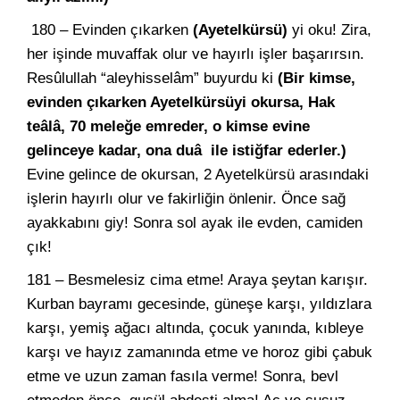
180 – Evinden çıkarken
(Ayetelkürsü)
yi oku! Zira,
her işinde muvaffak olur ve hayırlı işler başarırsın.
Resûlullah “aleyhisselâm” buyurdu ki
(Bir kimse,
evinden çıkarken Ayetelkürsüyi okursa, Hak
teâlâ, 70 meleğe emreder, o kimse evine
gelinceye kadar, ona duâ ile istiğfar ederler.)
Evine gelince de okursan, 2 Ayetelkürsü arasındaki
işlerin hayırlı olur ve fakirliğin önlenir. Önce sağ
ayakkabını giy! Sonra sol ayak ile evden, camiden
çık!
181 – Besmelesiz cima etme! Araya şeytan karışır.
Kurban bayramı gecesinde, güneşe karşı, yıldızlara
karşı, yemiş ağacı altında, çocuk yanında, kıbleye
karşı ve hayız zamanında etme ve horoz gibi çabuk
etme ve uzun zaman fasıla verme! Sonra, bevl