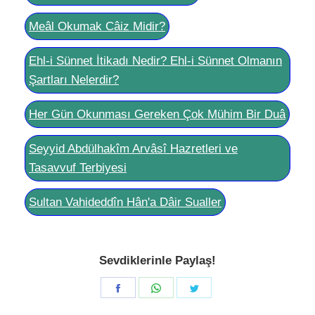
Meâl Okumak Câiz Midir?
Ehl-i Sünnet İtikadı Nedir? Ehl-i Sünnet Olmanın
Şartları Nelerdir?
Her Gün Okunması Gereken Çok Mühim Bir Duâ
Seyyid Abdülhakîm Arvâsî Hazretleri ve
Tasavvuf Terbiyesi
Sultan Vahideddîn Hân'a Dâir Sualler
Sevdiklerinle Paylaş!
Share
Share
Share
on
on
on