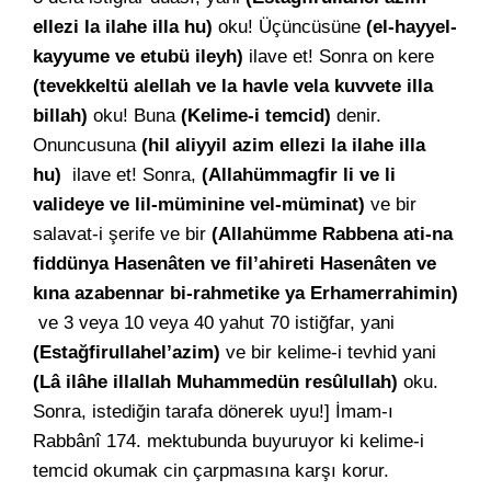
ellezi la ilahe illa hu)
oku! Üçüncüsüne
(el-hayyel-
kayyume ve etubü ileyh)
ilave et! Sonra on kere
(tevekkeltü alellah ve la havle vela kuvvete illa
billah)
oku! Buna
(Kelime-i temcid)
denir.
Onuncusuna
(hil aliyyil azim ellezi la ilahe illa
hu)
ilave et! Sonra,
(Allahümmagfir li ve li
valideye ve lil-müminine vel-müminat)
ve bir
salavat-i şerife ve bir
(Allahümme Rabbena ati-na
fiddünya Hasenâten ve fil’ahireti Hasenâten ve
kına azabennar bi-rahmetike ya Erhamerrahimin)
ve 3 veya 10 veya 40 yahut 70 istiğfar, yani
(Estağfirullahel’azim)
ve bir kelime-i tevhid yani
(Lâ ilâhe illallah Muhammedün resûlullah)
oku.
Sonra, istediğin tarafa dönerek uyu!] İmam-ı
Rabbânî 174. mektubunda buyuruyor ki kelime-i
temcid okumak cin çarpmasına karşı korur.