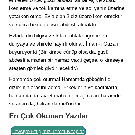
etmeden önce, gusül abdesti alma! Aç ve susuz
iken etme ve tok karnına etme ve sol yanın üzerine
yatarken etme! Evla olan 2 diz üzere iken etmektir
ve sonra hemen gusül abdesti almaktır.
Evlada din bilgisi ve İslam ahlakı öğretirsen,
dünyaya ve ahirete hayırlı olurlar. İmam-ı Gazali
buyuruyor ki (Bir kimse cünüp olsa da, gusül
abdesti almadan bir namaz vakti geçse, o kimseye
ateşten gömlek giydirilecektir.)
Hamamda çok oturma! Hamamda göbeğin ile
dizlerinin arasını açma! Erkeklerin ve kadınların,
hamamda da, avret mahallerini açmaları haramdır
ve açan da, bakan da mel’undur.
En Çok Okunan Yazılar
Tavsiye Ettiğimiz Temel Kitaplar