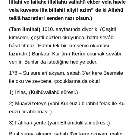
lillahi ve lailahe illallahü vallahü ekber vela havle
vela kuvvete illa billahil aliyil azim” de ki Allahü
teâlâ hazretleri senden razı olsun.)
(Tam İlmihal)
1010. sayfasında diyor ki (Çeşitli
kimseler, çeşitli cüzleri okuyunca, hatm sevâbı
hâsıl olmaz. Hatmi tek bir kimsenin okuması
lazımdır.) Bunlara, Kur’ân-ı Kerîm okumak sevâbı
verilir. Bunlar da istediğine hediye eder.
178 – Şu sureleri akşam, sabah 3’er kere Besmele
ile oku ve zevcene, çocuklarına da okut!
1) İhlas, (Kulhüvallahü sûresi.)
2) Muavvizeteyn (yani Kul euzü birabbil felak ile Kul
euzü birabbinnasi.)
3) Fâtiha-i şerife (yani Elhamdülillahi sûresi.)
Bu 4 sureyi akşam, sabah 3’er kere okuyan, malını,